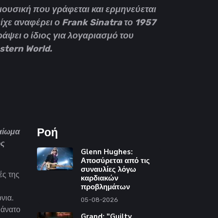
ια μουσική που γράφεται και ερμηνεύεται
είχε αναφέρει ο Frank Sinatra το 1957
ράψει ο ίδιος για λογαριασμό του
stern World.
Ροή
καίωμα
ως
Glenn Hughes:
Αποσύρεται από τις
συναυλίες λόγω
ές της
καρδιακών
προβλημάτων
νια.
05-08-2026
θάνατο
Grand: "Guilty