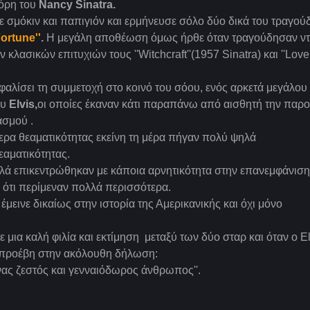
όρη του
Nancy Sinatra.
 σμόκιν και παπιγιόν και ερμήνευσε σόλο δύο δικά του τραγούδ
ortune''
.
Η μεγάλη αποθέωση όμως ήρθε όταν τραγούδησαν ντ
ων κλασικών επιτυχιών τους ''Witchcraft''(1957 Sinatra) και ''Lov
φαλίσει τη συμμετοχή στο κοινό του σόου, ενός αρκετά μεγάλου
ου
Elvis,
oι οποίες έκαναν κάτι παραπάνω από αισθητή την παρ
ασμού .
ρα θεαματικότητας εκείνη τη μέρα πήγαν πολύ ψηλά
εαματικότητας.
λλά επικεντρώθηκαν με κάποια αρνητικότητα στην επανεμφάνιση
 ότι περίμεναν πολλά περισσότερα.
 έμεινε δικαίως στην ιστορία της Αμερικανικής και όχι μόνο
 μια καλή φιλία και εκτίμηση μεταξύ των δύο σταρ και όταν ο El
προέβη στην ακόλουθη δήλωση:
 ένας ζεστός και γενναιόδωρος άνθρωπος''.