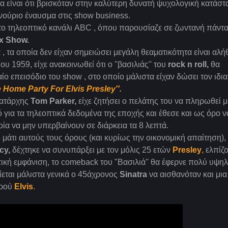
α είναι ότι βρισκόταν στην καλύτερη δυνατή ψυχολογική κατάσ
ινούριο έναυσμα στις show business.
 το τηλεοπτικό κανάλι ABC , όπου παρουσίαζε σε ζωντανή πάντ
x Show.
, τα οποία δεν είχαν σημειώσει μεγάλη θεαματικότητα είναι αλήθ
υ 1959, είχε ανακοινωθεί ότι ο ''βασιλιάς'' του
rock n roll,
θα
αίο επεισόδιο του show , στο οποίο μάλιστα είχαν δώσει τον ιδια
 Home Party For Elvis Presley''.
ατάρχης
Tom Parker,
είχε ζητήσει ο πελάτης του να πληρωθεί μ
για τα τηλεοπτικά δεδομένα της εποχής και έθεσε και ως όρο ν
ία να μην υπερβαίνουν σε διάρκεια τα 8 λεπτά.
ό μάτι αυτούς τους όρους (και κυρίως την οικονομική απαίτηση), 
cy,
δέχτηκε να συνυπάρξει με τον μόλις 25 ετών
Presley
,
ελπίζο
κή εμφάνιση, το comeback του "Βασιλιά'' θα έφερνε πολύ υψη
εται μάλιστα γενικά ο 45άχρονος
Sinatra
να αισθανόταν και μια
αρού
Elvis
.