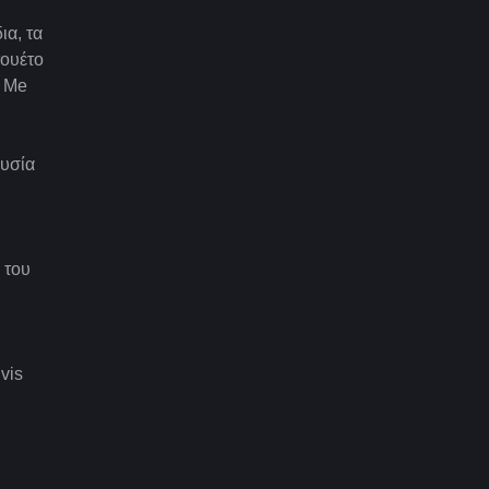
ια, τα
ουέτο
e Me
ουσία
 του
vis