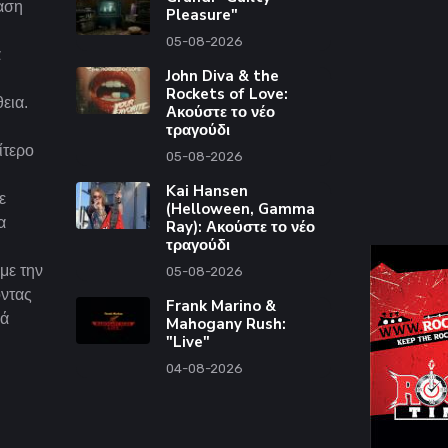
ταση
Pleasure"
05-08-2026
α
John Diva & the
Rockets of Love:
εια.
Ακούστε το νέο
τραγούδι
ίτερο
05-08-2026
Kai Hansen
ε
(Helloween, Gamma
α
Ray): Ακούστε το νέο
τραγούδι
με την
05-08-2026
ντας
Frank Marino &
λά
Mahogany Rush:
"Live"
04-08-2026