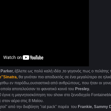
Parker,
έβλεπε ως πολύ καλή ιδέα ,το γεγονός πως ο πελάτης 
e''Sinatra,
θα γινόταν πιο αποδεκτός σε ένα μεγαλύτερο σε ηλικ
ρήσθω εν παρόδω,ουσιαστικά από ανθρώπους, που ήταν οι γονεί
 οποία αποτελούσαν το φανατικό κοινό του
Presley.
0 έγινε η μαγνητοσκόπηση του show στο ξενοδοχείο Fontaineb
ε στον αέρα στις 8 Μαίου.
τοί'' από την διαβόητη ''rat pack'' παρέα του
Frankie, Sammy 