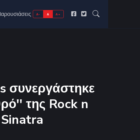
αρουσιάσεις
A-
A
A+
is συνεργάστηκε
θρό'' της Rock n
 Sinatra