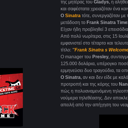
της μητέρας του
Gladys,
η αλήθει
και σαφέστατα χρειαζόταν ένα κα
Ο
Sinatra
τότε, συνεργαζόταν με
μετάδοση το
Frank Sinatra Time
Είχαν ήδη προβληθεί 3 επεισόδια 
Από πολύ νωρίτερα, στις 15 Ιουλίο
εμφανιστεί στο τέταρτο και τελευτ
τίτλο:
'
'Frank Sinatra s Welcome
O manager του
Presley,
συνταγμ
125.000 δολάρια, υπέρογκο ποσό 
ερμηνεύσει δυο τραγούδια, τα οπο
Ο Sinatra,
αν και δεν είδε με καλ
προτροπή και της κόρης του
Nan
πώς η πολυαναμενόμενη τηλεοπτι
νούμερα τηλεθέασης. Δεν αποκλεί
απειλή από την απήχηση του νε