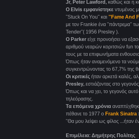
Jr, Peter Lawford,
καθώς και η κ
Ο Elvis εμφανίστηκε
ντυμένος με
''Stuck On You'' και
''Fame And F
με τον Frankie ένα ''πάντρεμα'' τ
Tender''( 1956 Presley ).
O Parker
είχε προνοήσει να εξασ
αριθμού νεαρών κοριτσιών fun τ
τους με τα επιφωνήματα ενθουσι
Όπως ήταν αναμενόμενο τα νούμε
συγκεντρώνοντας το 67,7% της θ
Οι κριτικές
ήταν αρκετά καλές, α
Presley,
εστιάζοντας στο γεγονός
Όπως και να χει, το γεγονός αυτό
τηλεόρασης.
Τα επόμενα χρόνια
αναπτύχθηκε
πέθανε το 1977 ο
Frank Sinatra
''Θα μου λείψει ως φίλος ...ήταν
Επιμέλεια: Δημήτρης Πολίτης