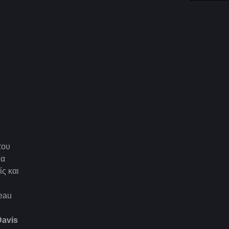
του
ία
ς και
leau
Davis