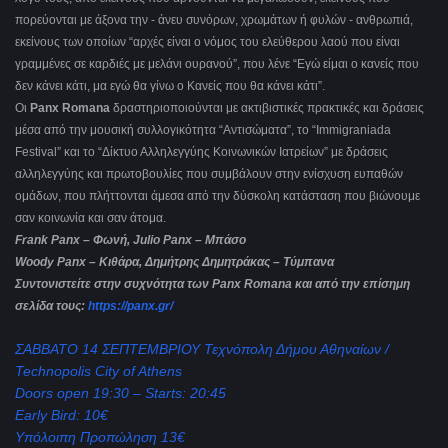
πορεύονται με άξονα την - άνευ συνόρων, χρωμάτων ή φυλών - ανθρωπιά,
εκείνους των οποίων “αρχές είναι ο νόμος του ελεύθερου λαού που είναι
γραμμένες σε καρδιές με μελάνι ουρανού”, που λένε “Εγώ είμαι ο κανείς που
δεν κάνει κάτι, μα εγώ θα γίνω ο Κανείς που θα κάνει κάτι”.
Oι
Panx Romana
δραστηριοποιούνται με ακτιβιστικές πρακτικές και δράσεις
μέσα από την μουσική συλλογικότητα “Αντισώματα”, το “Immigraniada
Festival” και το “Δίκτυο Αλληλεγγύης Κοινωνικών Ιατρείων” με δράσεις
αλληλεγγύης και πρωτοβουλίες που συμβάλουν στην ενίσχυση ευπαθών
ομάδων, που πλήττονται άμεσα από την δύσκολη κατάσταση που βιώνουμε
σαν κοινωνία και σαν άτομα.
Frank Panx – Φωνή, Julio Panx – Μπάσο
Woody Panx – Κιθάρα, Δημήτρης Δημητράκας – Τύμπανα
Συντονιστείτε στην συχνότητα των Panx Romana και από την επίσημη
σελίδα τους:
https://panx.gr/
ΣΑΒΒΑΤΟ 14 ΣΕΠΤΕΜΒΡΙΟΥ Τεχνόπολη Δήμου Αθηναίων /
Technopolis City of Athens
Doors open 19:30 – Starts: 20:45
Early Bird: 10€
Υπόλοιπη Προπώληση 13€