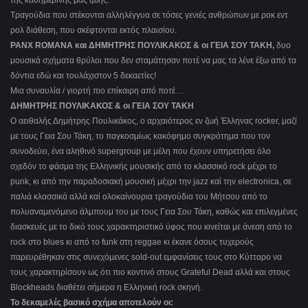
της καθημερινής μας ζωής.
Τραγούδια που στέκονται αλληλέγγυα σε τόσες γενιές ανθρώπων με ροκ εντ
ρολ διάθεση, που σκέφτονται εκτός πλαισίου.
PANX ROMANA και ΔΗΜΗΤΡΗΣ ΠΟΥΛΙΚΑΚΟΣ & οι ΓΕΙΑ ΣΟΥ ΤΑΚΗ,
δυο
μουσικά σχήματα θρύλοι που δεν σταμάτησαν ποτέ να μας τα λένε έξω από τα
δόντια εδώ και τουλάχιστον 5 δεκαετίες!
Μια συναυλία / γιορτή πιο επίκαιρη από ποτέ…
ΔΗΜΗΤΡΗΣ ΠΟΥΛΙΚΑΚΟΣ & οι ΓΕΙΑ ΣΟΥ ΤΑΚΗ
Ο αειθαλής Δημήτρης Πουλικάκος, ο αρχαιότερος εν ζωή Έλληνας rocker, μαζί
με τους Γεια Σου Τάκη, το παγκοσμίως κακόφημο συγκρότημα που τον
συνοδεύει, ένα αληθινό supergroup με μέλη που έχουν υπηρετήσει όλο
σχεδόν το φάσμα της Ελληνικής μουσικής από το κλασσικό rock μέχρι το
punk, κι από την παραδοσιακή μουσική μέχρι την jazz καί την electronica, σε
παλιά κλασσικά αλλά καί ολοκαίνουρια τραγούδια του Μήτσου από το
πολυαναμενόμενο άλμπουμ του με τους Γεια Σου Τάκη, καθώς και επιλεγμένες
διασκευές με το δικό τους χαρακτηριστικό ύφος που κινείται με άνεση από το
rock στο blues κι από το funk στη reggae κι έκανε όσους τυχερούς
παρευρέθηκαν στις συνεχόμενες sold-out εμφανίσεις τους στο Κύτταρο να
τους χαρακτηρίσουν ως ότι πιο κοντινό στους Grateful Dead αλλά και στους
Blockheads διαθέτει σήμερα η Ελληνική rock σκηνή.
Το δεκαμελές βασικό σχήμα αποτελούν οι: