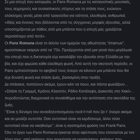
Σε μια εποχή που καταρρέει, οι Panx Romana με τις καταιγιστικές μουσικές,
τους αιχμηρούς και ουσιαστικούς στίχους και τη στάση τους, ενώνουν
ολόκληρες γενιές μέσα από τραγούδια για ισότητα, ελευθερία, ανθρωπιά.
«Ιδέες και έννοιες που βάλλονται από τις σύγχρονες μορφές εξουσίας, αλλά
υποστηρίζονται με πάθος από μια μπάντα που η εποχή μας χρειάζεται
περισσότερο από ποτέ».
Οι
Panx Romana
είναι το άσυλο των ημερών της αθωότητας “άτακτων”,
αμούστακων νεαρών από τα ’70s. Προέρχονται από μια γενιά που μεγάλωσε
την εποχή που η δικτατορία είχε καταλάβει την εξουσία στην Ελλάδα με την
βία, και είχε φιμώσει κάθε ελεύθερη φωνή. Από αυτή την σκοτεινή περίοδο, οι
Panx εμπνεύστηκαν το εφηβικό τους όνειρο να κάνουν μια μπάντα που θα
είχε δυνατή φωνή και στάση ζωής, βασισμένη στην πράξη.
Δε σπάσανε, πιστεύουν ακόμα, έχουν κάτι να πουν, και πάντα φωνάζουν…
«Σπάσε τη Γραμμή, Κράτος Κλειστόν, Ράδιο Κατάληψη, Διακοπές στο Χακί»…
πυροδοτώντας διαχρονικά το συναίσθημα και την αντίσταση στα σκοτάδια της
ζωής.
‘‘Είναι η δύναμη του συνειδητοποιημένου rock’n’roll που ζει τ’ όνειρο ακόμα
και αν μοιάζει ουτοπία. Όσο ουτοπικό είναι να κερδίσουμε, άλλο τόσο
ουτοπικό είναι να νικηθούμε’’, είναι η αγαπημένη φράση του Frank Panx.
Όλο το έργο των Panx Romana έγκειται στην αφύπνιση που επιτελείται με τον
λόγο τους, από εκείνους που αρνούνται να μεγαλώσουν, εκείνους που