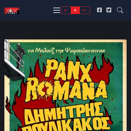
A-
A
A+