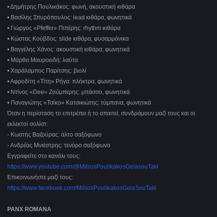
• Δημήτρης Πουλικάκος: φωνή, ακουστική κιθάρα
• Βασίλης Σπυρόπουλος: lead κιθάρα, φωνητικά
• Γιώργος «Pfeffer» Πιπέρης: rhythm κιθάρα
• Κώστας Κούβδος: slide κιθάρα, φυσαρμόνικα
• Βαγγέλης Χάνος: ακουστική κιθάρα, φωνητικά
• Μάρθα Μαυροειδή: λαύτα
• Χαράλαμπος Παρίτσης: βιολί
• Αφροδίτη «Τίτη» Ρήγα: πλήκτρα, φωνητικά
• Ντίνος «Dee» Ζούμπερης: μπάσσο, φωνητικά
• Παναγιώτης «Τσίκο» Κατσικιώτης: τύμπανα, φωνητικά
Όταν η περίσταση το επιτρέπει ή το απαιτεί, συνδράμουν μαζί τους και οι
εκλεκτοί σολίστ:
- Κωστής Βαζούρας: άλτο σαξόφωνο
- Ανδρέας Μνιέστρης: τενόρο σαξόφωνο
Εγγραφείτε στο κανάλι τους:
https://www.youtube.com/@MitsosPoulikakosGeiasouTaki
Επικοινωνήστε μαζί τους:
https://www.facebook.com/MitsosPoulikakosGeiaSouTaki
PANX ROMANA