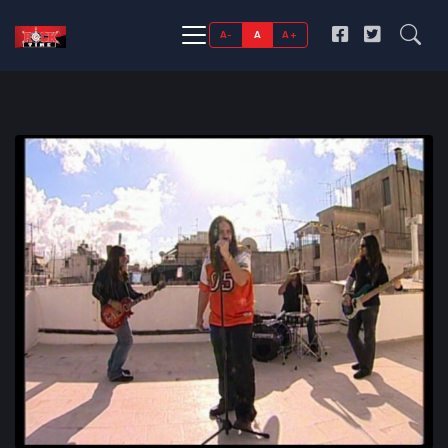
A-
A
A+