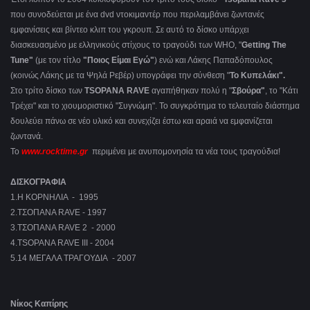
που συνοδεύεται με ένα dvd ντοκιμαντέρ που περιλαμβάνει ζωντανές
εμφανίσεις και βίντεο κλιπ του γκρουπ. Σε αυτό το δίσκο υπάρχει
διασκευασμένο με ελληνικούς στίχους το τραγούδι των WHO, "
Getting The
Tune"
(με τον τίτλο
"Ποιος Είμαι Εγώ"
) ενώ και Λάκης Παπαδόπουλος
(κοινώς Λάκης με τα Ψηλά Ρεβέρ) υπογράφει την σύνθεση "
Το Κυπελάκι".
Στο τρίτο δίσκο των
TSOPANA RAVE
αγαπήθηκαν πολύ η "
Σβούρα"
, το "Κάτι
Τρέχει" και το χιουμοριστικό "Συγνώμη". Το συγκρότημα το τελευταίο διάστημα
δουλεύει πάνω σε νέο υλικό και συνεχίζει έστω και αραιά να εμφανίζεται
ζωντανά.
Το
www.rocktime.gr
περιμένει με ανυπομονησία τα νέα τους τραγούδια!
ΔΙΣΚΟΓΡΑΦΙΑ
1.Η ΚΟΡΝΗΛΙΑ - 1995
2.ΤΣΟΠΑΝΑ RAVE - 1997
3.ΤΣΟΠΑΝΑ RAVE 2 - 2000
4.TSOPANA RAVE III - 2004
5.14 ΜΕΓΑΛΑ ΤΡΑΓΟΥΔΙΑ - 2007
Νίκος Καπίρης