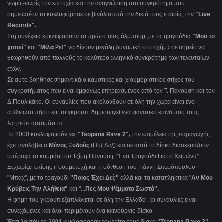
νωρίς-νωρίς την επιτυχία και την αναγνώριση στο συγκρότημα που
σημειωτέον το κυκλοφόρησε σε βινύλιο από την δικιά τους εταιρία, την
"Live
Records".
Στη συνέχεια κυκλοφορούν το πρώτο τους άλμπουμ ,με τα τραγούδια
"Μου το
χαπεί"
και
"Μίλα Ρε!"
να δίνουν μεγάλη δυναμική στο σχήμα σε σημείο να
θεωρηθούν από πολλούς το καλύτερο ελληνικό συγκρότημα των τελευταίων
ετών.
Σε αυτό βοήθησε σημαντικά ο καυστικός και χιουμοριστικός στίχος του
συγκροτήματος που είναι εμφανώς επηρεασμένος από τον Τ. Πανούση και τον
Δ.Πουλικάκο. Οι συναυλίες που ακολουθούν σε όλη την χώρα είναι ένα
ατέλειωτο πάρτι και το γκρουπ δημιουργεί ένα φανατικό κοινό που τους
λατρεύει ασταμάτητα.
Το 2000 κυκλοφορούν
το "Tsopana Rave 2",
την επιμέλεια της παραγωγής
έχει αναλάβει ο
Μάνος Ξυδούς
(Πυξ Λαξ) και σε αυτό το δίσκο διασκευάζουν
υπέροχα το κομμάτι του Τζίμη Πανούση, "Ένα Τραγούδι Για το Χειμώνα".
Ξεχωρίζει επίσης η συμμετοχή και η σύνθεση του Γιάννη Σπυρόπουλου
"Μπαχ", με το τραγούδι
"Ποιος Έχει Δεί;"
αλλά και τα καταπληκτικά "
Αν Μου
Κρύβεις Την Αλήθεια"
και "...
Πες Μου Ψέμματα Σωστά".
Η φήμη του γκρουπ εξαπλώνεται σε όλη την Ελλάδα , οι συναυλίες είναι
συνεχόμενες και όλοι περιμένουν ένα καινούργιο δίσκο.
Έτσι λοιπόν το 2004 κυκλοφορούν τον τρίτο τους δίσκο
"Tsopana Rave 3"