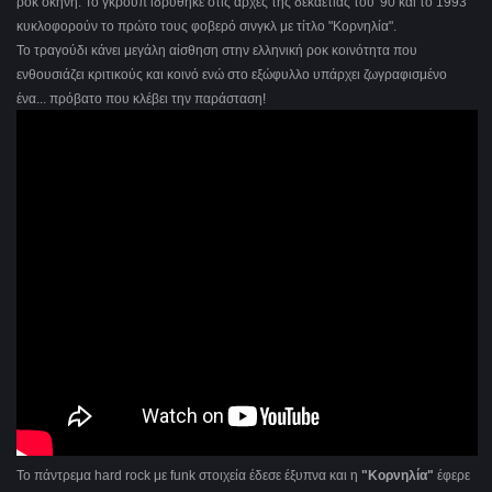
ροκ σκηνή. Το γκρουπ ιδρύθηκε στις αρχές της δεκαετίας του '90 και το 1993
κυκλοφορούν το πρώτο τους φοβερό σινγκλ με τίτλο "Κορνηλία".
Το τραγούδι κάνει μεγάλη αίσθηση στην ελληνική ροκ κοινότητα που
ενθουσιάζει κριτικούς και κοινό ενώ στο εξώφυλλο υπάρχει ζωγραφισμένο
ένα... πρόβατο που κλέβει την παράσταση!
Το πάντρεμα hard rock με funk στοιχεία έδεσε έξυπνα και η
"Κορνηλία"
έφερε