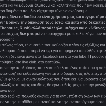
 ώστε και να μάθουμε άλμπουμ και καλλιτέχνες που ήταν αδικημέ
κρά διαμάντια που δεν είχαμε την τύχη να ακούσουμε.
 μας δίνει το διαδίκτυο είναι χρήσιμο μιας και συγκροτήμα
ν” βρήκαν την δικαίωση τους έστω και μετά από δεκαετίες
, Firehouse, Rush) αλλά παράλληλα υπάρχει και ο κίνδυνος 
ου ευτυχώς δεν μπορε
ί να κυριαρχήσει με ευκολία λόγω των 
φόρησης.
ιώνες τώρα, είναι εκείνη που καθορίζει πλέον τις εξελίξεις και
ν θαυμασμό που μπορεί να έχει για το τιμημένο παρελθόν, οφείλ
μουσική δεν είναι μόνο στο facebook και στο you tube. Η μουσική 
οθήκες, στα live club, στα φεστιβάλ.
ρεί να την απολαύσεις αποκλειστικά κλεισμένος σπίτι σου ή σε 
άσταση” και κάθε αλλαγή γίνεται στο δρόμο, στις πλατείες, στ
ί με φίλους, με συνανθρώπους σου όπου εκεί θα μοιραστείς χα
αλλάξεις απόψεις και ιδέες, θα ερωτευθείς μέχρι και την μοναξ
λανό σου.
μακο εδώ και πολλούς αιώνες για τη αντιμετώπιση όλων των ει
ος να την μεταδίδουμε παντού και να την αναπαράγουμε ώστε 