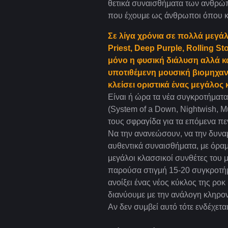
θετικά συναισθήματα των ανθρώπ
που έχουμε ως άνθρωποι όπου κυ
Σε λίγα χρόνια σε πολλά μεγάλ
Priest, Deep Purple, Rolling St
μόνο η φυσική διάλυση αλλά κα
υποτιθέμενη μουσική βιομηχανί
κλείσει οριστικά ένας μεγάλος 
Είναι ή ώρα τα νέα συγκροτήματα,
(System of a Down, Nightwish, M
τους σφραγίδα για τα επόμενα πε
Να την ανανεώσουν, να την δυνα
αυθεντικά συναισθήματα, με όραμ
μεγάλοι κλασσικοί συνθέτες του 
παρούσα στιγμή 15-20 συγκροτήμα
ανοίξει ένας νέος κύκλος της ρο
διανύουμε με την ανάλογη κληρον
Αν δεν συμβεί αυτό τότε ενδέχετα