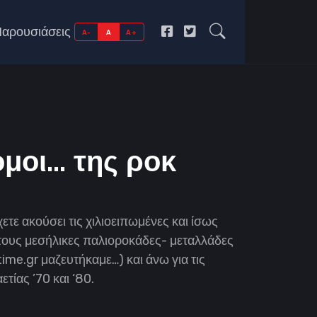
αρουσιάσεις
A-
A
A+
μοι... της ροκ
χετε ακούσει τις χιλιοειπωμένες και ίσως
 τους μεσήλικες παλιοροκάδες- μεταλλάδες
ktime.gr μαζευτήκαμε…) και άνω για τις
τίας ’70 και ‘80.