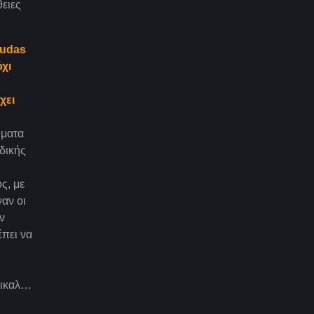
ειες
Judas
όχι
χει
ήματα
δικής
ς, με
αν οι
ν
έπει να
υζικαλ…