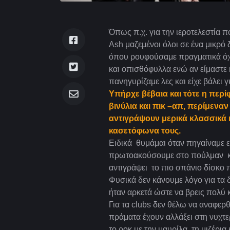
Όπως π.χ. για την ιεροτελεστία 
Ash μαζεμένοι όλοι σε ένα μικρό 
όπου ρουφούσαμε πραγματικά όχι
και οπισθόφυλλα ενώ αν είμαστε κ
πανηγυρίζαμε λες και είχε βάλει 
Υπήρχε βέβαια και τότε η περί
βινύλια και πικ –απ, περίμενα
αντιγράψουν μερικά κλασσικά 
κασετόφωνα τους.
Ειδικά θυμάμαι όταν πηγαίναμε εκ
πρωτοακούσουμε στο πούλμαν και
αντιγράψει το πιο σπάνιο δίσκο
Φυσικά δεν κάνουμε λόγο για τα 
ήταν αρκετά ώστε να βρεις πολύ 
Για τα clubs δεν θέλω να αναφερθώ
πράματα έχουν αλλάξει στη νυχτε
το ροκ με την μαυρίλα, τη μιζέρι