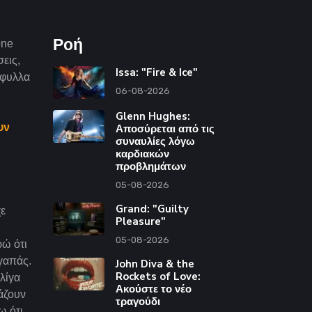
Ροή
one
εις,
Issa: "Fire & Ice"
ώφυλλα
06-08-2026
Glenn Hughes:
υν
Αποσύρεται από τις
συναυλίες λόγω
καρδιακών
προβλημάτων
05-08-2026
Grand: "Guilty
χε
Pleasure"
05-08-2026
ρώ ότι
γαπάς.
John Diva & the
Rockets of Love:
 λίγα
Ακούστε το νέο
άζουν
τραγούδι
ω ότι