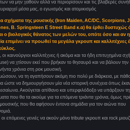
ων να μην χαθούν αλλά να περιορίσουν και τις βλαβερές συνήθ
ριαρχεί μέσα μας, ο εγωισμός και ατομικισμός
α σχήματα της μουσικής (Iron Maiden, AC/DC, Scorpions, 
ones, Β. Springsteen E Street Band κ.α) θα έρθει δυστυχώς 
ι ο βιολογικός θάνατος των μελών του, οπότε όσο και αν η
α επιμένει να προωθεί τα μεγάλα γκρουπ και καλλιτέχνες έ
κύκλος.
 οι καινούργιοι καλλιτέχνες ή ακόμα και τα ήδη επιτυχημένα σχ
use) να χτίσουν εκεί που βρήκαν το θησαυρό και να βάλουν την 
νήντα χρόνια στη ροκ μουσική.
μώσουν, να τη αγαπήσουν ακόμη πιο πολύ με διάρκεια, με πάθο
α ώστε να δημιουργήσουν μία νέα ιστορική συνέχεια όπως έκαν
μεσαίωνα. Ακούγεται απίθανο και υπερφιλόδοξο να υπάρξουν τη
τα που θα τα ακούμε για τα επόμενα τριάντα χρόνια, όμως πρ
κ μουσικής που θα αφήσουν έντονα σημάδια για τον αιώνα που
ομιά.
ι οι επόμενες γενιές να ακούν μόνο tribute γκρουπ και rock μιο