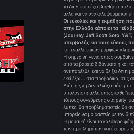
το διαδίκτυο έχει βοηθήσει πολύ
αλλά και να ανακαλύψουμε και μι
Οι ευκολίες και η εκμάθηση που
στην Ελλάδα κάποιοι τα “έθαβα
(Journey, Jeff Scott Soto, Υ&Τ
υπερβολής και του ψεύδους π
και εναλλακτικών μορφών πληρο
Η σημερινή γενιά όπως συμβαίνει α
από τα βαρετά διδάγματα ή και το
αντιπαρέλθει και να δείξει ότι η 
εκεί έξω… στα προβάδικα, στις απ
Διότι η ζωή δεν αλλάζει ούτε μπο
υπολογιστή αλλά όπως κάθε “επαν
τόπους συνεύρεσης στα party μαζ
λύπες, θα προβληματιστείς θα αντ
μπορείς να μοιραστείς με τον διπ
Η μουσική είναι το καλύτερο φάρ
των προβλημάτων και έχουμε χρέ