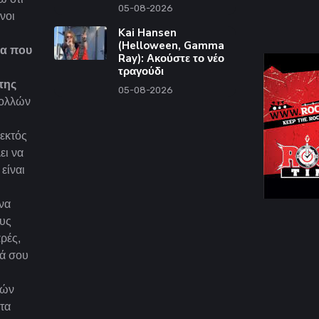
05-08-2026
νοι
Kai Hansen
(Helloween, Gamma
τα που
Ray): Ακούστε το νέο
τραγούδι
της
05-08-2026
πολλών
 εκτός
ει να
είναι
ένα
ους
ρές,
ιά σου
δών
τα