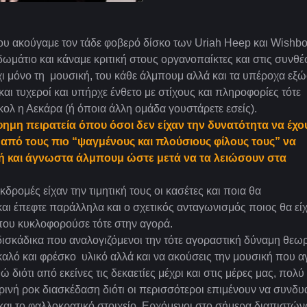
που ακούγαμε τον τάδε φοβερό δίσκο των Uriah Heep και Wishb
δωμάτιο και κάναμε κριτική στους οργανοπαίκτες και στις συνθέσ
 μόνο τη μουσική, του κάθε άλμπουμ αλλά και τα υπέροχα εξ
αι τυχεροί και υπήρχε ένθετο με στίχους και πληροφορίες τότε
γκολ η Αεκάρα (ή όποια άλλη ομάδα γουστάρετε εσείς).
φημη πειρατεία όπου όσοι δεν είχαν την δυνατότητα να έχο
ν από τους πιο “ψαγμένους και πλούσιους φίλους τους” να
ή και άγνωστα άλμπουμ ώστε μετά να τα λειώσουν στα
δρομές είχαν την τιμητική τους οι κασέτες και ποια θα
 έπεφτε παράλληλα και ο σχετικός ανταγωνισμός ποιος θα εί
 που κυκλοφορούσε τότε στην αγορά.
δισκάδικα που αναλογιζόμενοι την τότε αγοραστική δύναμη θεω
καλό και φρέσκο υλικό αλλά και να ακούσεις την μουσική που α
 διότι από εκείνες τις δεκαετίες μέχρι και στις μέρες μας, πολύ
ρινή ροκ διασκέδαση διότι οι περισσότεροι επιμένουν να συνδυ
α και το φαλλοκρατικό στοιχείο. Ερχόμενοι στο σήμερα διαπιστών