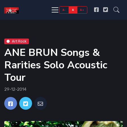
A-
A
A+
Art Rock
ANE BRUN Songs &
Rarities Solo Acoustic
Tour
29-12-2014