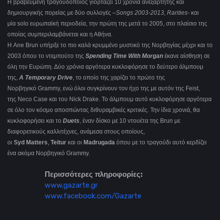
Η βραβευμένη τραγουδοποιός γιορτάζει 10 χρόνια ανεξάρτητης και
δημιουργικής πορείας με δύο συλλογές –
Songs
2003-2013,
Rarities
-
και
μία solo
ευρωπαϊκή περιοδεία, την πρώτη της μετά το 2005, στο πλαίσιο της
οποίας συμπεριλαμβάνεται και η Αθήνα.
Η Ane Brun
υπήρξε το πιο καλά κρυμμένο μυστικό της Νορβηγίας μέχρι και το
2003 όπου το ντεμπούτο της
Spending
Time
With
Morgan
έκανε αίσθηση σε
όλη την Ευρώπη. Δύο χρόνια αργότερα κυκλοφόρησε το δεύτερο άλμπουμ
της,
A
Temporary
Drive
, το οποίο της χαρίζει το πρώτο της
Νορβηγικό
Grammy
, ενώ όλοι συγκρίνουν τον ήχο της με αυτόν της
Feist
,
της
Neco
Case
και του Nick Drake
. Το άλμπουμ αυτό κυκλοφόρησε αργότερα
σε όλο τον κόσμο αποσπώντας διθυραμβικές κριτικές. Την ίδια χρονιά, θα
κυκλοφορήσει και το
Duets
, έναν δίσκο με 10 ντουέτα της
Brun
με
διαφορετικούς καλλιτέχνες, ανάμεσα στους οποίους,
οι
Syd
Matters
,
Teitur
και οι
Madrugada
όπου με το τραγούδι αυτό κερδίζει
ένα ακόμα Νορβηγικό
Grammy
.
Περισσότερες
πληροφορίες
:
www.gazarte.gr
www.facebook.com/Gazarte