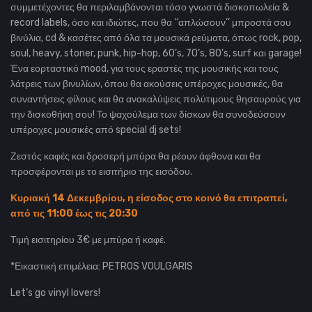
συμμετέχοντες θα περιλαμβάνονται τόσο γνωστά δισκοπωλεία &
record labels, όσο και ιδιώτες, που θα ‘‘απλώσουν’’ μπροστά σου
βινύλια, cd & κασέτες από όλα τα μουσικά ρεύματα, όπως rock, pop,
soul, heavy, stoner, punk, hip-hop, 60’s, 70’s, 80’s, surf και garage!
Ένα εορταστικό mood, για τους εραστές της μουσικής και τους
λάτρεις των βινυλίων, όπου θα ακούσεις υπέροχες μουσικές, θα
συναντήσεις φίλους και θα ανακαλύψεις πολύτιμους θησαυρούς για
την δισκοθήκη σου! Το ψαχούλεμα των δίσκων θα συνοδεύσουν
υπέροχες μουσικές από special dj sets!
Ζεστός καφές και δροσερή μπύρα θα ρέουν άφθονα και θα
προσφέρονται με το εισιτήριο της εισόδου.
Κυριακή 14 Δεκεμβρίου, η είσοδος στο κοινό θα επιτραπεί,
από τις 11:00 έως τις 20:30
Τιμή εισιτηρίου 3€ με μπύρα ή καφέ.
*Εικαστική επιμέλεια: PETROS VOULGARIS
Let’s go vinyl lovers!