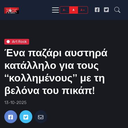
A-
A
A+
Art Rock
Ένα παζάρι αυστηρά
κατάλληλο για τους
‘‘κολλημένους’’ με τη
βελόνα του πικάπ!
13-10-2025