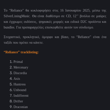
Το “
Reliance
” θα κυκλοφορήσει στις 16 Ιανουαρίου 2025, μέσω της
SilverLiningMusic
. Θα είναι διαθέσιμο σε
CD
, 12’’ βινύλιο σε μαύρες
και έγχρωμες εκδόσεις, ψηφιακές μορφές και ειδικά
D
2
C
προϊόντα και
bundles
. Για προπαραγγελίες επισκεφθείτε αυτόν τον σύνδεσμο.
Στοχαστικό, προκλητικό, όμορφο και βίαιο, το “
Reliance
” είναι ένα
ταξίδι που πρέπει να κάνετε.
“Reliance” tracklisting:
Primal
Mercenary
Discordia
Axis
Huntress
Unbound
Indifferent
Drifter
Draconian