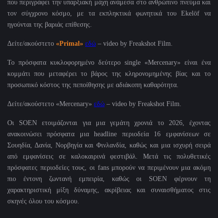
που περιγράφει την υπαρξιακή μάχη ανάμεσα στο ανθρώπινο πνεύμα και
τον σύγχρονο κόσμο, με τα εκπληκτικά φωνητικά του
Ekel
ö
f
να
ηγούνται της βαριάς επίθεσης.
Δείτε/ακούστετο
«Primal»
εδώ
– video by Freakshot Film.
Το πρόσφατα κυκλοφορημένο δεύτερο
single
«
Mercenary
» είναι ένα
κομμάτι που μεταφέρει το βάρος της κληρονομημένης βίας και το
προσωπικό κόστος της πεποίθησης με αδιάκοπη καθαρότητα.
Δείτε/ακούστετο «Mercenary»
εδώ
– video by Freakshot Film.
Οι
SOEN
ετοιμάζονται για μια γεμάτη χρονιά το 2026, έχοντας
ανακοινώσει πρόσφατα μια
headline
περιοδεία 16 εμφανίσεων σε
Σουηδία, Δανία, Νορβηγία και Φινλανδία, καθώς και μια ισχυρή σειρά
από εμφανίσεις σε καλοκαιρινά φεστιβάλ. Μετά τις πολυθετικές
πρόσφατες περιοδείες τους, οι
fans
μπορούν να περιμένουν μια ακόμη
πιο έντονη ζωντανή εμπειρία, καθώς οι
SOEN
φέρνουν τη
χαρακτηριστική μίξη δύναμης, ακρίβειας και συναισθήματος στις
σκηνές όλου του κόσμου.