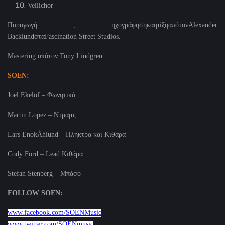
Vellichor
Παραγωγή
,
ηχογράφησηκαιμίξηαπότον
Alexander
Backlund
στα
Fascination Street Studios.
Mastering
απότον
Tony Lindgren.
SOEN:
Joel Ekelöf – Φωνητικά
Martin Lopez – Ντραμς
Lars EnokÅhlund – Πλήκτρα και Κιθάρα
Cody Ford – Lead Κιθάρα
Stefan Stenberg – Μπάσο
FOLLOW SOEN:
www.facebook.com/SOENMusic
www.twitter.com/SOENmusic