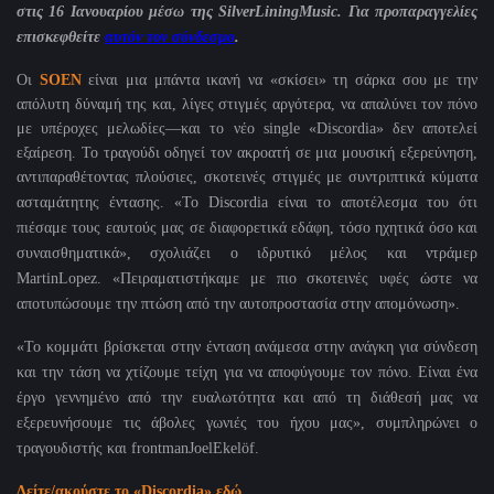
στις 16 Ιανουαρίου μέσω της
SilverLiningMusic
. Για προπαραγγελίες
επισκεφθείτε
αυτόν τον σύνδεσμο
.
Οι
SOEN
είναι μια μπάντα ικανή να «σκίσει» τη σάρκα σου με την
απόλυτη δύναμή της και, λίγες στιγμές αργότερα, να απαλύνει τον πόνο
με υπέροχες μελωδίες—και το νέο
single
«
Discordia
» δεν αποτελεί
εξαίρεση. Το τραγούδι οδηγεί τον ακροατή σε μια μουσική εξερεύνηση,
αντιπαραθέτοντας πλούσιες, σκοτεινές στιγμές με συντριπτικά
κύματα
ασταμάτητης έντασης. «Το
Discordia
είναι το αποτέλεσμα του ότι
πιέσαμε τους εαυτούς μας σε διαφορετικά εδάφη, τόσο ηχητικά όσο και
συναισθηματικά», σχολιάζει ο ιδρυτικό μέλος και ντράμερ
MartinLopez
. «Πειραματιστήκαμε με πιο σκοτεινές υφές ώστε να
αποτυπώσουμε την πτώση από την αυτοπροστασία στην απομόνωση».
«Το κομμάτι βρίσκεται στην ένταση ανάμεσα στην ανάγκη για σύνδεση
και την τάση να χτίζουμε τείχη για να αποφύγουμε τον πόνο. Είναι ένα
έργο γεννημένο από την ευαλωτότητα και από τη διάθεσή μας να
εξερευνήσουμε τις άβολες γωνιές του ήχου μας», συμπληρώνει ο
τραγουδιστής και
frontmanJoelEkel
ö
f
.
Δείτε/ακούστε το «
Discordia
» εδώ