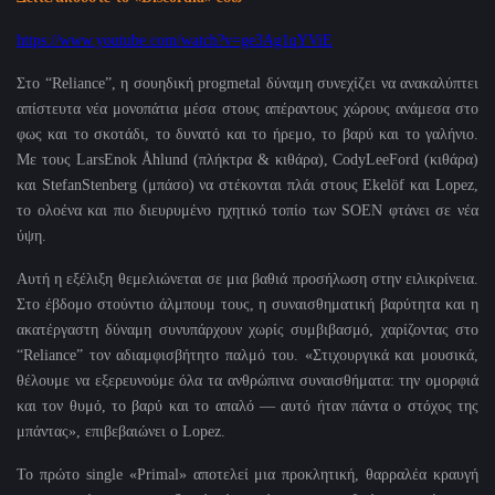
https://www.youtube.com/watch?v=ge3Ag1qYViE
Στο “
Reliance
”, η σουηδική
progmetal
δύναμη συνεχίζει να ανακαλύπτει
απίστευτα νέα μονοπάτια μέσα στους απέραντους χώρους ανάμεσα στο
φως και το σκοτάδι, το δυνατό και το ήρεμο, το βαρύ και το γαλήνιο.
Με τους
LarsEnok
Å
hlund
(πλήκτρα & κιθάρα),
CodyLeeFord
(κιθάρα)
και
StefanStenberg
(μπάσο) να στέκονται πλάι στους
Ekel
ö
f
και
Lopez
,
το ολοένα και πιο διευρυμένο ηχητικό τοπίο των
SOEN
φτάνει σε νέα
ύψη.
Αυτή η εξέλιξη θεμελιώνεται σε μια βαθιά προσήλωση στην ειλικρίνεια.
Στο έβδομο στούντιο άλμπουμ τους, η συναισθηματική βαρύτητα και η
ακατέργαστη δύναμη συνυπάρχουν χωρίς συμβιβασμό, χαρίζοντας στο
“
Reliance
” τον αδιαμφισβήτητο παλμό του. «Στιχουργικά και μουσικά,
θέλουμε να εξερευνούμε όλα τα ανθρώπινα συναισθήματα: την ομορφιά
και τον θυμό, το βαρύ και το απαλό — αυτό ήταν πάντα ο στόχος της
μπάντας», επιβεβαιώνει ο
Lopez
.
Το πρώτο
single
«
Primal
» αποτελεί μια προκλητική, θαρραλέα κραυγή