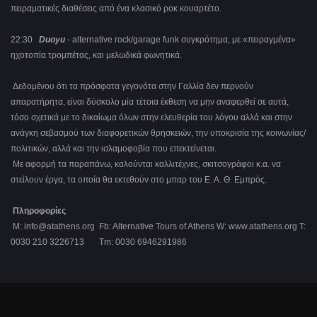
πειραματικές διαθέσεις από ένα κλασικό ροκ κουαρτέτο.
22:30
Duoyu
- alternative rock/garage funk συγκρότημα, με «πειραγμένα»
ηχοτοπία τρομπέτας, και μελωδικά φωνητικά.
Δεδομένου ότι τα πρόσφατα γεγονότα στην Γαλλία δεν περνούν
απαρατήρητα, είναι δύσκολο μία τέτοια έκθεση να μην αναφερθεί σε αυτά,
τόσο σχετικά με το δικαίωμα όλων στην ελευθερία του λόγου αλλά και στην
ανάγκη σεβασμού των διαφορετικών θρησκειών, την υποκρισία της κοινωνίας/
πολιτικών, αλλά και την ισλαμοφοβία που επεκτείνεται.
Με αφορμή τα παραπάνω, καλούνται καλλιτέχνες, σκιτσογράφοι κ.α. να
στείλουν έργα, τα οποία θα εκτεθούν στο μπαρ του Ε. Α. Θ. Εμπρός.
Πληροφορίες
M: info@atathens.org Fb: Alternative Tours of Athens W: www.atathens.org T:
0030 210 3226713 Tm: 0030 6946291986