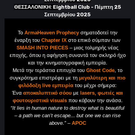
ΘΕΣΣΑΛΟΝΙ
ΚΗ
:
Ei
ghtball Club - Πέμπτη 25
Σεπτεμβρίου 2025
Το
ArmaHeaven Prophecy
σηματοδοτεί την
έναρξη του
Chapter IX
στο επικό σύμπαν των
SMASH INTO PIECES
– μιας τολμηρής νέας
εποχής, όπου η αφήγηση συναντά τον σκληρό ήχο
και την κινηματογραφική εμπειρία.
Μετά την τεράστια επιτυχία του
Ghost Code
, το
συγκρότημα επιστρέφει με τη
μεγαλύτερη και πιο
φιλόδοξη live εμπειρία
του μέχρι σήμερα:
Ένα
αποκαλυπτικό σόου
με
lasers, φωτιές και
φουτουριστικά visuals
που κόβουν την ανάσα.
“It lies in human nature to destroy what is beautiful
– a path we can’t escape... but one we can rise
above.”
–
APOC