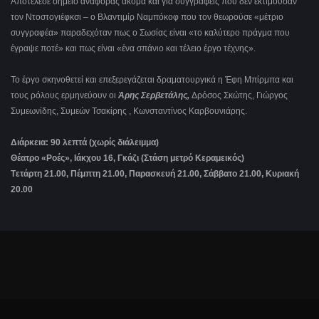
Αποτέλεσε σημείο αναφοράς ακόμα και για συγγραφείς που δεν εκτιμούσαν
τον Ντοστογιέφκσι – ο Βλαντιμίρ Ναμπόκοφ που τον θεωρούσε «μέτριο
συγγραφέα» παραδεχόταν πως ο Σωσίας είναι «το καλύτερο πράγμα που
έγραψε ποτέ» και πως είναι «ένα σπάνιο και τέλειο έργο τέχνης».
Το έργο σκηνοθετεί και επεξερεγάζεται δραματουργικά η Έφη Μπίρμπα και
τους ρόλους ερμηνεύουν οι
Άρης Σερβετάλης,
Δρόσος Σκώτης, Γιώργος
Συμεωνίδης, Συμεών Τσακίρης , Κωνσταντίνος Καρβουνιάρης.
Διάρκεια: 90 λεπτά (χωρίς διάλειμμα)
Θέατρο «Ροές», Ιάκχου 16, Γκάζι (Στάση μετρό Κεραμεικός)
Tετάρτη 21.00, Πέμπτη 21.00, Παρασκευή 21.00, Σάββατο 21.00, Κυριακή
20.00