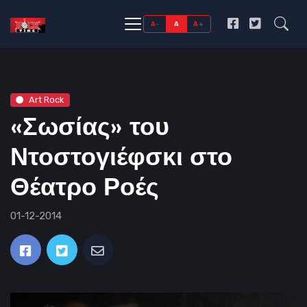
A-
A
A+
Art Rock
«Σωσίας» του
Ντοστογιέφσκι στο
Θέατρο Ροές
01-12-2014