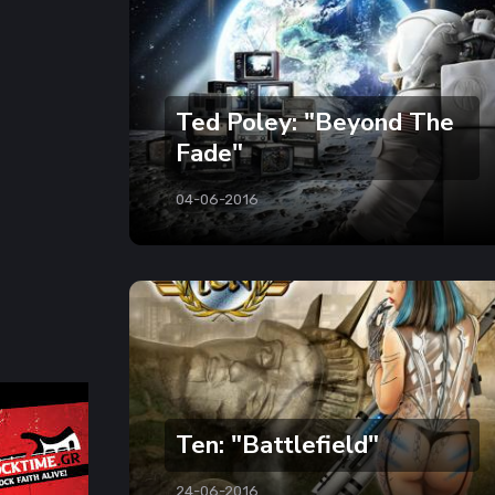
Ted Poley: "Beyond The
Fade"
04-06-2016
Ten: "Battlefield"
24-06-2016