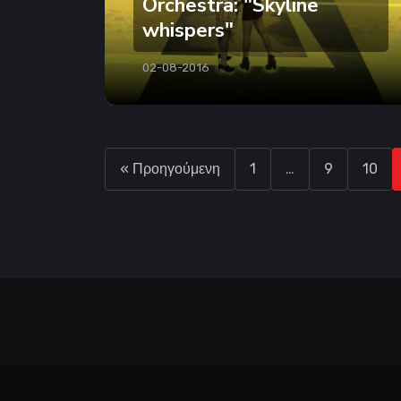
Orchestra: "Skyline
whispers"
02-08-2016
« Προηγούμενη
1
…
9
10