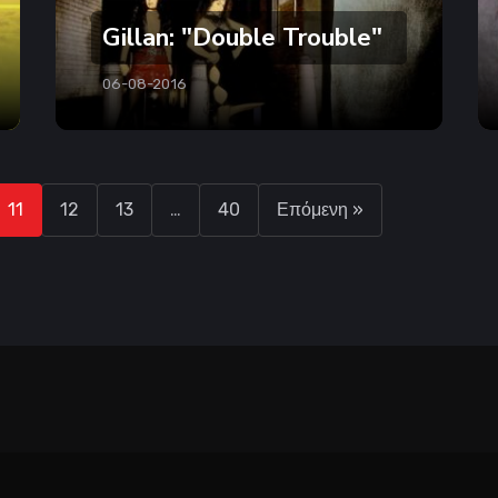
Gillan: "Double Trouble"
06-08-2016
11
12
13
…
40
Επόμενη »