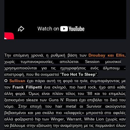
Την επόμενη χρονιά, η ρυθμική βάση των
Droubay
και
Ellis
,
χωρίς τυμπανοκρουσίες, απολύεται.
Session
μουσικοί
χρησιμοποιούνται για τις ηχογραφήσεις ενός άλμπουμ -
επιστροφή, που θα ονομαστεί "
Too
Hot
To
Sleep
".
O
Sullivan
έχει πάρει αυτή τη φορά τα ηνία, συμπαράγοντας με
τον
Frank
Fillipetti
ένα σκληρό, πιο
hard
rock
, ήχο από κάθε
άλλη φορά. Όμως είναι πλέον τέλος του '88 και το επιμελώς
ξεσκισμένο
sleaze
των
Guns
N
'
Roses
έχει επιβάλει το δικό του
νόμο. Στην εποχή του
hair
metal
οι
Survivor
ακούγονται
βεβιασμένοι και μια σκάλα πιο «ελαφρείς» μπροστά στο αφελές
αλλά φαζαριστό
hip
των
Winger
,
Warrant
,
White
Lion
(χωρίς καν
να βάλουμε στην εξίσωση την αναμέτρηση με τις περμανάντ όλων