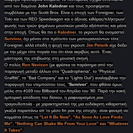
από τον δαιμόνιο
John Kalodner
και τους προσφέρεται
συμβόλαιο με την
Scotti Bros. Είναι η εποχή των Foreigner, των
Toto και των REO Speedwagon
και ο άξονας κιθάρας/πλήκτρων/
φωνής των τριών ψημένων μουσικών μοιάζει αξιόπιστος και μέσα
στην εποχή. Όπως θα πει ο
Kalodner
,
τo γκρoυπ θα ονομαστεί
Survivor
,
όχι μόνον στο πρότυπο των μεσουρανούντων τότε
Foreigner, αλλά επειδή η ψυχή του γκρουπ
Jim Peterik
είχε δείξει
με την μέχρι τότε πορεία του ότι είναι ακριβώς αυτό. Ένας
μάστορας της επιβίωσης στη μουσική σκηνή.
Ο πολύς
Ron
Nevison
(με φρέσκα τα παράσημα από την
παραγωγή μεταξύ άλλων στο "Quadrophenia
", το "
Physical
Graffitti", το "Bad
Company
" και το "
Lights Out") αναλαμβάνει την
παραγωγή του ντεμπούτου τους, "
Survivor
", που φθάνει όμως
μόλις στο #169 του
Billboard
τον Απρίλιο του '80. Παρά την κακή
εμπορική απόδοση του δίσκου, η ραφιναρισμένη ροκ
τραγουδοποιία - με χαρακτηριστικό της μια ευδιάκριτη κιθαριστική
γκαζιά παραπάνω απ΄το μέσο
fm ροκ της εποχής- είναι φανερή σε
κομμάτια όπως τα
"
Let
It Be Now", "As Soon As Love Finds
Me", "Nothing Can Shake Me From Your Love" και "Whatever
It Takes
".