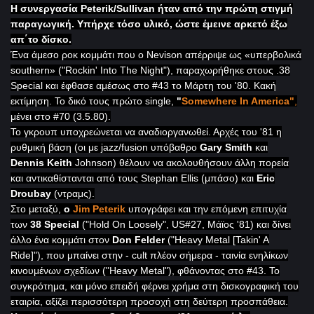
Η συνεργασία
Peterik/Sullivan
ήταν από την πρώτη στιγμή
παραγωγική. Υπήρχε τόσο υλικό, ώστε έμεινε αρκετό έξω
απ΄το δίσκο.
Ένα άμεσο ροκ κομμάτι που ο
Nevison απέρριψε ως «υπερβολικά
southern» ("Rockin' Into The Night
"), παραχωρήθηκε στους .38
Special και έφθασε αμέσως στο #43 το Μάρτη του '80. Κακή
εκτίμηση. Το δικό τους πρώτο single,
"
Somewhere In America
"
,
μένει στο #70 (3.5.80).
Το γκρουπ υποχρεώνεται να αναδιοργανωθεί. Αρχές του '81 η
ρυθμική βάση (οι με
jazz
/
fusion υπόβαθρο
Gary Smith
και
Dennis Keith
Johnson
) θέλουν να ακολουθήσουν άλλη πορεία
και αντικαθίστανται από τους
Stephan Ellis (μπάσο) και
Eric
Droubay
(ντραμς).
Στο μεταξύ,
ο
Jim Peterik
υπογράφει και την επόμενη επιτυχία
των
38
Special
("Hold On Loosely", US#27, Μάϊος '81) και δίνει
άλλο ένα κομμάτι στον
Don Felder
("Heavy Metal [Takin' A
Ride
]"), που μπαίνει στην -
cult πλέον σήμερα - ταινία ενηλίκων
κινουμένων σχεδίων ("Heavy Metal"), φθάνοντας στο #43. To
συγκρότημα, και μόνο επειδή φέρνει χρήμα στη δισκογραφική του
εταιρία, αξίζει περισσότερη προσοχή στη δεύτερη προσπάθεια.