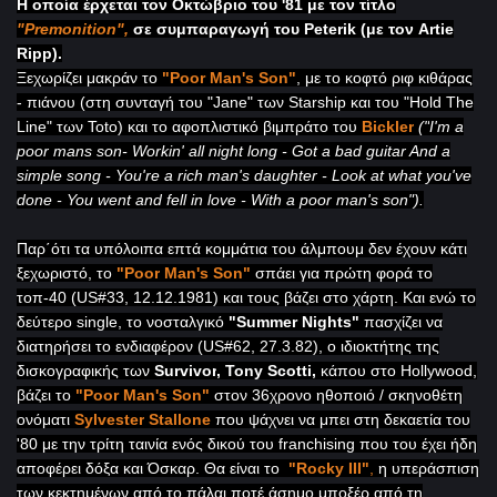
Η οποία έρχεται τον Οκτώβριο του '81 με τον τίτλο
"Premonition"
,
σε συμπαραγωγή του
Peterik (με τον Artie
Ripp).
Ξεχωρίζει μακράν το
"Poor Man's Son"
, με το κοφτό ριφ κιθάρας
- πιάνου (στη συνταγή
του
"Jane"
των Starship και του "Hold The
Line" των Toto) και το αφοπλιστικό βιμπράτο του
Bickler
("
I'm a
poor mans son- Workin' all night long - Got a bad guitar And a
simple song - You're a rich man's daughter - Look at what you've
done - You went and fell in love - With a poor man's son").
Παρ΄ότι τα υπόλοιπα επτά κομμάτια του άλμπουμ δεν έχουν κάτι
ξεχωριστό, το
"
Poor
Man
'
s Son"
σπάει για πρώτη φορά το
τοπ-40 (US#33, 12.12.1981) και τους βάζει στο χάρτη. Και ενώ το
δεύτερο single
, το νοσταλγικό
"
Summer Nights"
πασχίζει να
διατηρήσει το ενδιαφέρον (US
#62, 27.3.82), ο
ιδιοκτήτης της
δισκογραφικής των
Survivor
, Tony Scotti,
κάπου στο Hollywood,
βάζει το
"Poor Man's Son
"
στον 36χρονο ηθοποιό / σκηνοθέτη
ονόματι
Sylvester
Stallone
που ψάχνει να μπει στη δεκαετία του
'80 με την τρίτη ταινία ενός δικού του franchising
που του έχει ήδη
αποφέρει δόξα και Όσκαρ. Θα είναι το
"Rocky III
"
,
η υπεράσπιση
των κεκτημένων από το πάλαι ποτέ άσημο μποξέρ από τη