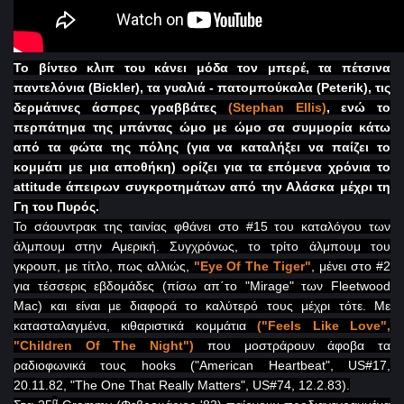
Το βίντεο κλιπ του κάνει μόδα τον μπερέ, τα πέτσινα
παντελόνια (
Bickler
), τα γυαλιά - πατομπούκαλα (
Peterik
), τις
δερμάτινες άσπρες γραββάτες
(
Stephan
Ellis
)
, ενώ το
περπάτημα της μπάντας ώμο με ώμο σα συμμορία κάτω
από τα φώτα της πόλης (για να καταλήξει να παίζει το
κομμάτι με μια αποθήκη) ορίζει για τα επόμενα χρόνια τ
o
attitude
άπειρων συγκροτημάτων από την Αλάσκα μέχρι τη
Γη του Πυρός.
Το σάουντρακ της ταινίας φθάνει στο #15 του καταλόγου των
άλμπουμ στην Αμερική. Συγχρόνως, το τρίτο άλμπουμ του
γκρουπ, με τίτλο, πως αλλιώς,
"
Eye
Of
The
Tiger
"
,
μένει στο #2
για τέσσερις εβδομάδες (πίσω απ΄το "
Mirage
" των
Fleetwood
Mac
) και είναι με διαφορά το καλύτερό τους μέχρι τότε.
M
ε
κατασταλαγμένα
,
κιθαριστικά
κομμάτια
("Feels Like Love",
"Children Of The Night")
που
μοστράρουν
άφοβα
τα
ραδιοφωνικά
τους
hooks ("American Heartbeat", US#17,
20.11.82, "The One That Really Matters", US#74, 12.2.83).
α