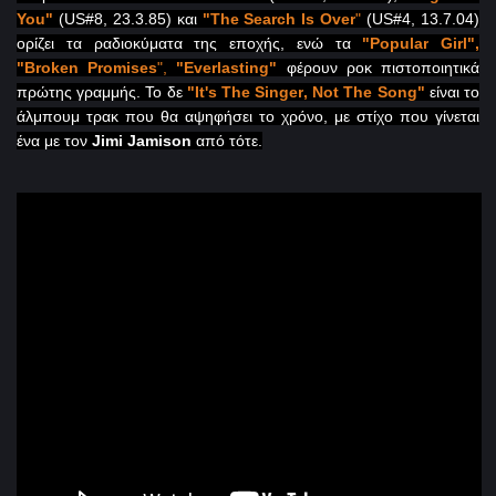
You
"
(
US
#8, 23.3.85) και
"
The
Search
Is
Over
"
(
US
#4, 13.7.04)
ορίζει τα ραδιοκύματα της εποχής, ενώ τα
"
Popular
Girl
",
"
Broken
Promises
",
"
Everlasting
"
φέρουν ροκ πιστοποιητικά
πρώτης γραμμής. Το δε
"
It
'
s
The
Singer
,
Not
The
Song
"
είναι το
άλμπουμ τρακ που θα αψηφήσει το χρόνο, με στίχο που γίνεται
ένα με τον
Jimi
Jamison
από τότε.