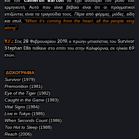
και τον
Cameron Barton
να έχει αναλάβει τον ρόλο του
ερμηνευτή.
Αυτό που είναι βέβαιο είναι ότι οι πραγματικοί
επιζώντες είναι τα τραγούδια τους.
Πέρα
από
φόρμες
,
μόδες
,
είδη
και
στυλ
,
"When it's coming from the heart, all the people sing
along".
Y.Γ.:
Στις 28 Φεβρουαρίου 2019, ο πρώην μπασίστας του Survivor
Stephan Ellis πέθανε στο σπίτι του στην Καλιφόρνια, σε ηλικία 69
ετών.
ΔΙΣΚΟΓΡΑΦΙΑ
Survivor
(1979)
Premonition
(1981)
Eye of the Tiger
(1982)
Caught in the Game
(1983)
Vital Signs
(1984
)
Live in Tokyo
(1985)
When Seconds Count
(1986)
Too Hot to Sleep
(1988)
Reach
(2006)