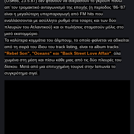
(
US
#86, 23.5.87) δεν φτάνουν να ανεβάσουν το γκρουπ πάνω
απ΄τον τρομακτικό ανταγωνισμό της εποχής (η περίοδος '86-'87
είναι η μεγαλύτερη υπερπαραγωγή από
FM
hits
που
εναλλάσσονται με ασύλλητο ρυθμό στα τσαρτς και των δύο
πλευρών του Ατλαντικού) και οι πωλήσεις σταματούν μόλις στο
μισό εκατομμύριο.
Τα καλύτερα κομμάτια του άλμπουμ, το οποίο φαίνεται να αδικείται
από τη σειρά του ίδιου του
track
listing
, είναι τα
album
tracks
"
Rebel
Son
", "
Oceans
" και "
Back
Street
Love
Affair
"
,
όλα
χωμένα στη μέση και πίσω κάθε μιας από τις δύο πλευρές του
δίσκου. Μετά από μια επιτυχημένη τουρνέ στην Ιαπωνία το
συγκρότημα σιγεί.