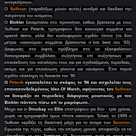
αντεγκλήσεων
.
Ο
Sullivan
(παραδόξως μόνον αυτός) αντιδρά και διεκδικεί την
πατρότητα του ονόματος.
Ο
Bickler
ξαναμπαίνει στο προσκήνιο, καθώς βρίσκεται με τους
Sullivan
και
Peterik
, ηχογραφούν δύο καινούρια κομμάτια και
αρκετά
demo
, αλλά δεν κυκλοφορούν σχεδόν τίποτε (τα δύο
μέτρια «καινούρια» κομμάτια βρίσκονται σ΄ένα
best
του '93).
Διαφωνίες στα λεφτά, πρόβλημα στο να εξασφαλίσουν
δισκογραφικό συμβόλαιο, συζητήσεις επί συζητήσεων για
επανέκδοση του καταλόγου τους και για σχεδιαζόμενες περιοδείες,
ακόμη και για επανένωση γίνονται και ναυαγούν. Έτσι περνά
σχεδόν ολόκληρη τη δεκαετία του '90.
Ο
Peterik
εγκαταλείπει το σκάφος το '96 και ασχολείται τους
επανασυνδεδεμένους
Ides
Of
March
, αφήνοντας τον
Sullivan
να δοκιμάζει σε περιοδείες διάφορους μουσικούς, με τον
Bickler
πάντοτε πίσω απ΄το μικρόφωνο.
M
έχρι και οι
Dr
ο
ubay
και
Ellis
επιστρέφουν για δύο - τρία χρόνια,
χωρίς να ηχογραφηθεί όμως τίποτε καινούριο. Τελικά, το 1999 ο
Sullivan
κερδίζει τη δικαστική μάχη για το όνομα των
Survivor
.
Ειρωνεία της τύχης, καθώς την επόμενη χρονιά, αποφασίζει να τα
«ξαναβρεί» με τον
Jamison
(!), διώχνοντας αυτή τη φορά τον