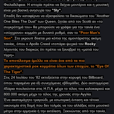
Φιολαδέλφεια. Η ιστορία πρέπει να δείχνει μοντέρνο και η μουσική
είναι μια βασική ανησυχία του
"
Sly
".
Επειδή δεν καταφέρνει να εξασφαλίσει τα δικαιώματα του "
Another
One Bites The Dust" των Queen, ζητάει από τον Scotti
αν «το
συγκρότημά του» θα μπορούσε να γράψει για την ταινία ένα
«σύγχρονο» κομμάτι με δυνατό ρυθμό, σαν το
"Poor Man's
Son
".
Στο γκρουπ δίνεται μια κόπια της αμοντάριστης ακόμη
ταινίας, όπου ο
Apollo Creed ντοπάρει ψυχικά τον
Rocky
λέγοντάς του διαρκώς ότι πρέπει να ξαναβρεί τη «ματιά του
τίγρη».
Το αποτέλεσμα έμελλε να είναι ένα από τα πιο
χαρακτηριστικά ροκ κομμάτια όλων των εποχών, το "Eye Of
The Tiger".
Στις 24 Ιουλίου του '82 εκτοξεύεται στην κορυφή του Billboard
,
όπου παραμένει για έξι συνεχόμενες εβδομάδες. Δύο εκατομμύρια
45άρια πουλιούνται στις Η.Π.Α. μέχρι το τέλος του καλοκαιριού και
800.000 ακόμη μέχρι το τέλος της χρονιάς στην Αγγλία.
Ένα ακαταμάχητο τραγούδι, με εσωτερική ένταση και τέτοια
οικονομία στη δομή που δεν τολμάς να του αλλάξεις ούτε μουσικό
μέτρο στην ερμηνεία ή την εκτέλεση. Ξεκινώντας από την ταινία,