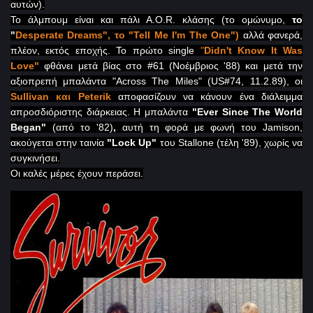
αυτών).
To
άλμπουμ είναι και πάλι
A
.
O
.
R
. κλάσης (το ομώνυμο,
το
"
Desperate
Dreams
", το "
Tell
Me
I
'
m
The
One
")
αλλά φανερά,
πλέον, εκτός εποχής. Το πρώτο
single
"
Didn
'
t
Know
It
Was
Love
"
φθάνει μετά βίας στο #61 (
N
οέμβριος '88) και μετά την
αξιοπρεπή μπαλάντα "
Across
The
Miles
" (
US
#74, 11.2.89), οι
Sullivan
και
Peterik
αποφασίζουν να κάνουν ένα διάλειμμα
απροσδιόριστης διάρκειας.
H
μπαλάντα
"
Ever
Since
The
World
Began
"
(από το '82)
,
αυτή τη φορά με φωνή του
Jamison
,
ακούγεται στην ταινία
"
Lock
Up
"
του Stallone (τέλη '89), χωρίς να
συγκινήσει.
Οι καλές μέρες έχουν περάσει.