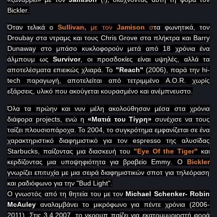
Bickler.
Όταν τελικά ο
Sullivan
,
με τον
Jamison
σ
τα φωνητικά, τον
Droubay
στα ντραμς και τους
Chris
Grove
στα πλήκτρα και
Barry
Dunaway
στο μπάσο κυκλοφορούν μετά από 18 χρόνια ένα
άλμπουμ ως
Survivor
, οι προσδοκίες είναι υψηλές, αλλά τα
αποτελέσματα επιεικώς χλιαρά. Το
"
Reach
"
(2006), παρά την
hi
-
tech
παραγωγή, αποτελείται από τετριμμένο
A
.
O
.
R
. χωρίς
εξάρσεις, υλικό που ακούγεται κουρασμένο και ανέμπνευστο.
Όλα τα πρώην και νυν μέλη ακολούθησαν μέσα στα χρόνια
διάφορα
projects
, ενώ η
«Ματιά του Τίγρη»
συνέχισε να τους
ταίζει πλουσιοπάροχα. Το 2004, το συγκρότημα εμφανίζεται σε ένα
χαρακτηριστικό διαφημιστικό για τον
espresso
της αλυσίδας
Starbucks
, παίζοντας μια διασκευή του
"
Eye
Of
the
Tiger
"
και
κερδίζοντας μια υποψηφιότητα για βραβείο
Emmy
.
O
Bickler
γνωρίζει επιτυχία με μια σειρά διαφημιστικών σποτ για τηλεόραση
και ραδιόφωνο για την "
Bud
Light
".
Ο γνωστός από τη θητεία του με τον
Michael
Schenker
-
Robin
McAuley
αναλαμβάνει το μικρόφωνο για πέντε χρόνια (2006-
2011). Στις 3.4.2007, το γκρουπ παίζει για εκατομμυριοστή φορά