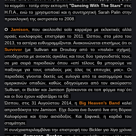
το κομμάτι - τοτέμ στην εκπομπή
"
Dancing
With
The
Stars
"
στις
Η.Π.Α., ενώ το χρησιμοποιεί και η συντηρητική
Sarah
Palin
στην
προεκλογική της εκστρατεία το 2008.
Ο
Jamison
,
που ακολουθεί
solo
καρριέρα με εκλεκτικές αλλά
αραιές κυκλοφορίες επιστρέφει το 2011. Ώσπου, στα μέσα του
2013, τα αστέρια ευθυγραμμίζονται. Ανακοινώνεται επισήμως ότι οι
Survivor
(με
Sullivan
και
Droubay
από το «παλιό» σχήμα),
υποδέχονται με ανοικτές αγκάλες και τους δύο τραγουδιστές τους,
σε μια σειρά περιοδειών όπου «επί τέλους θα μπορούμε να
παίξουμε για τους οπαδούς μας όλες τις επιτυχίες μας».
Οι
περιοδείες γίνονται δεκτές ως ευλογία από τα εκατομμύρια των
αμερικανών οπαδών, καθώς οδηγούμενοι από τον ακούραστο
Sullivan, οι
Bickler
και Jamison
βρίσκονται σε τοπ φόρμα παρ΄ότι
και οι δύο έχουν καβατζάρει τα 60.
Ώσπου, στις 31 Αυγούστου 2014, η
Big
Heaven
'
s
Band
καλεί
απροσδόκητα τον
Jamison
. Είχε δώσει ένα δυνατό live
στη Βόρεια
Καλοφόρνια και ήταν αισιόδοξος. Και ξαφνικά, η καρδιά του
σταμάτησε.
Η συνέχειαπεριλαμβάνει την επιστροφή του Bickler για λίγα χρόνια