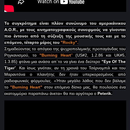
To
συγκρότημα είναι πλέον συνώνυμο του αμερικάνικου
A
.
O
.
R
., με τους κινηματογραφικούς συνειρμούς να γίνονται
πιο έντονοι από τη σύζευξη της μουσικής τους και με το
επόμενο, τέταρτο μέρος του
"
Rocky
".
Σημαδεύοντας το απόγειο της ψυχροπολεμικής προπαγάνδας του
Ρηγκανισμού, το
"Burning
Heart
"
(
US
#2, 1.2.86 και
UK
#5,
1.3.85) φτάνει μια ανάσα απ΄το να γίνει ένα δεύτερο
"
Eye
Of
The
Tiger
". Και ίσως γινόταν, αν τη χρονιά του Τσέρνομπιλ και του
Μαραντόνα ο πλανήτης δεν ήταν υπερκορεσμένος από
ραδιοφωνικές φόρμουλες. «Ήταν μεγάλο λάθος που δεν βάλαμε
το
"
Burning
Heart
"
στον επόμενο δίσκο μας, θα πουλούσε ένα
εκατομμύριο παραπάνω άνετα» θα πει αργότερα ο
Peterik.