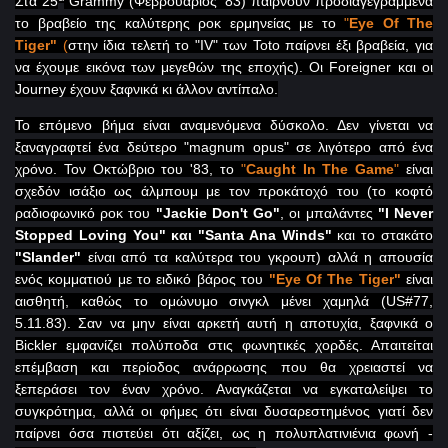
Στα 25
Grammy
(Φεβρουάριος '83) παίρνουν προδιαγεγραμμένα
το βραβείο της καλύτερης ροκ ερμηνείας με το
"
Eye
Of
The
Tiger
"
(
στην ίδια τελετή το "
IV
" των
Toto
παίρνει έξι βραβεία, για
να έχουμε εικόνα των μεγεθών της εποχής). Οι
Foreigner
και οι
Journey
έχουν ξαφνικά κι άλλον αντίπαλο.
Το επόμενο βήμα είναι αναμενόμενα δύσκολο. Δεν γίνεται να
ξαναγραφτεί ένα δεύτερο "
magnum
opus
" σε λιγότερο από ένα
χρόνο. Τον Οκτώβριο του '83, το
"
Caught
In
The
Game
"
είναι
σχεδόν ισάξιο ως άλμπουμ με τον προκάτοχό του (το κοφτό
ραδιοφωνικό ροκ του
"
Jackie
Don
'
t
Go
"
, οι μπαλάντες
"
I
Never
Stopped
Loving
You
" και "
Santa
Ana
Winds
"
και το στακάτο
"
Slander
"
είναι από τα καλύτερα του γκρουπ) αλλά η απουσία
ενός κομματιού με το ειδικό βάρος του
"
Eye
Of
The
Tiger
"
είναι
αισθητή, καθώς το ομώνυμο σινγκλ μένει χαμηλά (
US
#77,
5.11.83). Σαν να μην είναι αρκετή αυτή η αποτυχία, ξαφνικά ο
Bickler
εμφανίζει πολύποδα στις φωνητικές χορδές. Απαιτείται
επέμβαση και περίοδος ανάρρωσης που θα χρειαστεί να
ξεπεράσει τον έναν χρόνο. Αναγκάζεται να εγκαταλείψει το
συγκρότημα, αλλά οι φήμες ότι είναι δυσαρεστημένος γιατί δεν
παίρνει όσα πιστεύει ότι αξίζει, ως η πολυπλατινιένια φωνή -