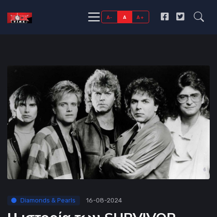
A-
A
A+
Diamonds & Pearls
16-08-2024