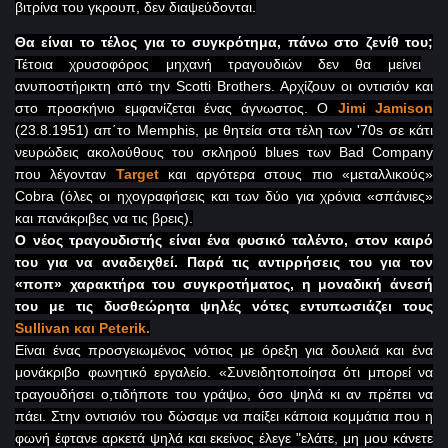
βιτρίνα του γκρουπ, δεν διαψεύδονται.
Θα είναι το τέλος για το συγκρότημα, πάνω στο ζενίθ του;
Τέτοια χρυσοφόρος μηχανή τραγουδιών δεν θα μείνει
ανυποστήρικτη από την
Scotti
Brothers
. Αρχίζουν οι οντισιόν και
στο προσκήνιο εμφανίζεται ένας άγνωστος. Ο
Jimi
Jamison
(23.8.1951) απ΄το
Memphis
, με θητεία στα τέλη των '70
s
σε κάτι
νευρώδεις ακολούθους του σκληρού
blues
των
Bad
Company
που λέγονταν
Target
και αργότερα στους πιο «μεταλλικούς»
Cobra
(όλες οι ηχογραφήσεις και των δύο για χρόνια «σπάνιες»
και πανάκριβες να τις βρεις).
Ο νέος τραγουδιστής είναι ένα φυσικό ταλέντο, στον καιρό
του για να αναδειχθεί. Παρά τις αντιρρήσεις του για τον
«ποπ» χαρακτήρα του συγκροτήματος, η μοναδική άνεσή
του με τις δυσθεώρητα ψηλές νότες εντυπωσιάζει τους
Sullivan
και
Peterik
.
Είναι ένας προσγειωμένος νότιος με όρεξη για δουλειά και ένα
μονάκριβο φωνητικό εργαλείο. «Συνειδητοποίησα ότι μπορεί να
τραγουδήσει ο,τιδήποτε του γράψω, όσο ψηλά κι αν πρέπει να
πάει. Στην
o
ντισιόν του δώσαμε να παίξει κάποια κομμάτια που η
φωνή έφτανε αρκετά ψηλά και εκείνος έλεγε "ελάτε, μη μου κάνετε