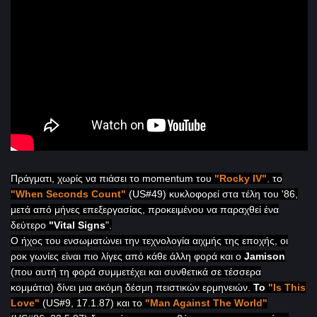
Πράγματι, χωρίς να πιάσει το
momentum
του
"
Rocky
IV
"
,
το
"
When
Seconds
Count
"
(
US
#49) κυκλοφορεί στα τέλη του '86,
μετά από μήνες επεξεργασίας, προκειμένου να παραχθεί ένα
δεύτερο
"
Vital
Signs
".
Ο ήχος του ενσωματώνει την τεχνολογία αιχμής της εποχής, οι
ροκ γωνίες είναι πιο λίγες από κάθε άλλη φορά και ο
Jamison
(που αυτή τη φορά συμμετέχει και συνθετικά σε τέσσερα
κομμάτια) δίνει μια ακόμη δέσμη πειστικών ερμηνειών.
Το
"
Is
This
Love
"
(
US
#9, 17.1.87) και το
"
Man
Against
The
World
"