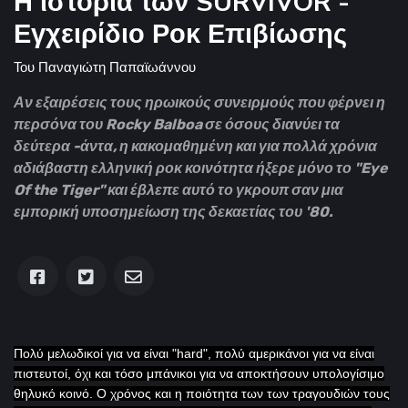
Η ιστορία των SURVIVOR -
Εγχειρίδιο Ροκ Επιβίωσης
Του
Παναγιώτη Παπαϊωάννου
Αν εξαιρέσεις τους ηρωικούς συνειρμούς που φέρνει η
περσόνα του Rocky Balboa σε όσους διανύει τα
δεύτερα -άντα, η κακομαθημένη και για πολλά χρόνια
αδιάβαστη ελληνική ροκ κοινότητα ήξερε μόνο το "Eye
Of the Tiger" και έβλεπε αυτό το γκρουπ σαν μια
εμπορική υποσημείωση της δεκαετίας του '80.
Πολύ μελωδικοί για να είναι "
hard
", πολύ αμερικάνοι για να είναι
πιστευτοί, όχι και τόσο μπάνικοι για να αποκτήσουν υπολογίσιμο
θηλυκό κοινό. Ο χρόνος και η ποιότητα των των τραγουδιών τους