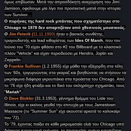
όμως επιβίωσαν. Μετά την απροσδόκητη αναχώρηση του
Jimi
Jamison, οφείλουμε μία λίγο πιο προσεκτική ματιά στην ιστορία
των
Survivor
...
Ο πυρήνας της hard rock
μπάντας που σχηματίστηκε στο
Chicago
το 1978 δεν απαρτιζόταν από χθεσινούς μουσικούς.
Ο
Jim Peterik (
11.11.1950)
ήταν ο βασικός συνθέτης,
τραγουδιστής και lead
κιθαρίστας των
Ides Of March
, που τον
Ιούνιο του '70 είχαν φθάσει στο #2 του
Billboard
με το κλασσικό
πλέον "
Vehicle
" και είχαν περιοδεύσει με
Hendrix, Joplin και
Zeppelin.
Ο
Frankie Sullivan
(1.2.1955) είχε μάθει την εξάχορδη στα τέλη
των '60
s
, τριγυρνώντας στα γκαραζ και βοηθώντας να στήσουν τα
μικρόφωνα διάφορα γκρουπάκια στα προάστια του
Chicago
. Από
το '76 είχε ήδη φτιάξει και το δικό του σκληρόηχο σχηματάκι, τους
"
Mariah".
Ο
Dave Bickler
(31.3.1953), γέννημα θρέμμα του
Lisle του
Illinois, είχε κι εκείνος γευθεί την επιτυχία με τους Jamestown
Massacre (το "
Summer
Sun
" είχε ακουστεί αρκετά το καλοκαίρι
του '72).
Το '79, έχοντας παίξει σε κάθε μικρομεσαίο
club του Chicago
υπό
διάφορα προσωρινά ονόματα, το πενταμελές σχήμα εντοπίζεται