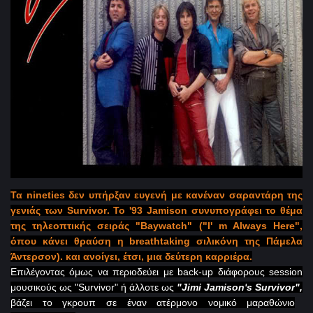
Τα
nineties
δεν υπήρξαν ευγενή με κανέναν σαραντάρη της
γενιάς των
Survivor
. Το '93
Jamison
συνυπογράφει το θέμα
της τηλεοπτικής σειράς "
Baywatch
" ("
I
'
m
Always
Here
",
όπου κάνει θραύση η
breathtaking
σιλικόνη της Πάμελα
Άντερσον). και ανοίγει, έτσι, μια δεύτερη καρριέρα.
Επιλέγοντας όμως να περιοδεύει με back
-
up
διάφορους
session
μουσικούς ως "
Survivor
" ή άλλοτε ως
"
Jimi
Jamison
'
s
Survivor
",
βάζει το γκρουπ σε έναν ατέρμονο νομικό μαραθώνιο