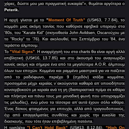
χάρες, δώστε μου μια πραγματική ευκαιρία"», θυμάται αργότερα ο
Peterik.
H
αρχή γίνεται με το
"
Moment
Of
Truth
"
(
US
#63, 7.7.84), το
κομμάτι μιας ακόμη ταινίας που καθόρισε εφηβικά υπερεγώ στα
'80
s
, του "
Karate
Kid
" (σκηνοθεσία
John
Avildsen
,
Oscar
ούχου με
το "
Rocky
" το '76). Και ακολουθεί, τον Σεπτέμβριο του '84, ένα
τεράστιο άλμπουμ.
Το
"
Vital
Signs
"
.
Η αναρρίχησή του στα
charts
θα είναι αργή αλλά
επιβλητική (
US
#16, 13.7.85) και στο άκουσμά του αναγνωρίζει
κανείς ακόμη και σήμερα ένα από τα μεγαλύτερα
A
.
O
.
R
. άλμπουμ
όλων των εποχών. Κομμένο και ραμμένο μαεστρικά για να παίζεται
από το ραδιόφωνο, περιέχει 9 (σχεδόν) ισάξια κομμάτια,
προσεγμένα μέχρι κεραίας ν΄ακούγονται καθαρά απ΄οποιοδήποτε
κονσερβοκούτι με κεραία ανά τη γη (διαπεραστικά πρίμα σε κιθάρα
και πλήκτρα και πάνω τους μια μοναδική φωνή που υπογραμμίζει
τις μελωδίες), ενώ μόνο τα τέσσερα απ΄αυτά έχουν σόλο κιθάρα.
Ένας δίσκος φτιαγμένος για επιτυχία, αλλά από τραγουδοποιούς,
όχι από επαγγελματίες συνθέτες και χωρίς την ευκολία της
διασκευής, που τότε ήταν επιβεβλημένη πατέντα.
Η τριπλέτα
"
I
Can
'
t
Hold
Back
"
(
US
#13, 8.12.84),
"
High
On