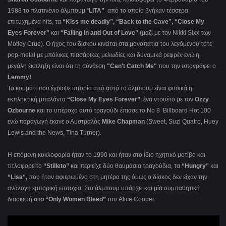
1988 το πλατινένιο άλμπουμ “
LITA”
από το οποίο βγήκαν τέσσερα
επιτυχημένα hits, τα
“
Kiss
me
deadly
”, “
Back
to
the
Cave
”, “
Close
My
Eyes
Forever
”
και
“
Falling
In
and
Out
of
Love
”
(μαζί με τον Nikki Sixx των
Mötley Crue). Ο ήχος του δίσκου κινείται στα μονοπάτια του λεγόμενου τότε
pop-metal με μπόλικες πιασάρικες μελωδίες και δυναμικά ρεφρέν ενώ η
μεγάλη έκπληξη είναι ότι τη σύνθεση
"Can't Catch Me"
που την υπογράφει ο
Lemmy
!
Το κομμάτι που έγραψε ιστορία από αυτό το άλμπουμ είναι φυσικά η
εκπληκτική μπαλάντα
“
Close
My
Eyes
Forever
”
, ένα ντουέτο με τον
Ozzy
Ozbourne
και το υπέροχο αυτό τραγούδι έπιασε το No 8 Billboard Hot 100
ενώ παραγωγή έκανε ο Αυστραλός
Mike
Chapman
(Sweet, Suzi Quatro, Huey
Lewis and the News, Tina Turner).
H επόμενη κυκλοφορία ήταν το 1990 και ήταν στο ίδιο ηχητικό μοτίβο και
τιτλοφορείτο
“Stilleto”
και περιείχε δύο θαυμάσια τραγούδια, τα
“Ηungry”
και
“Lisa”,
που ήταν αφιερωμένο στη μητέρα της όμως ο δίσκος δεν είχαν την
ανάλογη εμπορική επιτυχία. Στο άλμπουμ υπάρχει και μία συμπαθητική
διασκευή
στο “Only Women Bleed”
του Alice Cooper.