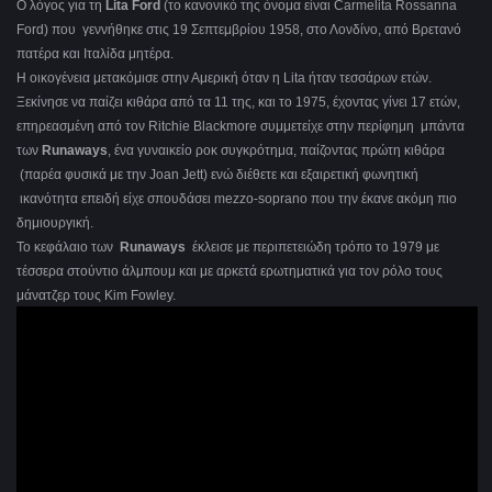
Ο λόγος για τη
Lita Ford
(το κανονικό της όνομα είναι Carmelita Rossanna
Ford) που γεννήθηκε στις 19 Σεπτεμβρίου 1958, στο Λονδίνο, από Βρετανό
πατέρα και Ιταλίδα μητέρα.
Η οικογένεια μετακόμισε στην Αμερική όταν η Lita ήταν τεσσάρων ετών.
Ξεκίνησε να παίζει κιθάρα από τα 11 της, και το 1975, έχοντας γίνει 17 ετών,
επηρεασμένη από τον Ritchie Blackmore συμμετείχε στην περίφημη μπάντα
των
Runaways
, ένα γυναικείο ροκ συγκρότημα, παίζοντας πρώτη κιθάρα
(παρέα φυσικά με την Joan Jett) ενώ διέθετε και εξαιρετική φωνητική
ικανότητα επειδή είχε σπουδάσει mezzo-soprano που την έκανε ακόμη πιο
δημιουργική.
Το κεφάλαιο των
Runaways
έκλεισε με περιπετειώδη τρόπο το 1979 με
τέσσερα στούντιο άλμπουμ και με αρκετά ερωτηματικά για τον ρόλο τους
μάνατζερ τους Kim Fowley.