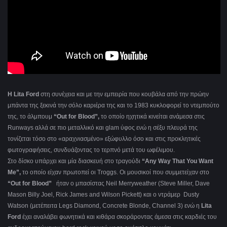
Η
Lita
Ford
στη συνέχεια και με την εμπειρία που κουβάλα από την πρώην
μπάντα της ξεκινά την σόλο καριέρα της και το 1983 κυκλοφορεί το ντεμπούτο
της, το άλμπουμ
“Out for Blood”,
το οποίο ηχητικά κινείται ανάμεσα στις
Runways αλλά σε πιο μεταλλικό και glam ύφος ενώ η σέξυ πλευρά της
τονίζεται τόσο στο «αραχνιασμένο» εξώφυλλο όσο και στις προκλητικές
φωτογραφήσεις, συνδυάζοντας το τερπνό μετά του ωφέλιμου.
Στο δίσκο υπάρχει και μία διασκευή στο τραγούδι
“Any Way That You Want
Me”,
το οποίο είχαν πρωτοπεί οι Troggs. Οι μουσικοί που συμμετείχαν στο
“Out for Blood”
ήταν ο μπασίστας Neil Merryweather (Steve Miller, Dave
Mason Billy Joel, Rick James and Wilson Pickett) και ο ντράμερ Dusty
Watson (μετέπειτα Legs Diamond, Concrete Blonde, Channel 3) ενώ η
Lita
Ford
έχει αναλάβει φωνητικά και κιθάρα σκοράροντας άμεσα στις καρδιές του