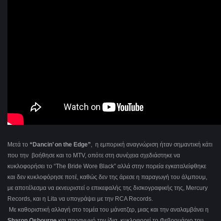
Μετά το
“Dancin’ on the Edge”
, η εμπορική αναγνώριση ήταν σημαντική κάτι
που την βοήθησε και το MTV, οπότε στη συνέχεια σχεδιάστηκε να
κυκλοφορήσει το “The Bride Wore Black” αλλά στην πορεία εγκαταλείφθηκε
και δεν κυκλοφόρησε ποτέ, καθώς δεν της άρεσε η παραγωγή του άλμπουμ,
με αποτέλεσμα να εκνευριστεί ο επικεφαλής της δισκογραφικής της, Mercury
Records, και η Lita να υπογράψει με την RCA Records.
Με καθοριστική αλλαγή στο τομέα του μάνατζερ, μιας και την αναλαμβάνει η
Sharon Osbourne
και παραγωγό την ίδια, κυκλοφορεί το Φεβρουάριο του