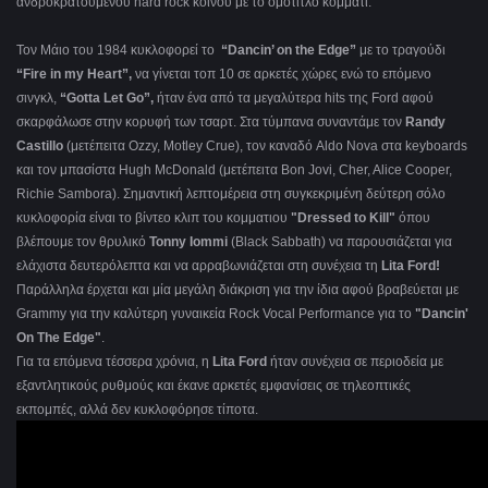
ανδροκρατούμενου hard rock κοινού με το ομότιτλο κομμάτι.
Τον Μάιο του 1984 κυκλοφορεί το
“Dancin’ on the Edge”
με το τραγούδι
“Fire in my Heart”,
να γίνεται τοπ 10 σε αρκετές χώρες ενώ το επόμενο
σινγκλ,
“Gotta Let Go”,
ήταν ένα από τα μεγαλύτερα hits της Ford αφού
σκαρφάλωσε στην κορυφή των τσαρτ. Στα τύμπανα συναντάμε τον
Randy
Castillo
(μετέπειτα Ozzy, Motley Crue), τον καναδό Aldo Nova στα keyboards
και τον μπασίστα Hugh McDonald (μετέπειτα Bon Jovi, Cher, Alice Cooper,
Richie Sambora). Σημαντική λεπτομέρεια στη συγκεκριμένη δεύτερη σόλο
κυκλοφορία είναι το βίντεο κλιπ του κομματιου
"Dressed to Kill"
όπου
βλέπουμε τον θρυλικό
Tonny
Iommi
(Black Sabbath) να παρουσιάζεται για
ελάχιστα δευτερόλεπτα και να αρραβωνιάζεται στη συνέχεια τη
Lita Ford!
Παράλληλα έρχεται και μία μεγάλη διάκριση για την ίδια αφού βραβεύεται με
Grammy για την καλύτερη γυναικεία Rock Vocal Performance για το
"Dancin'
On The Edge"
.
Για τα επόμενα τέσσερα χρόνια, η
Lita Ford
ήταν συνέχεια σε περιοδεία με
εξαντλητικούς ρυθμούς και έκανε αρκετές εμφανίσεις σε τηλεοπτικές
εκπομπές, αλλά δεν κυκλοφόρησε τίποτα.