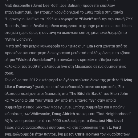
Matt Bissonette (David Lee Roth, Joe Satriani) προσθέτει επιπλέον
επαγγελματισμό. Την επόμενη χρονιά δηλαδή το 1992 παίζει στην ταινία
“Highway to Hell” και το 1995 κυκλοφορεί το
“Black”
από την γερμανική ZYX
Records, όπου η ξανθιά αμαζόνα αναμιγνύει το grunge με το metal και blues
στοιχεία χωρίς όμως η συνταγή να ακούγεται επιτυχημένη ενώ ξεχωρίζει το
“White Lightnin”.
Μετά από την μέτρια κυκλοφορία του
“Black”,
η
Lita
Ford
χάνεται από το
προσκήνιο και επιστρέφει δισκογραφικά μετά από πολλά χρόνια με το εξίσου
μέτριο
“Wicked Wondeland”
(το σύνολο των κριτικών το έθαψε) ενώ το
καλοκαίρι του 2009 την βλέπουμε live στη Μαλακάσα σε ένα συμπαθητικό
σόου.
Τον Ιούνιο του 2012 κυκλοφορεί το όγδοο στούντιο δίσκο της με τίτλο “
Living
Like a Runaway”
χωρίς και αυτό να ενθουσιάζει κοινό και κριτικούς. Στο
άλμπουμ περιέχονται οι διασκευές στα "
The
Bitch
Is
Back
"
του Elton John
και "A Song to Slit Your Wrists By" από την μπάντα
“58”
στην οποία
συμμετέχει ο Nikki Sixx των Motley Crue. Eπίσης συμμετέχει και ο πρώην
κιθαρίστας των Whitesnake,
Doug
Aldrich
στο κομμάτι "Bad Neighborhood".
Αξίζει να σημειώσουμε ότι το 2000 κυκλοφόρησε το
Greatest Hits Live!
Τέλος για να αναφερθούμε συντόμως και στα προσωπικά της η
L. Ford
ενημερώνουμε ότι ήταν παντρεμένη με τον
Chris Holmes
τον κιθαρίστα των