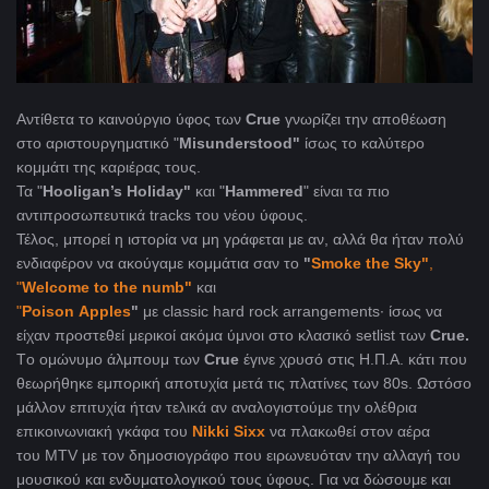
Αντίθετα το καινούργιο ύφος των
Crue
γνωρίζει την αποθέωση
στο αριστουργηματικό "
Misunderstood"
ίσως το καλύτερο
κομμάτι της καριέρας τους.
Τα "
Hooligan
’
s
Holiday"
και "
Hammered
" είναι τα πιο
αντιπροσωπευτικά tracks του νέου ύφους.
Τέλος, μπορεί η ιστορία να μη γράφεται με αν, αλλά θα ήταν πολύ
ενδιαφέρον να ακούγαμε κομμάτια σαν το
"
Smoke
the
Sky"
,
"
Welcome
to
the
numb"
και
"
Poison Apples
"
με classic hard rock arrangements∙ ίσως να
είχαν προστεθεί μερικοί ακόμα ύμνοι στο κλασικό setlist των
Crue.
Tο ομώνυμο άλμπουμ των
Crue
έγινε χρυσό στις Η.Π.Α. κάτι που
θεωρήθηκε εμπορική αποτυχία μετά τις πλατίνες των 80s. Ωστόσο
μάλλον επιτυχία ήταν τελικά αν αναλογιστούμε την ολέθρια
επικοινωνιακή γκάφα του
Nikki
Sixx
να πλακωθεί στον αέρα
του MTV με τον δημοσιογράφο που ειρωνευόταν την αλλαγή του
μουσικού και ενδυματολογικού τους ύφους. Για να δώσουμε και