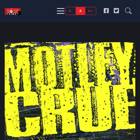
A-
A
A+