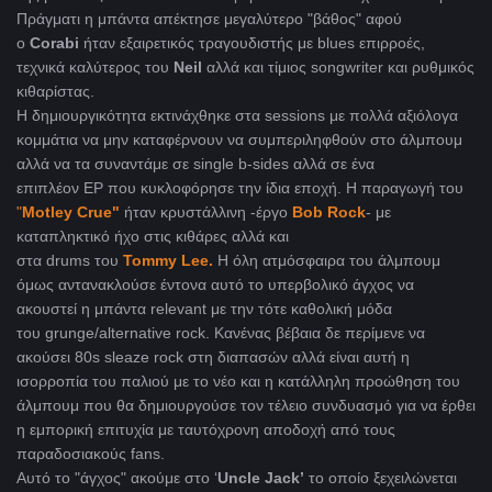
Πράγματι η μπάντα απέκτησε μεγαλύτερο "βάθος" αφού
ο
Corabi
ήταν εξαιρετικός τραγουδιστής με blues επιρροές,
τεχνικά καλύτερος του
Neil
αλλά και τίμιος songwriter και ρυθμικός
κιθαρίστας.
Η δημιουργικότητα εκτινάχθηκε στα sessions με πολλά αξιόλογα
κομμάτια να μην καταφέρνουν να συμπεριληφθούν στο άλμπουμ
αλλά να τα συναντάμε σε single b-sides αλλά σε ένα
επιπλέον EP που κυκλοφόρησε την ίδια εποχή. Η παραγωγή του
"
Motley Crue"
ήταν κρυστάλλινη -έργο
Bob
Rock
- με
καταπληκτικό ήχο στις κιθάρες αλλά και
στα drums του
Tommy Lee.
Η όλη ατμόσφαιρα του άλμπουμ
όμως αντανακλούσε έντονα αυτό το υπερβολικό άγχος να
ακουστεί η μπάντα relevant με την τότε καθολική μόδα
του grunge/alternative rock. Κανένας βέβαια δε περίμενε να
ακούσει 80s sleaze rock στη διαπασών αλλά είναι αυτή η
ισορροπία του παλιού με το νέο και η κατάλληλη προώθηση του
άλμπουμ που θα δημιουργούσε τον τέλειο συνδυασμό για να έρθει
η εμπορική επιτυχία με ταυτόχρονη αποδοχή από τους
παραδοσιακούς fans.
Αυτό το "άγχος" ακούμε στο ‘
Uncle
Jack
’
το οποίο ξεχειλώνεται