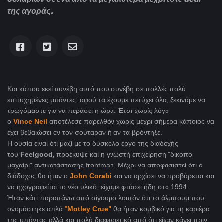
της αγοράς.
Και κάπου εκεί συνέβη αυτό που συνέβη σε πολλές πολύ
επιτυχημένες μπάντες: αφού τα έχουμε πετύχει όλα, ξεκινάμε να
τρωγόμαστε για να περάσει η ώρα. Έτσι χωρίς λόγο
ο
Vince
Neil
αποτέλεσε παρελθόν χωρίς μέχρι σήμερα κάποιος να
έχει βεβαιώσει αν τον σούταραν ή αν τα βρόντηξε.
Η ουσία είναι ότι μαζί με το δύσκολο έργο της διαδοχής
του
Feelgood,
προέκυψε και η γνωστή επιχείρηση "δίκοπο
μαχαίρι" αντικατάστασης frontman. Μέχρι να αποφασιστεί ότι ο
διάδοχος θα ήταν ο
John
Corabi
και να αρχίσει να προβάρεται και
να ηχογραφείται το νέο υλικό, είχαμε φτάσει ήδη στο 1994.
Ήταν κάτι παραπάνω από σίγουρο λοιπόν ότι το άλμπουμ που
ονομάστηκε απλά
"
Motley
Crue"
θα ήταν κομβικό για τη καριέρα
της μπάντας αλλά και πολύ διαφορετικό από ότι είχαν κάνει πριν.