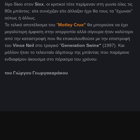
λίγο δίκιο στον
Sixx
, οι κριτικοί τότε περίμεναν στη γωνία όλες τις
80s μπάντες: είτε συνέχιζαν είτε άλλαζαν ήχο θα τους τα "έχωναν"
ούτως ή άλλως.
Το τελικό αποτέλεσμα του
"
Motley Crue"
θα μπορούσε να έχει
μεγαλύτερη έμφαση στην ισορροπία αλλά σίγουρα ήταν καλύτερο
από την καταστροφή που θα επακολουθούσε με την επιστροφή
του
Vince Neil
στο τραγικό "
Generation
Swine"
(1997). Και
μάλλον ήταν το τελευταίο άλμπουμ της μπάντας που παρέμεινε
ενδιαφέρον άκουσμα στο πέρασμα του χρόνου.
του Γιώργου Γεωργακαράκου