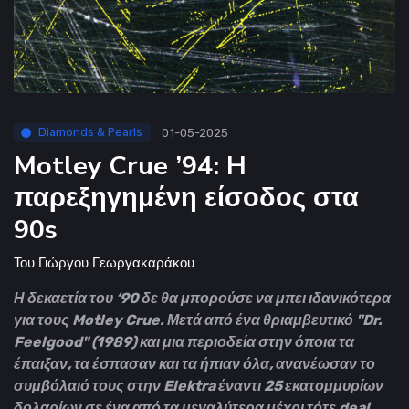
Diamonds & Pearls
01-05-2025
Motley Crue ’94: H
παρεξηγημένη είσοδος στα
90s
Του
Γιώργου Γεωργακαράκου
Η δεκαετία του ‘90 δε θα μπορούσε να μπει ιδανικότερα
για τους Motley Crue. Μετά από ένα θριαμβευτικό "Dr.
Feelgood" (1989) και μια περιοδεία στην όποια τα
έπαιξαν, τα έσπασαν και τα ήπιαν όλα, ανανέωσαν το
συμβόλαιό τους στην Elektra έναντι 25 εκατομμυρίων
δολαρίων σε ένα από τα μεγαλύτερα μέχρι τότε deal