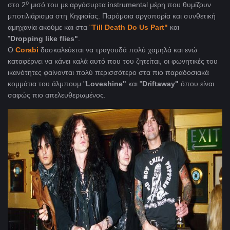
ο
στο 2
μισό του με αργόσυρτα instrumental μέρη που θυμίζουν
μποτιλιάρισμα στη Κηφισίας. Παρόμοια αργοπορία και συνθετική
αμηχανία ακούμε και στα
"
Till
Death
Do
Us
Part"
και
"
Dropping
like
flies"
.
O
Corabi
δασκαλεύεται να τραγουδά πολύ χαμηλά και ενώ
καταφέρνει να κάνει καλά αυτό που του ζητείται, οι φωνητικές του
ικανότητες φαίνονται πολύ περισσότερο στα πιο παραδοσιακά
κομμάτια του άλμπουμ "
Loveshine"
και "
Driftaway"
όπου είναι
σαφώς πιο απελευθερωμένος.