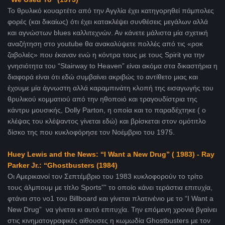
Το θρυλικό κουαρτέτο από την Αγγλία έχει κατηγορηθεί πάμπολες
φορές (και δικαίως) ότι έχει κατακλέψει συνθέσεις μεγάλων αλλά
και αγνώστων blues καλλιτεχνών. Αν κάνετε μάλιστα μία σχετική
αναζήτηση στο youtube θα ανακαλύψετε πολλές από τις «ροκ
ζαβολιές» που έκαναν ενώ η κόντρα τους με τους Spirit για την
γνησιότητα του “Stairway to Heaven” είναι ακόμα στα δικαστήρια η
διαφορά είναι ότι εδώ συμβαίνει ακριβώς το αντίθετο μιας και
έχουμε μία άγνωστη αλλά καραμπινάτη κλοπή της εισαγωγής του
θρυλικού κομματιού από την ηθοποιό και τραγουδίστρια της
κάντρυ μουσικής, Dolly Parton, η οποία και το παραδέχτηκε ( ο
κλέψας του κλέψαντος γίνεται εδώ) και βρίσκεται στον ομότιτλο
δίσκο της που κυκλοφόρησε τον Νοέμβριο του 1975.
Huey Lewis and the News: “I Want a New Drug” ( 1983) - Ray
Parker Jr.: “Ghostbusters (1984)
Οι Αμερικανοί τον Σεπτέμβριο του 1983 κυκλοφορούν το τρίτο
τους άλμπουμ με τίτλο Sports”” το οποίο κάνει τεράστια επιτυχία,
φτάνει στο νο1 του Billboard και γίνεται πλατινένιο με το “I Want a
New Drug” να γίνεται κι αυτό επιτυχία. Την επόμενη χρονιά βγαίνει
στις κινηματογραφικές αίθουσες η κωμωδία Ghostbusters με τον