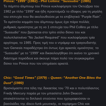
Prince
: “1999” (1982) -
Phil
Collins
: “
Sussudio
” (1985)
Το πέμπτο άλμπουμ του Prince κυκλοφόρησε τον Οκτώβριο του
1982 με τίτλο “1999” και ήδη προετοίμαζε το έδαφος για τη μεγάλη
του επιτυχία που θα ακολουθούσε με το επιβλητικό “Purple Rain”.
Το ομότιτλο κομμάτι του άλμπουμ όμως έχει πάρα πολλές
ρυθμικές ομοιότητες με τη νο 1 επιτυχία του Phil Collins με τίτλο
“Sussudio” που βρίσκεται στο τρίτο σόλο δίσκο του και
πολυπλατινένιο “No Jacket Required” που κυκλοφόρησε τρία
αργότερα, το 1985. Προς τιμή του ο ντράμερ και τραγουδιστής
των Genesis παραδέχτηκε ότι όντως έχει αρκετές ομοιότητες το
“Sussudio” με το “1999“ και δικαιολογήθηκε ότι εκείνο το χρονικό
διάστημα περιόδευε και άκουγε πάρα πολύ τον συγκεκριμένο
δίσκο του Prince που τον επηρέασε αρκετά.
Chic: “Good Times” (1979) – Queen: "Another One Bites the
Dust" (1980)
Βρισκόμαστε στα τέλη της δεκαετίας του ‘70 και ο πολυτάλαντος
Fredy Mercury παρέα με τον μπασίστα John Deacon
επισκέπτονται το διπλανό στούντιο που ηχογραφούσαν οι
βασιλιάδες της disco-funk μουσικής, οι περίφημοι Chic και