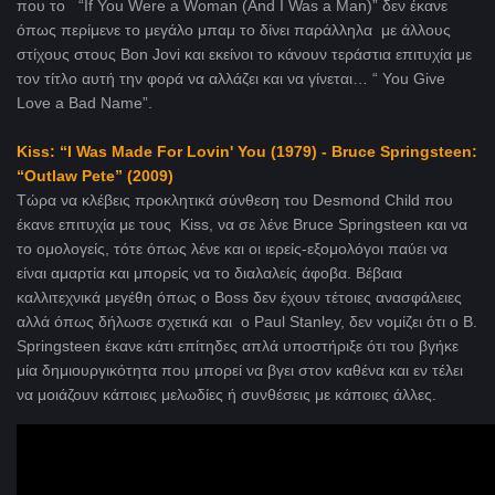
που το “If You Were a Woman (And I Was a Man)” δεν έκανε
όπως περίμενε το μεγάλο μπαμ το δίνει παράλληλα με άλλους
στίχους στους Bon Jovi και εκείνοι το κάνουν τεράστια επιτυχία με
τον τίτλο αυτή την φορά να αλλάζει και να γίνεται… “ You Give
Love a Bad Name”.
Kiss: “I Was Made For Lovin' You (1979) - Bruce Springsteen:
“Outlaw Pete” (2009)
Τώρα να κλέβεις προκλητικά σύνθεση του Desmond Child που
έκανε επιτυχία με τους Kiss, να σε λένε Bruce Springsteen και να
το ομολογείς, τότε όπως λένε και οι ιερείς-εξομολόγοι παύει να
είναι αμαρτία και μπορείς να το διαλαλείς άφοβα. Βέβαια
καλλιτεχνικά μεγέθη όπως ο Boss δεν έχουν τέτοιες ανασφάλειες
αλλά όπως δήλωσε σχετικά και ο Paul Stanley, δεν νομίζει ότι ο Β.
Springsteen έκανε κάτι επίτηδες απλά υποστήριξε ότι του βγήκε
μία δημιουργικότητα που μπορεί να βγει στον καθένα και εν τέλει
να μοιάζουν κάποιες μελωδίες ή συνθέσεις με κάποιες άλλες.