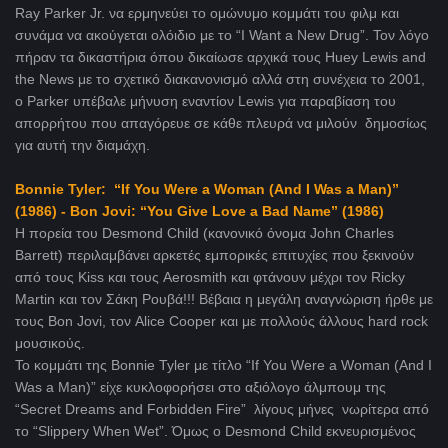
Ray Parker Jr. να ερμηνεύει το ομώνυμο κομμάτι του φιλμ και
συνάμα να ακούγεται ολόιδιο με το “I Want a New Drug”. Τον λόγο
πήραν τα δικαστήρια όπου δικαίωσε αρχικά τους Huey Lewis and
the News με το σχετικό διακανονισμό αλλά στη συνέχεια το 2001,
ο Parker υπέβαλε μήνυση εναντίον Lewis για παραβίαση του
απορρήτου που απαγόρευε σε κάθε πλευρά να μιλούν δημοσίως
για αυτή την διαμάχη.
Bonnie Tyler: “If You Were a Woman (And I Was a Man)”
(1986) - Bon Jovi: “You Give Love a Bad Name” (1986)
Η πορεία του Desmond Child (κανονικό όνομα John Charles
Barrett) περιλαμβάνει αρκετές εμπορικές επιτυχίες που ξεκινούν
από τους Kiss και τους Aerosmith και φτάνουν μέχρι τον Ricky
Martin και τον Σάκη Ρουβά!!! Βέβαια η μεγάλη αναγνώριση ήρθε με
τους Bon Jovi, τον Alice Cooper και με πολλούς άλλους hard rock
μουσικούς.
To κομμάτι της Bonnie Tyler με τίτλο “If You Were a Woman (And I
Was a Man)” είχε κυκλοφορήσει στο αξιόλογο άλμπουμ της
“Secret Dreams and Forbidden Fire” λίγους μήνες νωρίτερα από
το “Slippery When Wet”. Όμως ο Desmond Child εκνευρισμένος