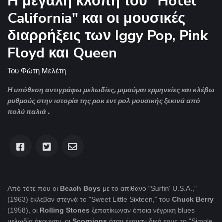
H μεγάλη κλοπή του "Hotel
California" και οι μουσικές
διαρρήξεις των Iggy Pop, Pink
Floyd και Queen
Του
Φώτη Μελέτη
Η υπόθεση αντιγράφω μελωδίες, μιμούμαι ερμηνείες και κλέβω
ρυθμούς στην ιστορία της ροκ εντ ρολ μουσικής ξεκινά από
πολύ παλιά .
Από τότε που oι
Beach Boys
με το απίθανο "Surfin' U.S.A.,"
(1963) έκλεβαν στεγνά το "Sweet Little Sixteen," του
Chuck Berry
(1958), οι
Rolling Stones
ξεπατίκωναν όποια νέγρικη blues
μελωδία άκουγαν, οι
Scorpions
όταν έκαναν δικό τους το “Simple