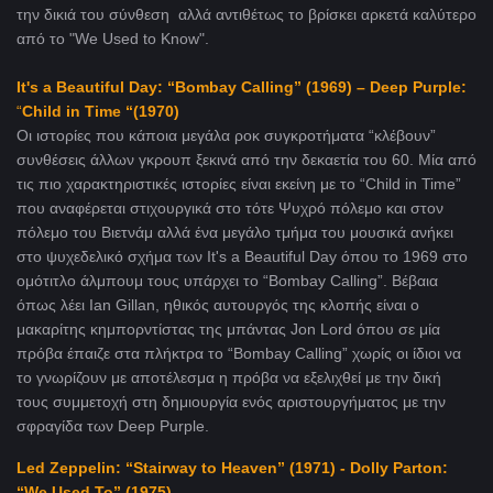
την δικιά του σύνθεση αλλά αντιθέτως το βρίσκει αρκετά καλύτερο
από το "We Used to Know".
It's a Beautiful Day: “Bombay Calling” (1969) – Deep Purple:
“
Child in Time “(1970)
Οι ιστορίες που κάποια μεγάλα ροκ συγκροτήματα “κλέβουν”
συνθέσεις άλλων γκρουπ ξεκινά από την δεκαετία του 60. Μία από
τις πιο χαρακτηριστικές ιστορίες είναι εκείνη με το “Child in Time”
που αναφέρεται στιχουργικά στο τότε Ψυχρό πόλεμο και στον
πόλεμο του Βιετνάμ αλλά ένα μεγάλο τμήμα του μουσικά ανήκει
στο ψυχεδελικό σχήμα των It's a Beautiful Day όπου το 1969 στο
ομότιτλο άλμπουμ τους υπάρχει το “Bombay Calling”. Βέβαια
όπως λέει Ian Gillan, ηθικός αυτουργός της κλοπής είναι ο
μακαρίτης κημπορντίστας της μπάντας Jon Lord όπου σε μία
πρόβα έπαιζε στα πλήκτρα το “Bombay Calling” χωρίς οι ίδιοι να
το γνωρίζουν με αποτέλεσμα η πρόβα να εξελιχθεί με την δική
τους συμμετοχή στη δημιουργία ενός αριστουργήματος με την
σφραγίδα των Deep Purple.
Led Zeppelin: “Stairway to Heaven” (1971) - Dolly Parton:
“We Used To” (1975)