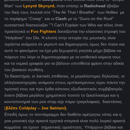
Man” των
Lynyrd Skynyrd,
όταν επίσης οι
Radiohead
έβαζαν
την δική τους πινελιά στο “The Air That I Breathe” των Hollies με
το περίφημο “Creep” και οι
Clash
με το “Guns on the Roof”
ουσιαστικά διασκεύαζαν “”I Can't Explain των Who και τέλος όταν
προκλητικά οι
Foo Fighters
δανείζονται την κλασσική στροφή του
“Holydiver” του Dio. Η κλοπή στην ιστορία της μουσικής είναι
τεράστια ανάμεσα σε γκρουπ και δημιουργούς όμως δεν παύει και
αυτό το φαινόμενο να έχει μία ξεχωριστή γοητεία μέχρι βέβαια να
πάρουν τον λόγο οι δημοσιογράφοι με τα επιθετικά κείμενα τους
και τα νομικά γραφεία για να βάλουν υποτίθεται φρένο στην αδικία
του βασικού συνθέτη.
Τα δικαστήρια, οι λεκτικές επιθέσεις, οι μεγαλόστομες δηλώσεις, οι
αλληλοκατηγορίες ανάμεσα στους εμπλεκόμενους είχαν πάντα την
τιμητική τους και πριν έρθει κάποιος εξωδικαστικός συμβιβασμός
έναντι βέβαια μεγάλου χρηματικού ποσού το ξεκατίνιασμα και η
κουτοπονηριά των ροκ σταρ είχε πάρει τραγελαφικές διαστάσεις
(
βλέπε Coldplay – Joe Satriani)
.
Επειδή όμως το πεντάγραμμο δεν διαθέτει αμέτρητες νότες και η
ροκ μουσική είχε αρκετά ηχητικά στεγανά είναι πολύ λογικό αρκετά
κομμάτια να έχουν σημαντικές ομοιότητες. Υπάρχουν βέβαια και