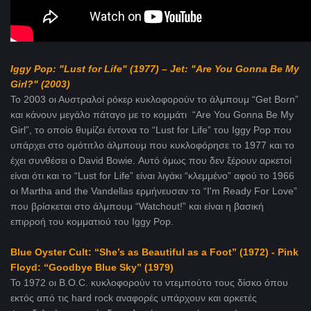
Iggy Pop: "Lust for Life" (1977) – Jet: "Are You Gonna Be My
Girl?"
(2003)
Το 2003 οι Αυστραλοί ρόκερ κυκλοφορούν το άλμπουμ “Get Born”
και κάνουν μεγάλο πάταγο με το κομμάτι “Are You Gonna Be My
Girl”, το οποίο θυμίζει έντονα το “Lust for Life” του Ιggy Pop που
υπάρχει στο ομότιτλο άλμπουμ που κυκλοφόρησε το 1977 και το
έχει συνθέσει ο David Bowie. Αυτό όμως που δεν ξέρουν αρκετοί
είναι ότι και το “Lust for Life” είναι λιγάκι “κλεμμένο” αφού το 1966
οι Martha and the Vandellas ερμήνευσαν το “I'm Ready For Love”
που βρίσκεται στο άλμπουμ “Watchout!” και είναι η βασική
επιρροή του κομματιού του Iggy Pop.
Blue Oyster Cult: “She’s as Beautiful as a Foot” (1972) - Pink
Floyd: “Goodbye Blue Sky” (1979)
Το 1972 οι Β.Ο.C. κυκλοφορούν το ντεμπούτο τους δίσκο όπου
εκτός από τις hard rock αναφορές υπάρχουν και αρκετές