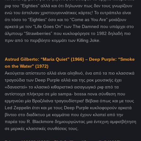
ριφ του “Eighties” αλλά και ότι δήλωναν πως δεν τους γνωρίζουν
ενώ του έστελναν χριστουγεννιάτικες κάρτες! Το ευτράπελο είναι
ότι τόσο το “Eighties“ όσο και το “Come as You Are” μοιάζουν
αρκετά με τον "Life Goes On" των The Damned που υπάρχει στο
άλμπουμ “Strawberries” που κυκλοφόρησε το 1982 δηλαδή πιο
πριν από το περιβόητο κομμάτι των Killing Joke.
Astrud Gilberto:
“Maria Quiet” (1966) – Deep Purple: “Smoke
on the Water” (1972)
Ακούγεται απίστευτο αλλά είναι αληθινό, ένα από τα πιο κλασσικά
τραγούδια των Deep Purple αλλά και της ροκ μουσικής έχει
«δανειστεί» το κλασικό κιθαριστικό εισαγωγικό ριφ από τα
αντίστοιχα πλήκτρα σε μία sampa- bossa nova σύνθεση που
ερμηνεύει μία Βραζιλιάνα τραγουδίστρια! Bέβαια όπως και με τους
Led Zeppelin έτσι και με τους Deep Purple κυκλοφορούν αρκετά
βίντεο στο διαδίκτυο με κομμάτια που έχουν κλαπεί από την
παρέα του R. Blackmore δημιουργώντας μια έντεχνη αμφισβήτηση
σε μερικές κλασσικές συνθέσεις τους.