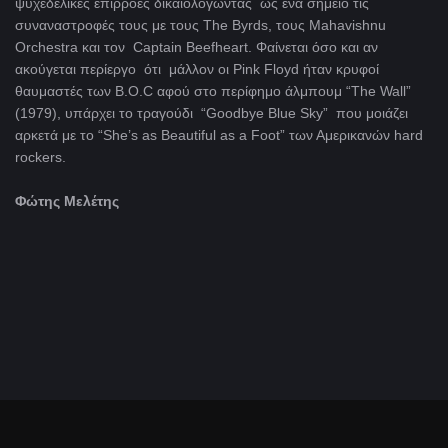
ψυχεδελικές επιρροές δικαιολογώντας ως ένα σημείο τις
συναναστροφές τους με τους The Byrds, τους Mahavishnu
Orchestra και τον Captain Beefheart. Φαίνεται όσο και αν
ακούγεται περίεργο ότι μάλλον οι Pink Floyd ήταν κρυφοί
θαυμαστές των B.O.C αφού στο περίφημο άλμπουμ “The Wall”
(1979), υπάρχει το τραγούδι “Goodbye Blue Sky” που μοιάζει
αρκετά με το “She’s as Beautiful as a Foot” των Αμερικανών hard
rockers.
Φώτης
Μελέτης