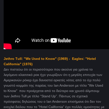
Jethro Τull: "We Used to Know" (1969) -
Eagles: "Hotel
California" (1976)
Δεν πιστεύω ότι οι περισσότεροι που ακούνε για χρόνια το
λεγόμενο κλασσικό ροκ ήχο γνωρίζουν ότι η μεγάλη επιτυχία των
Αμερικανών ρόκερ έχει δανειστεί αρκετές νότες από το όχι πολύ
γνωστό κομμάτι της παρέας του Ian Anderson με τίτλο "We Used
to Know" που προέρχεται από το δεύτερο και χρυσό άλμπουμ
των Jethro Tull με τίτλο “Stand Up”. Πάντως σε σχετικά
πρόσφατες δηλώσεις του ο Ian Anderson επισήμανε ότι δεν τον
ενοχλεί διόλου που το "Hotel California" έχει πολλές ομοιότητες με