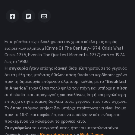
Eπιπρόσθετα είχε ολοκληρώσει τον χρυσό κύκλο μιας σειράς
εξαιρετικών άλμπουμ (Crime Of The Century-1974, Crisis What
Crisis-1975, Even In The Quietest Moments-1977) από το 1974
έως το 1980.
Η συγκυρία ήταν
επίσης ιδανική διότι εξυπηρετούσε το γεγονός
ότι τα μέλη της μπάντας ήθελαν πάση θυσία να κερδίσουν χρόνο
πριν τη δημιουργία επόμενου άλμπουμ, καθώς με το "
Breakfast
In America
’’ είχαν θέσει πολύ ψηλά τον πήχη και υπήρχε η πίεση
από studio και παραγωγούς για αναλόγως ίση ή και μεγαλύτερη
επιτυχία στην επόμενη δουλειά τους, γεγονός που τους άγχωνε.
Το όποιο επόμενο project δεν υπήρχε περίπτωση να είναι έτοιμο
πριν το 1981 και σαφώς έπρεπε να επιδείξουν κάτι ενδιάμεσο
προκειμένου να καλύψουν το χρονικό κενό.
Οι εγκέφαλοι
του συγκροτήματος ήταν οι υπερταλαντούχοι
ιδιοφυείς μουσικοί
Roger Hodgson
και
Rick Davies
.