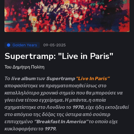
Golden Years
09-05-2025
Supertramp: "Live in Paris"
Του
Δημήτρη Πολίτη
Το live album των Supertramp
"Live In Paris’’
αποφασίστηκε να πραγματοποιηθεί ίσως στο
καταλληλότερο χρονικό σημείο που θα μπορούσε να
γίνει ένα τέτοιο εγχείρημα. Η μπάντα, η οποία
σχηματίστηκε στο Λονδίνο το 1970, είχε ήδη εκτοξευθεί
στο απόγειο της δόξας της ύστερα από σούπερ
επιτυχημένο ‘’Breakfast In America’’ το οποίο είχε
κυκλοφορήσει το 1979.