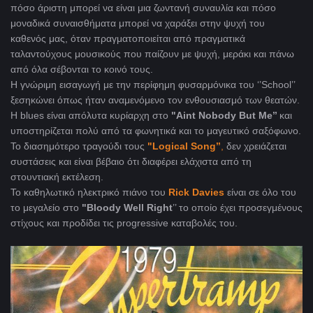
πόσο άριστη μπορεί να είναι μια ζωντανή συναυλία και πόσο
μοναδικά συναισθήματα μπορεί να χαράξει στην ψυχή του
καθενός μας, όταν πραγματοποιείται από πραγματικά
ταλαντούχους μουσικούς που παίζουν με ψυχή, μεράκι και πάνω
από όλα σέβονται το κοινό τους.
Η γνώριμη εισαγωγή με την περίφημη φυσαρμόνικα του ‘’School’’
ξεσηκώνει όπως ήταν αναμενόμενο τον ενθουσιασμό των θεατών.
Η blues είναι απόλυτα κυρίαρχη στο
"Aint Nobody But Me’’
και
υποστηρίζεται πολύ από τα φωνητικά και το μαγευτικό σαξόφωνο.
Το διασημότερο τραγούδι τους
"Logical Song’’
,
δεν χρειάζεται
συστάσεις και είναι βέβαιο ότι διαφέρει ελάχιστα από τη
στουντιακή εκτέλεση.
To καθηλωτικό ηλεκτρικό πιάνο του
Rick Davies
είναι σε όλο του
το μεγαλείο στο
"Bloody Well Right
’’ το οποίο έχει προσεγμένους
στίχους και προδίδει τις progressive καταβολές του.