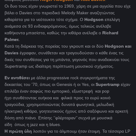
Οι δυο τους είχαν γνωριστεί το 1969, χάρη σε μια αγγελία που είχε
βάλει ο Davies στο περιοδικό Melody Maker αναζητώντας
κιθαρίστα για το νεότευκτο τότε σχήμα. Ο
Hodgson
επελέγη
ανάμεσα σε 93 ενδιαφερόμενους, όμως τελικώς ανέλαβε
καθήκοντα μπασίστα, καθώς την κιθάρα ανέλαβε ο
Richard
Palmer.
Κατά τη διάρκεια της πορείας του γκρουπ και οι δύο
Hodgson και
Davies
έγραφαν, συνέθεταν και τραγουδούσαν ο κάθε ένας τις
δικές του συνθέσεις για τη μπάντα, γεγονός που αναδεικνύει τους
Supertramp ως ιδιαίτερη περίπτωση μουσικού σχήματος.
Εν αντιθέσει
με άλλα progressive rock συγκροτήματα της
δεκαετίας του '70, όπως οι Genesis ή οι Yes, oι
Supertramp
είχαν
επιλέξει έναν σαφώς πιο εμπορικό, εξωστρεφή και pop
ήχο συνθέτοντας ευήκοα και φιλικά προς το ευρύ κοινό
τραγούδια, χρησιμοποιώντας δυνατά φωνητικά, μελωδική
ηλεκτρική κιθάρα, γοητευτικούς ήχους από σαξόφωνο και αρκετή
δόση από πιάνο. Επίσης ‘’φλέρταραν’’ συχνά με μουσικά
είδη όπως η jazz και η blues.
Η πρώτη ύλη
λοιπόν για το άλμπουμ ήταν έτοιμη. Τα τέσσερα LP