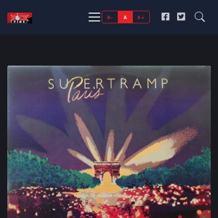
A-
A
A+