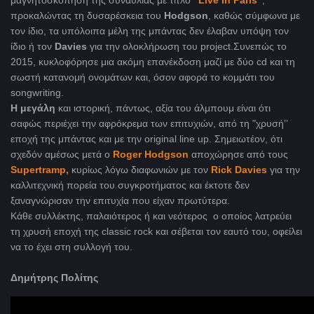
μαγνητοσκόπηση της συναυλίας με τίτλο
"Live In Paris’’
,
προκαλώντας τη δυσαρέσκεια του
Hodgson
, καθώς σύμφωνα με
τον ίδιο, τα υπόλοιπα μέλη της μπάντας δεν έλαβαν υπόψη τον
ίδιο ή τον
Davies
για την ολοκλήρωση του project.Συνεπώς το
2015, κυκλοφόρησε μια ακόμη επανέκδοση μαζί με δύο cd και τη
σωστή κατανομή ονομάτων και, όσον αφορά το κομμάτι του
songwriting.
Η μεγάλη
και ιστορική, πάντως, αξία του άλμπουμ είναι ότι
σαφώς περιέχει την αφρόκρεμα των επιτυχιών, από τη "χρυσή’’
εποχή της μπάντας και με την original line up. Σημειωτέον, ότι
σχεδόν αμέσως μετά ο
Roger Hodgson
αποχώρησε από τους
Supertramp,
κυρίως λόγω διαφωνιών με τον
Rick Davies
για την
καλλιτεχνική πορεία του συγκροτήματος και έκτοτε δεν
ξαναγνώρισαν την επιτυχία που είχαν πρωτύτερα.
Κάθε συλλέκτης, παλαιότερος ή και νεότερος ο οποίος λατρεύει
τη χρυσή εποχή της classic rock και σέβεται τον εαυτό του, οφείλει
να το έχει στη συλλογή του.
Δημήτρης Πολίτης