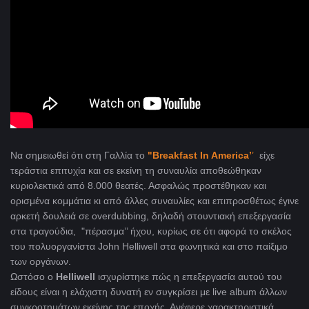
Να σημειωθεί ότι στη Γαλλία το
"Breakfast In America’
’
είχε
τεράστια επιτυχία και σε εκείνη τη συναυλία αποθεώθηκαν
κυριολεκτικά από 8.000 θεατές. Ασφαλώς προστέθηκαν και
ορισμένα κομμάτια κι από άλλες συναυλίες και επιπροσθέτως έγινε
αρκετή δουλειά σε overdubbing, δηλαδή στουντιακή επεξεργασία
στα τραγούδια, "πέρασμα’’ ήχου, κυρίως σε ότι αφορά το σκέλος
του πολυοργανίστα John Helliwell στα φωνητικά και στο παίξιμο
των οργάνων.
Ωστόσο ο
Helliwell
ισχυρίστηκε πώς η επεξεργασία αυτού του
είδους είναι η ελάχιστη δυνατή εν συγκρίσει με live album άλλων
συγκροτημάτων εκείνης της εποχής. Ανέφερε χαρακτηριστικά