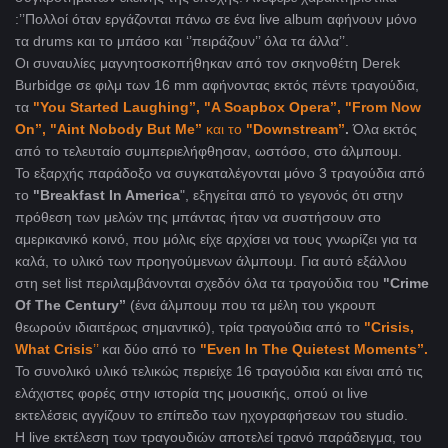
:’’Πολλοί όταν εργάζονται πάνω σε ένα live album αφήνουν μόνο
τα drums και το μπάσο και ‘’πειράζουν’’ όλα τα άλλα’’.
Οι συναυλίες μαγνητοσκοπήθηκαν από τον σκηνοθέτη Derek
Burbidge σε φιλμ των 16 mm αφήνοντας εκτός πέντε τραγούδια,
τα
"You Started Laughing’’, "A Soapbox Opera’’, "From Now
On’’, "Aint Nobody But Me’’
και το
"Downstream’’
.
Όλα εκτός
από το τελευταίο συμπεριελήφθησαν, ωστόσο, στο άλμπουμ.
To εξαρχής παράδοξο να συγκαταλέγονται μόνο 3 τραγούδια από
το
"Breakfast In America
", εξηγείται από το γεγονός ότι στην
πρόθεση των μελών της μπάντας ήταν να συστήσουν στο
αμερικανικό κοινό, που μόλις είχε αρχίσει να τους γνωρίζει για τα
καλά, το υλικό των προηγούμενων άλμπουμ. Για αυτό εξάλλου
στη set list περιλαμβάνονται σχεδόν όλα τα τραγούδια του
"Crime
Of The Century’’
(ένα άλμπουμ που τα μέλη του γκρουπ
θεωρούν ιδιαιτέρως σημαντικό), τρία τραγούδια από το
"Crisis,
What Crisis
’’
και δύο από το
"Even In The Quietest Moments’’.
To συνολικό υλικό τελικώς περιείχε 16 τραγούδια και είναι από τις
ελάχιστες φορές στην ιστορία της μουσικής, οπού οι live
εκτελέσεις αγγίζουν το επίπεδο των ηχογραφήσεων του studio.
H live εκτέλεση των τραγουδιών αποτελεί τρανό παράδειγμα, του