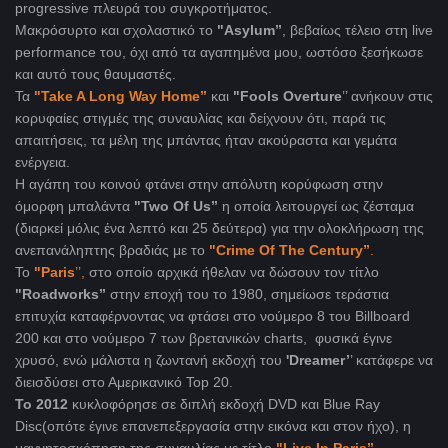
progressive πλευρά του συγκροτήματος.
Μακρόσυρτο και σχολαστικό το
"Asylum’’
, βεβαίως τέλειο στη live
performance του, όχι από τα αγαπημένα μου, ωστόσο ξεσήκωσε
και αυτό τους θαυμαστές.
Τα
"Take A Long Way Home’’
και
"Fools Overture
’’ ανήκουν στις
κορυφαίες στιγμές της συναυλίας και δείχνουν ότι, παρά τις
απαιτήσεις, τα μέλη της μπάντας ήταν ακούραστα και γεμάτα
ενέργεια.
Η αγάπη του κοινού φτάνει στην απόλυτη κορύφωση στην
όμορφη μπαλάντα
"Two Of Us’’
η οποία λειτουργεί ως ζέσταμα
(διαρκεί μόλις ένα λεπτό και 25 δεύτερα) για την ολοκλήρωση της
ανεπανάληπτης βραδιάς με το
"Crime Of The Century”
.
To
"Paris
’’,
στο oποίο αρχικά ήθελαν να δώσουν τον τίτλο
"Roadworks’’
στην εποχή του το 1980, σημείωσε τεράστια
επιτυχία καταφέρνοντας να φτάσει στο νούμερο 8 του Billboard
200 και στο νούμερο 7 των βρετανικών charts, φυσικά έγινε
χρυσό, ενώ μάλιστα η ζωντανή εκδοχή του
'Dreamer’
’ κατάφερε να
διεισδύσει στο Αμερικανικό Top 20.
To 2012
κυκλοφόρησε σε διπλή εκδοχή DVD και Blue Ray
Disc(οπότε έγινε επανεπεξεργασία στην εικόνα και στον ήχο), η