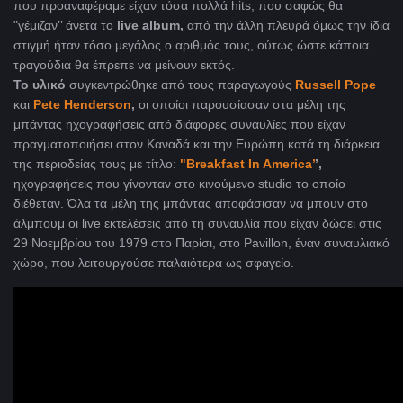
που προαναφέραμε είχαν τόσα πολλά hits, που σαφώς θα
"γέμιζαν’’ άνετα το
live album,
από την άλλη πλευρά όμως την ίδια
στιγμή ήταν τόσο μεγάλος ο αριθμός τους, ούτως ώστε κάποια
τραγούδια θα έπρεπε να μείνουν εκτός.
Το υλικό
συγκεντρώθηκε από τους παραγωγούς
Russell Pope
και
Pete Henderson
,
οι οποίοι παρουσίασαν στα μέλη της
μπάντας ηχογραφήσεις από διάφορες συναυλίες που είχαν
πραγματοποιήσει στον Καναδά και την Ευρώπη κατά τη διάρκεια
της περιοδείας τους με τίτλο:
"Breakfast In America’
’,
ηχογραφήσεις που γίνονταν στο κινούμενο studio το οποίο
διέθεταν. Όλα τα μέλη της μπάντας αποφάσισαν να μπουν στο
άλμπουμ οι live εκτελέσεις από τη συναυλία που είχαν δώσει στις
29 Νοεμβρίου του 1979 στο Παρίσι, στο Pavillon, έναν συναυλιακό
χώρο, που λειτουργούσε παλαιότερα ως σφαγείο.