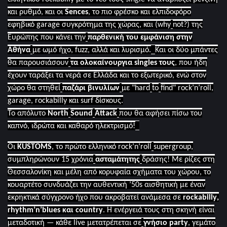
και ρυθμό, και οι
Sences
, το πιο φρέσκο και ελπιδοφόρο
εφηβικό
garage
συγκρότημα της χώρας, και (
why
not
?) της
Ευρώπης που κάνει την
παρθενική του εμφάνιση στην
Αθήνα
με ωμό ήχο,
fuzz
, αλλά και λυρισμό.
Και οι δύο μπάντες
θα παρουσιάσουν
τα ολοκαίνουργια
singles
τους
, που ήδη
έχουν ταράξει τα νερά σε Ελλάδα και το εξωτερικό, ενώ στον
χώρο θα στηθεί
παζάρι βινυλίων
με "
hard
to
find
"
rock
’
n
’
roll
,
garage
,
rockabilly
και
surf
δίσκους.
Το απόλυτο
North
Sound
Attack
που θα αφήσει πίσω του
καπνό, ιδρώτα και καθαρό ηλεκτρισμό!
Οι
KUSTOMS
, το πρώτο ελληνικό
rock
’
n
’
roll
supergroup
,
συμπληρώνουν 15 χρόνια
ασταμάτητης
δράσης! Με ρίζες στη
Θεσσαλονίκη και μέλη από κορυφαία σχήματα του χώρου, το
κουαρτέτο συνδυάζει την αυθεντική ’50
s
αισθητική με έναν
εκρηκτικά σύγχρονο ήχο που ακροβατεί ανάμεσα σε
rockabilly
,
rhythm
’
n
’
blues
και
country
. Η ενέργειά τους στη σκηνή είναι
μεταδοτική — κάθε
live
μετατρέπεται σε
γνήσιο
party
, γεμάτο