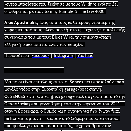
κοντραμπασίστας που ξεκίνησε με τους
Wildfire
ενώ παίζει
σταθερά και με τους
Johnny Rumble
&
The law
4000.
Alex Apostolakis
,
ένας από τους καλύτερους ντράμερ της
χώρας και από τους πλέον περιζήτητους. Ξεχωρίζει η πολυετής
συνεργασία του με τ
o
υς
Blues Wire
, την σημαντικότερη
ελληνική
blues
μπάντα όλων των εποχών.
Περισσότερα:
Facebook
|
Instagram
|
YouTube
-----------------------------------------
Μα ποιοι είναι επιτέλους αυτοί οι
Sences
που προκαλούν τόσο
μεγάλο ντόρο στην Ευρωπαϊκή
garage
/
beat
σκηνή;
Οι
SENCES
είναι ένα εφηβικό
garage
rock
συγκρότημα από την
Θεσσαλονίκη που γεννήθηκε μέσα στην καραντίνα του 2021 —
όταν η βαρεμάρα, ο θυμός και η ανάγκη για ήχο έγιναν
fuzz
,
farfisa
και τύμπανα. Πέρασαν από διάφορα μουσικά στάδια,
lineup
αλλαγές και πειραματισμούς, μέχρι να βρουν τον