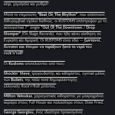
κέφι, χαμόγελα και ρυθμό!
Μετά το ντεμπούτο
“
Beat
On
The
Rhythm
”
, που απέσπασε
διθυραμβικά σχόλια διεθνώς, οι
KUSTOMS
επέστρεψαν με το
καταιγιστικό 7’’
single
“
Out
Of
The
Downtown
/
Drop
Stomper
”
(
On
Stage
Records
), που ήδη κάνει αίσθηση σε
Ευρώπη και Αμερική. Οι
KUSTOMS
είναι εδώ —
ζωντανοί,
δυνατοί και έτοιμοι να ταράξουν ξανά τα νερά του
rock
’
n
’
roll
!
O
ι
Kustoms
αποτελούνται από τους:
Shockin
’
Steve
,
τραγουδιστής και κιθαρίστας, ηγετικό μέλος
των
Bullets
, της πάλε ποτέ δημοφιλέστερης
ελληνικής
Rock
’
n
’
Roll
μπάντας.
Milton Veloukas
, χαρισματικός κιθαρίστας με μακροχρόνια
καριέρα στους
Full Houze
και παλαιότερα στους
Dixie Fried
.
George Georgiou
,
ένας ιδιαίτερα προικισμένος