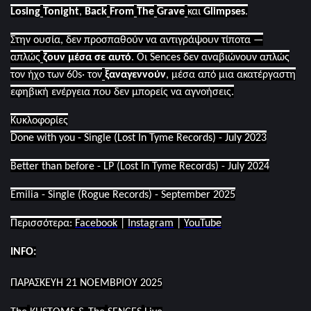
Losing
Tonight
,
Back
From
The
Grave
και
Glimpses
.
Στην ουσία, δεν προσπαθούν να αντιγράψουν τίποτα —
απλώς
ζουν μέσα σε αυτό
. Οι
Sences
δεν αναβιώνουν απλώς
τον ήχο των 60
s
· τον
ξαναγεννούν
, μέσα από μια ακατέργαστη
εφηβική ενέργεια που δεν μπορείς να αγνοήσεις.
Κυκλοφορίες
Done with you - Single (Lost In Tyme Records) - July 2023
Better than before - LP (Lost In Tyme Records) - July 2024
Emilia - Single (Rogue Records) - September 2025
Περισσότερα:
Facebook
|
Instagram
|
YouTube
INFO
:
ΠΑΡΑΣΚΕΥΗ 21 ΝΟΕΜΒΡΙΟΥ 2025