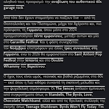
αληθινό τους προορισμό: την
αναβίωση του αυθεντικού 60
s
garage
rock
.
Από τότε δεν έχουν σταματήσει να παίζουν
live
— από τη
Θεσσαλονίκη και τον Πλαταμώνα, μέχρι τον Αχέροντα και, πιο
πρόσφατα, τη
Γερμανία
, όπου μέσα στο 2024
πραγματοποίησαν
πέντε εμφανίσεις
, μεταξύ αυτών και μία
στο
Garaville
Festival
. Και η φάση συνεχίζεται:
τον
Νοέμβριο
επιστρέφουν για άλλες
τρεις συναυλίες στη
Γερμανία
, ενώ το 2026 θα εμφανιστούν στο
Sant
Antoni
Pop
Festival
στην
Ισπανία
και στο
Double
Whammy
του
Βερολίνου
.
Ο ήχος τους είναι ωμός, νεανικός και βαθιά ριζωμένος στα 60
s
— εκεί όπου η
fuzz
κιθάρα συναντά τη σκοτεινή μελωδία και
την ψυχεδελική ατμόσφαιρα. Οι
The
Sences
αντλούν έμπνευση
από συγκροτήματα όπως οι
Standells
,
The
Byrds
,
Love
,
Chocolate
Watchband
, αλλά και από τις θρυλικές συλλογές της
σκηνής όπως
Teenage
Shutdown
,
Byrds
Won
’
t
Fly
Today
,
I
’
m