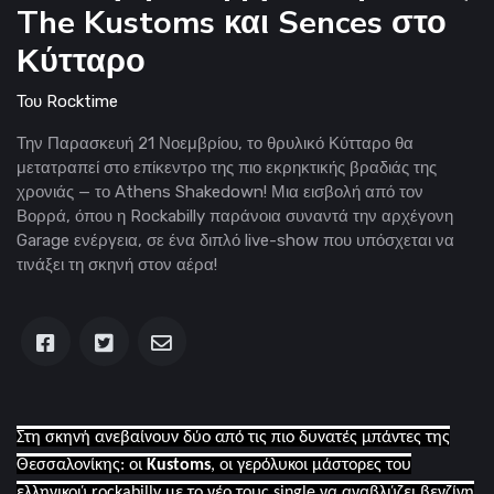
The Kustoms και Sences στο
Κύτταρο
Του
Rocktime
Την Παρασκευή 21 Νοεμβρίου, το θρυλικό Κύτταρο θα
μετατραπεί στο επίκεντρο της πιο εκρηκτικής βραδιάς της
χρονιάς — το Athens Shakedown! Μια εισβολή από τον
Βορρά, όπου η Rockabilly παράνοια συναντά την αρχέγονη
Garage ενέργεια, σε ένα διπλό live-show που υπόσχεται να
τινάξει τη σκηνή στον αέρα!
Στη σκηνή ανεβαίνουν δύο από τις πιο δυνατές μπάντες της
Θεσσαλονίκης: οι
Kustoms
, οι γερόλυκοι μάστορες του
ελληνικού
rockabilly
με το νέο τους
single
να αναβλύζει βενζίνη