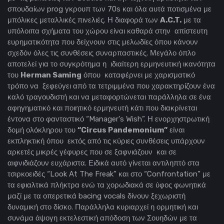
σπουδαίων prog γκρουπ των 70s και όλα αυτά ποτισμένα με
μπόλικες μεταλλικές πινελιές. Η διαφορά των
A.C.T.
με τα
υπόλοιπα σχήματα του χώρου είναι καθαρά στην απίστευτη
ευρηματικότητα που δείχνουν στις μελωδίες όπου κάνουν
σχεδόν όλες τις συνθέσεις συναρπαστικές. Μεγάλο όπλο
αποτελεί για το συγκρότημα η ιδιαίτερη ερμηνευτική ικανότητα
του
Herman Saming
όπου καταφέρνει με χαρισματικό
τρόπο να ξεφεύγει από τα τετριμμένα που χαρακτηρίζουν ένα
καλό τραγουδιστή και να μεταφορτώνεται παράλληλα σε ένα
αφηγηματικό και ποιητικό ερμηνευτή κάτι που διακρίνεται
έντονα στο φανταστικό “Manager's Wish”. Η ενορχηστρωτική
δομή ολόκληρου του
“Circus Pandemonium”
είναι
εκπληκτική όπου εκτός από τις κύριες συνθέσεις υπάρχουν
αρκετές μικρές γέφυρες που σε ξαφνιάζουν και σε
αιφνιδιάζουν ευχάριστα. Ειδικά αυτό γίνεται αντιληπτό στα
τσιρκοειδές “Look At The Freak” και στο “Confrontation” με
τα εφιαλτικά πλήκτρα ενώ τα χορωδιακά σε ύφος φωνητικά
μαζί με τα οπερετικά bacing vocals δίνουν ξεχωριστή
δυναμική στο δίσκο. Παράλληλα κυριαρχεί η ορμητική και
συνάμα άψογη εκτελεστική απόδοση των Σουηδών με τα