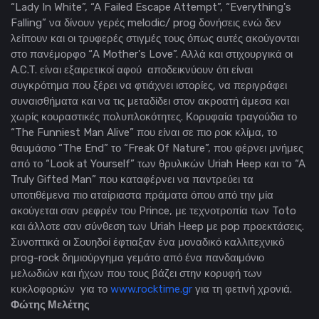
“Lady In White”, “A Failed Escape Attempt”, “Everything's
Falling” να δίνουν γερές melodic/ prog δονήσεις ενώ δεν
λείπουν και οι τρυφερές στιγμές τους όπως αυτές ακούγονται
στο πανέμορφο “A Mother's Love”. Αλλά και στιχουργικά οι
A.C.T. είναι εξαιρετικοί αφού αποδεικνύουν ότι είναι
συγκρότημα που ξέρει να φτιάχνει ιστορίες, να περιγράφει
συναισθήματα και να τις μεταδίδει στον ακροατή άμεσα και
χωρίς κουραστικές πολυπλοκότητες. Κορυφαία τραγούδια το
“The Funniest Man Alive” που είναι σε πιο ροκ κλίμα, το
θαυμάσιο “The End” το “Freak Of Nature”, που φέρνει μνήμες
από το “Look at Yourself” των θρυλικών Uriah Heep και τo “A
Truly Gifted Man” που καταφέρνει να παντρεύει τα
υποτιθέμενα πιο αταίριαστα πράματα όπου από την μία
ακούγεται σαν ρεφρέν του Prince, με τεχνοτροπία των Toto
και άλλοτε σαν σύνθεση των Uriah Heep με pop προεκτάσεις.
Συνοπτικά οι Σουηδοί έφτιαξαν ένα μοναδικό καλλιτεχνικό
prog-rock δημιούργημα γεμάτο από ένα πανδαιμόνιο
μελωδιών και ήχων που τους βάζει στην κορυφή των
κυκλοφοριών για το
www.rocktime.gr
για τη φετινή χρονιά.
Φώτης Μελέτης