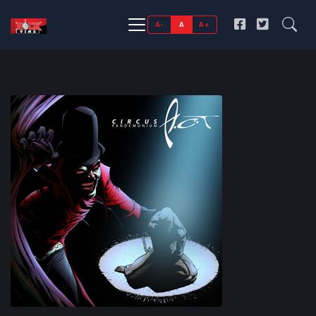
A-
A
A+