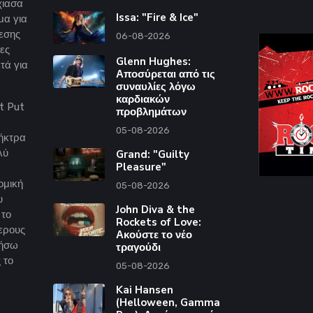
χιασα
Issa: "Fire & Ice"
μα για
εσης
06-08-2026
τες
Glenn Hughes:
τά για
Αποσύρεται από τις
συναυλίες λόγω
καρδιακών
t Put
προβλημάτων
05-08-2026
λήκτρα
λύ
Grand: "Guilty
Pleasure"
ομική
05-08-2026
υ
John Diva & the
 το
Rockets of Love:
τερους
Ακούστε το νέο
μήσω
τραγούδι
 το
05-08-2026
Kai Hansen
(Helloween, Gamma