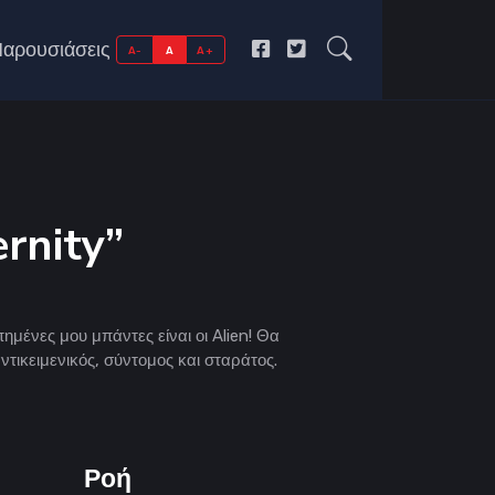
αρουσιάσεις
A-
A
A+
rnity”
ημένες μου μπάντες είναι οι Alien! Θα
τικειμενικός, σύντομος και σταράτος.
Ροή