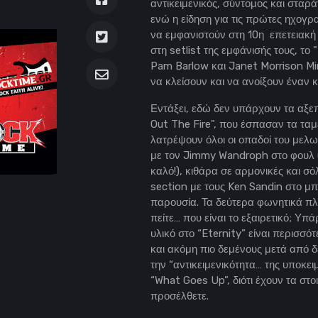
αντικειμενικός, σύντομος και στα
ενώ η είδηση για τις πρώτες ηχογρ
να εμφανιστούν στη 10η επετειακή
στη setlist της εμφάνισής τους, τ
Pam Barlow και Janet Morrison Min
να κλείσουν και να ανοίξουν έναν 
Εντάξει, εδώ δεν υπάρχουν τα αξεπ
Out The Fire", που έσπασαν τα ταμε
λατρέψουν όλοι οι οπαδοί του μελωδ
με τον Jimmy Wandroph στο φουλ (
καλό!), κιθάρα σε αρμονικές και σ
section με τους Ken Sandin στο μπ
παρουσία. Τα δεύτερα φωνητικά πλ
πείτε… που είναι το εξαιρετικό; Υπ
υλικό στο “Eternity” είναι περισσ
και ακόμη πιο δεμένους μετά από δ
την “αντικειμενικότητα… της υποκε
“What Goes Up”, διότι έχουν τα στο
προσέλθετε.