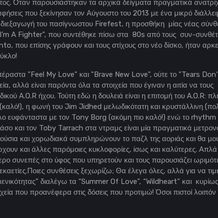
ράτος. Όταν παρουσιάστηκαν τα αρχικά δείγματα πραγματικά ανατρί
αφήσεις που ξεκίνησαν τον Αύγουστο του 2013 με ένα μικρό διάλλει
 διεξαγωγή του πασίγνωστου Firefest, η προσθήκη μίας νέας σύνθ
ο "I’m A Fighter", που συντέθηκε πίσω στα 80s από τους συν-συνθέ
to, που επίσης γράφουν και τους στίχους στο νέο δίσκο, ήταν αρκε
κύκλο!
έραστα "Feel My Love" και "Brave New Love", ούτε το "Tears Don'
ία, αλλά είναι παρόντα όλα τα στοιχεία που έγιναν η αιτία να τους
ικού A.O.R ήχου. Τούτη εδώ η δουλειά είναι η επιτομή του A.O.R: π
καλό!), η φωνή του Jim Jidhed μελωδικότατη και κρυστάλλινη (πο
όλο ευφάνταστα με τον Tony Borg (ακόμη πιο καλό!) ενώ το rhythm
άσο και τον Toby Tarrach στα ντραμς είναι μία πραγματικά μετρον
ούσια και χορωδιακά συμπληρώνουν το παζλ της αοριάς και θα μο
άρχουν και άλλες παρόμοιες κυκλοφορίες, ίσως και καλύτερες. Απλά
ότερο συνεπές στο ύφος που υπηρετούν και τους παρουσιάζει ωριμό
εκαετίες.Ποιες συνθέσεις ξεχωρίζω; Θα έλεγα όλες, αλλά για να τι
ιμενικότητας” διαλέγω τα “Summer Of Love”, “Wildheart” και κυρίως
ιχεία που προανέφερα στις δόσεις που προτιμώ! Όσοι πιστοί λοιπόν