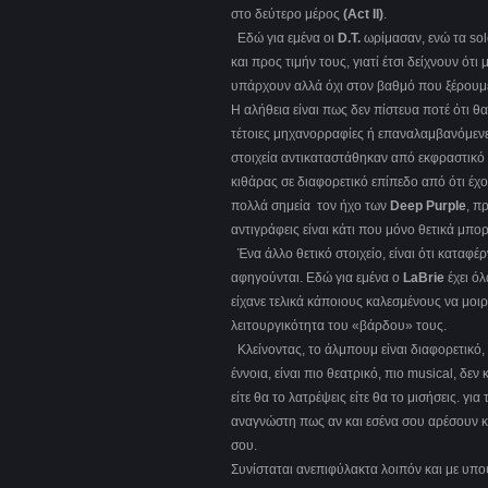
στο δεύτερο μέρος
(
Act
II
)
.
Εδώ για εμένα οι
D
.
T
.
ωρίμασαν, ενώ τα solo
και προς τιμήν τους, γιατί έτσι δείχνουν ότ
υπάρχουν αλλά όχι στον βαθμό που ξέρουμε 
Η αλήθεια είναι πως δεν πίστευα ποτέ ότι θ
τέτοιες μηχανορραφίες ή επαναλαμβανόμενες
στοιχεία αντικαταστάθηκαν από εκφραστικό 
κιθάρας σε διαφορετικό επίπεδο από ότι έχο
πολλά σημεία τον ήχο των
Deep
Purple
, π
αντιγράφεις είναι κάτι που μόνο θετικά μπο
Ένα άλλο θετικό στοιχείο, είναι ότι καταφ
αφηγούνται. Εδώ για εμένα ο
LaBrie
έχει όλ
είχανε τελικά κάποιους καλεσμένους να μοιρ
λειτουργικότητα του «βάρδου» τους.
Κλείνοντας, το άλμπουμ είναι διαφορετικό, 
έννοια, είναι πιο θεατρικό, πιο musical, δε
είτε θα το λατρέψεις είτε θα το μισήσεις. 
αναγνώστη πως αν και εσένα σου αρέσουν κ
σου.
Συνίσταται ανεπιφύλακτα λοιπόν και με υπο