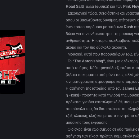
Road
Salt
) αλλά (φυσικά) και των
Pink
Flo
Στιχουργικά τώρα, σχεδιάστηκε και γράφτη
όπου οι βασιλεύοντες δυνάμεις επέτρεψαν 
έναν τρόπο παρόμοιο με αυτό των
Rush
στ
δώρο για την ανθρωπότητα - τη μουσική για
ανθρωπότητα. Η ιστορία περιλαμβάνει πολλο
ακόμα και τον πιο δύσκολο ακροατή.
Μουσικά, αυτό που παρουσιάζουν εδώ, είν
To
“
The
Astonishing
”
, είναι μια ολόκληρ
αυτό το ύφος. Κάθε τραγούδι εξαρτάται από 
βέβαια τα κομμάτια από μόνα τους, αλλά χάν
κινηματογραφική ατμόσφαιρα και υπάρχουν 
Η αφήγηση της ιστορίας από τον
James La
η «κακή» ποιότητα κατά την ροή της μουσική
πρόκειται για ένα καταπληκτικό άλμπουμ και
στο σύνολό του, θα διαπιστώσετε ότι πληρώ
τζαζ, κλασική, κλπ) και με αυτό τον τρόπο 
μουσικής τους έκφρασης.
Ο δίσκος είναι χωρισμένος σε δύο πράξεις 
αφήγηση των είκοσι πρώτων κομματιών ενώ 