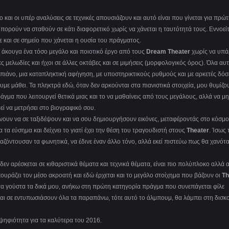
 και οι υπέρ αναλύσεις σε τεχνικές απουσιάζουν και αυτό είναι που γίνεται για πρώ
ι μπορούν να σταθούν σε κάτι διαφορετικό χωρίς να χάνεται η ταυτότητά τους. Εννοεί
και σε σημείο που χάνεται η ουσία του πράγματος.
α άκουγα ένα τόσο μεγάλο και ποιοτικό έργο από τους
Dream
Theater
χωρίς να υπ
 μελωδίες και ήχοι σε άλλες οκτάβες και σε μιμήσεις (μορφολογικός όρος). Όλα αυτ
πιάνο, μια καταπληκτική αφήγηση, με υποστηρικτικούς ρυθμούς και με αρκετές δόσ
υμε μάθει. Τα πληκτρά εδώ, όταν δεν αρκούνται στα πιανιστικά στοιχεία, μου θυμίζο
ράγμα που λειτουργεί θετικά μιας και το να μαθαίνεις από τους μεγάλους, αλλά να μ
ρεί να μετρήσει στο βιογραφικό σου.
έρνουν να σε ταξιδέψουν και να σου δημιουργήσουν εικόνες, μεταφέροντάς στο κόσμ
α τα εύσημα και δείχνει το γιατί έχει την θέση του τραγουδιστή στους
Theater
. Ίσως 
αζόντουσαν τα φωνητικά, να έδινε έναν άλλο τόνο, αλλά εκεί πιστεύω πως θα χανότ
δεν αρέσκεται σε κιθαριστικά θέματα και τεχνικά θέματα, είναι πιο πολύπλοκο αλλά
ν κουράζει τον μέσο ακροατή και εδώ έρχεται και το μεγάλο στοίχημα που βάζουν οι
Th
για τα γούστα τα δικά μου, ανήκω στη πρώτη κατηγορία πράγμα που συνεπάγεται φίλε
αι σε εντυπωσιάσουν όλα τα παραπάνω, τότε αυτό το άλμπουμ, θα λάμπει στη δισκ
ψηφιότητα για τα καλύτερα του 2016.