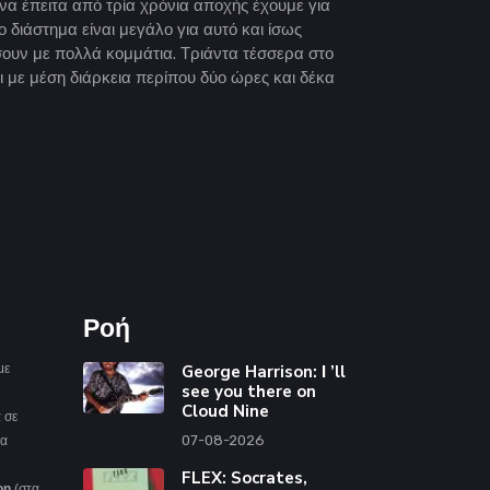
α έπειτα από τρία χρόνια αποχής έχουμε για
 διάστημα είναι μεγάλο για αυτό και ίσως
υν με πολλά κομμάτια. Τριάντα τέσσερα στο
ι με μέση διάρκεια περίπου δύο ώρες και δέκα
Ροή
με
George Harrison: Ι ’ll
see you there on
Cloud Nine
 σε
07-08-2026
ια
FLEX: Socrates,
on
(στα