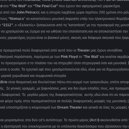
yd
στο
“
The
Wall
”
και
“
The
Final
Cut
”
που έχουν πιο αφηγηματικό χαρακτήρα.
κε από τον
John
Petrucci
, και η ιστορία λαμβάνει χώρα περίπου 200 χρόνια στο μέλ
στους
“N
omacs
” να καταστείλουν μουσική έκφραση υπέρ του ηλεκτρονικού θορύβο
ο
“2112”
, ο «Εκλεκτός» ξεσηκώνεται από τη "καταπίεση" με την προσφορά της μουσ
 να χρησιμεύσει ως όχημα για να ωθήσει την επανάσταση και να αποκαταστήσει την
ύς χαρακτήρες (οχτώ είναι οι βασικοί μόνο), σκηνές και διάφορα σκηνικά που ξαφ
αι πραγματικά πολύ διαφορετικό από αυτό που οι
Theater
μας έχουν συνηθίσει.
η θεατρική παράσταση, παρόμοια με των
Pink Floyd
το “
The Wall
” και κινείται ακριβώ
το προηγούμενο σ το πλαίσιο του να στηριχθεί τόσο στιχουργικά όσο και μουσικά. 
εται η ουσία. Τα ηχητικά εφέ που χρησιμοποιούνται εδώ, είναι για να δημιουργήσου
μερικά χορωδιακά και συμφωνικά στοιχεία.
Brie
είναι θεαματική και δουλεύτηκε πάνω στο κορμό των τραγουδιών, οπότε απο
ς. Σε γενικές γραμμές, με ξαφνιάσανε, μιας και δεν είμαι οπαδός τους, και πραγματ
 διαφορετικό. Το μεγάλο μέρος της διαφορετικότητας αυτής εδώ είναι ότι αν πάρετ
νει φόρο τιμής στην πραγματικότητα σε πολλές διαφορετικές μορφές της μουσικής (
ειδικά υποστηρίζεται η κληρονομιά των
Dream Theater
και γενικά σε όλες τις μορφές 
και μοιρασμένος στα δύο cd’s αντίστοιχα. Το πρώτο μέρος
(
Act
I
)
ακολουθείται από 
η εξιστόρησή του ολοκληρώνεται με το υπόλοιπα δεκατέσσερα που εξελίσσουν την 