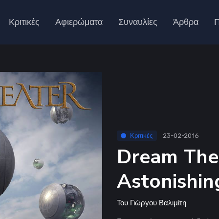
Κριτικές
Αφιερώματα
Συναυλίες
Άρθρα
Π
Κριτικές
23-02-2016
Dream Thea
Astonishin
Του
Γιώργου Βαλιμίτη