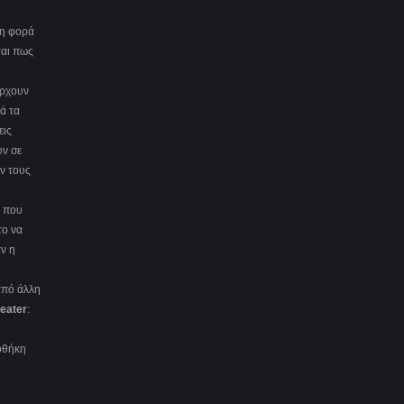
τη φορά
ται πως
άρχουν
ά τα
εις
υν σε
ην τους
ο που
το να
αν η
 από άλλη
eater
:
οθήκη