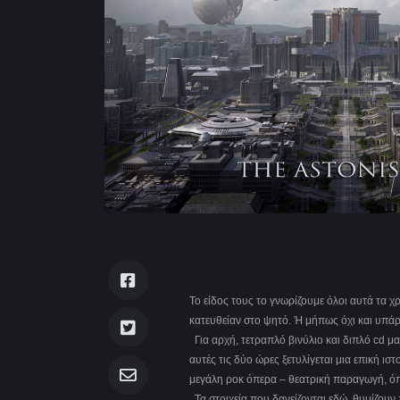
Το είδος τους το γνωρίζουμε όλοι αυτά τα χ
κατευθείαν στο ψητό. Ή μήπως όχι και υπάρ
Για αρχή, τετραπλό βινύλιο και διπλό cd μα
αυτές τις δύο ώρες ξετυλίγεται μια επική ι
μεγάλη ροκ όπερα – θεατρική παραγωγή, όπ
Τα στοιχεία που δανείζονται εδώ, θυμίζου