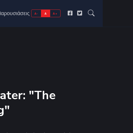
αρουσιάσεις
A-
A
A+
ter: "The
g"