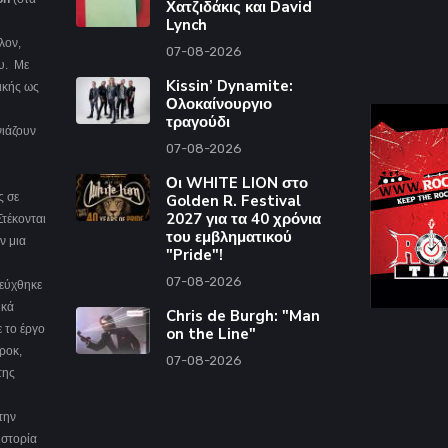
Χατζιδάκις και David
Lynch
λον,
07-08-2026
υ. Με
Kissin’ Dynamite:
ικής ως
Ολοκαίνουργιο
τραγούδι
νιάζουν
07-08-2026
Οι WHITE LION στο
ς σε
Golden R. Festival
2027 για τα 40 χρόνια
Στέκονται
του εμβληματικού
ν μια
"Pride"!
07-08-2026
φεύχθηκε
ικά
Chris de Burgh: "Man
ε το έργο
on the Line"
ροκ,
07-08-2026
της
την
ιστορία