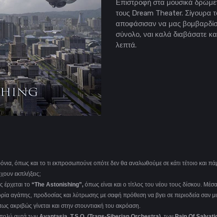
Επιστροφή στα μουσικά δρώμεν
τους Dream Theater. Σίγουρα το
αποφάσισαν να μας βομβαρδίσο
σύνολο, ναι καλά διαβάσατε κα
λεπτά.
ρόνια, όπως και το τι εκπροσωπούνε οπότε δεν θα αναλωθούμε σε κάτι τέτοιο και πά
χουν εκπλήξεις;
ς έρχεται το
“
The
Astonishing
”,
όπως είναι και ο τίτλος του νέου τους δίσκου. Μέσα
στορία αγάπης, προδοσίας και λύτρωσης με σαφή πρόθεση να βγει σε περιοδεία σαν μ
ως ακριβώς γίνεται και στην στουντιακή του ακρόαση.
ν πολύ αυτά των
Avantasia
,
T
.
S
.
O
. (
Trans
-
Siberian
Orchestra
)
, των
Pain
Of
Salvati