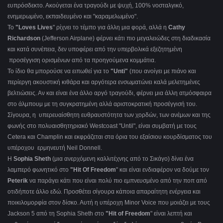
ευπρόσδεκτο. Ακούγεται ένα τραγούδι με ψυχή, 100% νοσταλγικό,
ενημερωμένο, εκπαιδευμένο και "καραμελωμένο".
Το
"Loves Lives
" ρίχνει το τέμπο για άλλη μια φορά, αλλά η
Cathy
Richardson
(Jefferson Airplane) φέρνει κάτι πιο μεγαλειώδες στη διαδικασία
και κατά συνέπεια, δεν υποφέρει από την υπερβολικά εξεζητημένη
προσέγγιση ορισμένων από τα προηγούμενα κομμάτια.
Το ίδιο θα μπορούσε να ειπωθεί για το
"Unti"
(που ανοίγει με πιάνο και
περίεργη ακουστική κιθάρα και αργότερα ενσωματώνει καλά μελετημένες
βελτιώσεις. Αν και είναι ένα άλλο αργό τραγούδι, φέρνει μια άλλη ατμόσφαιρα
στο άλμπουμ με τη συγκρατημένη αλλά αριστοκρατική προσέγγισή του.
Σίγουρα, η υπερευαίσθητη ευθραυστότητα των χορδών, των ανέμων και της
φωνής στο πολυαισθητηριακό Westcoast "Until", είναι συμβατή με τους
Cetera και Champlin και εκφράζεται στα όρια του εξαίσιου κουρδίσματος του
υπέροχου ερμηνευτή Neil Donnell.
Η
Sophia Sheth
(μια ανερχόμενη καλλιτέχνης από το Σικάγο) δίνει ένα
λαμπερό φωνητικό στο
"Hit Of Freedom
" και είναι ενδιαφέρον να δούμε τον
Peterik
να παράγει κάτι που είναι πολύ πιο εμπνευσμένο από την ποπ από
οτιδήποτε άλλο εδώ. Προσθέτει σίγουρα κάποια απαραίτητη ενέργεια και
ποικιλομορφία στον δίσκο. Αυτή η υπέροχη Minor Voice που μοιάζει με τους
Jackson 5 από τη Sophia Sheth στο
"Hit of Freedom
" είναι λεπτή και