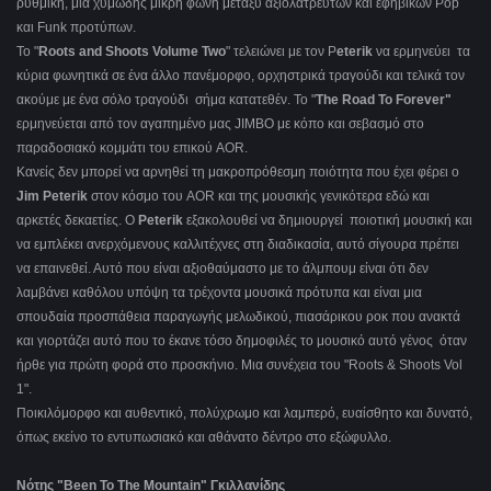
ρυθμική, μια χυμώδης μικρή φωνή μεταξύ αξιολάτρευτων και εφηβικών Pop
και Funk προτύπων.
Το "
Roots and Shoots Volume Two
" τελειώνει με τον P
eterik
να ερμηνεύει τα
κύρια φωνητικά σε ένα άλλο πανέμορφο, ορχηστρικά τραγούδι και τελικά τον
ακούμε με ένα σόλο τραγούδι σήμα κατατεθέν. Το "
The Road To Forever"
ερμηνεύεται από τον αγαπημένο μας JIMBO με κόπο και σεβασμό στο
παραδοσιακό κομμάτι του επικού AOR.
Κανείς δεν μπορεί να αρνηθεί τη μακροπρόθεσμη ποιότητα που έχει φέρει ο
Jim Peterik
στον κόσμο του AOR και της μουσικής γενικότερα εδώ και
αρκετές δεκαετίες. Ο
Peterik
εξακολουθεί να δημιουργεί ποιοτική μουσική και
να εμπλέκει ανερχόμενους καλλιτέχνες στη διαδικασία, αυτό σίγουρα πρέπει
να επαινεθεί. Αυτό που είναι αξιοθαύμαστο με το άλμπουμ είναι ότι δεν
λαμβάνει καθόλου υπόψη τα τρέχοντα μουσικά πρότυπα και είναι μια
σπουδαία προσπάθεια παραγωγής μελωδικού, πιασάρικου ροκ που ανακτά
και γιορτάζει αυτό που το έκανε τόσο δημοφιλές το μουσικό αυτό γένος όταν
ήρθε για πρώτη φορά στο προσκήνιο. Μια συνέχεια του "Roots & Shoots Vol
1".
Ποικιλόμορφο και αυθεντικό, πολύχρωμο και λαμπερό, ευαίσθητο και δυνατό,
όπως εκείνο το εντυπωσιακό και αθάνατο δέντρο στο εξώφυλλο.
Νότης "Been To The Mountain" Γκιλλανίδης