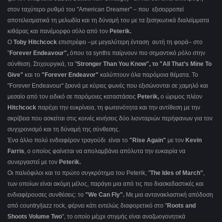
στον ταχύτερο ρυθμό του "American Dreamer" – που εξισορροπεί
αποτελεσματικά τη μελωδία και τη δύναμή του με τα ξεσηκωτικά διαλείμματα
κιθάρας και πανέμορφο σόλο από τον
Peterik.
Ο
Toby Hitchcock
επιστρέφει –με μεγαλύτερη ένταση αυτή τη φορά– στο
"
Forever Endeavour",
όπου τα synths παίρνουν πιο σημαντικό ρόλο στην
σύνθεση. Στιχουργικά, τα "
Stronger Than You Know", το "All That’s Mine To
Give"
και το
"Forever Endeavor"
καλύπτουν όλα παρόμοια θέματα. Το
"Forever Endeavour" ξεκινά με κύριες φωνές που εξισώνονται σε χαμηλό και
μεσαίο από τον ειδικό σε παρόμοιες καταστάσεις
Peterik,
ο ώριμος πλέον
Hitchcock
παρέχει την ευκρίνεια, τη φωτεινότητα και την αντίθεση με την
ακρίβεια που ασκείται στις κοινές κινήσεις δύο λιονταριών περήφανων για τον
συγχρονισμό και τη δύναμή της σύνθεσης.
Ένα άλλο πολύ ενδιαφέρον τραγούδι είναι το
"Rise Again"
με τον
Kevin
Farris
, ο οποίος φαίνεται να απολαμβάνει απόλυτα την ευκαιρία να
συνεργαστεί με τον
Peterik.
Οι παλιόφιλοι και το πρώτο συγκρότημα του Peterik, "
The Ides of March"
,
των οποίων είναι ακόμη μέλος, παράγει μια από τις πιο διασκεδαστικές και
ενδιαφέρουσες συνθέσεις: το
"We Can Fly".
Με μια αντανακλαστική απόδοση
από country/jazz rock, φέρνει κάτι εντελώς διαφορετικό στο "
Roots and
Shoots Volume Two
", το οποίο μέχρι στιγμής είναι αναζωογονητικά