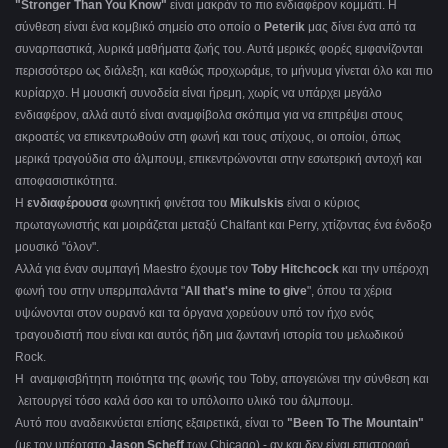
"Stronger Than You Know"
είναι μακράν το πιο ενδιαφέρον κομμάτι. Η
σύνθεση είναι ένα κομβικό σημείο στο οποίο ο
Peterik
μας δίνει ένα από τα
συναρπαστικά, λυρικά μαθήματα ζωής του. Αυτά μερικές φορές εμφανίζονται
περισσότερο ως διάλεξη, και καθώς προχωράμε, το μήνυμα γίνεται όλο και πιο
κυρίαρχο. Η μουσική συνοδεία είναι ήρεμη, χωρίς να υπάρχει μεγάλο
ενδιαφέρον, αλλά αυτό είναι αναμφίβολα σκόπιμα για να επιτρέψει στους
ακροατές να επικεντρωθούν στη φωνή και τους στίχους, οι οποίοι, όπως
μερικά τραγούδια στο άλμπουμ, επικεντρώνονται στην εσωτερική αντοχή και
αποφασιστικότητα.
Η
ενδιαφέρουσα
φωνητική φινέτσα του
Mikulskis
είναι ο κύριος
πρωταγωνιστής και μοιράζεται μεταξύ Chalfant και Perry, χτίζοντας ένα ένδοξο
μουσικό "όλον".
Αλλά για έναν συμπαγή Maestro έχουμε τον
Toby Hitchcock
και την υπέροχη
φωνή του στην υπερμπαλάντα "
All that's mine to give
", όπου τα χέρια
υψώνονται στον ουρανό και τα όργανα χορεύουν υπό τον ήχο ενός
τραγουδιστή που είναι και αυτός ήδη μια ζωντανή ιστορία του μελωδικού
Rock.
Η αναμφισβήτητη ποιότητα της φωνής του Toby, απογειώνει την σύνθεση και
λειτουργεί τόσο καλά όσο και το υπόλοιπο υλικό του άλμπουμ.
Αυτό που αναδεικνύεται επίσης εξαιρετικά, είναι το
"Been To The Mountain"
(με τον υπέρτατο
Jason Scheff
των Chicago) - αν και δεν είναι επιστροφή