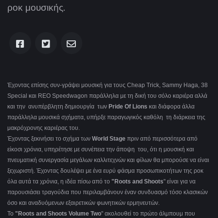
ροκ μουσικής.
Έχοντας επίσης συν-γράψει μουσική για τους Cheap Trick, Sammy Haga, 38
Special και REO Speedwagon παράλληλα με τη δική του σόλο καριέρα αλλά
και την ανυπέρβλητη δημιουργία των
Pride Of Lions
και διάφορα άλλα
παράλληλα μουσικά σχήματα, υπήρξε παραγωγικός καθόλη τη διάρκεια της
μακρόχρονης καριέρας του.
Έχοντας ξεκινήσει το σχήμα των
World Stage
πριν από περισσότερα από
είκοσι χρόνια, υπηρέτησε με συνέπεια την άποψη του, ότι η μουσική και
πνευματική συνεργασία μεγάλων καλλιτεχνών και φίλων θα μπορούσε να είναι
ξεχωριστή. Έχοντας δουλέψει με ένα ευρύ φάσμα προσωπικοτήτων της ροκ
όλα αυτά τα χρόνια, η ιδέα πίσω από το
"Roots and Shoots
" είναι για να
παρουσιάσει τραγούδια που περιλαμβάνουν έναν συνδυασμό τόσο κλασικών
όσο και αναδυόμενων εξαιρετικών φωνητικών ερμηνευτών.
Το
"Roots and Shoots Volume Two
" ακολουθεί το πρώτο άλμπουμ που