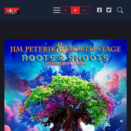
A-
A
A+