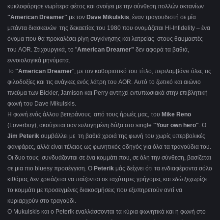
κυκλοφόρησε νωρίτερα φέτος και ανοίγει με την σύνθεση πολλών οκτανίων
"American Dreamer"
με τον
Dave Mikulskis
, έναν τραγουδιστή σε μία
μπάντα διασκευών της δεκαετίας του 1980 που ονομάζεται Hi-Infidelity – ένα
όνομα που θα προκαλέσει ρίγη συγκίνησης και λατρείας στους θαυμαστές
του AOR. Στιχουργικά, το "
American Dreamer"
δεν αφορά τα βαθιά,
εννοιολογικά μηνύματα.
Το
"American Dreamer
", με τον καθοριστικό του τίτλο, περιλαμβάνει όλες τις
φιλοδοξίες και τις ανάγκες ενός λάτρη του AOR. Αυτό το ζωτικό και αιώνιο
πνεύμα των Bickler, Jamison και Perry αντηχεί εντυπωσιακά στην επιβλητική
φωνή του Dave Mikulskis.
Η φωνή ενός άλλου βετεράνους από τους ήρωές μας, του
Mike Reno
(Loverboy), ακούγεται σαν ευλογημένη δόξα στο single
"Your own hero"
. Ο
Jim Peterik
συμβάλλει με τη βαθιά χροιά της φωνή του χωρίς υπερβολικές
φανφάρες, αλλά είναι τέλειος ως φωνητικός οδηγός για όλα τα τραγούδια του.
Οι δυο τους συνδυάζονται σε ένα κομμάτι που, σε όλη την σύνθεση, βασίζεται
σε μια πιο bluesy προσέγγιση. Ο
Peterik
μάς δείχνει ότι τα ενδιαφέροντα σόλο
κιθάρας δεν χρειάζεται να παίζονται σε ταχύτητες γρήγορες και εδώ ξεχωρίζει
το κομμάτι με προσεγμένες διακοσμήσεις που εξυπηρετούν αντί να
κυριαρχούν στο τραγούδι.
Ο Mukulskis και ο Peterik εναλλάσσονται τα κύρια φωνητικά και η φωνή στο