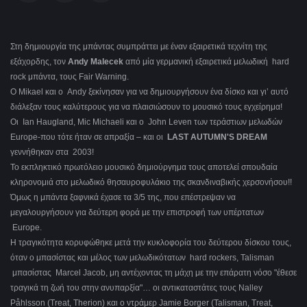
Στη δημιουργία της μπάντας συμπράττει με έναν εξαιρετικά τεχνίτη της
εξάχορδης, τον
Andy Malecek
από μία γερμανική εξαιρετικά μελωδική hard
rock μπάντα, τους Fair Warning.
Ο Mikael και ο Andy ξεκίνησαν για να δημιουργήσουν ένα δίσκο και γι’ αυτό
διάλεξαν τους καλύτερους για να πλαισιώσουν το μουσικό τους εγχείρημα!
Οι Ian Haugland, Mic Michaeli και ο John Leven των τεράστιων μελωδών
Europe-που τότε ήταν σε απραξία – και οι
LAST AUTUMN'S DREAM
γεννήθηκαν στα 2003!
Το εκπληκτικό πρωτόλειο μουσικό δημιούργημα τους αποτελεί σπουδαία
κληρονομιά στο μελωδικό θησαυροφυλάκιο της σκανδιναβικής χερσονήσου!!
Όμως η μπάντα ξαφνικά έχασε τα 3/5 της, που επέστρεψαν να
μεγαλουργήσουν για δεύτερη φορά με την επιστροφή των υπέρτατων
Europe.
Η τραγικότητα κορυφώθηκε μετά την κυκλοφορία του δεύτερου δίσκου τους,
όταν ο μπασίστας και μέλος των μελωδικότατων hard rockers, Talisman
μπασίστας Marcel Jacob, μη αντέχοντας τη μάχη με την επάρατη νόσο "έθεσε
τραγικά τη ζωή του στην ανυπαρξία"… οι αντικαταστάτες τους Nalley
Påhlsson (Treat, Therion) και ο ντράμερ Jamie Borger (Talisman, Treat,