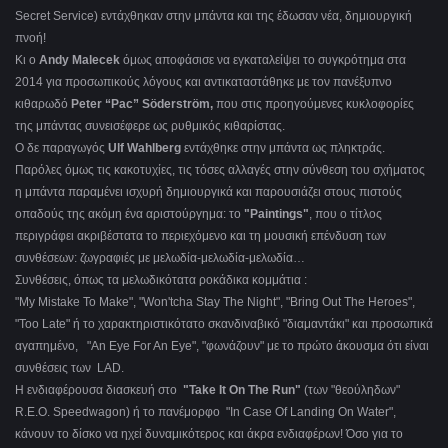
Secret Service) εντάχθηκαν στην μπάντα και της έδωσαν νέα, δημιουργική
πνοή!
Κι ο
Andy Malecek
όμως αποφάσισε να εγκαταλείψει το συγκρότημα στα
2014 για προσωπικούς λόγους και αντικαταστάθηκε με τον πανέξυπνο
κιθαρωδό
Peter “Pac” Söderström,
που στις προηγούμενες κυκλοφορίες
της μπάντας συνεισέφερε ως ρυθμικός κιθαρίστας.
Ο δε παραγωγός
Ulf Wahlberg
εντάχθηκε στην μπάντα ως πληκτράς.
Παρόλες όμως τις κακοτυχίες, τις τόσες αλλαγές στην σύνθεση του σχήματος
η μπάντα παραμένει ισχυρή δημιουργικά και παρουσιάζει στους πιστούς
οπαδούς της ακόμη ένα αριστούργημα: το
"Paintings"
, που ο τίτλος
περιγράφει ακριβέστατα το περιεχόμενο και τη μουσική επένδυση των
συνθέσεων: ζωγραφιές με μελωδία-μελωδία-μελωδία…
Συνθέσεις, όπως τα μελωδικότατα ροκάδικα κομμάτια :
"My Mistake To Make", "Won'tcha Stay The Night", "Bring Out The Heroes",
"Too Late" ή το χαρακτηριστικότατο σκανδιναβικό "διαμαντάκι" και προσωπικά
αγαπημένο, "An Eye For An Eye", "φωνάζουν" με το πρώτο άκουσμα ότι είναι
συνθέσεις των LAD.
Η ενδιαφέρουσα διασκευή στο
"Take It On The Run"
(των "θεούληδων"
R.E.O. Speedwagon) ή το πανέμορφο "In Case Of Landing On Water",
κάνουν το δίσκο να ηχεί δυναμικότερος και άκρα ενδιαφέρων! Όσο για το