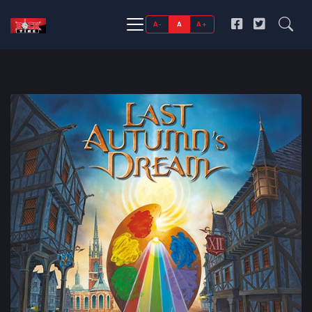
A-
A
A+