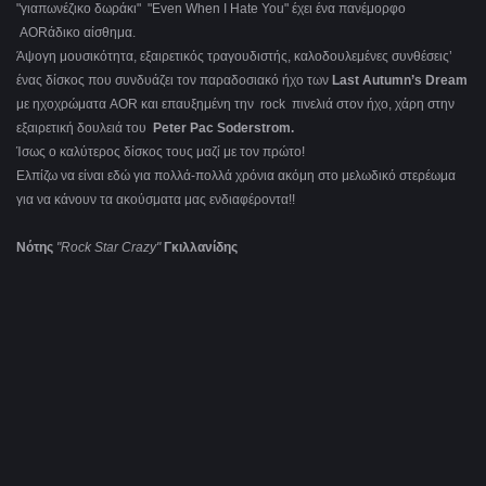
"γιαπωνέζικο δωράκι" "Even When I Hate You" έχει ένα πανέμορφο
AORάδικο αίσθημα.
Άψογη μουσικότητα, εξαιρετικός τραγουδιστής, καλοδουλεμένες συνθέσεις’
ένας δίσκος που συνδυάζει τον παραδοσιακό ήχο των
Last Autumn’s Dream
με ηχοχρώματα AOR και επαυξημένη την rock πινελιά στον ήχο, χάρη στην
εξαιρετική δουλειά του
Peter Pac Soderstrom.
Ίσως ο καλύτερος δίσκος τους μαζί με τον πρώτο!
Ελπίζω να είναι εδώ για πολλά-πολλά χρόνια ακόμη στο μελωδικό στερέωμα
για να κάνουν τα ακούσματα μας ενδιαφέροντα!!
Νότης
"Rock Star Crazy"
Γκιλλανίδης