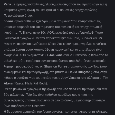
Vana
με ήρεμες, νοσταλγικές, γλυκές μελωδίες όπου τον πρώτο λόγο έχει η
θαυμάσια-ζεστή φωνή του και φυσικά οι αρμονικές ενορχηστρώσεις .
Το μεγαλύτερο όπλο:
ο
Vana
εξακολουθεί να έχει "κρυμμένα στο μανίκι" του ισχυρά όπλα’ τις
μουσικές επιρροές του και τη μεγάλη του συνθετική και ενορχηστρωτική
ικανότητα. Το ΙΙΙ είναι αγνό 80ς AOR, μελωδικό rock με "επικάλυψη" από
Westcoast ηχόχρωμα. Με την παρακαταθήκη των Toto, Survivor και Mr.
Mister να ακούγεται ολούθε στο δίσκο. Στις καλοδημιουργημένες συνθέσεις,
υπάρχει άριστη μουσικότητα, άψογη παραγωγή και το αποτέλεσμα είναι
ακόμη ένα AOR "διαμαντάκι". Ο
Joe Vana
είναι ο ιθύνων νους πίσω από το
μελωδικό τούτο εγχείρημα συνεπικουρούμενος από δεξιοτέχνες με ιστορία
λαμπρή, μουσικούς όπως οι:
Shannon Forrest
τυμπανιστής των Toto (που
αναλαμβάνει και την παραγωγή), στο μπάσο ο
David Hungate
(Toto), στην
κιθάρα ο αντάξιος γιος του πατέρα του, ο Joey Vana και στα πλήκτρα ο
Tim
Akers
(Rascal Flatts/Kid Rock).
Με το μοναδικό ηχόχρωμα της φωνής του
Joe Vana
και την παρουσία των
δύο μελών των Toto δεν είναι καθόλου παράξενο που ο ήχος της
συγκεκριμένης μπάντας πλανιέται σε όλο το δίσκο, με χαρακτηριστικότερο
ίσως παράδειγμα το Unknown.
Η δε μουσική ανάπτυξη του Alone μαγεύει: περίτεχνα πλέκονται τα πλήκτρα