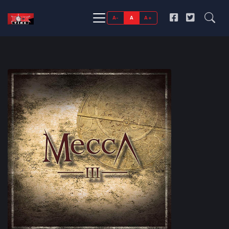
A-
A
A+