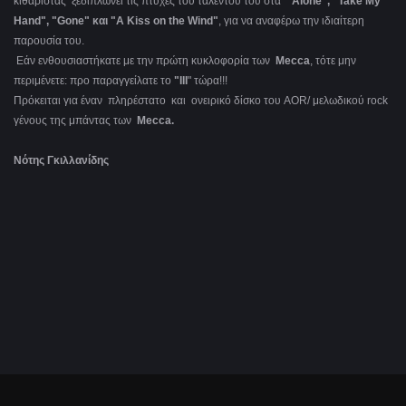
κιθαρίστας ξεδιπλώνει τις πτυχές του ταλέντου του στα
"Alone", "Take My
Hand", "Gone" και "A Kiss on the Wind"
, για να αναφέρω την ιδιαίτερη
παρουσία του.
Εάν ενθουσιαστήκατε με την πρώτη κυκλοφορία των
Mecca
, τότε μην
περιμένετε: προ παραγγείλατε το
"ΙΙΙ
" τώρα!!!
Πρόκειται για έναν πληρέστατο και ονειρικό δίσκο του AOR/ μελωδικού rock
γένους της μπάντας των
Mecca.
Νότης Γκιλλανίδης