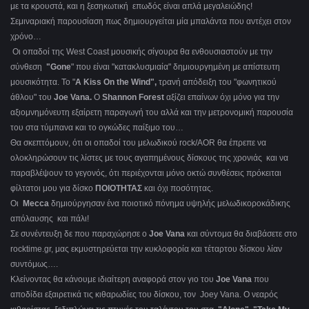
με τα κρουστά, και η ξεσηκωτική επωδός είναι απλά μεγαλειώδης!
Σεμιναριακή παρουσίαση πως δημιουργείται μία μπαλάντα που αντέχει στον
χρόνο…
Οι οπαδοί της West Coast μουσικής σίγουρα θα ενθουσιαστούν με την
σύνθεση
"Gone
" που είναι "κατακλυσμιαία" δημιουργημένη με απίστευτη
μουσικότητα. Το "
A Kiss On the Wind",
τρανή απόδειξη του "φωνητικού
άθλου" του
Joe Vana.
Ο
Shannon Forest
αξίζει επαίνων όχι μόνο για την
αξιομνημόνευτη εξαίρετη παραγωγή του αλλά και την μετρονομική παρουσία
του στα τύμπανα και το ογκώδες παίξιμο του…
Θα σκεπτόμουν, ότι οι οπαδοί του μελωδικού rock/AOR θα έπρεπε να
ολοκληρώσουν τις λίστες με τους αγαπημένους δίσκους της χρονιάς και να
παραβλέψουν το γεγονός, ότι περιέχονται μόνο οκτώ συνθέσεις
πρόκειται
φίλτατοι μου για δίσκο
ΠΟΙΟΤΗΤΑΣ
και όχι ποσότητας.
Οι
Mecca
δημιούργησαν ένα ποιοτικό πόνημα υψηλής μελωδικοροκάδικης
απόλαυσης και πάλι!
Σε συνέντευξη δε που παραχώρησε ο
Joe Vana
και σύντομα θα διαβάσετε στο
rocktime.gr, μας εκμυστηρεύεται την κυκλοφορία και τέταρτου δίσκου λίαν
συντόμως….
Κλείνοντας θα κάνουμε ιδιαίτερη αναφορά στον γιο του
Joe Vana
που
αποδίδει εξαιρετικά τις κιθαρωδίες του δίσκου, τον Joey Vana. Ο νεαρός