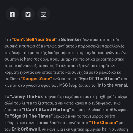
Στο
"Don't Sell Your Soul
" ο
Schenker
δεν πρωτοτυπεί ούτε
φυσικά εντυπωσιάζει απλώς αντ' αυτού παρουσιάζει παραλλαγές
της δικής του μουσικής διαδρομής και ιστορίας, δημιουργώντας ένα
συμπαγές hard rock άλμπουμ με αρκετά ποιοτικά χαρακτηριστικά
που το κάνουν αξιοπρεπές. Το άλμπουμ ξεκινά με το ομότιτλο
κομμάτι έχοντας ένα επικό τέμπο και συνεχίζει με το μελωδικό και
απίθανο
"Danger Zone"
ενώ έπεται το
"Eye Of The Storm"
που
κινείται στο γνωστό ύφος των MSG (θυμίζοντας το “Into the Arena).
To
"Janey The Fox
" αιφνιδιάζει ευχάριστα με το "μοχθηρό" παίξιμο
αλλά του λείπει το ξέσπασμα για να το κάνει πιο ενδιαφέρον ενώ
έπεται το
"I Can’t Stand Waiting"
σε πιο μελωδικό και '80s ύφος.
To
"Sign Of The Times"
ξεχωρίζει για το πανέμορφο outro
κιθαριστικό σόλο και ακολουθεί το αργόσυρτο
"The Chosen"
με
τον
Erik Grönwall,
να κάνει μία εκπληκτική ερμηνεία kai η σύνθεση