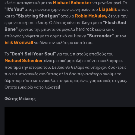
κλείνει καταιγιστικά με τον
Michael Schenker
να μεγαλουργεί. Το
"It's You"
απογειώνεται χάριν των φωνητικών του
Liapakis
όπως
και το
"Sixstring Shotgun"
όπου ο
Robin McAuley,
δείχνει την
ερμηνευτική του κλάση. Ο δίσκος κάνει επίλογο με το
"Flesh And
Bone"
έχοντας την μπάντα σε μεγάλα hard rock κέφια και ο
επίλογος γράφεται με το ορμητικό και heavy
"Surrender"
με τον
Erik Grönwall
να δίνει τον καλύτερο εαυτό του.
Το
"Don't Sell Your Soul"
για τους πιστούς οπαδούς του
Michael Schenker
είναι μία ακόμη καλή στούντιο κυκλοφορία,
που τιμά την ιστορία του. Βέβαια θα θέλαμε να υπήρχαν δυο-τρεις
πιο εντυπωσιακές συνθέσεις αλλά όσο περισσότερο ακούμε το
άλμπουμ τόσο και ανακαλύπτουμε ορισμένες γοητευτικές στιγμές.
Οπότε ευκαιρία να το λιώσετε!
Φώτης Μελέτης