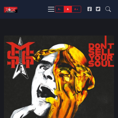
A-
A
A+