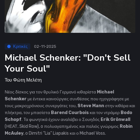
Κριτικές
02-11-2025
Michael Schenker: "Don't Sell
Your Soul"
Του
Φώτη Μελέτη
Νέος δίσκος για τον θρυλικό Γερμανό κιθαρίστα
Michael
Schenker
με έντεκα καινούργιες συνθέσεις που
ηχογράφησε με
τους μακροχρόνιους συνεργάτες του,
Steve Mann
στην κιθάρα και
πλήκτρα, τον μπασίστα
Barend Courbois
και τον ντράμερ
Bodo
Schopf
.
Τα φωνητικά έχουν αναλάβει ο Σουηδός
Erik Grönwall
(ΗΕΑΤ, Skid Row), o πολυαγαπημένος και παλιός γνώριμος
Robin
McAuley
, o Dimitri "Lia" Liapakis και ο Michael Voss.