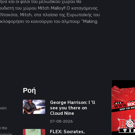
ήνα και οι φίλοι του μελωδικού χώρου θα
υδιστή του χώρου Mitch Malloy!! Ο καταγόμενος
 Ντακότα, Mitch, στα πλαίσια της Ευρωπαϊκής του
κυκλοφορήσει το καινούργιο του άλμπουμ "Making
Ροή
George Harrison: Ι ’ll
see you there on
κάτι
Cloud Nine
07-08-2026
n the
FLEX: Socrates,
ασύστολα