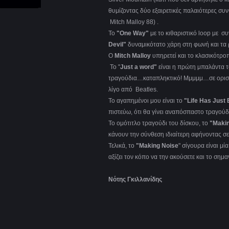
θυμίζοντας δύο εξαιρετικές παλαιότερες συνθ
Mitch Malloy 88) .
Το
"One Way"
με το κιθαριστικό loop με συ
Devil"
δυναμικότατο χάρη στη φωνή και τα 
Ο
Mitch Malloy
υπηρετεί και το κλασικότρο
Το "
Just a word"
είναι η πρώτη μπαλάντα τ
τραγούδια…καταπληκτικό! Μμμμμ…σε ορισμέ
λίγο από Beatles.
Το αγαπημένοι μου είναι το
"Life Has Just
πιστεύω, ότι θα γίνει αναπόσπαστο τραγούδ
Το ομότιτλο τραγούδι του δίσκου, το
"Maki
κάνουν την σύνθεση ιδιαίτερη αφήνοντας σε
Τελικά, το
"Making Noise
" σίγουρα είναι μ
αξίζει τον κόπο να την ακούσετε και το σημα
Νότης Γκιλλανίδης