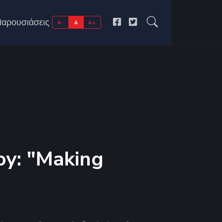
αρουσιάσεις
A-
A
A+
oy: "Making