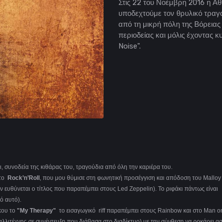
Στις 22 του Νοέμβρη 2016 η Αθ
υποδεχτούμε τον θρυλικό τραγο
από τη μικρή πόλη της Βόρειας
περιοδείας και μόλις έχοντας 
Noise".
, συνοδεία της κιθάρας του, τραγούδια από όλη την καριέρα του.
το
Rock’n’Roll
, που μου θύμισε στη φωνητική προσέγγιση και απόδοση του Malloy 
ν ευθύνεται ο τίτλος που παραπέμπει στους Led Zeppelin). Το ριφάκι πάντως είναι
ό αυτό).
κου το
"My Therapy"
το εισαγωγικό riff παραπέμπει στους Rainbow και στο Man o
καλλιτέχνης σε συνέντευξη που διάβασα στο διαδίκτυο) με την σύνθεση να ροκάρει 