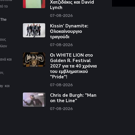
Χατζιδάκις και David
πό το
Lynch
07-08-2026
 The
Kissin’ Dynamite:
Ολοκαίνουργιο
τραγούδι
δους
07-08-2026
λλον
Οι WHITE LION στο
ανά και
Golden R. Festival
2027 για τα 40 χρόνια
του εμβληματικού
υν,
"Pride"!
07-08-2026
o
y και
Chris de Burgh: "Man
on the Line"
07-08-2026