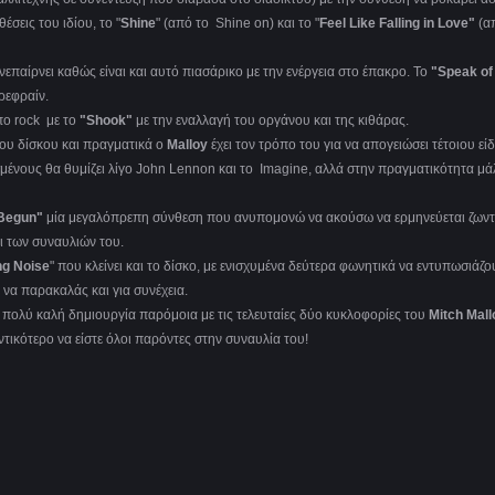
έσεις του ιδίου, το "
Shine
" (από το Shine on) και το "
Feel Like Falling in Love"
(α
νεπαίρνει καθώς είναι και αυτό πιασάρικο με την ενέργεια στο έπακρο. Το
"Speak of
ρεφραίν.
πο rock με το
"Shook"
με την εναλλαγή του οργάνου και της κιθάρας.
ου δίσκου και πραγματικά ο
Malloy
έχει τον τρόπο του για να απογειώσει τέτοιου εί
νους θα θυμίζει λίγο John Lennon και το Imagine, αλλά στην πραγματικότητα μά
 Begun"
μία μεγαλόπρεπη σύνθεση που ανυπομονώ να ακούσω να ερμηνεύεται ζωντ
ι των συναυλιών του.
ng Noise
" που κλείνει και το δίσκο, με ενισχυμένα δεύτερα φωνητικά να εντυπωσιάζο
 να παρακαλάς και για συνέχεια.
ία πολύ καλή δημιουργία παρόμοια με τις τελευταίες δύο κυκλοφορίες του
Mitch Mall
ντικότερο να είστε όλοι παρόντες στην συναυλία του!