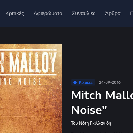
Κριτικές
Αφιερώματα
Συναυλίες
Άρθρα
Π
Κριτικές
24-09-2016
Mitch Mall
Noise"
Του
Νότη Γκιλλανίδη