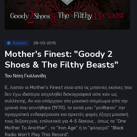
Κριτικές
28-03-2015
Mother's Finest: "Goody 2
Shoes & The Filthy Beasts"
Του
Νότη Γκιλλανίδη
Ε, λοιπόν οι Mother's Finest είναι από τις μπάντες εκείνες που
δεν έχω ιδιαίτερα ασχοληθεί δισκογραφικά ούτε καν ως
συλλέκτης. Αν και υπάρχουν στο μουσικό στερέωμα από την
χρονιά που γεννήθηκα (1970), τα αυτιά μου "γεύθηκαν" την
πραγματικά ενδιαφέρουσα και αρκετές φορές έξοχη μουσική
τους δεξιοτεχνία, επιλεκτικά για 4-5 δίσκους , όπως τα "One
Mother To Another" , το "Iron Age" ή το "φλογερό" "Black
Radio Won't Play This Record".