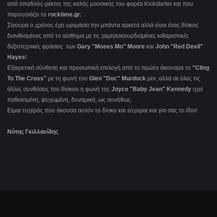
από οπαδούς-ρέκτες της καλής μουσικής του φορέα Kickstarter και που
παρουσιάζει το
rocktime.gr.
Σίγουρα ο χρόνος έχει ωριμάσει την μπάντα αρκετά αλλά είναι ένας δίσκος
διανθισμένος από το αίσθημα με τις χαμηλοκουρδισμένες κιθαριστικές
δεξιοτεχνικές φράσεις των
Gary "Moses Mo" Moore
και
John "Red Devil"
Hayes
!
Εξαιρετική σύνθεση και προσωπική επιλογή από το πρώτο άκουσμα το
"Cling
To The Cross"
με τη φωνή του
Glen "Doc" Murdock
μεν, αλλά σε όλες τις
άλλες συνθέσεις του δίσκου η φωνή της
Joyce "Baby Jean" Kennedy
ηχεί
παθιασμένη, ψυχωμένη, δυναμική, ως συνήθως.
Είμαι τυχερός που άκουσα αυτόν το δίσκο και εύχομαι και για σας το ίδιο!
Νότης Γκιλλανίδης