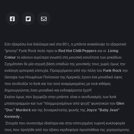
Εάν εξαιρέσω ένα διάλλειμα εκεί στα 80’ς, η μπάντα ανακάλυψε το εξαιρετικό
"groovy" Funk Rock πολύ πριν οι
Red Hot Chilli Peppers
και οι
Living
Colour
το κάνουν ευρύτερα γνωστό στη μουσική κοινότητα των ροκάδων.
Σχημάτισαν δε μία ισχυρή βάση οπαδών της μουσικής τους χωρίς όμως την
ανάλογη εμπορική επιτυχία. Προερχόμενοι από την πόλη του
Funk Rock
την
Georgia των Ηνωμένων Πολιτειών της Αμερικής έχουν ένα μοναδικό ύφος
που συνδυάζει το funk και την soul αναμεμειγμένες με rock κιθάρες
δημιουργώντας έναν μοναδικό και ενδιαφέροντα ήχο!!!
Εκείνο όμως που ξεχωρίζει στην μπάντα είναι ο συνδυασμός των funk
μπασογραμμών και των "πλημμυρισμένων από ψυχή" φωνητικών του
Glen
"Doc" Murdock
και της δυναμικότατης φωνής της
Joyce "Baby Jean"
Kennedy .
Στοιχεία που συναντάμε ιδιαίτερα και στην επιτυχημένη τωρινή κυκλοφορία
τους που προήλθε από την εξίσου κερδοφόρα προσπάθεια της χορηγούμενης