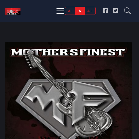
A-
A
A+