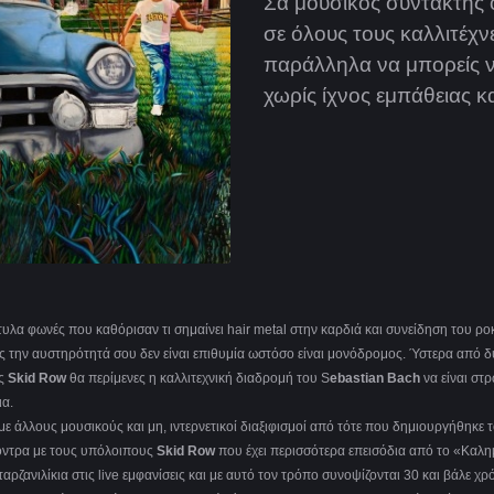
Σα μουσικός συντάκτης ο
σε όλους τους καλλιτέχν
παράλληλα να μπορείς 
χωρίς ίχνος εμπάθειας 
τυλα φωνές που καθόρισαν τι σημαίνει hair metal στην καρδιά και συνείδηση του ρ
σεις την αυστηρότητά σου δεν είναι επιθυμία ωστόσο είναι μονόδρομος. Ύστερα από 
ς
Skid Row
θα περίμενες η καλλιτεχνική διαδρομή του S
ebastian Bach
να είναι στ
ια.
 με άλλους μουσικούς και μη, ιντερνετικοί διαξιφισμοί από τότε που δημιουργήθηκε 
κόντρα με τους υπόλοιπους
Skid Row
που έχει περισσότερα επεισόδια από το «Καλ
ρζανιλίκια στις live εμφανίσεις και με αυτό τον τρόπο συνοψίζονται 30 και βάλε χρό