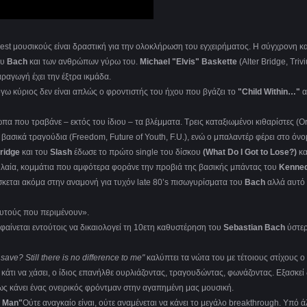
est μουσικούς είναι δραστική για την ολοκλήρωση του εγχειρήματος. Η σύγχρονη κα
ου
Bach
και των ανθρώπων γύρω του.
Michael "Elvis" Baskette
(Alter Bridge, Triv
ραγωγή έχει την έξτρα ικμάδα.
όγω κύριος δεν είναι απλώς ο φροντιστής του ήχου που βγάζει το
"Child Within…"
α
πα που τραβάνε – εκτός του ίδιου – τα βλέμματα. Τρεις καταξιωμένοι κιθαρίστες (Or
βασικά τραγούδια (Freedom, Future of Youth, F.U.), ενώ ο μπαλαντέρ φέρει στο όν
Bridge
και του
Slash
έδωσε το πρώτο single του δίσκου
(What Do I Got to Lose?)
κα
υλαία, κομμάτια που αμφότερα φοράνε την προβιά της βασικής μπάντας του
Kenne
σκεται ακόμα στην αναμονή για τυχόν late 80’s πισωγυρίσματα του
Bach
αλλά αυτό 
αυτούς που περιμένουν».
αίνεται εντούτοις να δικαιολογεί τη 10ετη καθυστέρηση του
Sebastian Bach
ύστε
save? Still there is no difference to me"
καλύπτει τα νώτα του με τέτοιους στίχους ο
ι κάτι να χάσει, ο ίδιος επανήλθε ουρλιάζοντας, τραγουδώντας, φωνάζοντας. Εξασκε
ως κάνει ένας ονειρικός φρόντμαν στην αγαπημένη μας μουσική.
e Man"
Ούτε αναγκαίο είναι, ούτε αναμένεται να κάνει το μεγάλο breakthrough. Υπό ά