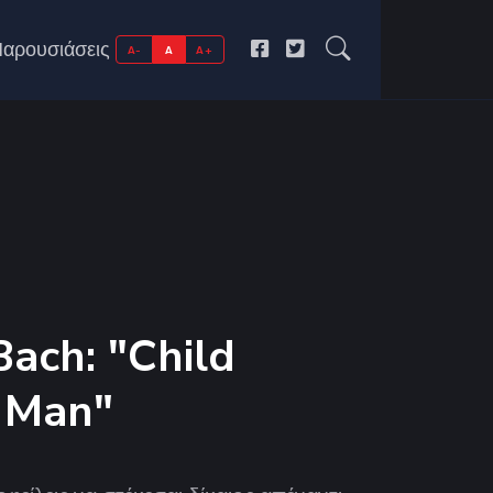
αρουσιάσεις
A-
A
A+
Bach: "Child
 Man"