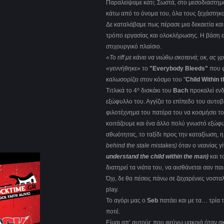
Παραλείψαμε κάτι; Σωστά, στο μεσοδιάστημ
κάτω από το όνομα του, όλα τους ξεχάστηκ
Δε καταλάβαμε πως πέρασε μια δεκαετία κα
τρόπο εργασίας και ολοκλήρωσης. Η βάση είνα
στιχουργικό πλαίσιο.
«Το riff με κάνει να νιώθω σκοτεινά; οκ, ας 
«γεννήθηκε» το
"Everybody Bleeds"
που φ
καλωσορίζει στον κόσμο του "
Child Within 
ο
Τιτλικά το 4
δισκάκι του
Bach
προκαλεί ενδ
εξώφυλλο του. Αγγίζει το επίπεδο του αυτο
φιλοτέχνημα του πατέρα του να κοσμήσει τ
κοιτάζουμε και ένα άλλο πολύ γνωστό εξώφ
αθωότητας, το ταξίδι προς την καταξίωση, η
behind the stale mistakes)
όταν ο νεανίας γί
understand the child within the man)
και τ
διατηρεί τα νιάτα του, να αισθάνεται σαν παι
Όχι, δε θα πέσεις πάνω σε ζαχαρένιες νοστα
play.
Το αγόρι μας ο
Seb
πατάει και με τα… τρία
ποτέ.
Είμαι απ’ αυτούς που φεύγω μακριά όταν 