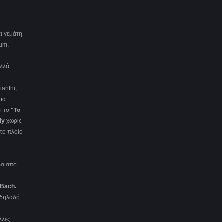
ι γεμάτη
ium,
λλά
ianthi,
ομα
ι το
"To
dy
χωρίς
το πλοίο
ρα από
Bach.
ί δηλαδή
λλες