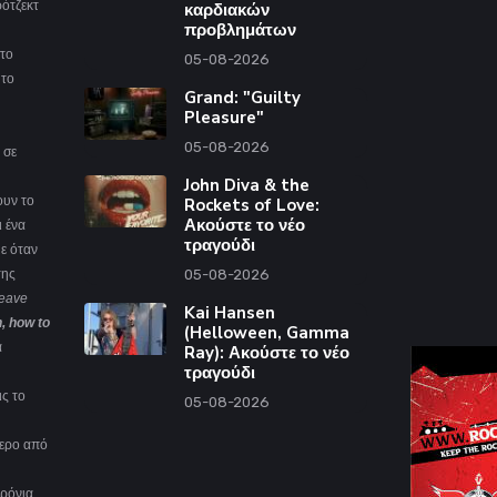
ρότζεκτ
καρδιακών
προβλημάτων
στο
05-08-2026
 το
Grand: "Guilty
Pleasure"
05-08-2026
 σε
John Diva & the
ουν το
Rockets of Love:
Ακούστε το νέο
ι ένα
τραγούδι
ε όταν
της
05-08-2026
leave
Kai Hansen
n, how to
(Helloween, Gamma
α
Ray): Ακούστε το νέο
τραγούδι
ις το
05-08-2026
τερο από
χρόνια