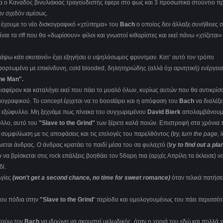
α ο Καναδός βινυλιάκιας τραγουδιστής έφερε στο φως και 3 προσωπικά στούντιο π
αν σχεδόν αμέσως.
ι έχουμε το νέο δισκογραφικό «χτύπημα» του
Bach
ο οποίος δεν άλλαξε συνήθειες 
ι τα riff που θα «δωρίσουν» φίλοι και γνωστοί κιθαρίστες και εκεί πάνω «χτίζεται»
γράψω κάτι σκοτεινό»
έχει εξηγήσει ο υψηλόσωμος φροντμαν. Κατ’ αυτό τον τρόπο
ορτωμένο με επικίνδυνη, cold blooded, δηλητηριώδης (αλλά όχι αρνητική) ενέργεια
the Man".
ιαφέρον και καταλήγει εκεί που πάει το μυαλό όλων, κυρίως αυτών που θα αντικρίσ
βιογραφικού. Το concept έρχεται να το boostάρει και η απόφαση του
Bach
να διαλέξε
ο εξώφυλλο. Μη ξεχνάμε πως πίνακα του συγχωρεμένου
David Bierk
απολαμβάνουμ
υλλο, αυτό του
"Slave to the Grind"
των ξέρετε καλά ποιών. Επιστροφή στα χρόνια 
 συμφιλίωση με τις αποφάσεις και τις επιλογές του παρελθόντος (t
ry, turn the page, 
νεται άνδρας. Ο άνδρας κρατάει το παιδί μέσα του σα φυλαχτό (t
ry to find out a pla
ο να βρίσκεται στις rock επάλξεις βοηθάει τον 56αρη πια (αρχές Απρίλη τα έκλεισε) ν
δί.
λγίες
(won't get a second chance, no time for sweet romance)
όταν τελικά πατήσε
 του πόδια στην
"Slave to the Grind
" περίοδο και ομολογουμένως του πάει περισσό
ακούω τον
Bach
να ιδρώνει να ακουστεί μελωδικός, όταν η χροιά του εδώ και πολλά 