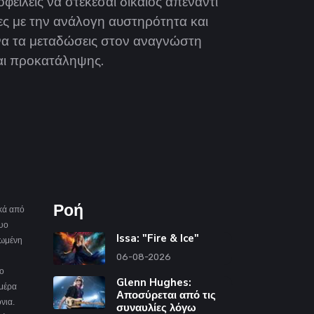
φείλεις να στέκεσαι δίκαιος απέναντι
ες με την ανάλογη αυστηρότητα και
να τα μεταδώσεις στον αναγνώστη
και προκατάληψης.
Ροή
οκά από
δυο
Issa: "Fire & Ice"
ρωμένη
06-08-2026
το
Glenn Hughes:
ημέρα
Αποσύρεται από τις
νια.
συναυλίες λόγω