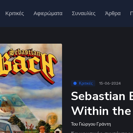
Κριτικές
Αφιερώματα
Συναυλίες
Άρθρα
Π
Κριτικές
15-06-2024
Sebastian 
Within the
Του
Γιώργου Γράντη