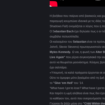
Η βοήθεια που παίρνει από βασικούς και gu
παραγωγή κουμπώνει ιδανικά με τις ιδέες τ
Shadows Fall) ονομάζεται ο λόγος που η πα
Ο S
ebastian Bach
έχει δηλώσει πως ο εν λ
συμβάλει πολυεπίπεδα.
Οι καλεσμένοι του
Sebastian
είναι τα πρόσω
John5, Stevie Stevens) πρωταγωνιστούν σε 
Myles Kennedy.
Ω ναι, η φωνή των
Alter 
Live Again"
που ρίχνει συγκινησιακά την α
αυτό να θεωρείται μειονέκτημα. Κόσμος βρί
έχει σαλπάρει.
«Υπομονή, τα καλά πράγματα έρχονται σε 
Ούτε το όμορφο μότο βγαλμένο από τη ζωή φ
το
"Give ‘em Hell
" του ‘14.
"What have I got to lose? What have I got to 
Και παρότι η ωμή αλήθεια είναι πως δεν έχε
το καθήκον του, αυτό που ονειρευόμαστε π
Γλώσσα δε βάζει μέσα στο
"Child Within th