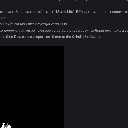
τερα να καλείσαι να ερμηνεύσεις το
"18 and Life
". Εξέχων επιχείρημα στα προαναφ
ream"
.
σω "skip" και ένα λεπτό αργότερα κοπανιέμαι.
κό ποσοστό είναι on point και σου μεταδίδει μια ενδεχόμενη επιθυμία πως παλεύει ν
υ οι
Skid Row
όταν ο ντόρος του "
Slave to the Grind"
εξασθένησε.