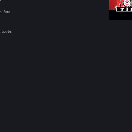
ερθέντα
α γράψει