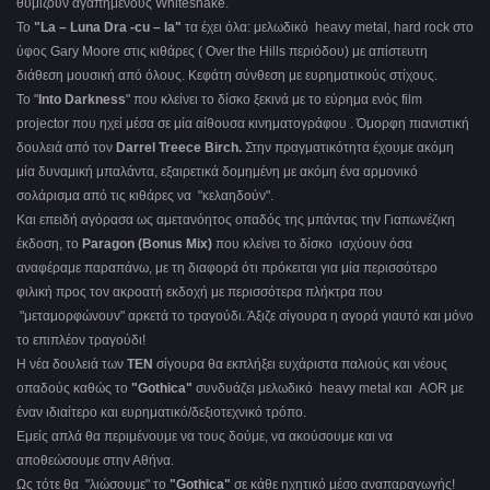
θυμίζουν αγαπημένους Whitesnake.
Το
"La – Luna Dra -cu – la"
τα έχει όλα: μελωδικό heavy metal, hard rock στο
ύφος Gary Moore στις κιθάρες ( Over the Hills περιόδου) με απίστευτη
διάθεση μουσική από όλους. Κεφάτη σύνθεση με ευρηματικούς στίχους.
Το "
Into Darkness
" που κλείνει το δίσκο ξεκινά με το εύρημα ενός film
projector που ηχεί μέσα σε μία αίθουσα κινηματογράφου . Όμορφη πιανιστική
δουλειά από τον
Darrel Treece Birch.
Στην πραγματικότητα έχουμε ακόμη
μία δυναμική μπαλάντα, εξαιρετικά δομημένη με ακόμη ένα αρμονικό
σολάρισμα από τις κιθάρες να "κελαηδούν".
Και επειδή αγόρασα ως αμετανόητος οπαδός της μπάντας την Γιαπωνέζικη
έκδοση, το
Paragon (Bonus Mix)
που κλείνει το δίσκο ισχύουν όσα
αναφέραμε παραπάνω, με τη διαφορά ότι πρόκειται για μία περισσότερο
φιλική προς τον ακροατή εκδοχή με περισσότερα πλήκτρα που
"μεταμορφώνουν" αρκετά το τραγούδι. Άξιζε σίγουρα η αγορά γιαυτό και μόνο
το επιπλέον τραγούδι!
Η νέα δουλειά των
TEN
σίγουρα θα εκπλήξει ευχάριστα παλιούς και νέους
οπαδούς καθώς το
"Gothica"
συνδυάζει μελωδικό heavy metal και AOR με
έναν ιδιαίτερο και ευρηματικό/δεξιοτεχνικό τρόπο.
Εμείς απλά θα περιμένουμε να τους δούμε, να ακούσουμε και να
αποθεώσουμε στην Αθήνα.
Ως τότε θα "λιώσουμε" το
"Gothica"
σε κάθε ηχητικό μέσο αναπαραγωγής!