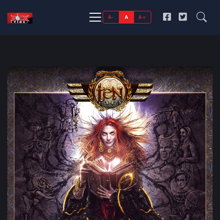
A-
A
A+