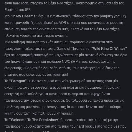
ευθύ hard rock. Ιστορικό το θέμα των στίχων, αναφερόμενο στη βασιλεία του
ου
Ερρίκου του 8
.
Στο
"In My Dreams"
έχουμε εντυπωσιακή "είσοδο" από την ρυθμική γραμμή
και το τραγούδι "χρωματίζεται" με AOR στοιχεία που συναντάμε σε μουσική
επένδυση ταινιών της δεκαετίας των 80’ς. Κλασικό και το θέμα των στίχων
πλεγμένο γύρω από μία ιστορία αγάπης.
Μία ιδιαίτερη σύνθεση που κάλλιστα θα μπορούσε να ακούγεται στην
πασίγνωστη τηλεοπτική επιτυχία Game of Thrones, το
"Wild King Of Winter"
έχει ατμοσφαιρική εισαγωγή που εξελίσσεται σε μία σκοτεινή σύνθεση στα όρια
του heavy ιδιώματος ή και πρώιμου NWOBHM ήχου, κυρίως λόγω της
εξαιρετικής κιθαριστικής δουλειάς. Από τις "σκοτεινότερες" συνθέσεις της
μπάντας που όμως μας αρέσει ιδιαίτερα!
Το
"Paragon"
με έντονα λυρικά στοιχεία ερωτισμού και αγάπης είναι μία
ακόμη πρωτότυπη σύνθεση. Ξεκινά και πάλι με μία πανέμορφη πιανιστική
εισαγωγή που καθοδηγεί τα πανέμορφα φωνητικά που αφηγούνται
πανέμορφα την ιστορία στον ακροατή. Θα τολμούσα να πω ότι πρόκειται για
μία δυναμική μπαλάντα με heavy στοιχεία που επιτείνονται από τις κιθάρες
και την συμπαγή (και πάλι) ρυθμική γραμμή.
Το
"Welcome To The Freakshow"
θα εντυπωσιάσει τον ακροατή με την
πανέμορφη μουσικότητα του στο πνεύμα του hard rock με στοιχεία blues που