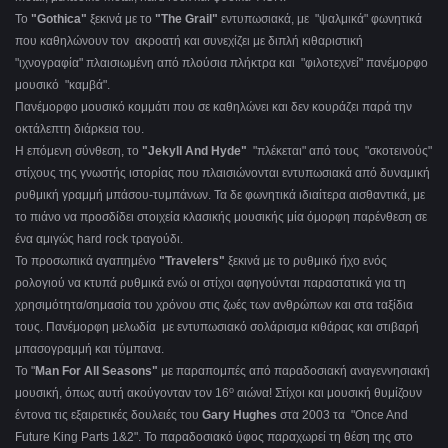
Το
"Gothica"
ξεκινά με το
"The Grail"
εντυπωσιακά, με "ψαλμικά" φωνητικά
που καθηλώνουν τον ακροατή και συνεχίζει με διπλή κιθαριστική
"ιχνογραφία" πλαισιωμένη από πλούσια πλήκτρα και "φιλοτεχνεί" πανέμορφο
μουσικό "καμβά".
Πανέμορφο μουσικό κομμάτι που σε καθηλώνει και δεν κουράζει παρά την
οκτάλεπτη διάρκεια του.
Η επόμενη σύνθεση, το
"Jekyll And Hyde"
"πλέκεται" από τους "σκοτεινούς"
στίχους της γνωστής ιστορίας που πλαισιώνονται εντυπωσιακά από δυναμική
ρυθμική γραμμή μπάσου-τυμπάνων. Τα δε φωνητικά ιδιαίτερα αισθαντικά, με
το πιάνο να προσδίδει στοιχεία κλασικής μουσικής μία όμορφη παρένθεση σε
ένα αμιγώς hard rock τραγούδι.
Το προσωπικά αγαπημένο
"Travelers"
ξεκινά με το ρυθμικό ήχο ενός
ρολογιού να κτυπά ρυθμικά ενώ οι στίχοι αφηγούνται παραστατικά για τη
χρησιμότητα/σημασία του χρόνου στις ζωές των ανθρώπων και στα ταξίδια
τους. Πανέμορφη μελωδία με εντυπωσιακό σολάρισμα κιθάρας και στιβαρή
μπασογραμμή και τύμπανα.
Το "
Man For All Seasons"
με παραπομπές από παραδοσιακή αναγεννησιακή
ο
μουσική, όπως αυτή ακούγονταν τον 16
αιώνα! Στίχοι και μουσική θυμίζουν
έντονα τις εξαιρετικές δουλειές του
Gary Hughes
στα 2003 τα "Once And
Future King Parts 1&2". Το παραδοσιακό ύφος παραχωρεί τη θέση της στο