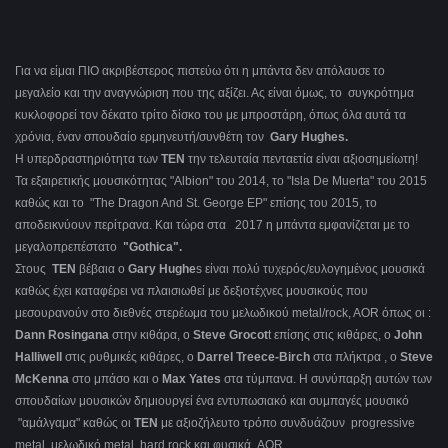
Για να είμαι ΠΙΟ ακριβέστερος πιστεύω ότι η μπάντα δεν απόλαυσε το
μεγαλείο και την αναγνώριση που της αξίζει. Ας είναι όμως, το συγκρότημα
κυκλοφορεί τον δέκατο τρίτο δίσκο του με μπροστάρη, όπως όλα αυτά τα
χρόνια, έναν σπουδαίο ερμηνευτή/συνθέτη τον
Gary Hughes.
Η υπερδραστηριότητα των
TEN
την τελευταία πενταετία είναι αξιοσημείωτη!
Τα εξαιρετικής μουσικότητας "Albion" του 2014, το "Isla De Muerta" του 2015
καθώς και το "The Dragon And St. George EP" επίσης του 2015, το
αποδεικνύουν περίτρανα. Και τώρα στα 2017 η μπάντα εμφανίζεται με το
μεγαλοπρεπέστατο
"Gothica".
Στους
TEN
βέβαια ο
Gary Hughe
s είναι πολύ τυχερός/ευλογημένος μουσικά
καθώς έχει καταφέρει να πλαισιωθεί με δεξιοτέχνες μουσικούς που
μεσουρανούν στο διεθνές στερέωμα του μελωδικού metal/rock, AOR όπως οι :
Dann Rosingana
στην κιθάρα, ο
Steve Grocot
t επίσης στις κιθάρες, ο
John
Halliwell
στις ρυθμικές κιθάρες, ο
Darrel Treece-Birch
στα πλήκτρα , ο
Steve
McKenna
στο μπάσο και ο
Max Yates
στα τύμπανα. Η συνύπαρξη αυτών των
σπουδαίων μουσικών δημιουργεί ένα εντυπωσιακό και συμπαγές μουσικό
"αμάλγαμα" καθώς οι
TEN
με αξιοζήλευτο τρόπο συνδυάζουν progressive
metal, μελωδικό metal, hard rock και φυσικά AOR.