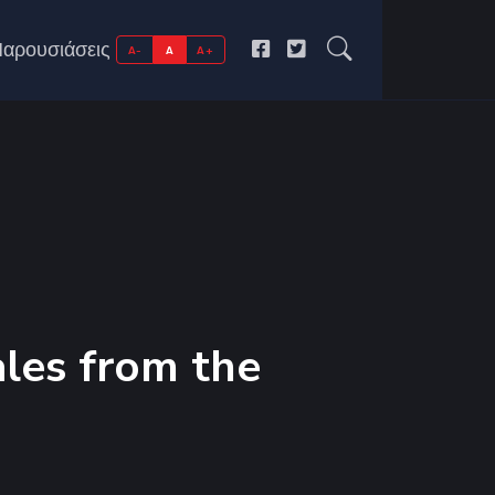
αρουσιάσεις
A-
A
A+
ales from the