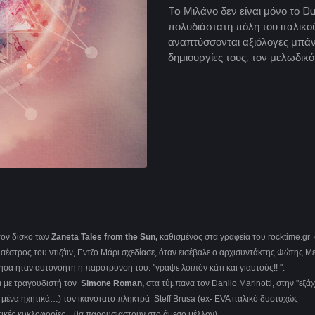
To Μιλάνο δεν είναι μόνο το D
πολυδιάστατη πόλη του ιταλικο
αναπτύσσονται αξιόλογες μπάντ
δημιουργίες τους, τον μελωδικ
 τον δίσκο των
Zaneta Tales from the Sun,
καθισμένος στα γραφεία του rocktime.gr
αέστρος του ντιζάιν, Εντζο Μάρι σχεδίασε, όταν εισέβαλε ο αρχισυντάκτης Φώτης 
ήγησα ήταν αυτονόητη η παρότρυνση του: ''γράψε λοιπόν κάτι και γιαυτούς!! ''.
α με τραγουδιστή τον
Simone Roman,
στα τύμπανα τον Danilo Marinotti, στην ''εξ
ε μένα ηχητικά…) τον ικανότατο πληκτρά Steff Brusa (ex- EVA ιταλικό δυστυχώς
τικές κυκλοφορίες…θα παρουσιαστούν στο άμεσο μέλλον).