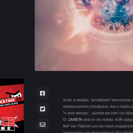
Αυτές οι σκέψεις ''γεννήθηκαν'' ακούγοντας
αναπαυτικότατη πολυθρόνα, που ο Ιταλός μ
''τι καλό ακούμε; '', ρώτησε και όταν του εξ
Οι
ZANETA
είναι το νέο ιταλικό AOR σχήμ
θεά'' τον Fabrizio Leo και παλιό γνώριμο(σ
υποτιμημένο μελωδικό σχήμα με δύο εξαιρε