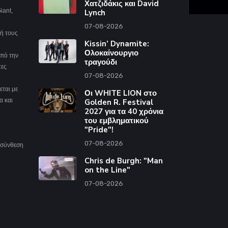
Χατζιδάκις και David
iant,
Lynch
07-08-2026
ή τους
Kissin’ Dynamite:
Ολοκαίνουργιο
από την
τραγούδι
τες
07-08-2026
ζεται με
Οι WHITE LION στο
α και
Golden R. Festival
2027 για τα 40 χρόνια
του εμβληματικού
"Pride"!
07-08-2026
 σύνθεση
Chris de Burgh: "Man
on the Line"
07-08-2026