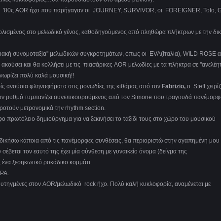
τον '80ς AOR ήχο που παρήγαγαν οι JOURNEY, SURVIVOR, οι FOREIGNER, Toto, G
λισμένος στο μελωδικό γένος, καθοδηγούμενος από πληθώρα πλήκτρων με την δικ
ογειακή συνομοταξία'' μελωδικών συγκροτημάτων, όπως οι EVA(Ιταλία), WILD ROSE 
ακούσει και θα κολλήσει με τις πιασάρικες AOR μελωδίες με τα πλήκτρα σε ''ανελέη
γνωρίζει πολύ καλά μουσική!!
ίς ανούσια φληναφήματα στις μονωδίες της κιθάρας από τον
Fabrizio,
ο Steff χειρί
στον ρυθμό τυμπανίζει συνεπικουρούμενος από τον Simone που τραγουδά πανέμορφ
κροτούν μετρονομικά την rhythm section.
φο πρωτόλειο δημιούργημα για να ξεκινήσει το ταξίδι τους στο χώρο του μουσικού
δικήσω κάποια από τις πανέμορφες συνθέσεις, θα περιοριστώ στην αγαπημένη μου
έβεται τον εαυτό της έχει μία σύνθεση με γυναικείο όνομα (δείγμα της
 ένα ξεσηκωτικό ροκάδικο κομμάτι.
ΡΑ.
βουτηγμένες στον AOR/μελωδικό rock ήχο. Πολύ καλή κυκλοφορία, αναμένεται με