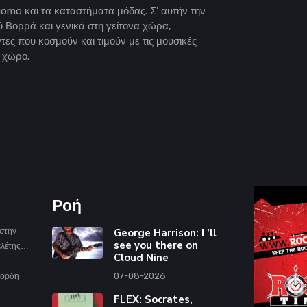
uomo και τα καταστήματα μόδας. Σ’ αυτήν την
ύ Βορρά και γενικά στη γείτονα χώρα,
ες που κοσμούν και τιμούν με τις μουσικές
ό χώρο.
Ροή
 στην
George Harrison: Ι ’ll
see you there on
Μελέτης…
Cloud Nine
07-08-2026
άχορδη
FLEX: Socrates,