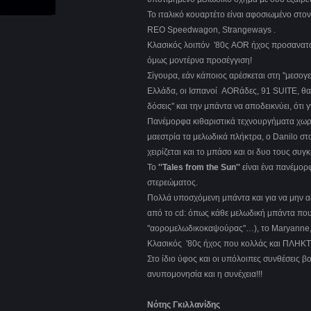
Το ιταλικό κουαρτέτο είναι αφοσιωμένο σ
REO Speedwagon, Strangeways .
Κλασικός λοιπόν '80ς AOR ήχος προσανατο
όμως μοντέρνα προσέγγιση!
Σίγουρα, εάν κάποιος αρέσκεται στη ''μεσ
Ελλάδα, οι Ισπανοί AORάδες, 91 SUITE, θα 
δόσεις'' και την μπάντα να αποδεικνύει, ότι 
Πανέμορφα κιθαριστικά τεχνουργήματα χωρ
μαεστρία τα μελωδικά πλήκτρα, ο Danilo 
χειρίζεται και το μπάσο και οι δυο τους συγ
Το
''Tales from the Sun''
είναι ένα πανέμορ
στερεώματος.
Πολλά υποσχόμενη μπάντα και για να μην α
από το cd: όπως κάθε μελωδική μπάντα που σ
''αορομελωδικοκαψούρας''…), το Maryanne,
Κλασικός '80ς ήχος που κολλάς και ΠΛΗΚΤ
Στο ίδιο ύφος και οι υπόλοιπες συνθέσεις 
ανυπομονησία και η συνέχεια!!!
Νότης Γκιλλανίδης