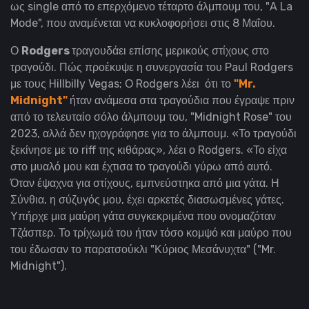
ως single από το επερχόμενο τέταρτο άλμπουμ του, "A La
Mode", που αναμένεται να κυκλοφορήσει στις 8 Μαΐου.
Ο
Rodgers
τραγουδάει επίσης μερικούς στίχους στο
τραγούδι. Πώς προέκυψε η συνεργασία του Paul Rodgers
με τους Hillbilly Vegas; Ο Rodgers λέει ότι το
"Mr.
Midnight"
ήταν ανάμεσα στα τραγούδια που έγραψε πριν
από το τελευταίο σόλο άλμπουμ του, "Midnight Rose" του
2023, αλλά δεν ηχογράφησε για το άλμπουμ. «Το τραγούδι
ξεκίνησε με το riff της κιθάρας», λέει ο Rodgers. «Το είχα
στο μυαλό μου και έχτισα το τραγούδι γύρω από αυτό.
Όταν έψαχνα για στίχους, εμπνεύστηκα από μια γάτα. Η
Σύνθια, η σύζυγός μου, έχει αρκετές διασωσμένες γάτες.
Υπήρχε μια μαύρη γάτα συγκεκριμένα που ονομαζόταν
Τζάσπερ. Το τρίχωμά του ήταν τόσο κομψό και μαύρο που
του έδωσαν το παρατσούκλι "Κύριος Μεσάνυχτα" ("Mr.
Midnight").