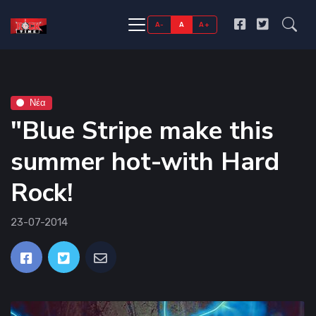
A-
A
A+
Νέα
"Blue Stripe make this
summer hot-with Hard
Rock!
23-07-2014