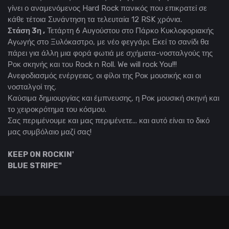
γίνει ο αναμενόμενος Hard Rock πανικός που επικρατεί σε
κάθε τέτοια Συνάντηση τα τελευταία 12 RSK χρόνια.
Στάση 3η ,
Τετάρτη 6 Αυγούστου στο Πάρκο Κυκλοφοριακής
Αγωγής στο Ξυλόκαστρο, με νέο φεγγάρι. Εκεί το σανίδι θα
πάρει για άλλη μια φορά φωτιά με σχήματα-νοσταλγούς της
Ροκ σκηνής και του Rock n Roll. We will rock You!!!
Ανεφοδιασμός ενέργειας, οι φίλοι της Ροκ μουσικής και οι
νοσταλγοί της.
Καύσιμα δημιουργίας και έμπνευσης, η Ροκ μουσική σκηνή και
το χειροκρότημα του κόσμου.
Σας περιμένουμε και μας περιμένετε... και αυτό είναι το δικό
μας συμβόλαιο μαζί σας!
KEEP ON ROCKIN'
BLUE STRIPE"