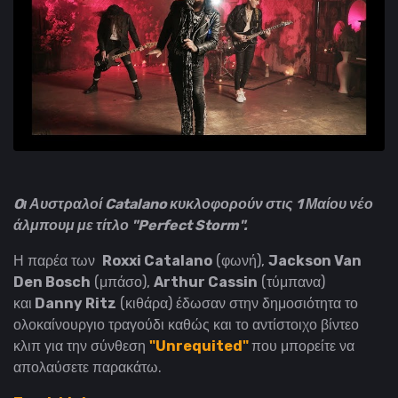
Oι Αυστραλοί Catalano κυκλοφορούν στις 1 Μαίου νέο
άλμπουμ με τίτλο "Perfect Storm".
Η παρέα των
Roxxi Catalano
(φωνή),
Jackson Van
Den Bosch
(μπάσο),
Arthur Cassin
(τύμπανα)
και
Danny Ritz
(κιθάρα) έδωσαν στην δημοσιότητα το
ολοκαίνουργιο τραγούδι καθώς και το αντίστοιχο βίντεο
κλιπ για την σύνθεση
"Unrequited"
που μπορείτε να
απολαύσετε παρακάτω.