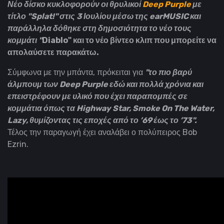
Νέο δίσκο κυκλοφορούν οι θρυλικοί
Deep Purple
με
τίτλο "Splat!" στις 3 Ιουλίου μέσω της earMUSIC και
παράλληλα δόθηκε στη δημοσιότητα το νέο τους
κομμάτι "
Diablo" και το νέο βίντεο κλιπ που μπορείτε να
απολαύσετε παρακάτω.
Σύμφωνα με την μπάντα, πρόκειται για
"το πιο βαρύ
άλμπουμ των Deep Purple εδώ και πολλά χρόνια και
επειστρέφουν με υλικό που έχει παραπομπές σε
κομμάτια όπως τα Highway Star, Smoke On The Water,
Lazy, θυμίζοντας τις εποχές από το ’69 έως το ’73".
Τέλος την παραγωγή έχει αναλάβει ο πολύπειρος Bob
Ezrin.