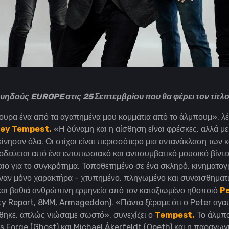
υηδούς EUROPE στις 25 Σεπτεμβρίου που θα φέρει τον τίτλ
γουρα ένα από τα αγαπημένα μου κομμάτια από το άλμπουμ», λέε
ey Tempest.
«Η δύναμη και η αίσθηση είναι φρέσκες, αλλά με
ίνησαν όλα. Οι στίχοι είναι περισσότερο μια αντανάκλαση των 
οδεύεται από ένα εντυπωσιακό και αντισυμβατικό μουσικό βίντ
ιο για το συγκρότημα.
Τοποθετημένο σε ένα σκληρό, κινηματογ
έναν μόνο χαρακτήρα - χτυπημένο, πληγωμένο και συναισθηματι
 και βαθιά ανθρώπινη ερμηνεία από τον καταξιωμένο ηθοποιό
P
ity Report, 8MM, Armageddon).
«Πάντα ξέραμε ότι ο Peter αγαπ
θηκε, απλώς νιώσαμε σωστό», συνεχίζει ο
Tempest.
Το άλμπο
s Forge (Ghost) και Michael Åkerfeldt (Opeth) και η παραγωγή