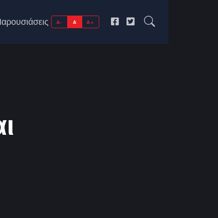
αρουσιάσεις
A-
A
A+
αι