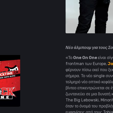
Νέο άλμπουμ για τους Σο
«Το
One On One
είναι σί
frontman των Europe,
Jo
φέρνουν πίσω εκεί που ξεκ
σήμερα.
Το νέο single συν
τολμηρό νέο οπτικό κεφάλα
βίντεο επικεντρώνεται σε 
ζωντανεύει σε μια δυνατή
The Big Lebowski, Minor
όταν το όνομά του προβλή
εμφανίσεις από τους Tobia