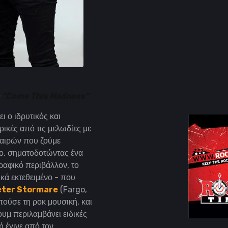
ο
"Come This Madness"
ι ο ιδρυτικός και
ρικές από τις μελωδίες με
καιρών που ζούμε
εο, σηματοδοτώντας ένα
ραφικό περιβάλλον, το
κά εκτεθειμένο - που
eter Stormare
(Fargo,
ούσε τη ροκ μουσική, και
υμ περιλαμβάνει ειδικές
 έγινε από τον