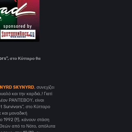
rs", στο Κύτταρο θα
YNYRD SKYNYRD
, συνεχίζει
αλό και την καρδιά..! Γιατί
πλέον ΡΑΝΤΕΒΟΥ, είναι
 Survivors", στο Κύτταρο
 και μοναδική
 1992 (!!), κάνουν στάση
ν Θεών από το Νότο, απόλυτα