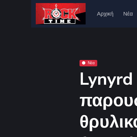
Αρχική
Νέα
Νέα
Lynyrd
παρουσ
θρυλικ