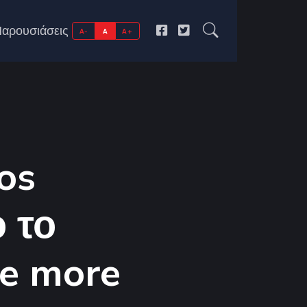
αρουσιάσεις
A-
A
A+
os
 το
ne more