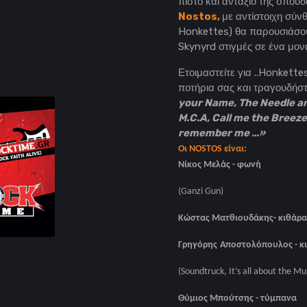
πιστό και αντάξιο της σπουδ
Nostos,
με αντίστοιχη σύν
Honkettes) θα παρουσιάσουν
Skynyrd στιγμές σε ένα μονα
Ετοιμαστείτε για ..Honkette
ποτήρια σας και τραγουδήστε
your Name, The Needle an
M.C.A, Call me the Breeze κ
remember me …»
Οι NOSTOS είναι:
Νίκος Μελάς - φωνή
(Ganzi Gun)
Κώστας Ματθιουδάκης- κιθάρα
Γρηγόρης
Αποστολόπουλος
-
κ
(Soundtruck,
It’s all about the Mu
Θύμιος Μπούτσης - τύμπαν