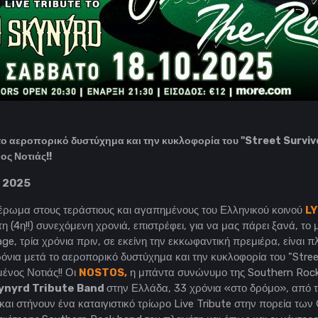
το αεροπορικό δυστύχημα και την κυκλοφορία του "Street Survivo
ος Νοτιάς!!
 2025
έρωμα στους τεράστιους και αγαπημένους του Ελληνικού κοινού
L
τη (4η!!) συνεχόμενη χρονιά, επιστρέφει, για να μας πάρει ξανά, το μυ
, τρία χρόνια πριν, σε εκείνη την εκκωφαντική πρεμιέρα, είναι 
ια μετά το αεροπορικό δυστύχημα και την κυκλοφορία του "Street
ένος Νοτιάς!! Οι
NOSTOS,
η μπάντα συνώνυμο της Southern Rock
ynyrd Tribute Band
στην Ελλάδα, 33 χρόνια «στο δρόμο», από το
αι στήνουν ένα καταιγιστικό τρίωρο Live Tribute στην πορεία τω