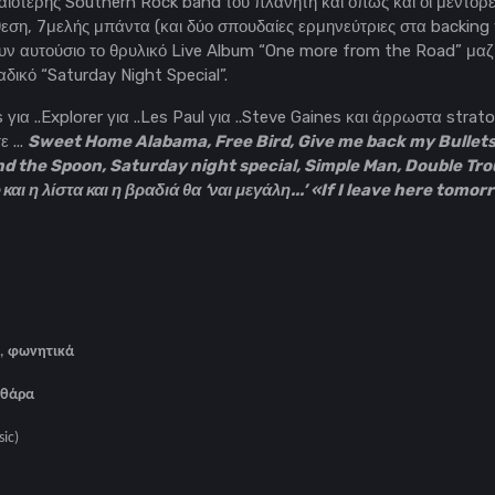
αιότερης Southern Rock band του πλανήτη και όπως και οι μέντορες 
θεση, 7μελής μπάντα (και δύο σπουδαίες ερμηνεύτριες στα backing 
 αυτούσιο το θρυλικό Live Album “One more from the Road” μαζί 
δικό “Saturday Night Special”.
s για ..Explorer για ..Les Paul για ..Steve Gaines και άρρωστα str
 ...
Sweet Home Alabama, Free Bird, Give me back my Bullets,
d the Spoon, Saturday night special, Simple Man, Double Trou
αι η λίστα και η βραδιά θα ‘ναι μεγάλη...’ «If I leave here tomor
,
φωνητικά
ιθάρα
sic
)
α