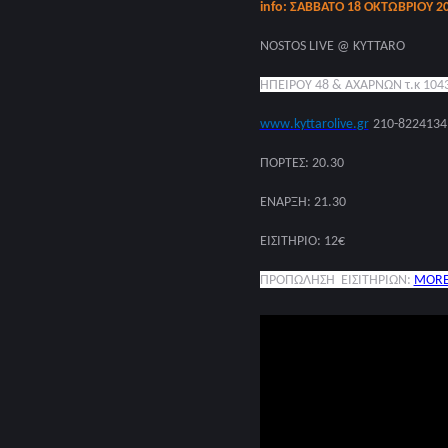
info:
ΣΑΒΒΑΤΟ 18 ΟΚΤΩΒΡΙΟΥ 2
NOSTOS LIVE @ KYTTARO
ΗΠΕΙΡΟΥ 48 & ΑΧΑΡΝΩΝ τ
.
κ 104
www
.
kyttarolive
.
gr
210-8224134
ΠΟΡΤΕΣ
: 2
0
.
3
0
ΕΝΑΡΞΗ
: 21.30
ΕΙΣΙΤΗΡΙΟ
: 12
€
ΠΡΟΠΩΛΗΣΗ ΕΙΣΙΤΗΡΙΩΝ:
MOR