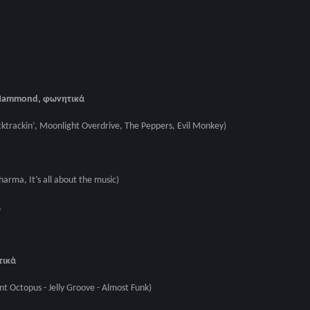
Hammond,
φωνητικά
ktrackin’, Moonlight Overdrive, The Peppers, Evil Monkey)
arma, It’s all about the music)
ά
ικά
t Octopus - Jelly Groove - Almost Funk)