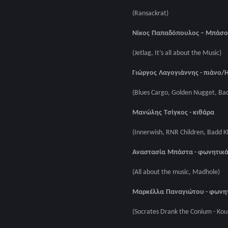
(Ransackrat)
Νίκος
Παπαδόπουλος
–
Μπάσο
(Jetlag, It’s all about the Music)
Γιώργος
Λαγογιάννης
-
πιάνο
/
(Blues Cargo, Golden Nugget, Bac
Μανώλης
Τσίγκος
-
κιθάρα
(Innerwish, RNR Children, Badd Kh
Αναστασία
Μπάστα
-
φωνητικ
(All about the music, Madhole)
Μαρκέλλα
Παναγιώτου
-
φωνητ
(Socrates Drank the Conium - Koun