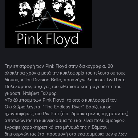
Την επιστροφή των Pink Floyd στην δισκογραφία, 20
ολόκληρα χρόνια μετά την κυκλοφορία του τελευταίου τους
δίσκου, «The Division Bell», προανήγγειλε μέσω Twitter η
Πόλι Σάμσον, σύζυγος του κιθαρίστα και τραγουδιστή του
γκρουπ, Ντέιβιντ Γκίλμορ.
«Το άλμπουμ των Pink Floyd, το οποίο κυκλοφορεί τον
Οκτώβριο λέγεται "The Endless River". Βασίζεται σε
ηχογραφήσεις του Ρικ Ράιτ (σ.σ. ιδρυτικό μέλος της μπάντας),
αποτελώντας το κύκνειο άσμα του και είναι πολύ όμορφο»,
έγραψε χαρακτηριστικά στο μήνυμά της η Σάμσον,
δημιουργώντας έτσι προσμονή στα εκατομμύρια των φίλων