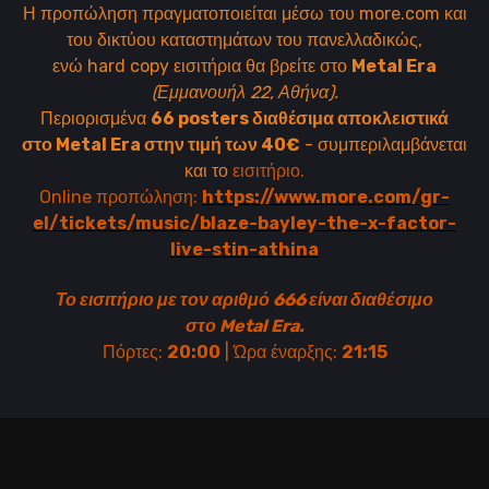
Η προπώληση πραγματοποιείται μέσω του more.com και
του δικτύου καταστημάτων του πανελλαδικώς,
ενώ hard copy εισιτήρια θα βρείτε στο
Metal Era
(Εμμανουήλ 22, Αθήνα).
Περιορισμένα
66 posters διαθέσιμα αποκλειστικά
στο Metal Era στην τιμή των 40€
- συμπεριλαμβάνεται
και το
εισιτήριο.
Online προπώληση:
https://www.more.com/gr-
el/tickets/music/blaze-bayley-the-x-factor-
live-stin-athina
Το εισιτήριο με τον αριθμό 666 είναι διαθέσιμο
στο Metal Era.
Πόρτες:
20:00
| Ώρα έναρξης:
21:15