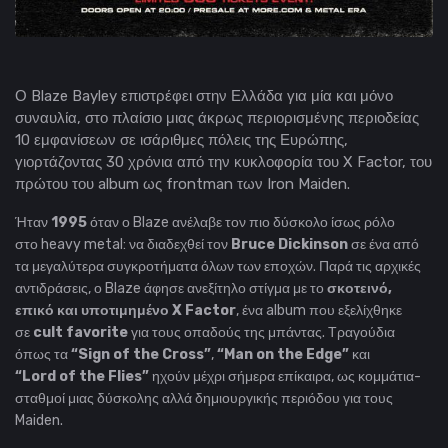
Ο Blaze Bayley επιστρέφει στην Ελλάδα για μία και μόνο
συναυλία, στο πλαίσιο μιας άκρως περιορισμένης περιοδείας
10 εμφανίσεων σε ισάριθμες πόλεις της Ευρώπης,
γιορτάζοντας 30 χρόνια από την κυκλοφορία του X Factor, του
πρώτου του album ως frontman των Iron Maiden.
Ήταν
1995
όταν ο Blaze ανέλαβε τον πιο δύσκολο ίσως ρόλο
στο heavy metal: να διαδεχθεί τον
Bruce Dickinson
σε ένα από
τα μεγαλύτερα συγκροτήματα όλων των εποχών. Παρά τις αρχικές
αντιδράσεις, ο Blaze άφησε ανεξίτηλο στίγμα με το
σκοτεινό,
επικό και υποτιμημένο X Factor
, ένα album που εξελίχθηκε
σε
cult favorite
για τους οπαδούς της μπάντας. Τραγούδια
όπως τα
“Sign of the Cross”
,
“Man on the Edge”
και
“Lord of the Flies”
ηχούν μέχρι σήμερα επίκαιρα, ως κομμάτια-
σταθμοί μιας δύσκολης αλλά δημιουργικής περιόδου για τους
Maiden.