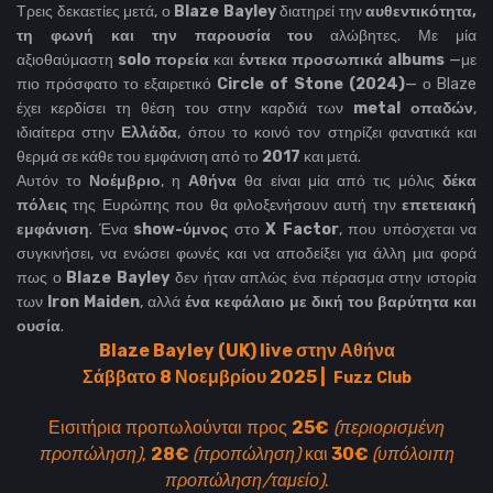
Τρεις δεκαετίες μετά, ο
Blaze Bayley
διατηρεί την
αυθεντικότητα,
τη φωνή και την παρουσία του
αλώβητες. Με μία
αξιοθαύμαστη
solo πορεία
και
έντεκα προσωπικά albums
—με
πιο πρόσφατο το εξαιρετικό
Circle of Stone (2024)
— ο Blaze
έχει κερδίσει τη θέση του στην καρδιά των
metal οπαδών
,
ιδιαίτερα στην
Ελλάδα
, όπου το κοινό τον στηρίζει φανατικά και
θερμά σε κάθε του εμφάνιση από το
2017
και μετά.
Αυτόν το
Νοέμβριο
, η
Αθήνα
θα είναι μία από τις μόλις
δέκα
πόλεις
της Ευρώπης που θα φιλοξενήσουν αυτή την
επετειακή
εμφάνιση
. Ένα
show-ύμνος
στο
X Factor
, που υπόσχεται να
συγκινήσει, να ενώσει φωνές και να αποδείξει για άλλη μια φορά
πως ο
Blaze Bayley
δεν ήταν απλώς ένα πέρασμα στην ιστορία
των
Iron Maiden
, αλλά
ένα κεφάλαιο με δική του βαρύτητα και
ουσία
.
Blaze Bayley (UK) live στην Αθήνα
Σάββατο 8 Νοεμβρίου 2025 |
Fuzz Club
Εισιτήρια προπωλούνται προς
25€
(περιορισμένη
προπώληση)
,
28€
(προπώληση)
και
30€
(υπόλοιπη
προπώληση/ταμείο)
.