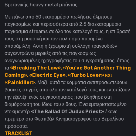
Βρετανικής heavy metal μπάντας.
Με πάνω από 50 εκατομμύρια πωλήσεις άλμπουμ
παγκοσμίως και περισσότερα από 2,5 δισεκατομμύρια
παγκόσμια streams σε όλο τον κατάλογό τους, η επίδρασή
τους στη μουσική και τον πολιτισμό παραμένει
απαράμιλλη.
Αυτή η ξεχωριστή συλλογή τραγουδιών
συγκεντρώνει μερικές από τις παγκοσμίως
αναγνωρισμένες ηχογραφήσεις του συγκροτήματος, όπως
τα
«Breaking The Law», «You've Got Another Thing
Coming», «Electric Eye», «Turbo Lover» και
«Painkiller»
.
Μαζί, αυτά τα κομμάτια αντιπροσωπεύουν
βασικές στιγμές από όλο τον κατάλογό τους και εντοπίζουν
την εξέλιξη ενός συγκροτήματος που βοήθησε στη
διαμόρφωση του ίδιου του είδους. Ένα εμπεριστατωμένο
ντοκιμαντέρ
«The Ballad Of Judas Priest»
έκανε
πρεμιέρα στο Φεστιβάλ Κινηματογράφου του Βερολίνου
πρόσφατα.
TRACKLIST