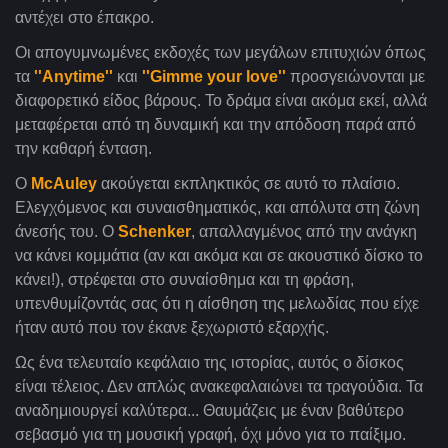
αντέχει στο έπακρο.
Οι απογυμνωμένες εκδοχές των μεγάλων επιτυχιών όπως
τα
''Anytime''
και
''Gimme your love''
προσγειώνονται με
διαφορετικό είδος βάρους. Το δράμα είναι ακόμα εκεί, αλλά
μεταφέρεται από τη δυναμική και την απόδοση παρά από
την καθαρή ένταση.
Ο
McAuley
ακούγεται εκπληκτικός σε αυτό το πλαίσιο.
Ελεγχόμενος και συναισθηματικός, και απόλυτα στη ζώνη
άνεσής του. Ο
Schenker
, απαλλαγμένος από την ανάγκη
να κάνει κομμάτια (αν και ακόμα και σε ακουστικό δίσκο το
κάνει!), στρέφεται στο συναίσθημα και τη φράση,
υπενθυμίζοντάς σας ότι η αίσθηση της μελωδίας που είχε
ήταν αυτό που τον έκανε ξεχωριστό εξαρχής.
Ως ένα τελευταίο κεφάλαιο της ιστορίας, αυτός ο δίσκος
είναι τέλειος. Δεν απλώς ανακεφαλαιώνει τα τραγούδια. Τα
αναδημιουργεί καλύτερα... Θαυμάζεις με έναν βαθύτερο
σεβασμό για τη μουσική γραφή, όχι μόνο για το παίξιμο.