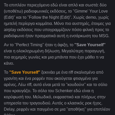
Το επιπλέον περιεχόμενο εδώ είναι απλό και σωστά: δύο
(υποθέτω) ραδιοφωνικές εκδόσεις, το "Gimme' Your Love
(Edit)" και το "Follow the Night (Edit)". Χωρίς demo, χωρίς
ημιτελή περίεργα κομμάτια. Μόνο πιο αυστηρές, έτοιμες για
airplay εκδόσεις που υπογραμμίζουν πόσο φιλική προς το
ραδιόφωνο ήταν πραγματικά αυτή η ενσάρκωση του MSG.
Αν το ''Perfect Timing'' ήταν η άφιξη, το
''Save Yourself''
είναι η ολοκληρωμένη δήλωση. Μεγαλύτερη παραγωγή,
πιο αιχμηρές γωνίες και μια μπάντα που έχει μάθει τι να
κάνει.
Το
"Save Yourself"
ξεκινάει με ένα riff σκαλισμένο από
γρανίτη και ένα ρεφρέν που ακούγεται φτιαγμένο για
αρένες. Λέω riff, αυτό είναι μετά το ''κουδούνι'' και το σόλο
που κραυγάζει. Το σόλο του Schenker εδώ είναι η
κορύφωσή του. Μελωδικό, εκφραστικό και πλήρως στην
υπηρεσία του τραγουδιού. Αυτός ο κλασικός ροκ ήχος.
Delay, ρεφρέν και παιγμένο σε μια ''αποθήκη'' για επιπλέον