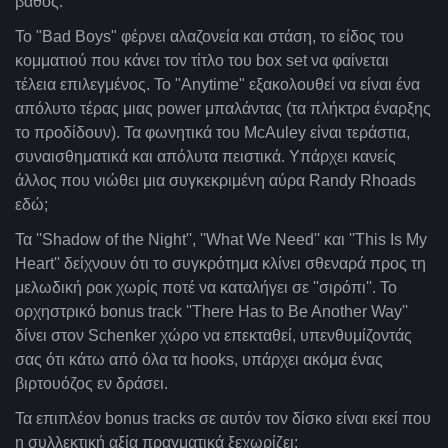
βάθος.
Το "Bad Boys" φέρνει αλαζονεία και στάση, το είδος του
κομματιού που κάνει τον τίτλο του box set να φαίνεται
τέλεια επιλεγμένος. Το "Anytime" εξακολουθεί να είναι ένα
απόλυτο τέρας μιας power μπαλάντας (τα πλήκτρα έναρξης
το προδίδουν). Τα φωνητικά του McAuley είναι τεράστια,
συναισθηματικά και απόλυτα πειστικά. Υπάρχει κανείς
άλλος που νιώθει μια συγκεκριμένη αύρα Randy Rhoads
εδώ;
Τα ''Shadow of the Night'', ''What We Need'' και ''This Is My
Heart'' δείχνουν ότι το συγκρότημα κλίνει σθεναρά προς τη
μελωδική ροκ χωρίς ποτέ να καταλήγει σε ''σιρόπι''. Το
ορχηστρικό bonus track ''There Has to Be Another Way''
δίνει στον Schenker χώρο να επεκταθεί, υπενθυμίζοντάς
σας ότι κάτω από όλα τα hooks, υπάρχει ακόμα ένας
βιρτουόζος εν δράσει.
Τα επιπλέον bonus tracks σε αυτόν τον δίσκο είναι εκεί που
η συλλεκτική αξία πραγματικά ξεχωρίζει: