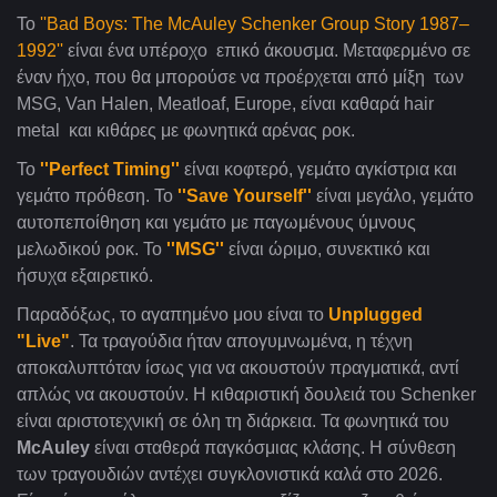
Το
''Bad Boys: The McAuley Schenker Group Story 1987–
1992''
είναι
ένα
υπέροχο
επικό
άκουσμα
.
Μεταφερμένο σε
έναν ήχο, που θα μπορούσε να προέρχεται από μίξη των
MSG, Van Halen, Meatloaf, Europe, είναι καθαρά
hair
metal
και κιθάρες με φωνητικά αρένας ροκ.
Το
''Perfect Timing''
είναι κοφτερό, γεμάτο αγκίστρια και
γεμάτο πρόθεση. Το
''Save Yourself''
είναι μεγάλο, γεμάτο
αυτοπεποίθηση και γεμάτο με παγωμένους ύμνους
μελωδικού ροκ. Το
''MSG''
είναι ώριμο, συνεκτικό και
ήσυχα εξαιρετικό.
Παραδόξως, το αγαπημένο μου είναι το
Unplugged
"Live"
. Τα τραγούδια ήταν απογυμνωμένα, η τέχνη
αποκαλυπτόταν ίσως για να ακουστούν πραγματικά, αντί
απλώς να ακουστούν. Η κιθαριστική δουλειά του Schenker
είναι αριστοτεχνική σε όλη τη διάρκεια. Τα φωνητικά του
McAuley
είναι σταθερά παγκόσμιας κλάσης. Η σύνθεση
των τραγουδιών αντέχει συγκλονιστικά καλά στο 2026.