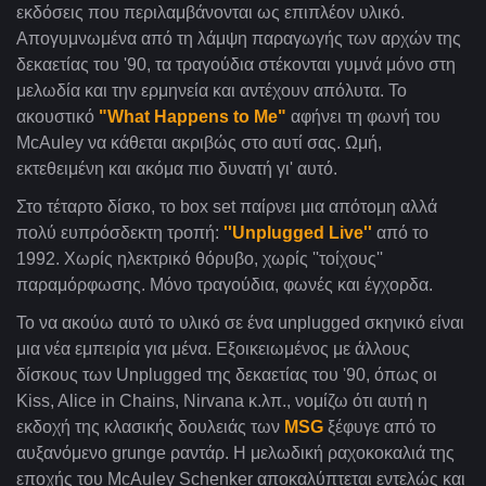
εκδόσεις που περιλαμβάνονται ως επιπλέον υλικό.
Απογυμνωμένα από τη λάμψη παραγωγής των αρχών της
δεκαετίας του '90, τα τραγούδια στέκονται γυμνά μόνο στη
μελωδία και την ερμηνεία και αντέχουν απόλυτα. Το
ακουστικό
"What Happens to Me"
αφήνει τη φωνή του
McAuley να κάθεται ακριβώς στο αυτί σας. Ωμή,
εκτεθειμένη και ακόμα πιο δυνατή γι' αυτό.
Στο τέταρτο δίσκο, το box set παίρνει μια απότομη αλλά
πολύ ευπρόσδεκτη τροπή:
''Unplugged Live''
από το
1992. Χωρίς ηλεκτρικό θόρυβο, χωρίς
''
τοίχους
''
παραμόρφωσης. Μόνο τραγούδια, φωνές και έγχορδα.
Το να ακούω αυτό το υλικό σε ένα unplugged σκηνικό είναι
μια νέα εμπειρία για μένα. Εξοικειωμένος με άλλους
δίσκους των Unplugged της δεκαετίας του '90, όπως οι
Kiss, Alice in Chains, Nirvana κ.λπ., νομίζω ότι αυτή η
εκδοχή της κλασικής δουλειάς των
MSG
ξέφυγε από το
αυξανόμενο grunge ραντάρ. Η μελωδική ραχοκοκαλιά της
εποχής του McAuley Schenker αποκαλύπτεται εντελώς και