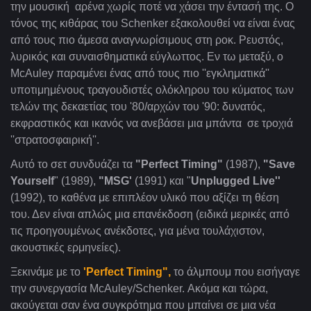
την μουσική αρένα χωρίς ποτέ να χάσει την έντασή της. Ο
τόνος της κιθάρας του
Schenker
εξακολουθεί να είναι ένας
από τους πιο άμεσα αναγνωρίσιμους στη ροκ. Ρευστός,
λυρικός και συναισθηματικά εύγλωττος. Εν τω μεταξύ, ο
McAuley
παραμένει ένας από τους πιο ''εγκληματικά''
υποτιμημένους τραγουδιστές ολόκληρου του κύματος των
τελών της δεκαετίας του '80/αρχών του '90: δυνατός,
εκφραστικός και ικανός να ανεβάσει μια μπάντα σε τροχιά
''στρατοσφαιρική''.
Αυτό το σετ συνδυάζει τα
"
Perfect
Timing"
(1987),
"Save
Yourself
" (1989),
"MSG'
(1991) και "
Unplugged
Live
''
(1992), το καθένα με επιπλέον υλικό που αξίζει τη θέση
του. Δεν είναι απλώς μια επανέκδοση (ειδικά μερικές από
τις προηγουμένως ανέκδοτες, για μένα τουλάχιστον,
ακουστικές ερμηνείες).
Ξεκινάμε με το
'Perfect Timing",
το άλμπουμ που εισήγαγε
την συνεργασία McAuley/Schenker. Ακόμα και τώρα,
ακούγεται σαν ένα συγκρότημα που μπαίνει σε μια νέα