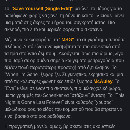
Το
''Save Yourself (Single Edit)''
μειώνει το βάρος για το
ραδιόφωνο χωρίς να χάνει τη δύναμη και το ''Vicious'' δίνει
μια ματιά στις άκρες του ήχου του συγκροτήματος. Πιο
σκληρό, πιο λιτό και μερικές φορές πιο σκοτεινό.
Μέχρι να κυκλοφορήσει το
''MSG''
, το συγκρότημα πετούσε
πλήρως. Αυτό είναι αναμφισβήτητα το πιο συνεκτικό από
τα τρία στούντιο άλμπουμ. Ακούγεται ίσως πιο ώριμο, λίγο
πιο βαρύ σε ορισμένα σημεία και γεμάτο με τραγούδια που
άξιζαν πολύ περισσότερη προσοχή από ό,τι έλαβαν.
Το
"When I'm Gone" ξεχωρίζει. Συγκινητικό, εκρηκτικό και μια
από τις καλύτερες φωνητικές επιδείξεις του
McAuley.
Το
"Eve" κλίνει σε έναν πιο σκοτεινό, πιο μελαγχολικό χώρο,
με τις γραμμές του Schenker να ''στάζουν'' ένταση. Το "This
Night Is Gonna Last Forever" είναι καθαρός ''χρυσός''
μελωδικού ροκ, το είδος του κομματιού που θα έπρεπε να
είναι βασικό στα ροκ ραδιόφωνα.
Η πραγματική μαγεία, όμως, βρίσκεται στις ακουστικές