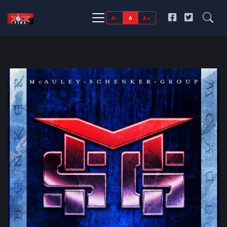
A-
A
A+