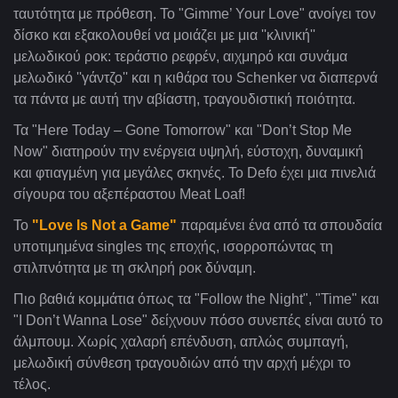
ταυτότητα με πρόθεση.
Το "Gimme’ Your Love" ανοίγει τον
δίσκο και εξακολουθεί να μοιάζει με μια ''κλινική''
μελωδικού ροκ: τεράστιο ρεφρέν, αιχμηρό και συνάμα
μελωδικό ''γάντζο'' και η κιθάρα του Schenker να διαπερνά
τα πάντα με αυτή την αβίαστη, τραγουδιστική ποιότητα.
Τα "Here Today – Gone Tomorrow" και "Don’t Stop Me
Now" διατηρούν την ενέργεια υψηλή, εύστοχη, δυναμική
και φτιαγμένη για μεγάλες σκηνές. Το Defo έχει μια πινελιά
σίγουρα του αξεπέραστου Meat Loaf!
Το
"Love Is Not a Game"
παραμένει ένα από τα σπουδαία
υποτιμημένα singles της εποχής, ισορροπώντας τη
στιλπνότητα με τη σκληρή ροκ δύναμη.
Πιο βαθιά κομμάτια όπως τα "Follow the Night", "Time" και
"I Don’t Wanna Lose" δείχνουν πόσο συνεπές είναι αυτό το
άλμπουμ. Χωρίς χαλαρή επένδυση, απλώς συμπαγή,
μελωδική σύνθεση τραγουδιών από την αρχή μέχρι το
τέλος.