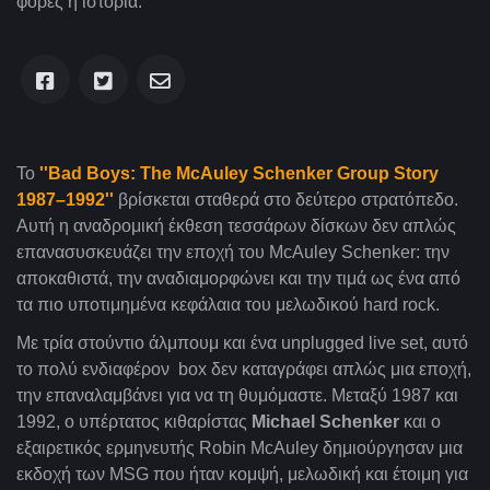
φορές η ιστορία.
Το
''
Bad
Boys
:
The
McAuley
Schenker
Group
Story
1987–1992''
βρίσκεται σταθερά στο δεύτερο στρατόπεδο.
Αυτή η αναδρομική έκθεση τεσσάρων δίσκων δεν απλώς
επανασυσκευάζει την εποχή του
McAuley
Schenker
: την
αποκαθιστά, την αναδιαμορφώνει και την τιμά ως ένα από
τα πιο υποτιμημένα κεφάλαια του μελωδικού
hard
rock
.
Με τρία στούντιο άλμπουμ και ένα
unplugged
live
set
, αυτό
το πολύ ενδιαφέρον
box
δεν καταγράφει απλώς μια εποχή,
την επαναλαμβάνει για να τη θυμόμαστε. Μεταξύ 1987 και
1992, ο υπέρτατος κιθαρίστας
Michael
Schenker
και ο
εξαιρετικός ερμηνευτής
Robin
McAuley
δημιούργησαν μια
εκδοχή των
MSG
που ήταν κομψή, μελωδική και έτοιμη για