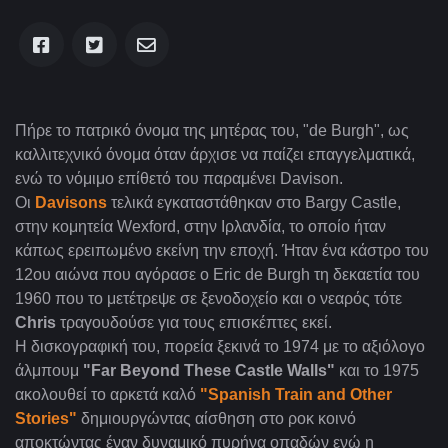
Πήρε το πατρικό όνομα της μητέρας του, "de Burgh", ως
καλλιτεχνικό όνομα όταν άρχισε να παίζει επαγγελματικά,
ενώ το νόμιμο επίθετό του παραμένει Davison.
Οι
Davisons
τελικά εγκαταστάθηκαν στο Bargy Castle,
στην κομητεία Wexford, στην Ιρλανδία, το οποίο ήταν
κάπως ερειπωμένο εκείνη την εποχή. Ήταν ένα κάστρο του
12ου αιώνα που αγόρασε ο Eric de Burgh τη δεκαετία του
1960 που το μετέτρεψε σε ξενοδοχείο και ο νεαρός τότε
Chris
τραγουδούσε για τους επισκέπτες εκεί.
Η δισκογραφική του, πορεία ξεκινά το 1974 με το αξιόλογο
άλμπουμ
"Far Beyond These Castle Walls"
και το 1975
ακολουθεί το αρκετά καλό
"Spanish Train and Other
Stories"
δημιουργώντας αίσθηση στο ροκ κοινό
αποκτώντας έναν δυναμικό πυρήνα οπαδών ενώ η