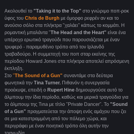
Ακολουθεί το
"Taking it to the Top"
στο γνώριμο ποπ-ροκ
ύφος του
Chris de Burgh
με όμορφο ρεφρέν αν και το
ανούσιο σόλο στα πλήκτρα "χαλάει" κάπως το κομμάτι. Η
ρομαντική μπαλάντα "
The Head and the Heart"
είναι ένα
υπέροχο ερωτικό τραγούδι που παρουσιάζεται με έναν
τρυφερό - παραμυθένιο τρόπο από τον Ιρλανδό
τραβαδούρο. Η συμμετοχή του ποπ σταρ εκείνης της
περίοδου Howard Jones στα πλήκτρα αποτελεί απρόσμενη
έκπληξη.
Στο
"
The Sound of a Gun"
συναντάμε στα δεύτερα
φωνητικά την
Tina Turner.
Πιθανόν η συνεργασία
προέκυψε, επειδή ο
Rupert Hine
δημιουργούσε αυτό το
άλμπουμ την ίδια περίοδο, καθώς και μερικά τραγούδια για
το άλμπουμ της Τιna με τίτλο "Private Dancer". Το
"Sound
of a Gun"
πραγματεύεται την άποψη ενός αμάχου που ζει
σε μια κατεστραμμένη από τον πόλεμο χώρα, και
περιγράφει με έναν ποιητικό τρόπο όλη αυτήν την
τραγωδία.