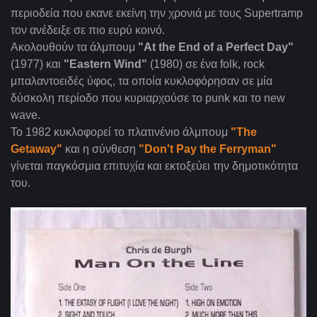
περιοδεία που εκανε εκείνη την χρονιά με τους Supertramp
τον ανέδειξε σε πιο ευρύ κοινό.
Ακολουθούν τα άλμπουμ
"At the End of a Perfect Day"
(1977) και
"Eastern Wind"
(1980) σε ένα folk, rock
μπαλαντοειδές ύφος, τα οποία κυκλοφόρησαν σε μία
δύσκολη περίοδο που κυριαρχούσε το punk και το new
wave.
To 1982 κυκλοφορεί το πλατινένιο άλμπουμ
"The
Getaway"
και η σύνθεση
"Don't Pay the Ferryman"
γίνεται παγκόσμια επιτυχία και εκτοξεύει την δημοτικότητα
του.