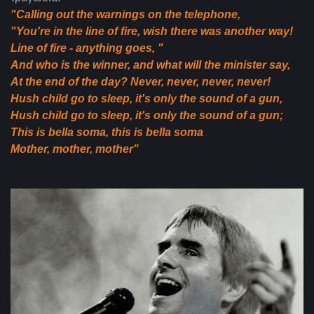
"Calling out the warnings on the telephone,
"You're in the line of fire, wish there was another way!
Line of fire - anything goes, "
And who is the winner, and what will the minister say,
At the end of the day? Never, never, never, never!
Hush child go to sleep, it's only the sound of a gun,
Hush child go to sleep, it's only the sound of a gun;
This is bella soma, this is bella soma
Mother, mother, mother"