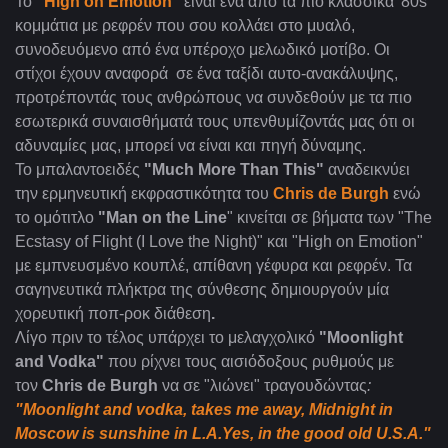
To
"High on Emotion"
είναι ένα από τα πιο κλασσικά '80s
κομμάτια με ρεφρέν που σου κολλάει στο μυαλό,
συνοδευόμενο από ένα υπέροχο μελωδικό μοτίβο. Oι
στίχοι έχουν αναφορά σε ένα ταξίδι αυτο-ανακάλυψης,
προτρέποντάς τους ανθρώπους να συνδεθούν με τα πιο
εσωτερικά συναισθήματά τους υπενθυμίζοντάς μας ότι οι
αδυναμίες μας, μπορεί να είναι και πηγή δύναμης.
Το μπαλαντοειδές
"Much More Than This"
αναδεικνύει
την ερμηνευτική εκφραστικότητα του
Chris de Burgh
ενώ
το ομότιτλο
"Man on the Line
" κινείται σε βήματα των "The
Ecstasy of Flight (I Love the Night)" και "High on Emotion"
με εμπνευσμένο κουπλέ, απίθανη γέφυρα και ρεφρέν. Τα
σαγηνευτικά πλήκτρα της σύνθεσης δημιουργούν μία
χορευτική ποπ-ροκ διάθεση
.
Λίγο πριν το τέλος υπάρχει το μελαγχολικό
"Moonlight
and Vodka"
που ρίχνει τους αισιόδοξους ρυθμούς με
τον
Chris de Burgh
να σε "λιώνει" τραγουδώντας
:
"Moonlight and vodka, takes me away, Midnight in
Moscow is sunshine in L.A.Yes, in the good old U.S.A."