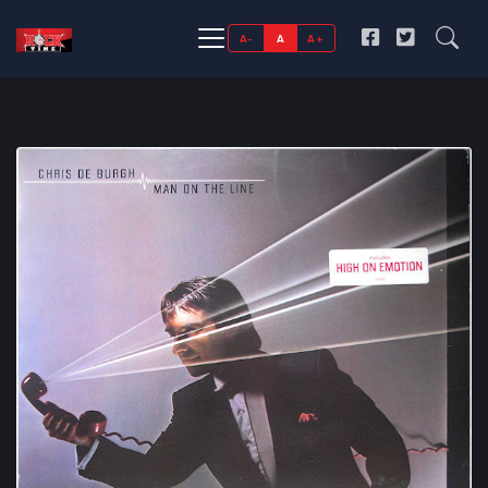
A-
A
A+