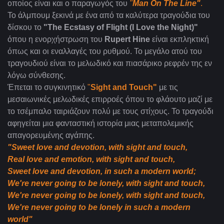
οποίος είναι και ο παραγωγός του
"
Man On The Line"
.
Το άλμπουμ ξεκινά με ένα από τα καλύτερα τραγούδια του
δίσκου το
"The Ecstasy of Flight (I Love the Night)"
όπου η ενορχήστρωση του
Rupert Hine
είναι εκπληκτική
όπως και οι εναλλαγές του ρυθμού. Το μεγάλο ατού του
τραγουδιού είναι το μελωδικό και πιασάρικο ρεφρέν της εν
λόγω σύνθεσης.
Έπεται το συγκινητικό
"
Sight and Touch"
με τις
μεσαιωνικές μελωδικές επιρροές όπου το φλάουτο μαζί με
το τσέμπαλο ταιριάζουν πολύ με τους στίχους. Το τραγούδι
αφηγείται μια φανταστική ιστορία μιας μεταπολεμικής
απαγορευμένης αγάπης.
"Sweet love and devotion, with sight and touch,
Real love and emotion, with sight and touch,
Sweet love and devotion, in such a modern world;
We're never going to be lonely, with sight and touch,
We're never going to be lonely, with sight and touch,
We're never going to be lonely in such a modern
world"