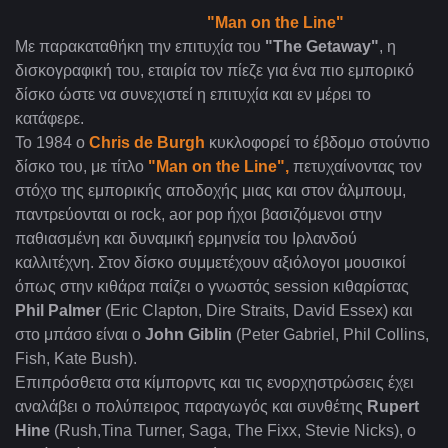
"Man on the Line"
Με παρακαταθήκη την επιτυχία του
"The Getaway"
, η
δισκογραφική του, εταιρία τον πίεζε για ένα πιο εμπορικό
δίσκο ώστε να συνεχιστεί η επιτυχία και εν μέρει το
κατάφερε.
Το 1984 ο
Chris de Burgh
κυκλοφορεί το έβδομο στούντιο
δίσκο του, με τίτλο
"Man on the Line"
,
πετυχαίνοντας τον
στόχο της εμπορικής αποδοχής μιας και στον άλμπουμ,
παντρεύονται οι rock, aor pop ήχοι βασιζόμενοι στην
παθιασμένη και δυναμική ερμηνεία του Ιρλανδού
καλλιτέχνη. Στον δίσκο συμμετέχουν αξιόλογοι μουσικοί
όπως στην κιθάρα παίζει ο γνωστός session κιθαρίστας
Phil Palmer
(Eric Clapton, Dire Straits, David Essex) και
στο μπάσο είναι ο
John Giblin
(Peter Gabriel, Phil Collins,
Fish, Kate Bush).
Επιπρόσθετα στα κίμπορντς και τις ενορχηστρώσεις έχει
αναλάβει ο πολύπειρος παραγωγός και συνθέτης
Rupert
Hine
(Rush,Tina Turner, Saga, Τhe Fixx, Stevie Nicks), ο