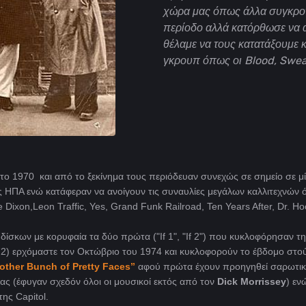
χώρα μας όπως άλλα συγκροτ
περίοδο αλλά κατόρθωσε να α
θέλαμε να τους κατατάξουμε 
γκρουπ όπως οι Blood, Sweat
 το 1970 και από το ξεκίνημα τους περιόδευαν συνεχώς σε σημείο σε μ
ις ΗΠΑ ενώ κατάφεραν να ανοίγουν τις συναυλίες μεγάλων καλλιτεχνών
 Dixon,Leon Traffic, Yes, Grand Funk Railroad, Ten Years After, Dr. Ho
δίσκων με κορυφαία τα δύο πρώτα ("Ιf 1", "If 2") που κυκλοφόρησαν τη
2) ερχόμαστε τον Οκτώβριο του 1974 και κυκλοφορούν το έβδομο στού
other Bunch of Pretty Faces”
αφού πρώτα έχουν προηγηθεί σαρωτικ
ας (έφυγαν σχεδόν όλοι οι μουσικοί εκτός από τον
Dick Morrissey
) εν
ης Capitol.