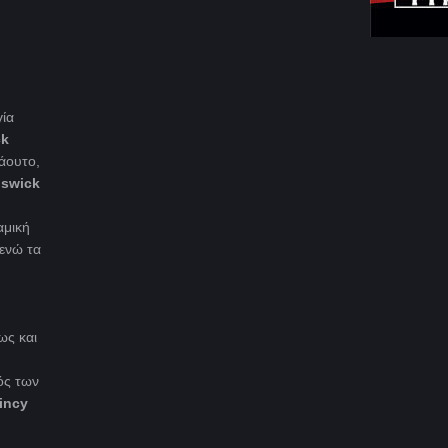
γία
ck
άουτο,
iswick
αμική
 ενώ τα
ως και
ός των
incy