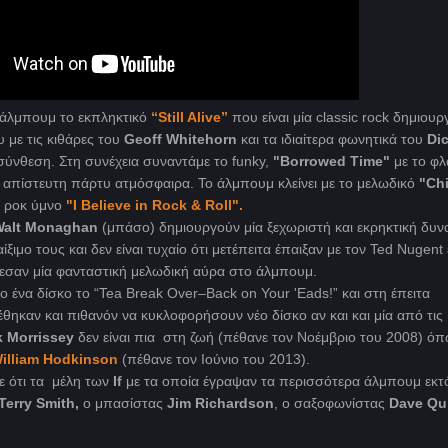
 άλμπουμ το εκπληκτικό
“
Still
Alive”
που είναι μία classic rock δημιουρ
 με τις κιθάρες του
Geoff Whitehorn
και τα ιδιαίτερα φωνητικά του
Di
σύνθεση. Στη συνέχεια συναντάμε το funky,
"
Borrowed
Time"
με το φλ
α απίστευτη πάρτυ ατμόσφαιρα. Το άλμπουμ κλείνει με το μελωδικό
"
Ch
ο ροκ ύμνο
"
I
Believe
in
Rock &
Roll".
Walt
Monaghan
(μπάσο) δημιουργούν μία ξεχωριστή και εκρηκτική δυν
ίξιμο τους και δεν είναι τυχαίο ότι μετέπειτα έπαιξαν με τον Ted Nugent
σαν μία φανταστική μελωδική αύρα στο άλμπουμ.
 ένα δίσκο το “Tea Break Over–Back on Your 'Eads!” και στη έπειτα
ηκαν και πιθανόν να κυκλοφορήσουν νέο δίσκο αν και και μία από τις
k Morrissey
δεν είναι πια στη ζωή (πέθανε τον Νοέμβριο του 2008) όπ
illiam Hodkinson
(πέθανε τον Ιούνιο του 2013).
ε ότι τα μέλη των
If
με τα οποία έγραψαν τα περισσότερα άλμπουμ εκτ
Terry Smith,
ο μπασίστας
Jim Richardson
, ο σαξοφωνίστας
Dave Qu