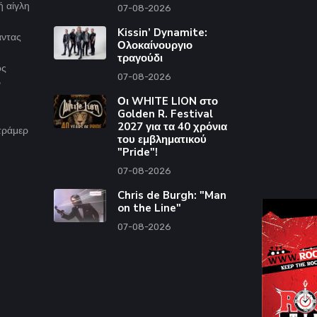
ή αίγλη
07-08-2026
Kissin’ Dynamite:
άντας
Ολοκαίνουργιο
τραγούδι
ος
07-08-2026
ν
Οι WHITE LION στο
Golden R. Festival
2027 για τα 40 χρόνια
ντράμερ
του εμβληματικού
"Pride"!
07-08-2026
Chris de Burgh: "Man
on the Line"
07-08-2026