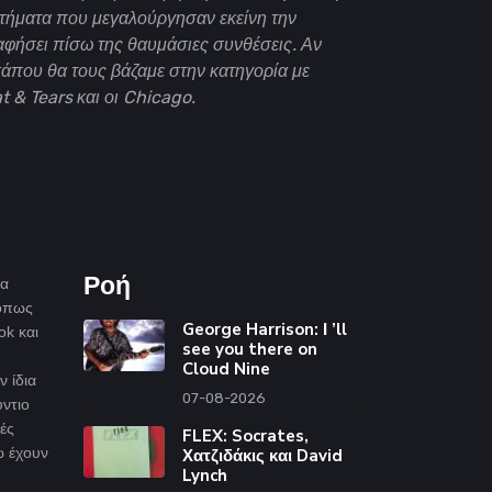
ήματα που μεγαλούργησαν εκείνη την
φήσει πίσω της θαυμάσιες συνθέσεις. Αν
κάπου θα τους βάζαμε στην κατηγορία με
 & Tears και οι Chicago.
Ροή
ία
 όπως
George Harrison: Ι ’ll
ok και
see you there on
Cloud Nine
ν ίδια
07-08-2026
ντιο
ές
FLEX: Socrates,
ώ έχουν
Χατζιδάκις και David
Lynch