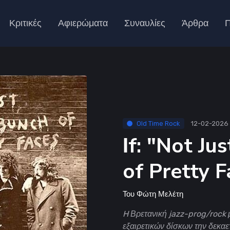
Κριτικές
Αφιερώματα
Συναυλίες
Άρθρα
Π
Old Time Rock
12-02-2026
Ιf: "Not J
of Pretty F
Του
Φώτη Μελέτη
H Βρετανική jazz-prog/rock
εξαιρετικών δίσκων την δεκαε