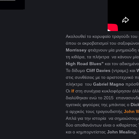
Ακολουθεί το κορυφαίο τραγούδι του
όπου οι ακροβατισμοί του σαξοφώνου
Morrissey
φτιάχνουν μία μνημειώδη 
τη κιθάρα, τα πλήκτρα να κάνουν μί
High
Road
Blues"
και τον αδικημέν
To δίδυμο
Cliff
Davies
(ντραμς) και
στις συνθέσεις με το αριστοτεχνικό πα
πλήκτρα του
Gabriel Magno
πρόσθε
Οι
If
στη συνέχεια κυκλοφόρησαν άλλο
διαλύθηκαν ενώ το 2015 επανασυνδέθ
ηγετικές φιγούρες της μπάντας ο
Dic
ο αρχικός τους τραγουδιστής
John W
Απλά για την ιστορία να σημειώσουμ
δύο αποθανόντων είναι ο κιθαρίστας
και ο κημπορντίστας
John Mealing.