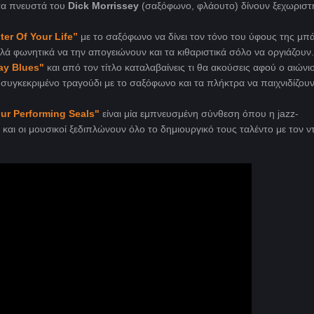
ι τα πνευστά του
Dick Morrissey
(σαξόφωνο, φλάουτο) δίνουν ξεχωριστ
ter
Of
Your
Life”
με το σαξόφωνο να δίνει τον τόνο του ύφους της μπ
λά φωνητικά να την απογειώνουν και τα κιθαριστικά σόλο να οργιάζουν.
ay Blues"
και από τον τίτλο καταλαβαίνεις τι θα ακούσεις αφού ο αιώνι
συγκεκριμένο τραγούδι με το σαξόφωνο και τα πλήκτρα να παιχνιδίζου
our
Performing
Seals"
είναι μία εμπνευσμένη σύνθεση όπου η jazz-
 και οι μουσικοί ξεδιπλώνουν όλο το δημιουργικό τους ταλέντο με τον 