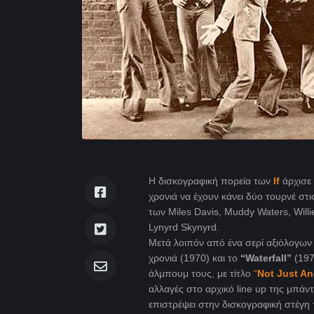
Η δισκογραφική πορεία των
If
άρχισε
χρονιά να έχουν κάνει δύο τουρνέ στ
των Miles Davis, Muddy Waters, Willie
Lynyrd Skynyrd.
Μετά λοιπόν από ένα σερί αξιόλογων 
χρονιά (1970) και το
“Waterfall”
(197
άλμπουμ τους, με τίτλο
“
Not Just An
αλλαγές στο αρχικό line up της μπάντ
επιστρέψει στην δισκογραφική στέγη τ