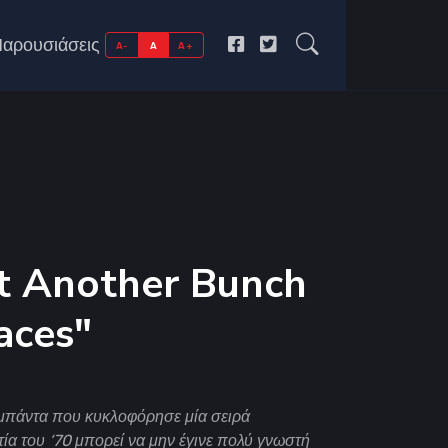
αρουσιάσεις
A-
A
A+
ust Another Bunch
aces"
 μπάντα που κυκλοφόρησε μία σειρά
τία του ‘70 μπορεί να μην έγινε πολύ γνωστή