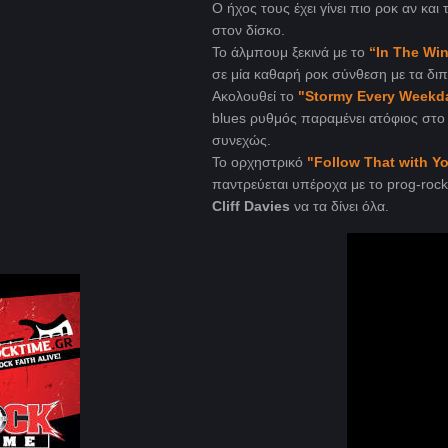
O ήχος τους έχει γίνει πιο ροκ αν κα
στον δίσκο.
Το άλμπουμ ξεκινά με το
“
In
The
Win
σε μία καθαρή ροκ σύνθεση με τα διπ
Ακολουθεί το
"Stormy Every Weekd
blues ρυθμός παραμένει ατόφιος στο 
συνεχώς.
Το ορχηστρικό
"
Follow
That
with
Y
παντρεύεται υπέροχα με το prog-rock
Cliff Davies
να τα δίνει όλα.