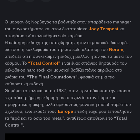
O μορφονιός Νορβηγός τα βρόντηξε στον απαράδεκτο manager
του συγκροτήματος και στον δικτατορίσκο
Joey Tempest
και
αποφάσισε ν’ ακολουθήσει solo καριέρα.
Η επίσημη εκδοχή της αποχώρησης ήταν οι μουσικές διαφορές,
ωστόσο η κυκλοφορία του πρώτο solo άλμπουμ του
Norum
,
απέδειξε ότι η συγκεκριμένη εκδοχή μάλλον ήταν για τα μάτια του
κόσμου. Το
“Total Control”
είναι ένας σπάνιος θησαυρός του
μελωδικού hard rock και μουσικά βαδίζει πάνω ακριβώς στα
χνάρια του
“The Final Countdown”
, φυσικά σε μια πιο
καθαριστική εκδοχή.
Θυμάμαι το καλοκαίρι του 1987, όταν πρωτοάκουσα την κασέτα
είχα πάει τριήμερη εκδρομή με το σχολείο στον Πόρο και
πραγματικά η μικρή, αλλά αρκούντως φανατική metal παρέα του
σχολείου, ενώ έκραζε τους
Europe
επειδή τάχα μου ξεπούλησαν
τα “ιερά και τα όσια του metal”, αντιθέτως αποθέωνε το
“Total
Control”.