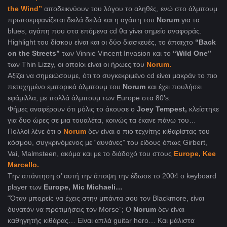
the Wind”
αποδεικνύουν του λόγου το αληθές, ενώ στο άλμπουμ
πρωτοεμφανίζεται δειλά δειλά και η αγάπη του
Norum
για τα
blues, αγάπη που στα επόμενα cd θα γίνει σημείο αναφοράς.
Highlight του δίσκου είναι και οι δύο διασκευές, το άπαιχτο
“Back
on the Streets”
των Vinnie Vincent Invasion και το
“Wild One”
των Thin Lizzy, οι οποίοι είναι οι ήρωες του
Norum.
Αξίζει να σημειώσουμε, ότι το συγκεκριμένο cd είναι μακράν το πιο
πετυχημένο εμπορικά άλμπουμ του
Norum
και έχει πουλήσει
εφάμιλλα, με πολλά άλμπουμ των Europe στα 80’s.
Φήμες αναφέρουν ότι μόλις το άκουσε ο
Joey Tempest,
κλείστηκε
για δυο ώρες σε μια τουαλέτα, κοινώς τα έκανε πάνω του…
Πολλοί λένε ότι ο
Norum
δεν είναι ο πιο τεχνίτης κιθαρίστας του
κόσμου, συγκρινόμενος με “αυνάνες” του είδους όπως Girbert,
Vai, Malmsteen, ακόμα και με το διάδοχό του στους
Europe, Kee
Marcello.
Tην απάντηση σ’ αυτή την άποψη την έδωσε το 2004 ο keyboard
player των
Europe, Mic Michaeli…
“Όταν μπορείς να έχεις στην μπάντα σου τον Blackmore, είναι
δυνατόν να προτιμήσεις τον Morse”; Ο
Norum
δεν είναι
καθηγητής κιθάρας… Είναι απλά guitar hero… Και μάλιστα