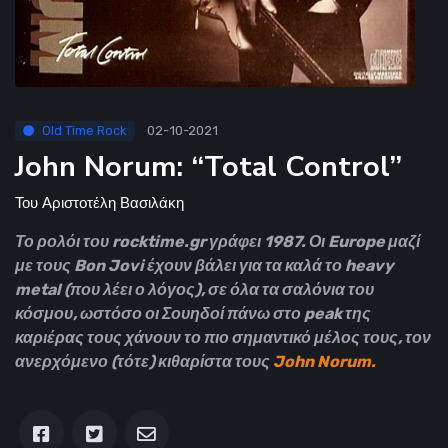
Old Time Rock
02-10-2021
John Norum: “Total Control”
Του
Αριστοτέλη Βασιλάκη
Το ρολόι του rocktime.gr γράφει 1987. Οι Europe μαζί
με τους Bon Jovi έχουν βάλει για τα καλά το heavy
metal (που λέει ο λόγος), σε όλα τα σαλόνια του
κόσμου, ωστόσο οι Σουηδοί πάνω στο peak της
καριέρας τους χάνουν το πιο σημαντικό μέλος τους, τον
ανερχόμενο (τότε) κιθαρίστα τους
John Norum.