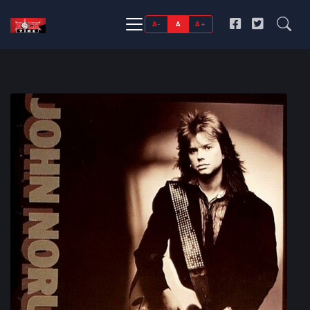
A-
A
A+