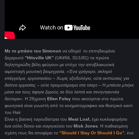
Με το μπάσο του Simonon
να οδηγεί το επιτηδευμένα
ζαχαρωτό
“
Hitsville
UK
”
(UK#56, 31/1/81) τα πρώτα
δηλητηριώδη βέλη φεύγουν με στόχο την αποβλακωτικά
αιμοσταγή μουσική βιομηχανία.
«Ένα γρήγορο, σκληρό
επάγγελμα, εργοστασίου – Χωρίς εξοδολόγιο, ούτε εκπτώσεις για
δείπνα εργασίας – ούτε προμοτάρισμα στα τσαρτ – Η μπάντα μπήκε
μέσα και τους άφησε ξερούς σε δύο λεπτά και πενηνταεννέα
δεύτερα».
Η 29χρονη
Ellen Foley
που ακούγεται στα πρώτα
φωνητικά είναι γνωστή από το κινηματογραφικο και θεατρικό καστ
του Hair.
Είναι η βασική ταγουδίστρια του
Meat Loaf,
έχει κυκλοφορήσει
ένα σόλο δίσκο και σαγηνεύσει τον
Mick Jones
. Η παθιασμένη
σχέση τους θα αποφέρει το
“Should I Stay Or Should I Go”
, ένα