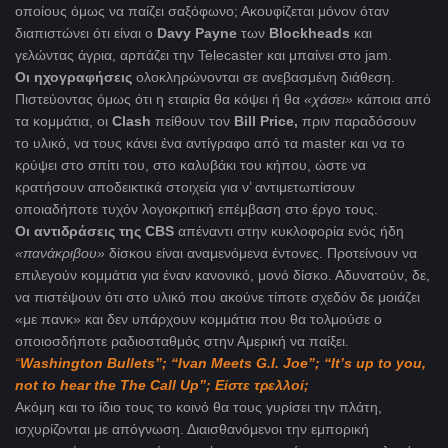
οποίους όμως να παίζει σαξόφωνο; Ακουφίζεται μόνον όταν
διαπιστώνει ότι είναι ο
Davy Payne
των
Blockheads
και
γελώντας άγρια, αρπάζει την Telecaster και μπαίνει στο jam.
Οι ηχογραφήσεις
ολοκληρώνονται σε ανεβασμένη διάθεση.
Πιστεύοντας όμως ότι η εταιρία θα κόψει ή θα
«χάσει»
κάποια από
τα κομμάτια, οι
Clash
πείθουν τον
Bill Price,
πριν παραδόσουν
το υλικό, να τους κάνει ένα αντίγραφο από τα master και να το
κρύψει στο σπίτι του, στο καλυβάκι του κήπου, ώστε να
κρατήσουν αποδεικτικά στοιχεία για ν’ αντιμετωπίσουν
οποιαδήποτε τυχόν λογοκριτική επέμβαση στο έργο τους.
Οι αντιδράσεις της CBS
απέναντι στην κυκλοφορία ενός ήδη
«πανάκριβου»
δίσκου είναι αναμενόμενα έντονες. Προτείνουν να
επιλεγούν κομμάτια για έναν κανονικό, μονό δίσκο. Αδυνατούν, δε,
να πιστέψουν ότι στο υλικό που ακούνε τίποτε σχεδόν δε μοιάζει
«με πανκ» και δεν υπάρχουν κομμάτια που θα τολμούσε ο
οποιοσδήποτε ραδιοσταθμός στην Αμερική να παίξει.
“
Washington Bullets”; “Ivan Meets G.I. Joe”; “It’s up to you,
not to hear the The Call Up”;
Είστε
τρελλοί
;
Ακόμη και το ίδιο τους το κοινό θα τους γυρίσει την πλάτη,
ισχυρίζονται με απόγνωση. Διαισθανόμενοι την εμπορική