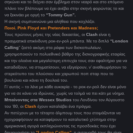
σηκώνει και το δείχνει σαν έμβλημα στον νεαρό και στo επόμενο
πλάνο τον βλέπουμε να έχει ανέβει στην σκηνή φορώντας το και
να ξεκινάει με οργή το
“Tommy Gun”.
H σκηνή συμπυκνώνει μια αλήθεια που κοχλάζει.
Ποιοi. Pink Floyd και Pretenders και Madness;
Τους πρώτους μήνες της νέας δεκαετίας, οι
Clash
είναι η
πραγματικά επικίνδυνη ροκ-εν-ρολ μπάντα. Με το διπλό
“London
Calling
” ζεστό ακόμη στα ράφια των δισκοπωλείων,
χρησιμοποιούν το πολυεθνικό βάθρο της δισκογραφικής εταιρίας
και την ολοένα και μεγαλύτερη επιτυχία τους σαν εφαλτήριο για να
καταδείξουν, να στιγματίσουν, να εξεγείρουν, ν’ αναθεωρήσουν το
στερεότυπο του πλούσιου και χαρωπού ποπ σταρ που το
βουλώνει και κάνει τη δουλειά του.
Γι’ αυτός – το λένε με κάθε ευκαιρία - το ροκ-εν-ρολ δεν είναι μόνο
για να σε κάνει να ιδρώνεις, χωρίς να τολμά να πει κάτι με νόημα.
Μπαίνοντας στα Wessex Studios
του Λονδίνου τον Αύγουστο
του ’80, οι
Clash
έχουν καταλάβει ένα πράγμα.
Αν πετύχουν με το τέταρτο άλμπουμ τους που ετοιμάζονται να
ηχογραφήσουν να καταφέρουν το καταλυτικό χτύπημα στην
αμερικανική αγορά εκπληρώνοντας τις προσδοκίες που έχει
δημιουργήσει το
“London Calling”
,
η ανταμοιβή τους θα είναι