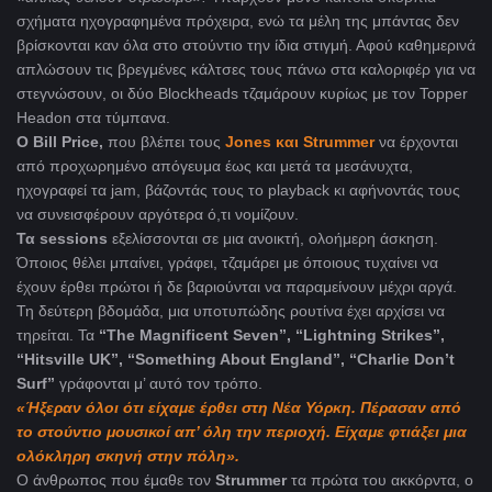
σχήματα ηχογραφημένα πρόχειρα, ενώ τα μέλη της μπάντας δεν
βρίσκονται καν όλα στο στούντιο την ίδια στιγμή. Αφού καθημερινά
απλώσουν τις βρεγμένες κάλτσες τους πάνω στα καλοριφέρ για να
στεγνώσουν, οι δύο Blockheads τζαμάρουν κυρίως με τον Topper
Headon στα τύμπανα.
Ο Bill Price,
που βλέπει τους
Jones και Strummer
να έρχονται
από προχωρημένο απόγευμα έως και μετά τα μεσάνυχτα,
ηχογραφεί τα jam, βάζοντάς τους το playback κι αφήνοντάς τους
να συνεισφέρουν αργότερα ό,τι νομίζουν.
Τα sessions
εξελίσσονται σε μια ανοικτή, ολοήμερη άσκηση.
Όποιος θέλει μπαίνει, γράφει, τζαμάρει με όποιους τυχαίνει να
έχουν έρθει πρώτοι ή δε βαριούνται να παραμείνουν μέχρι αργά.
Τη δεύτερη βδομάδα, μια υποτυπώδης ρουτίνα έχει αρχίσει να
τηρείται. Τα
“The Magnificent Seven”, “Lightning Strikes”,
“Hitsville UK”, “Something About England”, “Charlie Don’t
Surf”
γράφονται μ’ αυτό τον τρόπο.
«Ήξεραν όλοι ότι είχαμε έρθει στη Νέα Υόρκη. Πέρασαν από
το στούντιο μουσικοί απ’ όλη την περιοχή. Είχαμε φτιάξει μια
ολόκληρη σκηνή στην πόλη».
Ο άνθρωπος που έμαθε τον
Strummer
τα πρώτα του ακκόρντα, ο