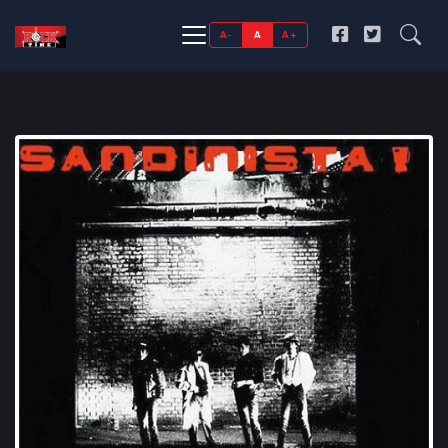
A-
A
A+