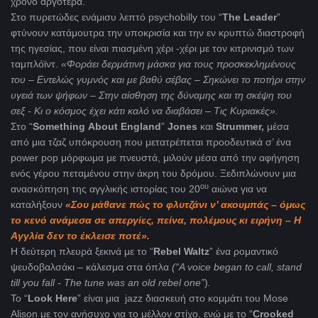
χρόνο αργότερα.
Στο πυρετώδες ενάμισυ λεπτό psychobilly του “
The
Leader
”
φτύνουν κατάμουτρα την υποκρισία και την εν κρυπτώ διαστροφή
της ηγεσίας, που είναι πιασμένη χέρι -χέρι με τον κιτρινισμό των
ταμπλόϊντ.
«Φοράει δερμάτινη μάσκα για τους προσκεκλημένους
του – Εντελώς γυμνός και με βαθύ σέβας – Σηκώνει το ποτήρι στην
υγειά των ψήφων – Στην αίσθηση της δύναμης και τη σκέψη του
σεξ - Κι ο κόσμος έχει κάτι καλό να διαβάσει – Τις Κυριακές».
Στο “
Something
About
England
”
Jones
και
Strummer,
μέσα
από μια τζαζ υπόκρουση που μετατρέπεται προοδευτικά σ’ ένα
power pop μόρφωμα με πνευστά, μιλούν μέσα από την αφήγηση
ενός γέρου πεταμένου στην άκρη του δρόμου. Ξεδιπλώνουν μια
ου
ανασκόπηση της αγγλικής ιστορίας του 20
αιώνα για να
καταλήξουν
«Σου μάθανε πώς το φλυτζάνι ν’ ακουμπάς – όμως
το κενό ανάμεσα σε απεργίες, πείνα, πολέμους κι ειρήνη – Η
Αγγλία δεν το έκλεισε ποτέ».
Η δεύτερη πλευρά ξεκινά με το “
Rebel Waltz
” ένα ρομαντικό
ψευδοβαλσάκι – κάλεσμα στα όπλα
(“A voice began to call, stand
till you fall - The tune was an old rebel one”
)
.
Το “
Look Here
” είναι μια jazz διασκευή στο κομμάτι του Mose
Alison με τον ανήσυχο για το μέλλον στίχο, ενώ με το “
Crooked