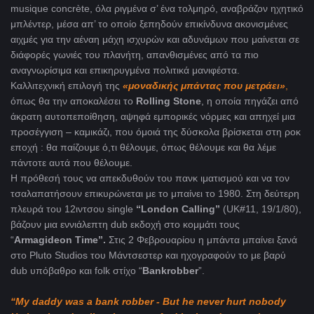
musique concrète, όλα ριγμένα σ’ ένα τολμηρό, αναβράζον ηχητικό
μπλέντερ, μέσα απ’ το οποίο ξεπηδούν επικίνδυνα ακονισμένες
αιχμές για την αέναη μάχη ισχυρών και αδυνάμων που μαίνεται σε
διάφορές γωνιές του πλανήτη, απανθισμένες από τα πιο
αναγνωρίσιμα και επικηρυγμένα πολιτικά μανιφέστα.
Καλλιτεχνική επιλογή της
«μοναδικής μπάντας που μετράει»
,
όπως θα την αποκαλέσει το
Rolling Stone
, η οποία πηγάζει από
άκρατη αυτοπεποίθηση, αψηφά εμπορικές νόρμες και απηχεί μια
προσέγγιση – καμικάζι, που όμοιά της δύσκολα βρίσκεται στη ροκ
εποχή : θα παίζουμε ό,τι θέλουμε, όπως θέλουμε και θα λέμε
πάντοτε αυτά που θέλουμε.
Η πρόθεσή τους να απεκδυθούν του πανκ ιματισμού και να τον
τσαλαπατήσουν επικυρώνεται με το μπαίνει το 1980. Στη δεύτερη
πλευρά του 12ιντσου single
“London Calling”
(UK#11, 19/1/80),
βάζουν μια εννιάλεπτη dub εκδοχή στο κομμάτι τους
“
Armagideon Time”.
Στις 2 Φεβρουαρίου η μπάντα μπαίνει ξανά
στο Pluto Studios του Μάντσεστερ και ηχογραφούν το με βαρύ
dub υπόβαθρο και folk στίχο “
Bankrobber
”.
“My daddy was a bank robber - But he never hurt nobody