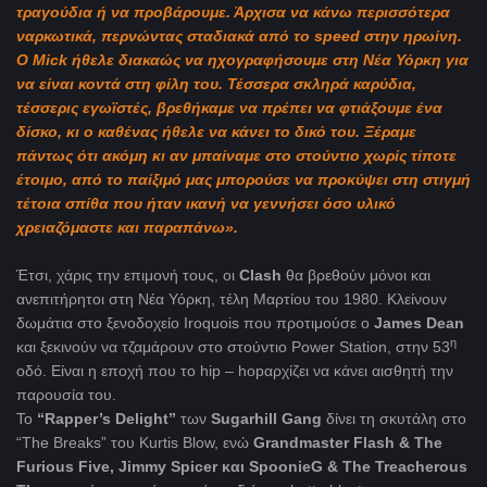
τραγούδια ή να προβάρουμε. Άρχισα να κάνω περισσότερα
ναρκωτικά, περνώντας σταδιακά από το
speed
στην ηρωίνη.
Ο
Mick
ήθελε διακαώς να ηχογραφήσουμε στη Νέα Υόρκη για
να είναι κοντά στη φίλη του. Τέσσερα σκληρά καρύδια,
τέσσερις εγωϊστές, βρεθήκαμε να πρέπει να φτιάξουμε ένα
δίσκο, κι ο καθένας ήθελε να κάνει το δικό του. Ξέραμε
πάντως ότι ακόμη κι αν μπαίναμε στο στούντιο χωρίς τίποτε
έτοιμο, από το παίξιμό μας μπορούσε να προκύψει στη στιγμή
τέτοια σπίθα που ήταν ικανή να γεννήσει όσο υλικό
χρειαζόμαστε και παραπάνω».
Έτσι, χάρις την επιμονή τους, οι
Clash
θα βρεθούν μόνοι και
ανεπιτήρητοι στη Νέα Υόρκη, τέλη Μαρτίου του 1980. Κλείνουν
δωμάτια στο ξενοδοχείο Iroquois που προτιμούσε ο
James Dean
η
και ξεκινούν να τζαμάρουν στο στούντιο Power Station, στην 53
οδό. Είναι η εποχή που το hip – hopαρχίζει να κάνει αισθητή την
παρουσία του.
Το
“Rapper’s Delight”
των
Sugarhill Gang
δίνει τη σκυτάλη στο
“The Breaks” του Kurtis Blow, ενώ
Grandmaster Flash & The
Furious Five, Jimmy Spicer και SpoonieG & The Treacherous