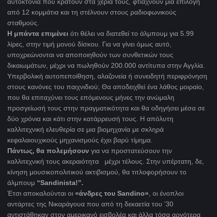
αυτοκτονία που κρατούν στα χέρια τους, φτιάχνουν μια επιλογή
από 12 κομμάτια και τη στέλνουν στους ραδιοφωνικούς
σταθμούς.
Η μπάντα επιμένει
ότι θέλει να διατεθεί το άλμπουμ για 5.99
λίρες, στην τιμή μονού δίσκου. Για να γίνει όμως αυτό,
υποχρεώνονται να αποποιηθούν των συνθετικών τους
δικαιωμάτων, μέχρι να πωληθούν 200.000 αντίτυπα στην Αγγλία.
Υπερβολική αυτοπεποίθηση, αλαζονεία ή συνειδητή περιφρόνηση
στους κανόνες του παιχνιδιού; Θα αποδειχθεί ένα λάθος μοιραίο,
που θα επιταχύνει τους επόμενους μήνες την ανώμαλη
προσγείωσή τους στην πραγματικότητα και θα οδηγήσει μέσα σε
δύο χρόνια και κάτι στην κατάρρευσή τους. Η απόλυτη
καλλιτεχνική ελευθερία σε μια βιομηχανία με σκληρά
κεφαλαιουχικούς μηχανισμούς έχει βαρύ τίμημα.
Πάντως, θα πολεμήσουν
για να προστατεύσουν την
καλλιτεχνική τους ακεραιότητα μέχρι τέλους. Στην υπέρτατη, δε,
κίνηση μουσικοπολιτικού ακτιβισμού, θα τιτλοφορήσουν το
άλμπουμ
“Sandinista!”.
Έτσι αποκαλούνται οι
«άνδρες του Sandino»
, οι ένοπλοι
αντάρτες της Νικαράγουα που από τη δεκαετία του ’30
αντιστάθηκαν στον αμερικανό εισβολέα και άλλα τόσα αργότερα