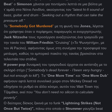
Beat
” o
Simonon
χάνεται για πεντέμισυ λεπτά σε μια βόλτα με
τ΄αμάξι στο Νότιο Λονδίνο, ακούγοντας τον
“latest hi-fi sound of
bass, guitar and drum - Seeking out a rhythm that can take the
pressure off.”
Το
“
Somebody
Got
Murdered
”
με τη φωνή του
Jones,
λέγεται
ότι γράφτηκε όταν ο περίφημος παραγωγός κι ενορχηστρωτής
Jack Nitzsche
τους προσέγγισε αναζητώντας ένα τραγούδι για
την ταινία του
William Friedkin
“Cruising” («Το Ψωνηστήρι», με
τον Al Pacino), αφήνοντας όμως στη συνέχεια την προσφορά του
μετέωρη, καθώς το εμπορικό πακέτο της ταινίας βρισκόταν στα
τελευταία του στάδια.
Η power pop
δυναμική του τραγουδιού έρχεται σε αντίστιξη με το
σκληρό στίχο (
“
Somebody
’
s
dead
forever
-
I
’
been
very
hungry
-
but
not
enough
to
kill
”
)
.
Tα “
One
More
Time
” και “
One
More
Dub
”
αφήνουν εφτά λεπτά συνολικά χώρο στον Mickey Dread να
οδηγήσει το ρυθμό σε άλλο κόσμο, αυτόν του Watt Town της
Τζαμάϊκα, εκεί που
“
You
don
’
t
need
no
silicon
to
calculate
poverty
”.
O δεύτερος δίσκος ξεκινά με το funk
“
Lightning
Strikes
(
Not
Once
But
Twice
)”,
πάνω στο οποίο ο
Strummer
γαυγίζει beat