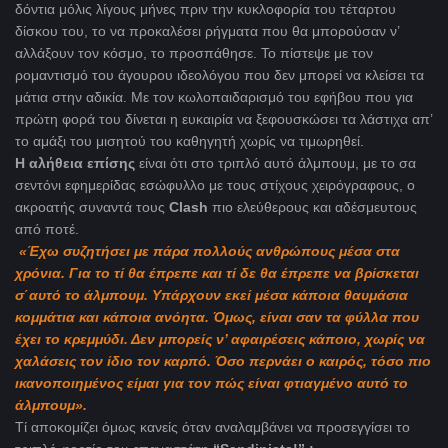
δόντια μόλις λίγους μήνες πριν την κυκλοφορία του τέταρτου
δίσκου του, το να προκαλέσει ρήγματα που θα μπορούσαν ν’
αλλάξουν τον κόσμο, το προσπάθησε. Το πίστεψε με τον
ρομαντισμό του άγουρου ιδεολόγου που δεν μπορεί να κλείσει τα
μάτια στην αδικία. Με τον κωλοπαιδαρισμό του εφήβου που για
πρώτη φορά του δίνεται η ευκαιρία να ξεφουσκώσει τα λάστιχα απ’
το αμάξι του μισητού του καθηγητή χωρίς να τιμωρηθεί.
Η αλήθεια επίσης
είναι ότι στο τριπλό αυτό άλμπουμ, με το σα
σεντόνι εφημερίδας εσώφυλλο με τους στίχους χειρόγραφους, ο
ακροατής συναντά τους
Clash
πιο ελεύθερους και αδέσμευτους
από ποτέ.
«Έχω συζητήσει με πάρα πολλούς ανθρώπους μέσα στα
χρόνια. Για το τί θα έπρεπε και τί δε θα έπρεπε να βρίσκεται
σ΄αυτό το άλμπουμ. Υπάρχουν εκεί μέσα κάποια θαυμάσια
κομμάτια και κάποια ανόητα. Όμως, είναι σαν τα φύλλα που
έχει το κρεμμύδι. Δεν μπορείς ν’ αφαιρέσεις κάποιο, χωρίς να
χαλάσεις τον ίδιο τον καρπό. Όσο περνάει ο καιρός, τόσο πιο
ικανοποιημένος είμαι για τον πώς είναι φτιαγμένο αυτό το
άλμπουμ».
Τί αποκομίζει όμως κανείς όταν αναλαμβάνει να προσεγγίσει το