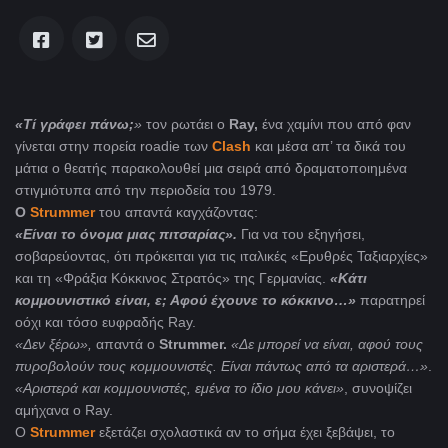
«Τί γράφει πάνω;
»
τον ρωτάει ο
Ray,
ένα χαμίνι που από φαν
γίνεται στην πορεία roadie των
Clash
και μέσα απ’ τα δικά του
μάτια ο θεατής παρακολουθεί μια σειρά από δραματοποιημένα
στιγμιότυπα από την περιοδεία του 1979.
Ο
Strummer
του απαντά καγχάζοντας:
«Είναι το όνομα μιας πιτσαρίας».
Για να του εξηγήσει,
σοβαρεύοντας, ότι πρόκειται για τις ιταλικές «Ερυθρές Ταξιαρχίες»
και τη «Φράξια Κόκκινος Στρατός» της Γερμανίας.
«Κάτι
κομμουνιστικό είναι, ε; Αφού έχουνε το κόκκινο…»
παρατηρεί
oόχι και τόσο ευφραδής Ray.
«Δεν ξέρω»,
απαντά ο
Strummer.
«Δε μπορεί να είναι, αφού τους
πυροβολούν τους κομμουνιστές. Είναι πάντως από τα αριστερά…»
.
«Αριστερά και κομμουνιστές, εμένα το ίδιο μου κάνει»
, συνοψίζει
αμήχανα ο Ray.
Ο
Strummer
εξετάζει σχολαστικά αν το σήμα έχει ξεβάψει, το