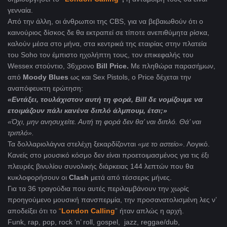
γενναία.
Από την άλλη, οι άνθρωποι της CBS, για να βεβαιωθούν ότι ο
καινούριος δίσκος δε θα εκτραπεί σε τίποτε ανεπιθύμητα ρίσκα,
καλούν μέσα στο μήνα, στα κεντρικά της εταιρίας στην πλατεία
του Soho τον έμπιστο ηχολήπτη τους, τον επικεφαλής του
Wessex στούντιο, 36χρονο
Bill Price.
Με πληθώρα παρασήμων,
από
Moody Blues
ως και Sex Pistols, ο Price δέχεται την
αναπόφευκτη ερώτηση:
«Εντάξει, τουλάχιστον αυτή τη φορά,
Bill
δε νομίζουμε να
ετοιμάζουν πάλι κανένα διπλό άλμπουμ, έτσι;»
«Όχι, μην ανησυχείτε. Αυτή τη φορά δεν θα’ ναι διπλό. Θά’ ναι
τριπλό».
Τα δολλαριολάγνα στελέχη ξεκαρδίζονται
«με το αστείο»
. Λογικό.
Κανείς στο μουσικό κόσμο δεν είναι προετοιμασμένος για τις έξι
πλευρές βινυλίου συνολικής διάρκειας 144 λεπτών που θα
κυκλοφορήσουν οι
Clash
μετά από τέσσερις μήνες.
Για τα 36 τραγούδια που αυτές περιλαμβάνουν την χωρίς
προηγούμενο μουσική πανσπερμία, την προσανατολισμένη λες ν’
αποδείξει ότι το
“
London Calling
” ήταν απλώς η αρχή.
Funk, rap, pop, rock ‘n’ roll, gospel, jazz, reggae/dub,