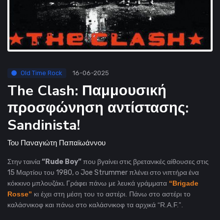
Old Time Rock
16-06-2025
The Clash: Παμμουσική
προσφώνηση αντίστασης:
Sandinista!
Του
Παναγιώτη Παπαϊωάννου
Στην ταινία
“Rude Boy”
που βγαίνει στις βρετανικές αίθουσες στις
15 Μαρτίου του 1980, ο Joe Strummer πλένει στο νιπτήρα ένα
κόκκινο μπλουζάκι.
Γράφει πάνω με λευκά γράμματα
“Brigade
Rosse”
κι έχει στη μέση του το αστέρι. Πάνω στο αστέρι το
καλάσνικοφ και πάνω στο καλάσνικοφ τα αρχικά “R.A.F.”.