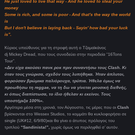
He just loved to live that way - And he loved to steal your
money
Some is rich, and some is poor - And that's the way the world
is
But I don't believe in laying back - Sayin' how bad your luck
is”.
Κύριος υπεύθυνος για τη στροφή αυτή ο Τζαμαϊκάνος
dj Mickey Dread, που τους συνοδεύει στην περιοδεία “16Tons
Tour”.
«Δεν είχα ακούσει πανκ ροκ πριν συναντήσω τους
Clash
. Κι
όταν τους γνώρισα, σχεδόν τους λυπήθηκα. Ήταν άπλυτοι,
φορούσαν βρώμικα παλιόρουχα, τρύπια. Ήθελα όμως να
προωθήσω τη
reggae
, να τη δω να γίνεται μουσική διεθνής,
κι όπως διαπίστωσα, το ίδιο ήθελαν κι εκείνοι. Τους
υποστήριξα 100%».
Αργότερα μέσα στη χρονιά, τον Αύγουστο, τις μέρες που οι
Clash
βρίσκονται στο Wessex Studios, το κομμάτι θα κυκλοφορήσει σε
single (UK#12, 6/9/80)και θα γίνει o άτυπος πρόλογος του
τριπλού
“Sandinista!”,
χωρίς όμως να περιληφθεί σ’ αυτόν.