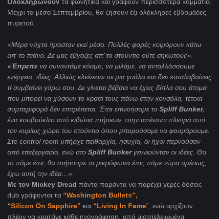
Ολοκληρώνουν
τα φωνητικά και γράφουν περισσότερα κομμάτια.
Μέχρι τα μέσα Σεπτεμβρίου, θα ζησουν έξι ολόκληρες εβδομάδες
πυρετού.
«
Μέρα νύχτα ήμασταν εκεί μέσα. Πολλές φορές κοιμόμουν κάτω
απ’ το πιάνο. Δε μας έβγαζες απ’ το στούντιο ούτε σηκωτούς».
«Έπρεπε
να συναντάμε κόσμο, να μιλάμε, να ανταλλάσσουμε
ενέργεια, ιδέες. Αλλιώς κλείνεσαι σε μια γυάλα και δεν καταλαβαίνεις
τί συμβαίνει γύρω σου. Δε γίνεται βέβαια να έχεις δίπλα σου άτομα
που μπορεί να χύσουν το κρασί τους πάνω στην κονσόλα, τέτοια
συμπεριφορά δεν επιτρέπεται. Έτσι επινοήσαμε το
Spliff
Bunker
,
ένα κουβούκλιο από κιβώτια πτήσεων, στην απέναντι πλευρά από
τον κυρίως χώρο του στούντιο όπου μπορούσαμε να φουμάρουμε.
Στο
control
room
υπήρχε πειθαρχία, ησυχία, οι ήχοι περνούσαν
από επεξεργασία, ενώ στο
Spliff
Bunker
γεννιούνταν οι ιδέες. Θα
το πάμε έτσι, θα στήσουμε τα μικρόφωνα έτσι, πάμε τώρα αμέσως,
έχω αυτή την ιδέα…».
Με τον Mickey Dread
πάντα παρόντα να παρέχει γερές δόσεις
dub γράφονται τα
“Washington Bullets”,
“Silicon On Sapphire”
και
“Living In Fame
”
, ενώ αρχίζουν
πλέον να κρατάνε κάθε ηχογράφηση, από μισοτελειωμένα