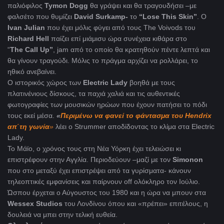
παλιόφιλος
Tymon Dogg
θα γράψει και θα τραγουδήσει –με
φαλσέτο που θυμίζει
David Surkamp-
το
“Lose This Skin”
. O
Ιvan Julian
που έχει μόλις φύγει από τους The Voivods του
Richard Hell
παίζει επί μιάμισυ ώρα συνέχεια κιθάρα στο
“
The Call Up”
, jam από το οποίο θα κρατηθούν πέντε λεπτά και
θα γίνουν τραγούδι. Μόλις το πράγμα αρχίζει να ρολλάρει, το
ηθικό ανεβαίνει.
Ο ιστορικός χώρος των
Electric Lady
βοηθά με τους
πλατινένιους δίσκους, τα παχιά χαλιά και τις αυθεντικές
φωτογραφίες των μουσικών ηρώων που έχουν πατήσει το πόδι
τους εκεί μέσα.
«
Περιμένω να φανεί το φάντασμα του
Hendrix
απ΄τη γωνία
»
λέει ο Strummer αποδίδοντας το κλίμα στα Electric
Lady.
Το Μάϊο, ο χρόνος τους στη Νέα Υόρκη έχει τελειώσει κι
επιστρέφουν στην Αγγλία. Περιοδεύουν –μαζί με τον
Simonon
που στο μεταξύ έχει επιστρέψει από τα γυρίσματα- κάνουν
τηλεοπτικές εμφανίσεις και παίρνουν off ολόκληρο τον Ιούλιο.
Ώσπου έρχεται ο Αύγουστος του 1980 και η ώρα να μπουν στα
Wessex Studios
του Λονδίνου όπου και «πρέπει» επιτέλους, η
δουλειά να μπει στην τελική ευθεία.