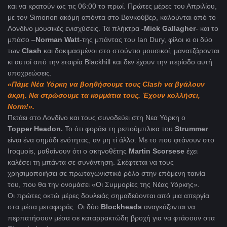
και να κρατούν ως τις 06:00 το πρωί. Πρώτες μέρες του Απριλίου,
με τον Simonon ακόμη απόντα στο Βανκούβερ, καλούνται από το
Λονδίνο μουσικές ενισχύσεις. Τα πλήκτρα
-Mick Gallagher
- και το
μπάσο –
Νorman Watt
-της μπάντας του Ian Dury, φίλοι κι οι δύο
των
Clash
και δοκιμασμένοι στο στούντιο μουσικοί, μανατζάρονται
κι αυτοί από την εταιρία Blackhill και δεν έχουν την περίοδο αυτή
υποχρεώσεις.
«Πάμε Νέα Υόρκη να βοηθήσουμε τους
Clash
να βγάλουν
άκρη. Να στρώσουμε τα κομμάτια τους. Έχουν κολλήσει,
Norm
!».
Πετάει στο Λονδίνο και τους συνοδεύει στη Νεα Υόρκη ο
Topper Headon.
Το ότι φοράει τη ρεπούμπλικα του
Strummer
είναι ένα σημάδι ενότητας, αν μη τί άλλο. Με το που φτάνουν στο
Iroquois, μαθαίνουν ότι ο σκηνοθέτης
Martin Scorsese
έχει
καλέσει τη μπάντα σε συνάντηση. Σκέφτεται να τους
χρησιμοποιήσει σε πρωταγωνιστικό ρόλο στην επόμενη ταινία
του, που θα την ονομάσει «Οι Συμμορίες της Νέας Υόρκης»
.
Οι πρώτες οκτώ μέρες δουλειάς σημαδεύονται από μια απεργία
στα μέσα μεταφοράς. Οι δύο
Blockheads
αναγκάζονται να
περπατήσουν μέσα σε καταρρακτώδη βροχή για να φτάσουν στα