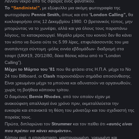
Λέννον νεκρό από τις σφαίρες ενός φανατικού.
Το
“Sandinista!”,
με εξώφυλλο μια ακόμη φωτογραφία της
φωτογράφου
Pennie Smith,
όπως και στο
‘London Calling”,
θα
κυκλοφορήσει στις 12 Δεκεμβρίου 1980. Ο βρετανικός τύπος, μην
μπορώντας να το χωνέψει, αλλά και για όλους τους παραπάνω
λόγους, το κατακρεουργεί. Μεγάλο μέρος του κοινού δεν θα κάνει
τον κόπο να δώσει ούτε τις 5.99 λίρες, επιφυλάσσοντάς του μια
αναπάντεχα σύντομη -μόλις εννέα εβδομάδων- διαδρομή στα
τσαρτ (UK#19, 20/12/80, δέκα θέσεις κάτω από το “London
Calling”).
Μέχρι το Μάρτιο του ’81
που θα φτάσει στις Η.Π.Α. μέχρι το Νο
24 του Billboard, οι
Clash
παρουσιάζουν σημάδια αποσύνθεσης.
Είναι χρεωμένοι μέχρι τα μπούνια και αδυνατούν να οργανωθούν,
χωρίς τη βοήθεια κάποιου τρίτου.
Ο δαιμόνιος
Bernie Rhodes
, από τον οποίον είχαν με
ανακούφιση απαλλαγεί ένα χρόνο πριν, εκμεταλλεύεται την
ευκαιρία και επανακτά τη θέση του μάνατζερ και του σχεδιαστή της
πορείας τους.
Πρώτα, διπλαρώνει τον
Strummer
και τον πείθει ότι
«αυτός είναι
που πρέπει να κάνει κουμάντο».
Κάπου εκεί, η επανάσταση, μαστουρωμένη, χρεωμένη και