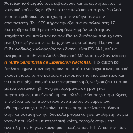
Άντεξαν το διωγμό,
τους εκβιασμούς και τις ωμότητες που το
χουντικό καθεστώς επέβαλε στον φτωχό και κατατρεγμένο λαό
τους και μεθοδικά, ανυποχώρητα, τον οδήγησαν στην
επανάσταση. Το 1979 πήραν την εξουσία και τελικά στις 17
Σεπτεμβρίου 1980 με ειδικό κλιμάκιο κομμάντος έστησαν
επιχείρηση και εκτέλεσαν και τον ίδιο το δικτάτορα που είχε στο
μεταξύ διαφύγει στην –επίσης χουντοκρατούμενη- Παραγουάη.
Ο δε κωδικός
κυκλοφορίας του δίσκου είναι FSLN-1, ευθεία
αναφορά στο «Εθνικό Απελευθερωτικό Μέτωπο των Σαντινίστας»
(Frente Sandinista de Liberación Nacional)
.
Πιο άμεση και
διεθνοποιημένη πολιτική πρόκληση από το να έρχεται ένα μουσικό
γκρουπ, ίσως το πιο ραγδαία ανερχόμενο της νέας δεκαετίας και
να υποστηρίζει ανοιχτά τον αντιαμερικανισμό, να ξεσκίζει τα σάπια,
μίζερα βρετανικά ήθη –όχι με παραμάνες στη μύτη και
παραποιήσεις του εθνικού ύμνου, αλλά- μιλώντας για τη φτώχεια,
την αδικία του καπιταλιστικού συστήματος σε βάρος των
αδυνάμων και για το δικαίωμα αντίστασης των λαών απέναντι
στην κατάσταση αυτήν, δύσκολα μπορεί να γίνει αντιληπτή, σε μια
χρονιά που κλείνει με πετρελαϊκή κρίση, ταραχές στην μέση
ανατολή, τον Ρήγκαν καινούριο Πρόεδρο των Η.Π.Α. και τον Τζων