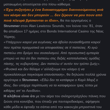
ματαιωμένη αποσύρεται στο πίσω κάθισμα.
«Έχω συζητήσει μ΄ένα δισεκατομμύριο διαννοούμενους ανά
τον κόσμο και δεν μπορούν … δεν ξέρουν να μου πουν από
ποιά πλευρά βρίσκονται οι ίδιοι»
,
θα πει οργισμένος ο
Strummer
στον Alan Lewisτου Sounds, τον Ιούνιο του ’81, όταν
θα απαίξουν 17 ημέρες στο Bonds International Casino της Νέας
Υόρκης
.
«Υπάρχουν καιροί για ευγένειες και άβολα συναισθήματα καιροί
που πρέπει πραγματικά να αποφασίσεις σε τί πιστεύεις. Κι εγώ
πιστεύω στο δρόμο του σοσιαλισμού. Από προσωπική εμπειρία
μπορώ να πώ ότι δεν πιστεύω στις δεξιές καπιταλιστικές ομάδες
πίεσης, τις κυβερνήσεις. Δεν πιστεύω σ’ αυτόν τον τρόπο ζωής».
«Φυσικά και δεν θέλαμε ν’ αλλάξουμε τον κόσμο ή να
προκαλέσουμε παγκόσμια επανάσταση»
, θα δηλώσει πολλά χρόνια
αργότερα ο
Strummer.
«Εδώ δεν τα κατάφερε ο Καρλ Μαρξ ο
ίδιος, δεν υπήρχε περίπτωση να τα καταφέρουν τρεις τύποι με
κιθάρες απ’ το Λονδίνο».
Η αλήθεια είναι ότι
με τον αέρα του σκληροτράχηλου πάνκη που
ζούσε στα κοινόβια, που έπαιζε για πενταροδεκάρες, αψήφησε
κάθε μόδα κι έφτιαξε τα σάπια από την κακουχία μπροστινά του