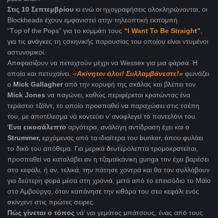
Στις 10 Σεπτεμβρίου
κι ενώ οι ηχογραφήσεις ολοκληρώνονται, οι
Blockheads έχουν εμφανιστεί στην τηλεοπτική εκπομπή
“Τop of the Pops” για το κομμάτι τους
“I Want To Be Straigh
t”
,
για τις ανάγκες τη ςσκηνικής παρουσίας του οποίου είναι ντυμένοι
αστυνομικοί.
Αποφασίζουν να πεταχτούν μέχρι να Wessex για μια φάρσα. Η
οποία και πετυχαίνει.
«
Ακίνητοι όλοι! Συλλαμβάνεστε!»
φωνάζει
ο
Mick Gallagher
από την κορυφή της σκάλας και βλέπει τον
Mick Jones
να παγώνει, καθώς περιφέρεται κρατώντας ένα
τεράστιο τζόϊντ, το οποίο προσπαθεί να παραχώσει στις τσέπη
του, με αποτέλεσμα να κοντεύει ν’ αναφλεγεί το παντελόνι του.
Ένα εικοσάλεπτο
αργότερα, ανάλογη αντίδραση έχει και ο
Strummer,
ερχόμενος από τα ιδιαίτερα του bunker, όπου φυλάει
το δικό του απόθεμα. Για μερικά δευτερόλεπτα τρομοκρατείται,
προσπαθεί να καταλάβει αν η τζαμαϊκάνικη gunga τον έχει βαρέσει
στο κεφάλι, ή αν, τελικά, την πάτησε χοντρά και θα τον συλλάβουν
για δεύτερη φορά μέσα στη χρονιά, μετά από το επεισόδιο το Μάϊο
στο Αμβούργο, όταν κοπάνησε την κιθάρα του στο κεφάλι ενός
σκίνχεντ στις πρώτες σειρες.
Πώς γίνεται ο τόπος
νά’ ναι γεμάτος μπάτσους, ένας από τους