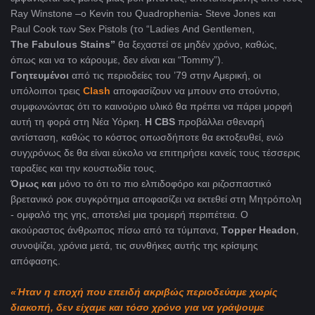
Ray Winstone –o Κevin του Quadrophenia- Steve Jones και
Paul Cook των Sex Pistols (τo “Ladies And Gentlemen,
The Fabulous Stains”
θα ξεχαστεί σε μηδέν χρόνο, καθώς,
όπως και να το κάρουμε, δεν είναι και “Tommy”).
Γοητευμένοι
από τις περιοδείες του ’79 στην Αμερική, οι
υπόλοιποι τρεις
Clash
αποφασίζουν να μπουν στο στούντιο,
συμφωνώντας ότι το καινούριο υλικό θα πρέπει να πάρει μορφή
αυτή τη φορά στη Νέα Υόρκη.
Η CBS
προβάλλει σθεναρή
αντίσταση, καθώς το κόστος οπωσδήποτε θα εκτοξευθεί, ενώ
συγχρόνως δε θα είναι εύκολο να επιτηρήσει κανείς τους τέσσερις
ταραξίες και την κουστωδία τους.
Όμως και
μόνο το ότι το πιο ελπιδοφόρο και ριζοσπαστικό
βρετανικό ροκ συγκρότημα αποφασίζει να εκτεθεί στη Μητρόπολη
- ομφαλό της γης, αποτελεί μια τρομερή περιπέτεια. Ο
ακούραστος άνθρωπος πίσω από τα τύμπανα,
Tοpper Headon
,
συνοψίζει, χρόνια μετά, τις συνθήκες αυτής της κρίσιμης
απόφασης.
«Ήταν η εποχή που επειδή ακριβώς περιοδεύαμε χωρίς
διακοπή, δεν είχαμε και τόσο χρόνο για να γράψουμε