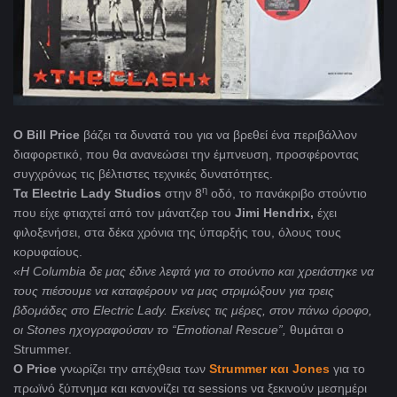
Ο Bill Price
βάζει τα δυνατά του για να βρεθεί ένα περιβάλλον
διαφορετικό, που θα ανανεώσει την έμπνευση, προσφέροντας
συγχρόνως τις βέλτιστες τεχνικές δυνατότητες.
η
Τα Electric Lady Studios
στην 8
οδό, το πανάκριβο στούντιο
που είχε φτιαχτεί από τον μάνατζερ του
Jimi Hendrix,
έχει
φιλοξενήσει, στα δέκα χρόνια της ύπαρξής του, όλους τους
κορυφαίους.
«Η
Columbia
δε μας έδινε λεφτά για το στούντιο και χρειάστηκε να
τους πιέσουμε να καταφέρουν να μας στριμώξουν για τρεις
βδομάδες στο
Electric
Lady
. Εκείνες τις μέρες, στον πάνω όροφο,
οι
Stones
ηχογραφούσαν το “
Emotional
Rescue
”,
θυμάται ο
Strummer.
Ο Price
γνωρίζει την απέχθεια των
Strummer και Jones
για το
πρωϊνό ξύπνημα και κανονίζει τα sessions να ξεκινούν μεσημέρι