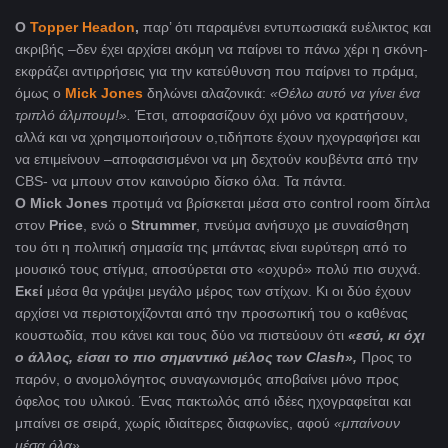
Ο
Topper Headon
,
παρ’ ότι παραμένει εντυπωσιακά ευέλικτος και
ακριβής –δεν έχει αρχίσει ακόμη να παίρνει το πάνω χέρι η σκόνη-
εκφράζει αντιρρήσεις για την κατεύθυνση που παίρνει το πράμα,
όμως ο
Mick Jones
δηλώνει αλαζονικά:
«Θέλω αυτό να γίνει ένα
τριπλό άλμπουμ!».
Έτσι, αποφασίζουν όχι μόνο να κρατήσουν,
αλλά και να χρησιμοποιήσουν ο,τιδήποτε έχουν ηχογραφήσει και
να επιμείνουν –αποφασισμένοι να μη δεχτούν κουβέντα από την
CBS- να μπουν στον καινούριο δίσκο όλα. Τα πάντα.
Ο Mick Jones
προτιμά να βρίσκεται μέσα στο control room δίπλα
στον
Price
, ενώ ο
Strummer
, πνεύμα ανήσυχο με συναίσθηση
του ότι η πολιτική σημασία της μπάντας είναι ευρύτερη από το
μουσικό τους στίγμα, αποσύρεται στο «οχυρό» πολύ πιο συχνά.
Εκεί
μέσα θα γράψει μεγάλο μέρος των στίχων. Κι οι δύο έχουν
αρχίσει να περιστοιχίζονται από την προσωπική του ο καθένας
κουστωδία, που κάνει και τους δύο να πιστεύουν ότι
«εσύ, κι όχι
ο άλλος, είσαι το πιο σημαντικό μέλος των
Clash
»,
Προς το
παρόν, ο ανομολόγητος συναγωνισμός αποβαίνει μόνο προς
όφελος του υλικού. Ένας πακτωλός από ιδέες ηχογραφείται και
μπαίνει σε σειρά, χωρίς ιδιαίτερες διαφωνίες, αφού
«μπαίνουν
μέσα όλα».