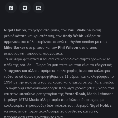
Nigel Hobbs,
πλήκτρα στο φουλ, τον
Paul Watkins
φωνή
μελωδικότατη και κρυστάλλινη, τον
Andy Webb
κιθάρα σε
αρμονικές και σόλο ευφάνταστα ενώ το rhythm section με τους
Mike Barker
στο μπάσο και τον
Phil Wilson
στα drums
μετρονομική παρουσία πραγματικά.
Τα δεύτερα φωνητικά πλούσια και χορωδιακά συμπληρώνουν το
πάζλ της aor-ιάς… Τώρα θα μου πείτε και που είναι το εξαιρετικό;
Υπάρχουν και άλλες παρόμοιες κυκλοφορίες, ίσως και καλύτερες
τούτο το cd όμως ηχογραφήθηκε σε 11 μέρες και κυκλοφόρησε το
1994 με την ποιότητα του να κρατά και σήμερα σε υψηλά επίπεδα.
Το άλμπουμ επανακυκλοφόρησε πριν λίγα χρόνια (2011) χάριν του
και στον υπεύθυνο ρεπερτορίου της
YesterRock,
Mario Lehmann
(πρώην -MTM Music άλλη εταιρία που έκλεισε δυστυχώς, με
κυκλοφορίες θησαυρούς) διότι κάλεσε τον πληκτρά
Nigel Hobbs
να αναζητήσει τυχόν ακυκλοφόρητες συνθέσεις και να τις
παρουσιάσει εεπεξεργασμένες ξανά.