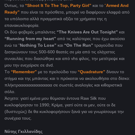
Όντως, τα
“Shoot It To The Top, Party Girl”
και το
“
Armed And
Ready”
που είναι τα πρόσθετα, μπορεί να διαφέρουν ελαφρά από
τα υπόλοιπα αλλά πραγματικά αξίζει τα χρήματα της η
επανακυκλοφορία.
Οι δύο φοβερές μπαλάντες
“The Knives Are Out Tonight”
και
“Running from my heart”
από τις καλύτερες που έχω ακούσει
ενώ τα “
Nothing To Lose”
και
“On The Run”
τραγούδια που
ξεσηκώνουν τους 500-600 θεατές σε μία από τις ελάχιστες
συναυλίες που διασώθηκε και από vhs φίλος, την μετέτρεψε και
μου την ενεχείρισε σε dvd.
Tο
“Remember”
με το πρελούδιο του
“Quadrature”
δίνουν το
στίγμα και της μπάντας και τι πρόκειται να ακολουθήσει στο δίσκο:
πλήκτραααααααααααααα σε σωστές αναλογίες και κιθαριστικά
σόλο.
Άσχετο: γιατί εμένα μου θύμισαν έντονα Raw Silk που
κυκλοφόρησαν το 1990; Κρίμα, γιατί ούτε οι μεν, ούτε οι δε
(δυστυχώς) δε θα κυκλοφορήσουν ξανά για να γνωρίσουμε την
συνέχεια τους.
Νότης Γκιλλανίδης