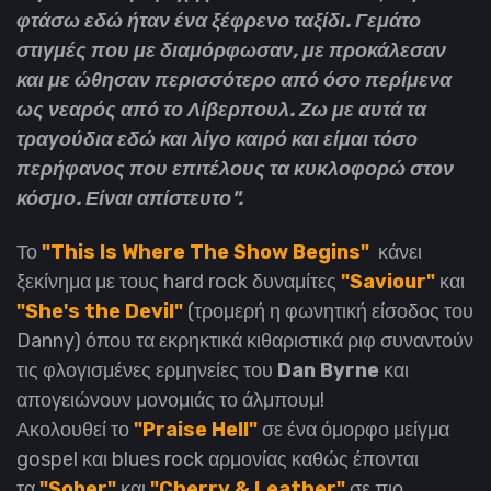
φτάσω εδώ ήταν ένα ξέφρενο ταξίδι. Γεμάτο
στιγμές που με διαμόρφωσαν, με προκάλεσαν
και με ώθησαν περισσότερο από όσο περίμενα
ως νεαρός από το Λίβερπουλ. Ζω με αυτά τα
τραγούδια εδώ και λίγο καιρό και είμαι τόσο
περήφανος που επιτέλους τα κυκλοφορώ στον
κόσμο. Είναι απίστευτο".
Το
"This Is Where The Show Begins"
κάνει
ξεκίνημα με τους hard rock δυναμίτες
"Saviour"
και
"She's the Devil
"
(τρομερή η φωνητική είσοδος του
Danny) όπου τα εκρηκτικά κιθαριστικά ριφ συναντούν
τις φλογισμένες ερμηνείες του
Dan Byrne
και
απογειώνουν μονομιάς το άλμπουμ!
Ακολουθεί το
"Praise Hell"
σε ένα όμορφο μείγμα
gospel και blues rock αρμονίας καθώς έπονται
τα
"Sober"
και
"Cherry & Leather"
σε πιο