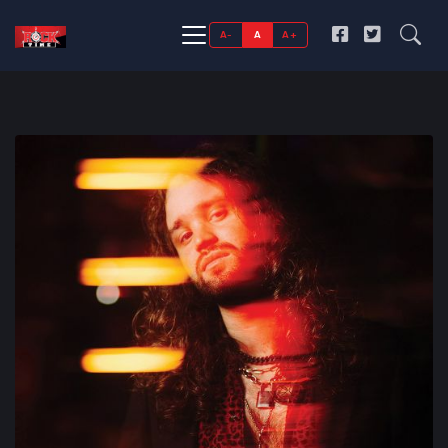
A-
A
A+