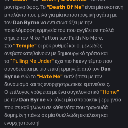
μοντέρνο ύφος. Το
"Death Of Me"
είναι μία σκοτεινή
μπαλάντα που μιλά για μία καταστροφική αγάπη με
τον
Dan Byrne
να εντυπωσιάζει με την
ποικιλόμορφη ερμηνεία του που αγγίζει σε πολλά
σημεία τον Mike Patton των Faith No More.
Στο
"Temple"
οι ροκ ρυθμοί και οι μελωδίες
ανεβατοκατεβαίνουν με δημιουργικό τρόπο και
το
"Pulling Me Under
"
έχει πιο heavy τέμπο που
συνοδεύεται με μία επική ερμηνεία από τον
Dan
Byrne
ενώ το
"Hate Me"
εκπλήσσει με τον
δυναμισμό και τις ενορχηστρωτικές εμπνεύσεις.
Ο επίλογος γράφεται με ένα συγκλονιστικό
"
Home
"
με τον
Dan Byrne
να κάνει μία σπαρακτική ερμηνεία
που σε καθηλώνει σε κάθε νότα που τραγουδά
δομημένη πάνω σε μία θυελλώδη εκτέλεση και
ενορχήστρωση!