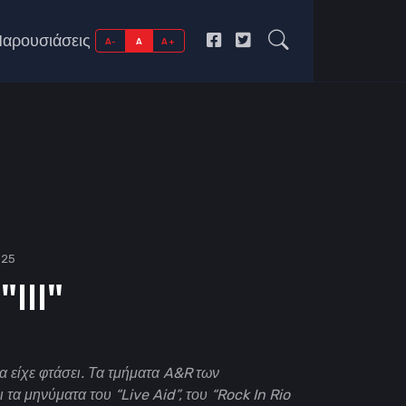
αρουσιάσεις
A-
A
A+
025
"III"
α είχε φτάσει. Τα τμήματα A&R των
 τα μηνύματα του “Live Aid”, του “Rock In Rio