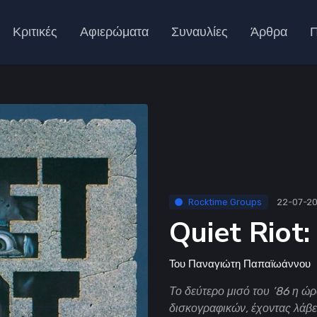
Κριτικές
Αφιερώματα
Συναυλίες
Άρθρα
Π
Rocktime Groups
22-07-2
Quiet Riot: 
Του
Παναγιώτη Παπαϊωάννου
Το δεύτερο μισό του ’86 η ώρ
δισκογραφικών, έχοντας λάβει