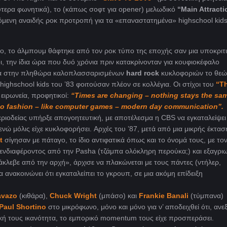
ύτερα φωνητικά), το (κάπως σοφτ για opener) μελωδικό
“Main Attracti
μενη αναιδής ροκ προτροπή για τα «επαναστατημένα» highschool kids
ο, το άλμπουμ θάφτηκε από τον ροκ τύπο της εποχής σαν μια υποκριτ
ι, την ίδια ώρα που δυό χρόνια πριν κατακρίνονταν για κουφιοκέφαλο
πλα στην πληθώρα καλοπλασσαρισμένων
hard rock
κυκλοφοριών το θε
ighschool kids του ’83 φοιτούσαν πλέον σε κολλέγια. Οι στίχοι του
“Th
 ειρωνεία, προφητικοί
:
“Times are changing – nothing stays the sam
 to fashion – like computer games – modern day communication”.
ριοδείας υπήρξε απογοητευτική, με αποτέλεσμα η
CBS να εγκαταλείψει
ώ μόλις είχε κυκλοφορήσει. Αρχές του ’87, μετά από μια μικρής έκτασ
t
σίγησαν με πάταγο, το ίδιο αντιφατικά όπως και το όνομά τους, με το
η ενδιαφέροντος από την Pasha (τζάμπα ολόκληρη περούκα;) και εξαγρι
τάκλεβε από την αρχή», άρχισε να πλακώνεται με τους πάντες (ντήλερ,
α ανακοινώνει ότι εγκαταλείπει το γκρουπ, σε μια ακόμη επίδειξη
avazo
(κιθάρα),
Chuck Wright
(μπάσο) και
Frankie Banali
(τύμπανα)
Paul Shortino
στο μικρόφωνο, μόνο και μόνο για ν’ αποδειχθεί ότι, αν
κή τους ικανότητα, το εμπορικό
momentum τους είχε προσπεράσει.