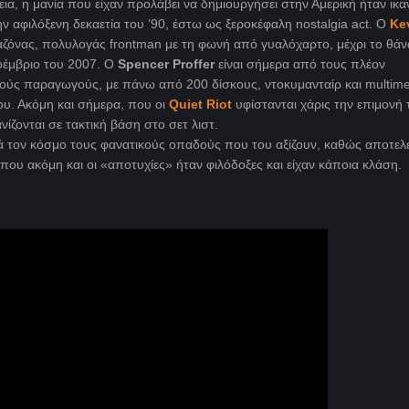
α, η μανία που είχαν προλάβει να δημιουργήσει στην Αμερική ήταν ικα
ν αφιλόξενη δεκαετία του ’90, έστω ως ξεροκέφαλη nostalgia act. Ο
Ke
λαζόνας, πολυλογάς frontman
με τη φωνή από γυαλόχαρτο, μέχρι το θάν
οέμβριο του 2007. Ο
Spencer Proffer
είναι σήμερα από τους πλέον
ούς παραγωγούς, με πάνω από 200 δίσκους, ντοκυμανταίρ και multim
υ. Ακόμη και σήμερα, που οι
Quiet Riot
υφίστανται χάρις την επιμονή 
νίζονται σε τακτική βάση στο σετ λιστ.
ά τον κόσμο τους φανατικούς οπαδούς που του αξίζουν, καθώς
αποτελε
όπου ακόμη και οι «αποτυχίες» ήταν φιλόδοξες και είχαν κάποια κλάση.