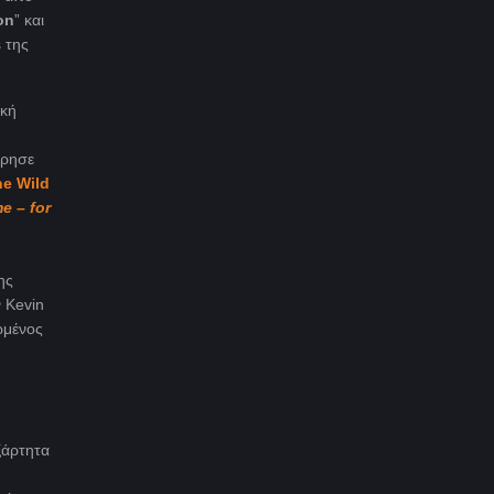
on
” και
 της
ική
ώρησε
e Wild
e – for
ης
ν Kevin
ωμένος
εξάρτητα