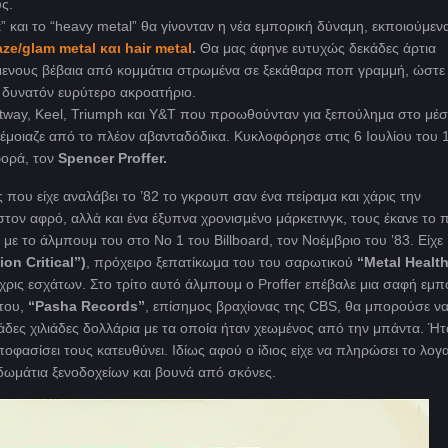
ς.
” και το “heavy metal
” θα γίνονταν η νέα εμπορική δύναμη, εκποιούμεν
aze/glam metal και hair metal
.
Θα μας άφηνε ευτυχώς δεκάδες άρτια
ενους βέβαια από κομμάτια στρωμένα σε ξεκάθαρα ποπ γραμμή, ώστε
 δυνατόν ευρύτερο ακροατήριο.
stway, Keel, Triumph και Y&T που προωθούνταν για ξεπούλημα στο μέσ
t έμοιαζε από το πλέον αβανταδόδικα. Κυκλοφόρησε στις 6 Ιουλίου του 
φορά, τον
Spencer
Proffer
.
που είχε αναλάβει το ’82 το γκρουπ σαν ένα πείραμα και χάρις την
στον αφρό, αλλά και ένα έξυπνα χρονισμένο μάρκετινγκ, τους έκανε το
με το άλμπουμ του στο Νο 1 του Billboard
, τον Νοέμβριο του ’83. Είχε
ion Critical”)
, πρόχειρο ξεπατίκωμα του του σαρωτικού
“Metal Health
χρις εσχάτων. Στο τρίτο αυτό άλμπουμ ο Proffer επέβαλε μια σαφή εμπ
του,
“Pasha Records”
, επίσημος βραχίονας της CBS, θα μπορούσε ν
άδες χιλιάδες δολλάρια με τα οποία ήταν χεωμένος από την μπάντα. Ήτ
ποφασίσει τους κατευθύνει. Ιδίως αφού ο ίδιος είχε να πληρώσει το λο
ωμάτια ξενοδοχείων και βουνά από σκόνες.