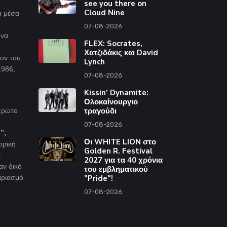
see you there on
Cloud Nine
α μέσα
07-08-2026
 να
FLEX: Socrates,
Χατζιδάκις και David
ον του
Lynch
1986,
07-08-2026
Kissin’ Dynamite:
Ολοκαίνουργιο
τραγούδι
 πρώτο
07-08-2026
”,
Οι WHITE LION στο
ορική
Golden R. Festival
α
2027 για τα 40 χρόνια
αν δικό
του εμβληματικού
γαριασμό
"Pride"!
07-08-2026