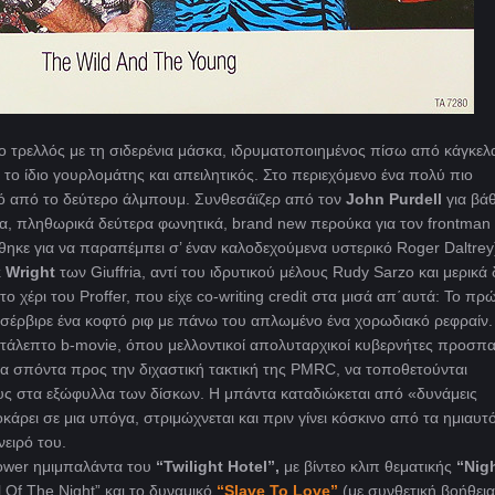
ο τρελλός με τη σιδερένια μάσκα, ιδρυματοποιημένος πίσω από κάγκελ
το ίδιο γουρλομάτης και απειλητικός. Στο περιεχόμενο ένα πολύ πιο
κό από το δεύτερο άλμπουμ. Συνθεσάϊζερ από τον
John Purdell
για βά
εία, πληθωρικά δεύτερα φωνητικά,
brand new περούκα για τον frontman
ηκε για να παραπέμπει σ’ έναν καλοδεχούμενα υστερικό Roger Daltrey)
 Wright
των Giuffria, αντί του ιδρυτικού μέλους Rudy Sarzo και μερικά
ο χέρι του Proffer, που είχε co-writing credit στα μισά απ΄αυτά: Το πρ
σέρβιρε ένα κοφτό ριφ με πάνω του απλωμένο ένα χορωδιακό ρεφραίν.
εντάλεπτο b-movie, όπου μελλοντικοί απολυταρχικοί κυβερνήτες προσπ
ια σπόντα προς την διχαστική τακτική της PMRC, να τοποθετούνται
υς στα εξώφυλλα των δίσκων. Η μπάντα καταδιώκεται από «δυνάμεις
άρει σε μια υπόγα, στριμώχνεται και πριν γίνει κόσκινο από τα ημιαυτ
νειρό του.
ower ημιμπαλάντα του
“Twilight Hotel”,
με βίντεο κλιπ θεματικής
“Nig
ll Of The Night” και το δυναμικό
“Slave To Love”
(με συνθετική βοήθει