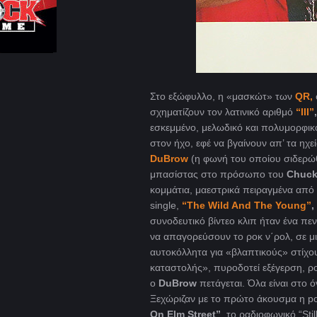
Στο εξώφυλλο, η «μασκώτ» των
QR,
σχηματίζουν τον λατινικό αριθμό
“ΙΙΙ”
,
εσκεμμένο, μελωδικό και πολυμορφι
στον ήχο, εφέ να βγαίνουν απ’ τα ηχ
DuBrow
(η φωνή του οποίου σιδερώθ
μπασίστας στο πρόσωπο του
Chuck
κομμάτια, μαεστρικά πειραγμένα από τ
single,
“The Wild And The Young”
,
συνοδευτικό βίντεο κλιπ ήταν ένα π
να απαγορεύσουν το ροκ ν΄ρολ, σε μ
αυτοκόλλητα για «βλαπτικούς» στίχο
καταστολής», πυροδοτεί εξέγερση, ροκ
ο
DuBrow
πετάγεται. Όλα είναι στο ό
Ξεχώριζαν με το πρώτο άκουσμα η p
On Elm Street”
, το ραδιοφωνικό “Sti