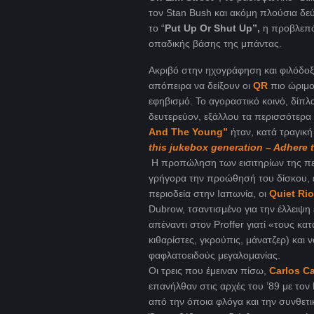
τον Stan Bush και ακόμη πλούσια δε
το “
Put Up Or Shut Up”,
η προβλεπό
οπαδικής βάσης της μπάντας.
Ακριβό στην ηχογράφηση και φιλόδοξ
απόπειρα να δείξουν οι
QR
πιο ώριμο
εφηβισμό. Το αγοραστικό κοινό, δί
δευτερεύον, εξάλλου τα περισσότερα h
And The Young”
ήταν, κατά τραγική
this jukebox generation – Adhere
Η προπώληση των εισιτηρίων της πε
γρήγορα την προώθησή του δίσκου, εν
περιοδεία στην Ιαπωνία, οι
Quiet Rio
Dubrow, τσαντισμένο για την έλλειψ
απέναντι στον Proffer
γιατί «τους κα
κιθαρίστες, γκρούπις, μάνατζερ) και ν
φαφλατοειδούς μεγαλομανίας.
Οι τρεις που έμειναν πίσω,
Carlos C
επανήλθαν στις αρχές του ’89 με τον
από την όποια φλόγα και την συνθετι