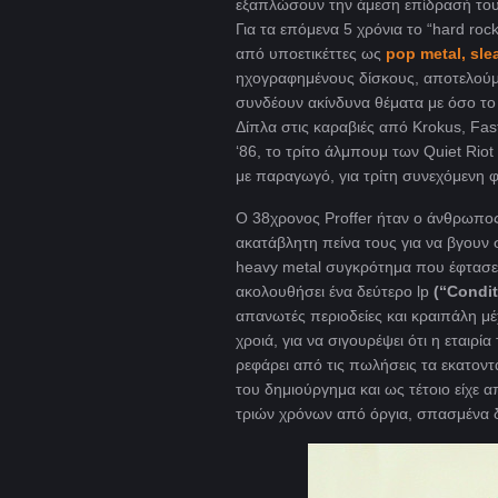
εξαπλώσουν την άμεση επίδρασή του
Για τα επόμενα 5 χρόνια το “hard rock
από υποετικέττες ως
pop metal, sle
ηχογραφημένους δίσκους, αποτελούμ
συνδέουν ακίνδυνα θέματα με όσο το
Δίπλα στις καραβιές από Krokus, Fa
‘86, το τρίτο άλμπουμ των Quiet Rio
με παραγωγό, για τρίτη συνεχόμενη 
Ο 38χρονος Proffer ήταν ο άνθρωπος 
ακατάβλητη πείνα τους για να βγουν 
heavy metal συγκρότημα που έφτασε 
ακολουθήσει ένα δεύτερο lp
(“
Condit
απανωτές περιοδείες και κραιπάλη μέ
χροιά, για να σιγουρέψει ότι η εταιρία 
ρεφάρει από τις πωλήσεις τα εκατοντ
του δημιούργημα και ως τέτοιο είχε α
τριών χρόνων από όργια, σπασμένα δ