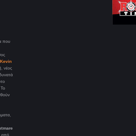
α που
θος
Kevin
, νέος
 δυνατά
ώτο
 Το
αθούν
όματα,
htmare
α από