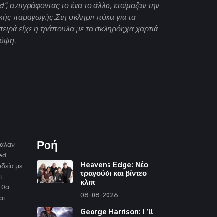
id”, αντιγράφοντας το ένα το άλλο, ετοίμαζαν την
κής παραγωγής.Στη σκληρή πόκα για τα
σειρά είχε η τράπουλα με τα σκληρόηχα χαρτιά
 ύψη.
Ροή
γαλαν
ed
Heavens Edge: Νέο
δεία με
τραγούδι και βίντεο
ι
κλιπ
ι θα
08-08-2026
αι
George Harrison: Ι ’ll