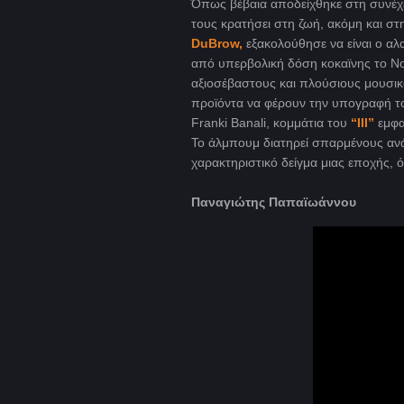
Όπως βέβαια αποδείχθηκε στη συνέχει
τους κρατήσει στη ζωή, ακόμη και στη
DuBrow,
εξακολούθησε να είναι ο α
από υπερβολική δόση κοκαϊνης το Ν
αξιοσέβαστους και πλούσιους μουσικ
προϊόντα να φέρουν την υπογραφή το
Franki Banali
, κομμάτια του
“
III
”
εμφα
Το άλμπουμ διατηρεί σπαρμένους αν
χαρακτηριστικό δείγμα μιας εποχής, 
Παναγιώτης Παπαϊωάννου