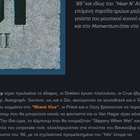
‘85” και ιδίως του “Hear N’ A
επόμενη παρτίδα ηρώων μαζι
γούστα του μουσικού κοινού 
και στο Momentum ήταν στα
ip
είχαν προλειάνει το έδαφος, οι Dokken έγιναν πλατινένιοι, οι Crue έβ
, Autograph, Survivor, ως και ο Dio, ακούγονταν σε soundtrack και ο T
ου κομμάτια στο
“Miami Vice”
, οι Priest και ο Ozzy
βρίσκονταν σε περιο
πουμ που θα μπορούσε κανείς να φανταστεί και οι
Van Hagar είχαν κάνε
Την ίδια ώρα, το άλμπουμ που θα ονομαζόταν “Slippery When Wet
” κα
όπλο του corporate rock, ολοκληρωνόταν στα στούντιο του Βανκούβερ κ
υστο του ’86, με τα σχολαστικά προμελετημένα του “
hits” έτοιμα να