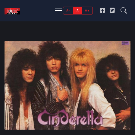
A-
A
A+