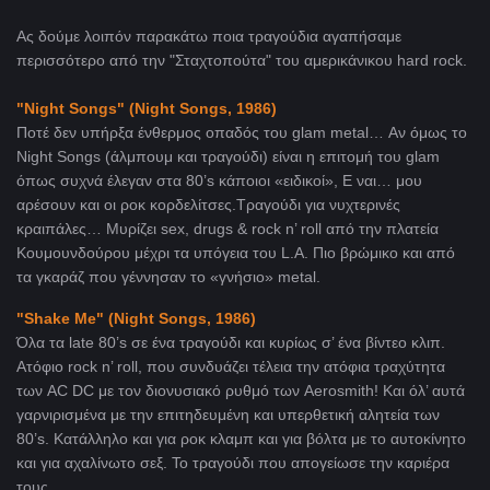
Ας δούμε λοιπόν παρακάτω ποια τραγούδια αγαπήσαμε
περισσότερο από την "Σταχτοπούτα" του αμερικάνικου hard rock.
"Night
Songs" (
Night Songs, 1986)
Ποτέ δεν υπήρξα ένθερμος οπαδός του glam metal… Αν όμως το
Night Songs (άλμπουμ και τραγούδι) είναι η επιτομή του glam
όπως συχνά έλεγαν στα 80’s κάποιοι «ειδικοί», Ε ναι… μου
αρέσουν και οι ροκ κορδελίτσες.Τραγούδι για νυχτερινές
κραιπάλες… Μυρίζει sex, drugs & rock n’ roll από την πλατεία
Κουμουνδούρου μέχρι τα υπόγεια του L.A. Πιο βρώμικο και από
τα γκαράζ που γέννησαν το «γνήσιο» metal.
"Shake
Me" (Night Songs, 1986)
Όλα τα late 80’s σε ένα τραγούδι και κυρίως σ’ ένα βίντεο κλιπ.
Ατόφιο rock n’ roll, που συνδυάζει τέλεια την ατόφια τραχύτητα
των AC DC με τον διονυσιακό ρυθμό των Aerosmith! Και όλ’ αυτά
γαρνιρισμένα με την επιτηδευμένη και υπερθετική αλητεία των
80’s. Κατάλληλο και για ροκ κλαμπ και για βόλτα με το αυτοκίνητο
και για αχαλίνωτο σεξ. Το τραγούδι που απογείωσε την καριέρα
τους.