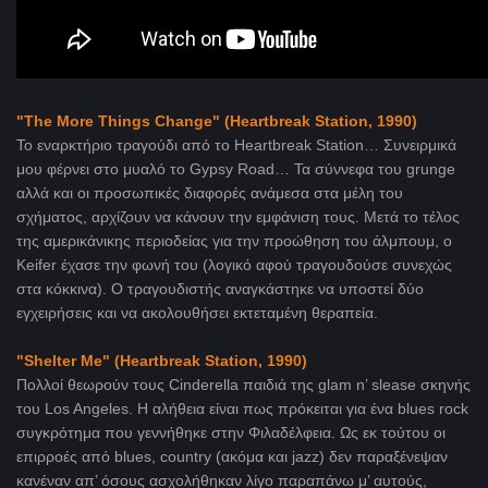
"The More Things Change" (Heartbreak Station, 1990)
Το εναρκτήριο τραγούδι από το Heartbreak Station… Συνειρμικά
μου φέρνει στο μυαλό το Gypsy Road… Τα σύννεφα του grunge
αλλά και οι προσωπικές διαφορές ανάμεσα στα μέλη του
σχήματος, αρχίζουν να κάνουν την εμφάνιση τους. Μετά το τέλος
της αμερικάνικης περιοδείας για την προώθηση του άλμπουμ, ο
Keifer έχασε την φωνή του (λογικό αφού τραγουδούσε συνεχώς
στα κόκκινα). Ο τραγουδιστής αναγκάστηκε να υποστεί δύο
εγχειρήσεις και να ακολουθήσει εκτεταμένη θεραπεία.
"Shelter Me" (
Heartbreak Station, 1990)
Πολλοί θεωρούν τους Cinderella παιδιά της glam n’ slease σκηνής
του Los Angeles. Η αλήθεια είναι πως πρόκειται για ένα blues rock
συγκρότημα που γεννήθηκε στην Φιλαδέλφεια. Ως εκ τούτου οι
επιρροές από blues, country (ακόμα και jazz) δεν παραξένεψαν
κανέναν απ’ όσους ασχολήθηκαν λίγο παραπάνω μ’ αυτούς,