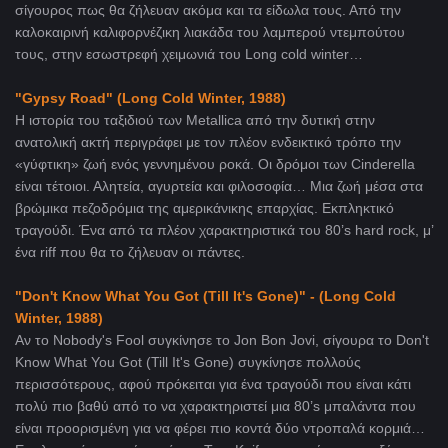
σίγουρος πως θα ζήλευαν ακόμα και τα είδωλα τους. Από την
καλοκαιρινή καλιφορνέζικη λιακάδα του λαμπερού ντεμπούτου
τους, στην εσωστρεφή χειμωνιά του Long cold winter…
"Gypsy Road" (Long Cold Winter, 1988)
H ιστορία του ταξιδιού των Metallica από την δυτική στην
ανατολική ακτή περιγράφει με τον πλέον ενδεικτικό τρόπο την
«γύφτικη» ζωή ενός γεννημένου ροκά. Οι δρόμοι των Cinderella
είναι τέτοιοι. Αλητεία, αγυρτεία και φιλοσοφία… Μια ζωή μέσα στα
βρώμικα πεζοδρόμια της αμερικάνικης επαρχίας. Εκπληκτικό
τραγούδι. Ένα από τα πλέον χαρακτηριστικά του 80’s hard rock, μ’
ένα riff που θα το ζήλευαν οι πάντες.
"Don't Know What You Got (Till It's Gone)"
- (Long Cold
Winter, 1988)
Αν το Nobody's Fool συγκίνησε το Jon Bon Jovi, σίγουρα το Don't
Know What You Got (Till It's Gone) συγκίνησε πολλούς
περισσότερους, αφού πρόκειται για ένα τραγούδι που είναι κάτι
πολύ πιο βαθύ από το να χαρακτηριστεί μια 80’s μπαλάντα που
είναι προορισμένη για να φέρει πιο κοντά δύο ντροπαλά κορμιά…