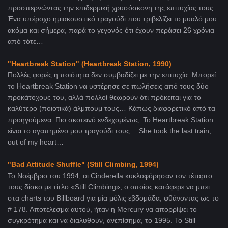
προσπερνώντας την επιδερμική χρυσόσκονη της επιτυχίας τους…
Ένα υπέροχο ημιακουστικό τραγούδι που τριβελίζει το μυαλό μου
ακόμα και σήμερα, παρά το γεγονός ότι έχουν περάσει 26 χρόνια
από τότε…
"Heartbreak Station"
(Heartbreak Station, 1990)
Πολλές φορές η ποιότητα δεν συμβαδίζει με την επιτυχία. Μπορεί
το Heartbreak Station να υστέρησε σε πωλήσεις από τους δύο
προκάτοχους του, αλλά πολλοί θεωρούν ότι πρόκειται για το
καλύτερο (ποιοτικά) άλμπουμ τους… Κάπως διαφορετικό από τα
προηγούμενα. Πιο σκοτεινό ενδεχομένως. Το Heartbreak Station
είναι το αγαπημένο μου τραγούδι τους… She took the last train,
out of my heart…
"Bad Attitude Shuffle" (
Still Climbing, 1994)
Το Νοέμβριο του 1994, οι Cinderella κυκλοφόρησαν τον τέταρτο
τους δίσκο με τίτλο «Still Climbing», ο οποίος κατάφερε να μπει
στα charts του Billboard για μία μόλις εβδομάδα, φθάνοντας ως το
# 178. Αποτέλεσμα αυτού, ήταν η Mercury να απορρίψει το
συγκρότημα και να διαλυθούν, ανεπίσημα, το 1995. To Still