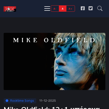
A-
A
A+
Rocktime Songs
11-12-2025