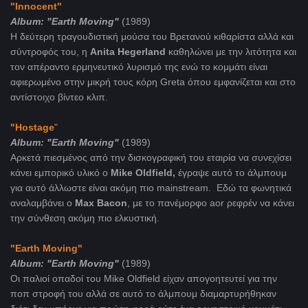
"Innocent"
Album: "Earth Moving"
(1989)
H δεύτερη τραγουδιστική μούσα του Βρετανού κιθαρίστα αλλά και
σύντροφός του, η
Αnita Hegerland
καθηλώνει με την λιτότητα και
τον απέραντο ερμηνευτικό λυρισμό της ενώ το κομμάτι είναι
αφιερωμένο στην μικρή τους κόρη Greta όπου εμφανίζεται και στο
αντίστοιχο βίντεο κλιπ.
"Hostage
"
Album: "Earth Moving"
(1989)
Αρκετά πιεσμένος από την δισκογραφική του εταιρία να συνεχίσει
κάνει εμπορικό υλικό ο
Mike Oldfield,
έγραψε αυτό το άλμπουμ
για αυτό άλλωστε είναι ακόμη πιο mainstream. Eδώ τα φωνητικά
αναλαμβάνει ο
Max Bacon
, με το πανέμορφο aor ρεφρέν να κάνει
την σύνθεση ακόμη πιο ελκυστική.
"Earth Moving"
Album: "Earth Moving"
(1989)
Oι παλιοί οπαδοί του Mike Oldfield είχαν απογοητευτεί για την
ποπ στροφή του αλλά σε αυτό το άλμπουμ διαμαρτυρήθηκαν