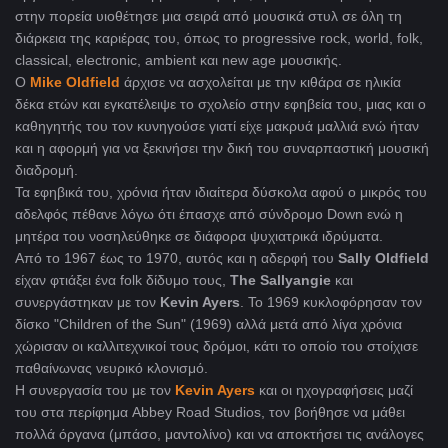
στην πορεία υιοθέτησε μια σειρά από μουσικά στυλ σε όλη τη
διάρκεια της καριέρας του, όπως το progressive rock, world, folk,
classical, electronic, ambient και new age μουσικής.
Ο
Mike Oldfield
άρχισε να ασχολείται με την κιθάρα σε ηλικία
δέκα ετών και εγκατέλειψε το σχολείο στην εφηβεία του, μιας και ο
καθηγητής του τον κυνηγούσε γιατί είχε μακρυά μαλλιά ενώ ήταν
και η αφορμή για να ξεκινήσει την δική του συναρπαστική μουσική
διαδρομή.
Τα εφηβικά του, χρόνια ήταν ιδιαίτερα δύσκολα αφού ο μικρός του
αδελφός πέθανε λόγω ότι έπασχε από σύνδρομο Down ενώ η
μητέρα του νοσηλεύθηκε σε διάφορα ψυχιατρικά ιδρύματα.
Από το 1967 έως το 1970, αυτός και η αδερφή του
Sally Oldfield
είχαν φτιάξει ένα folk δίδυμο τους,
The Sallyangie
και
συνεργάστηκαν με τον
Kevin Ayers
. To 1969 κυκλοφόρησαν τον
δίσκο "Children of the Sun" (1969) αλλά μετά από λίγα χρόνια
χώρισαν οι καλλιτεχνικοί τους δρόμοι, κάτι το οποίο του στοίχισε
παθαίνωνας νευρικό κλονισμό.
Η συνεργασία του με τον
Kevin Ayers
και οι ηχογραφήσεις μαζί
του στα περίφημα Abbey Road Studios, τον βοήθησε να μάθει
πολλά όργανα (μπάσο, μαντολίνο) και να αποκτήσει τις ανάλογες