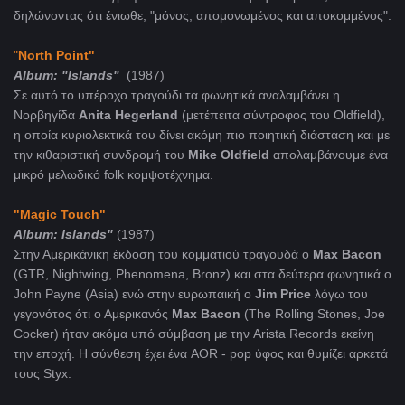
δηλώνοντας ότι ένιωθε, "μόνος, απομονωμένος και αποκομμένος".
"
North Point"
A
lbum: "Islands"
(1987)
Σε αυτό το υπέροχο τραγούδι τα φωνητικά αναλαμβάνει η
Νορβηγίδα
Αnita Hegerland
(μετέπειτα σύντροφος του Oldfield),
η οποία κυριολεκτικά του δίνει ακόμη πιο ποιητική διάσταση και με
την κιθαριστική συνδρομή του
Mike Oldfield
απολαμβάνουμε ένα
μικρό μελωδικό folk κομψοτέχνημα.
"Magic Touch"
Album: Islands"
(1987)
Στην Αμερικάνικη έκδοση του κομματιού τραγουδά ο
Max Bacon
(GTR, Nightwing, Phenomena, Bronz) και στα δεύτερα φωνητικά ο
John Payne (Asia) ενώ στην ευρωπαική ο
Jim Price
λόγω του
γεγονότος ότι ο Αμερικανός
Max Bacon
(The Rolling Stones, Joe
Cocker) ήταν ακόμα υπό σύμβαση με την Arista Records εκείνη
την εποχή. Η σύνθεση έχει ένα AOR - pop ύφος και θυμίζει αρκετά
τους Styx.