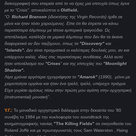
δισκογραφική σου εταιρεία από το να έχεις μια επιτυχία όπως έγινε
με το "Crisis"
. αποκαλύπτει ο
Oldfield.
"Ο
Richard Branson
(ιδιοκτήτης της Virgin Records) ήρθε σε
μένα και ήταν τόσο χαρούμενος. Είπε ότι θα έπρεπε να κάνω
περισσότερα άλμπουμ με τέτοια εμπορικά τραγούδια. Ως
αποτέλεσμα, κατέληξα σε μερικά άλμπουμ που δεν θα τα έκανα
διαφορετικά αν δεν πιεζόμουν, όπως τα
"Discovery"
και
"Islands".
Δεν είναι πραγματικά οι καλύτερες δουλειές μου, αν και
υπάρχουν καλές ιδέες στις περισσότερες συνθέσεις. Αλλά αυτό
ήταν αποτέλεσμα του
"Crises
" και της επιτυχίας του
"Moonlight
Shadow".
Λίγα χρόνια αργότερα ηχογράφησα το
"Amarok"
(1990), μόνο με
χειροποίητα οργάνα και ήταν ένα τρελό, τρελό, υπέροχο πράγμα.
Είχα γυρίσει αμέσως πίσω στην πρώτη μου αγάπη στην ορχηστρική
(instrumental) μουσική".
Υ.Γ.:
Το μοναδικό ορχηστρικό διάλειμμα στην δεκαετία του '80
συνέβη το 1984 με την κυκλοφορία του soundtrack της
κινηματογραφικής ταινίας
"The Killing Fields"
σε σκηνοθεσία του
Roland Joffé και με πρωταγωνιστές τους Sam Waterston , Haing