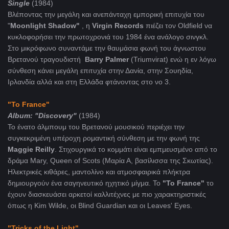
Single
(1984)
Βλέποντας την μεγάλη και ανεπάνταχη εμπορική επιτυχία του
"
Moonlight Shadow"
, η
Virgin Records
πιέζει τον Oldfield να
κυκλοφορήσει την πρωτοχρονιά του 1984 ένα ανάλογο σινγκλ.
Στο μικρόφωνο συναντάμε την θαυμάσια φωνή του άγνωστου
Βρετανού τραγουδιστή
Barry Palmer
(Triumvirat) ενώ η εν λόγω
σύνθεση κάνει μεγάλη επιτυχία στην Δανία, στην Σουηδία,
Ιρλανδία αλλά και στη Ελλάδα φτάνοντας στο νο 3.
"To France"
Album: "Discovery"
(1984)
Το ένατο άλμπουμ του Βρετανού μουσικού περιέχει την
συγκεκριμένη υπέροχη ρομαντική σύνθεση με την φωνή της
Maggie Reilly
. Στιχουργικά το κομμάτι είναι εμπμευσμένο από το
δράμα Mary, Queen of Scots (Μαρία Α, βασίλισσα της Σκωτίας).
Ηλεκτρικές κιθάρες, μαντολίνο και ατμοσφαιρικά πλήκτρα
δημιουργούν ένα σαγηνευτικό ηχητικό μίγμα. Το
"To France"
το
έχουν διασκευάσει αρκετοί καλλιτέχνες με πιο χαρακτηριστικές
όπως η Kim Wilde, οι Blind Guardian και οι Leaves' Eyes.
"Tricks of the Light"