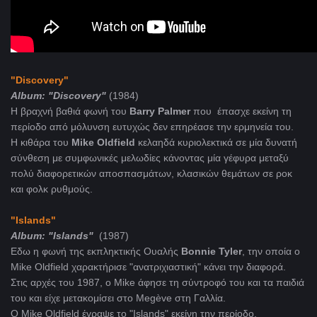
"Discovery"
Album: "Discovery"
(1984)
Η βραχνή βαθιά φωνή του
Barry Palmer
που έπασχε εκείνη τη
περίοδο από μόλυνση ευτυχώς δεν επηρέασε την ερμηνεία του.
Η κιθάρα του
Mike Oldfield
κελαηδά κυριολεκτικά σε μία δυνατή
σύνθεση με συμφωνικές μελωδίες κάνοντας μία γέφυρα μεταξύ
πολύ διαφορετικών αποσπασμάτων, κλασικών θεμάτων σε ροκ
και φολκ ρυθμούς.
"Islands"
Album: "Islands"
(1987)
Εδω η φωνή της εκπληκτικής Ουαλής
Bonnie Tyler
, την οποία ο
Mike Oldfield χαρακτήρισε "ανατριχιαστική" κάνει την διαφορά.
Στις αρχές του 1987, ο Mike άφησε τη σύντροφό του και τα παιδιά
του και είχε μετακομίσει στο Megève στη Γαλλία.
Ο Mike Oldfield έγραψε το "Islands" εκείνη την περίοδο,