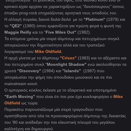
"ενοχοποιήσει" το μουσικός του ύφος, στο νεανικό κοινό ενώ οι
κριτικοί είχαν αρχίσει να χαρακτηρίζουν ως "δεινόσαυρους" όσους
έπαιζαν prog-rock επηρεάζοντας αρνητικά τους οπαδούς του.
Η αλλαγή πορείας ξεκινά δειλά-δειλά με το
"Platinum"
(1979) και
το
"QE2"
(1980) όπου εμφανίζεται για πρώτη φορά η φωνή της
Maggie Reilly
και το "
Five Miles Out"
(1982).
Τα επόμενα χρόνια μία σειρά άλμπουμ και πετυχημένων σινγκλ
απογειώνουν την δημοτικότητα αλλά και τον τραπεζικό
λογαριασμό του
Mike Oldfield.
Η αρχή γίνεται με το άλμπουμ
"Crises"
(1983) και το αξέχαστο και
πιο πετυχημένο σινκλ "
Moonlight Shadow"
ενώ ακολούθησαν τα
χρυσά
"Discovery"
(1984) και
"Islands"
(1987) που
απογείωσαν την φήμη του σπουδαίου μουσικού και σε πιο
mainstream κοινό.
Ο εμπορικός κύκλος έκλεισε με το εξαιρετικό και υποτιμημένο
"Earth Moving"
που είναι ότι πιο ροκ έχει κυκλοφορήσει ο
Mike
Oldfield
ως τώρα.
Παρακάτω παρουσιάζουμε μία σειρά τραγουδιών που
αγαπήθηκαν από όλα τα προαναφερόμενα άλμπουμ της δεκαετίας
του '80 και ανέδειξαν την πιο ελκυστική πλευρά του μεγάλου
καλλιτέχνη και δημιουργού.