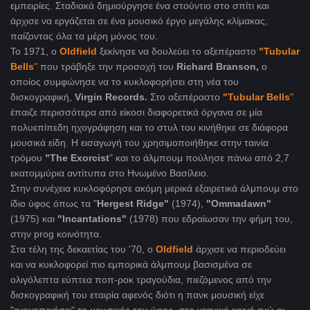
εμπειρίες.
Σταδιακά δημιούργησε ένα στούντιο στο σπίτι και
άρχισε να εργάζεται σε ένα μουσικό έργο μεγάλης κλίμακας,
παίζοντας όλα τα μέρη μόνος του.
Το 1971, ο
Oldfield
ξεκίνησε να δουλεύει το αξεπέραστο
"Tubular
Bells
"
που τράβηξε την προσοχή του
Richard Branson,
ο
οποίος συμφώνησε να το κυκλοφορήσει στη νέα του
δισκογραφική,
Virgin Records.
Στo αξεπέραστο
"Tubular Bells
"
έπαιζε περισσότερα από είκοσι διαφορετικά όργανα σε μία
πολυεπίπεδη ηχογράφηση και το στυλ του κινήθηκε σε διάφορα
μουσικά είδη. Η εισαγωγή του χρησιμοποιήθηκε στην ταινία
τρόμου
"The Exorcist
" και το άλμπουμ πούλησε πάνω από 2,7
εκατομμύρια αντίτυπα στο Ηνωμένο Βασίλειο.
Στην συνέχεια κυκλοφόρησε ακόμη μερικά εξαιρετικά άλμπουμ στο
ίδιο ύφος όπως τα "
Hergest Ridge"
(1974),
"Ommadawn"
(1975) και
"Incantations"
(1978) που εδραίωσαν την φήμη του,
στην prog κοινότητα.
Στα τέλη της δεκαετίας του '70, ο
Oldfield
άρχισε να περιοδεύει
και να κυκλοφορεί πιο εμπορικά άλμπουμ βασισμένα σε
oλιγόλεπτα εύπτεα ποπ-ροκ τραγούδια, πιεζόμενος από την
δισκογραφική του εταιρία αφενός διότι η πανκ μουσική είχε