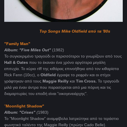
Τοp Songs Mike Oldfield από τα '80s
"Family Man"
A
lbum
: "Five Miles Out"
(1982)
Το συγκεκριμένο τραγούδι οι περισσότεροι το γνωρίζουν από τους
Hall & Oates
που το έκαναν ένα χρόνο αργότερα μεγάλη
επιτυχία. Το κύριο riff της κιθάρας επινοήθηκε από τον κιθαρίστα
Rick Fenn (10cc), ο
Oldfield
έγραψε το ρεφρέν και οι στίχοι
γράφτηκαν από τους
Maggie Reilly
και
Tim Cross.
Το τραγούδι
μιλά για έναν άντρα που παρασύρεται από μια πόρνη και τις
διαμαρτυρίες του επειδή είναι "οικογενειάρχης".
"
Moonlight Shadow"
Album: "Crises"
(
1983)
Το "Moonlight Shadow" αναμφίβολα λατρεύτηκε από το τεράστιο
φωνητικό ταλέντο της Maggie Reilly (πρώην Cado Belle).