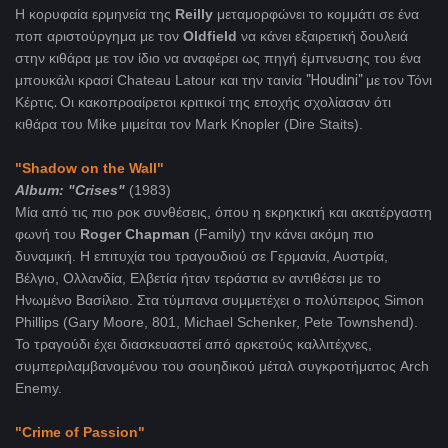
Η κορυφαία ερμηνεία της
Reilly
μεταμορφώνει το κομμάτι σε ένα
ποπ αριστούργημα με τον
Oldfield
να κάνει εξαιρετική δουλειά
στην κιθάρα με τον ίδιο να αναφέρει ως πηγή έμπνευσης του ένα
μπουκάλι κρασί Chateau Latour και την ταινία
"Houdini" με τον Τόνι
Κέρτις.
Οι κακοπροαίρετοι κριτικοί της εποχής σχολίασαν ότι
κιθάρα του Mike μιμείται τον Mark Knopler (Dire Staits).
"Shadow on the Wall"
Album: "Crises"
(1983)
Μία από τις πιο ροκ συνθέσεις, όπου η εκρηκτική και ακατέργαστη
φωνή του
Roger Chapman
(Family) την κάνει ακόμη πιο
δυναμική. Η επιτυχία του τραγουδιού σε Γερμανία, Αυστρία,
Βέλγιο, Ολλανδία, Ελβετία ήταν τεράστια εν αντιθέσει με το
Ηνωμένο Βασίλειο. Στα τύμπανα συμμετέχει ο πολύπειρος Simon
Phillips (Gary Moore, 801, Michael Schenker, Pete Townshend).
Το τραγούδι έχει διασκευαστεί από αρκετούς καλλιτέχνες,
συμπεριλαμβανομένου του σουηδικού μέταλ συγκροτήματος Arch
Enemy.
"Crime of Passion"