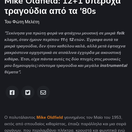
Mike Oldfield: 12+1 υπέροχα
τραγούδια από τα '80s
Του
Φώτη Μελέτη
"Ξεκίνησα για πρώτη φορά να φτιάχνω μουσική σε μικρά folk
κλαμπ, όταν ήμουν περίπου 11 ή 12 ετών. Έγραφα αυτά τα
μικρά τραγούδια, δεν ήταν καθόλου καλά, αλλά μετά έφτιαχνα
μακρόστενα ορχηστρικά σε ατσάλινα έγχορδα με ακουστική
κιθάρα. Έτσι, είχα πάντα αυτές τις δύο πτυχές στις μουσικές
μου δημιουργίες: σύντομα τραγούδια και μεγάλα instrumental
θέματα".
Ο πολυτάλαντος
Mike Oldfield
γεννημένος τον Μαίο του 1953,
εκτός από σπουδαίος κιθαρίστας, έπαιζε παράλληλα και μια σειρά
οργάνων, που περιλαμβάνει πλήκτρα, κρουστά και φωνητικά ενώ