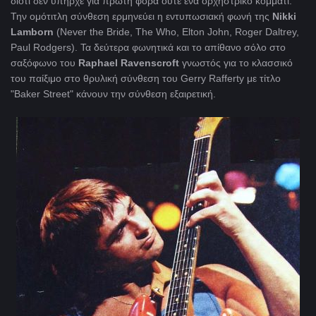
διότι δεν υπήρχε για πρώτη φορά ούτε ένα ορχηστρικό κομμάτι.
Την ομότιτλη σύνθεση ερμηνεύει η εντυπωσιακή φωνή της
Nikki
Lamborn
(Never the Bride, The Who, Elton John, Roger Daltrey,
Paul Rodgers). Τα δεύτερα φωνητικά και το απίθανο σόλο στο
σαξόφωνο του
Raphael Ravenscroft
γνωστός για το κλασσικό
του παίξιμο στο θρυλική σύνθεση του Gerry Rafferty με τίτλο
"Baker Street" κάνουν την σύνθεση εξαιρετική.