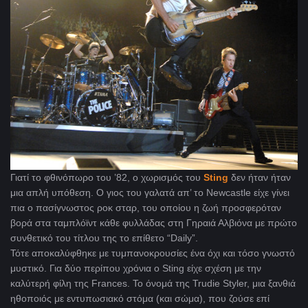
Γιατί το φθινόπωρο του ’82, ο χωρισμός του
Sting
δεν ήταν ήταν
μια απλή υπόθεση. Ο γιος του γαλατά απ’ το Newcastle
είχε γίνει
πια ο πασίγνωστος ροκ σταρ, του οποίου η ζωή προσφερόταν
βορά στα ταμπλόϊντ κάθε φυλλάδας στη Γηραιά Αλβιόνα με πρώτο
συνθετικό του τίτλου της το επίθετο “
Daily”.
Τότε αποκαλύφθηκε με τυμπανοκρουσίες ένα όχι και τόσο γνωστό
μυστικό. Για δύο περίπου χρόνια ο Sting είχε σχέση με την
καλύτερή φίλη της Frances. Το όνομά της Trudie Styler, μια ξανθιά
ηθοποιός με εντυπωσιακό στόμα (και σώμα), που ζούσε επί