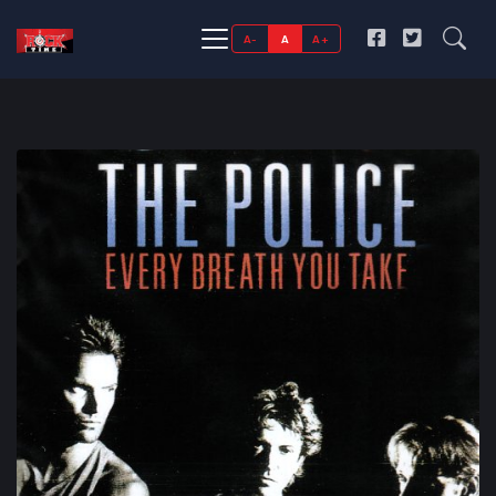
A-
A
A+