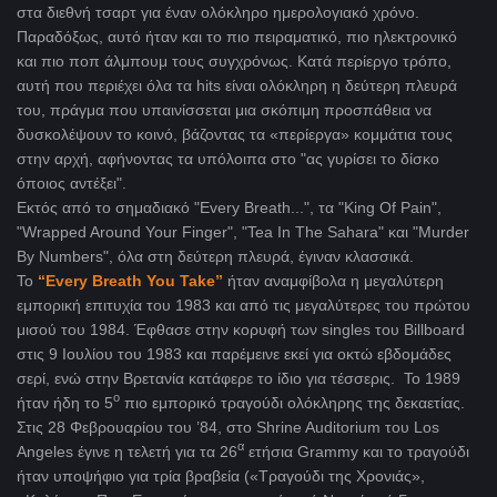
στα διεθνή τσαρτ για έναν ολόκληρο ημερολογιακό χρόνο.
Παραδόξως, αυτό ήταν και το πιο πειραματικό, πιο ηλεκτρονικό
και πιο ποπ άλμπουμ τους συγχρόνως. Κατά περίεργο τρόπο,
αυτή που περιέχει όλα τα hits είναι ολόκληρη η δεύτερη πλευρά
του, πράγμα που υπαινίσσεται μια σκόπιμη προσπάθεια να
δυσκολέψουν το κοινό, βάζοντας τα «περίεργα» κομμάτια τους
στην αρχή, αφήνοντας τα υπόλοιπα στο "ας γυρίσει το δίσκο
όποιος αντέξει".
Εκτός από το σημαδιακό "Every Breath...", τα
"King Of Pain",
"Wrapped Around Your Finger", "Tea In The Sahara"
και "Murder
By Numbers", όλα στη δεύτερη πλευρά, έγιναν κλασσικά.
Το
“Every Breath You Take”
ήταν αναμφίβολα η μεγαλύτερη
εμπορική επιτυχία του 1983 και από τις μεγαλύτερες του πρώτου
μισού του 1984. Έφθασε στην κορυφή των singles του Billboard
στις 9 Ιουλίου του 1983 και παρέμεινε εκεί για οκτώ εβδομάδες
σερί, ενώ στην Βρετανία κατάφερε το ίδιο για τέσσερις.
Το 1989
ο
ήταν ήδη το 5
πιο εμπορικό τραγούδι ολόκληρης της δεκαετίας.
Στις 28 Φεβρουαρίου του ’84, στο Shrine Auditorium του Los
α
Angeles έγινε η τελετή για τα 26
ετήσια Grammy
και το τραγούδι
ήταν υποψήφιο για τρία βραβεία («Τραγούδι της Χρονιάς»,