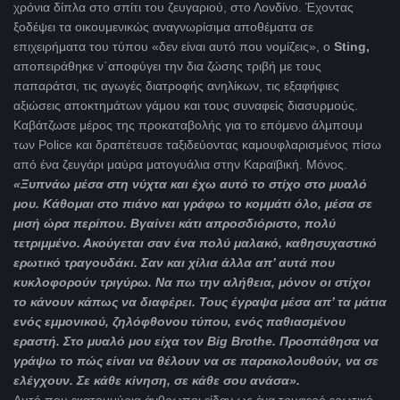
χρόνια δίπλα στο σπίτι του ζευγαριού, στο Λονδίνο. Έχοντας
ξοδέψει τα οικουμενικώς αναγνωρίσιμα αποθέματα σε
επιχειρήματα του τύπου «δεν είναι αυτό που νομίζεις», ο
Sting,
αποπειράθηκε ν΄αποφύγει την δια ζώσης τριβή με τους
παπαράτσι, τις αγωγές διατροφής ανηλίκων, τις εξαφήφιες
αξιώσεις αποκτημάτων γάμου και τους συναφείς διασυρμούς.
Καβάτζωσε μέρος της προκαταβολής για το επόμενο άλμπουμ
των Police και δραπέτευσε ταξιδεύοντας καμουφλαρισμένος πίσω
από ένα ζευγάρι μαύρα ματογυάλια στην Καραϊβική. Μόνος.
«Ξυπνάω μέσα στη νύχτα και έχω αυτό το στίχο στο μυαλό
μου. Κάθομαι στο πιάνο και γράφω το κομμάτι όλο, μέσα σε
μισή ώρα περίπου. Βγαίνει κάτι απροσδιόριστο, πολύ
τετριμμένο. Ακούγεται σαν ένα πολύ μαλακό, καθησυχαστικό
ερωτικό τραγουδάκι. Σαν και χίλια άλλα απ’ αυτά που
κυκλοφορούν τριγύρω. Να πω την αλήθεια, μόνον οι στίχοι
το κάνουν κάπως να διαφέρει. Τους έγραψα μέσα απ’ τα μάτια
ενός εμμονικού, ζηλόφθονου τύπου, ενός παθιασμένου
εραστή. Στο μυαλό μου είχα τον
Big
Brothe
. Προσπάθησα να
γράψω το πώς είναι να θέλουν να σε παρακολουθούν, να σε
ελέγχουν. Σε κάθε κίνηση, σε κάθε σου ανάσα».
Αυτό που εκατομμύρια άνθρωποι είδαν ως ένα τρυφερό ερωτικό