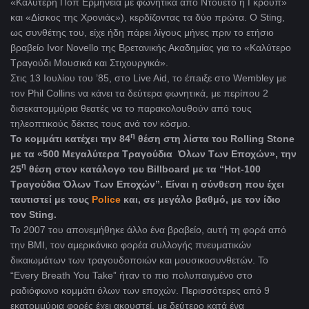
«Καλύτερη Ποπ Ερμηνεία με φωνητικά από Ντουέτο ή Γκρουπ»
και «Δίσκος της Χρονιάς»), κερδίζοντας τα δύο πρώτα. Ο
Sting,
ως συνθέτης του, είχε ήδη πάρει λίγους μήνες πριν το ετήσιο
βραβείο Ivor Novello
της Βρετανικής Ακαδημίας για το «Καλύτερο
Τραγούδι Μουσικά και Στιχουργικά».
Στις 13 Ιουλίου του ’85, στο
Live Aid, το έπaιξε στο
Wembley
με
τον Phil Collins
να κάνει τα δεύτερα φωνητικά, με περίπου 2
δισεκατομμύρια θεατές να το παρακολουθούν από τους
τηλεοπτικούς δέκτες τους ανά τον κόσμο.
η
To
κομμάτι κατέχει την 84
θέση στη λίστα του
Rolling Stone
με τα «500 Μεγαλύτερα Τραγούδια Όλων Των Εποχών», την
η
25
θέση στον κατάλογο του
Billboard
με τα “
Hot
-100
Τραγούδια Όλων Των Εποχών”. Είναι η σύνθεση που έχει
ταυτιστεί με τους
Police
και, σε μεγάλο βαθμό, με τον ίδιο
τον
Sting.
Το 2007 του απονεμήθηκε
άλλο ένα βραβείο, αυτή τη φορά από
την
BMI, τον αμερικάνικο φορέα συλλογής πνευματικών
δικαιωμάτων των τραγουδοποιών και μουσικοσυνθετών. Το
“Every Breath You Take
” ήταν το πιο πολυπαιγμένο στο
ραδιόφωνο κομμάτι όλων των εποχών. Περισσότερες από 9
εκατομμύρια φορές έχει ακουστεί, με δεύτερο κατά ένα