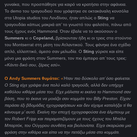
γυναίκα, που προσπάθησε για καιρό να κρατήσει στην αφάνεια.
To demo του τραγουδιού που γράφτηκε σε οκτακάναλη κονσόλα
στα Utopia studios του Λονδίνου, ήταν απλώς ο
Sting
να
τραγουδάει κάπως μακριά απ’ το γνωστό του φαλσέτο, πάνω από
τους ήχους ενός Hammond. Όταν έβαλε να το ακούσουν ο
Summers
κι ο
Copeland
,
βρίσκονταν ήδη κι οι τρεις στα στούντιο
του Montserrat στη μέση του Ατλαντικού. Τους φάνηκε ένα σχέδιο
απλό, ελλειπτικό, άμεσο σαν μελωδία. Ο
Sting
γύρισε και είπε
μόνο μια φράση στον Summers, τον πιο έμπειρο απ΄τους τρεις:
«Κάντο δικό σου, ξέρεις εσύ».
Ο Andy Summers θυμάται:
«
Ήταν πιο δύσκολο απ΄όσο φαίνεται.
Ο
Sting
είχε γράψει ένα πολύ καλό τραγούδι, αλλά δεν υπήρχε
καθόλου κιθάρα μέσα του. Είχε μάλιστα κι εκείνο το
Hammond
σαν
βάση, που το έκανε να μοιάζει σαν κομμάτι του
Billy
Preston
. Είχαν
περάσει έξι βδομάδες ηχογραφήσεων και δεν είχαμε καταλήξει τί θα
κάνουμε μ’ αυτό. Εκείνη την εποχή ηχογραφούσα ένα άλμπουμ με
τον
Robert
Fripp
και πειραματιζόμουν με τους ήχους του Μπέλα
Μπαρτόκ, του Ούγγρου συνθέτη και βιολονίστα. Είχα σκαρώσει μια
φράση στην κιθάρα και είπα να την πετάξω μέσα στο κομμάτι.