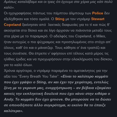
Αμέσως καταλάβαμε και οι τρεις ότι έχουμε στα χέρια μας κάτι πολύ
καλό».
Οι ηχογραφήσεις πάντως του πέμπτου άλμπουμ των
Police
δεν
εξελίχθηκαν και τόσο ομαλά. Ο
Sting
με τον ντράμερ
Stewart
Copeland
ξεκίνησαν από λεκτικές διαφωνίες για το τί και πώς θ’
ακούγεται στο δίσκο και σε λίγο άρχισαν να πιάνονται μεταξύ τους
στα χέρια με το παραμικρό. Ο αδελφός του
Copeland, o Miles,
ήταν ευτυχώς ο πιο ψύχραιμος και προσηλωμένος στο στόχο απ’
όλους, καθ’ ότι και ο μάνατζερ. Τους κάθησε σ’ ένα τραπέζι και
τους συνέτισε. Θα έπρεπε ν’ αφήσουν επί τέλους κατά μέρος τις
ηλίθιες έριδες και να προχωρήσουν στην ολοκλήρωση του δίσκου,
για το καλό όλων.
Χρόνια αργότερα, ο ντράμερ παραμένει το αμετακίνητος για την
αξία του “Every Breath You Take”:
«Είναι το καλύτερο κομμάτι
που έχει γράψει ο
Sting
, αν και έχει την χειρότερη, εντελώς
ξένη με το γκρουπ μας, ενορχήστρωση – αν βέβαια εξαιρέσει
κανείς την εκπληκτική δουλειά που έχει κάνει στην κιθάρα ο
Andy
.
To
κομμάτι δεν έχει
groove
. Θα μπορούσε να το δώσει
σε οποιοδήποτε άλλο συγκρότημα, κι εκείνο θα το έπαιζε
καλύτερα».