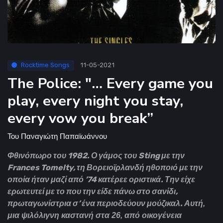
Rocktime Songs
11-05-2021
The Police: "… Every game you
play, every night you stay,
every vow you break”
Του
Παναγιώτη Παπαϊωάννου
Φθινόπωρο του 1982. Ο γάμος του Sting με την
Frances Tomelty, τη Βορειοϊρλανδή ηθοποιό με την
οποία ήταν μαζί από ’74 κατέρεε οριστικά. Την είχε
ερωτευτεί με το που την είδε πάνω στο σανίδι,
πρωταγωνίστρια σ’ ένα περιοδεύουν μούζικαλ.
Αυτή,
μια ψιλόλιγνη καστανή στα 26, από οικογένεια