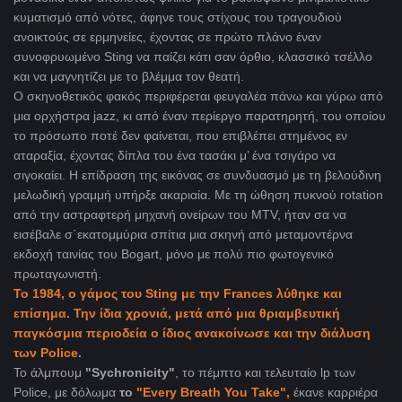
κυματισμό από νότες, άφηνε τους στίχους του τραγουδιού
ανοικτούς σε ερμηνείες, έχοντας σε πρώτο πλάνο έναν
συνοφρυωμένο
Sting
να παίζει κάτι σαν όρθιο, κλασσικό τσέλλο
και να μαγνητίζει με το βλέμμα τον θεατή.
Ο σκηνοθετικός φακός περιφέρεται φευγαλέα πάνω και γύρω από
μια ορχήστρα
jazz, κι από έναν περίεργο παρατηρητή, του οποίου
το πρόσωπο ποτέ δεν φαίνεται, που επιβλέπει στημένος εν
αταραξία, έχοντας δίπλα του ένα τασάκι μ’ ένα τσιγάρο να
σιγοκαίει. Η επίδραση της εικόνας σε συνδυασμό με τη βελούδινη
μελωδική γραμμή υπήρξε ακαριαία. Με τη ώθηση πυκνού rotation
από την αστραφτερή μηχανή ονείρων του MTV, ήταν σα να
εισέβαλε σ΄εκατομμύρια σπίτια μια σκηνή από μεταμοντέρνα
εκδοχή ταινίας του Bogart
, μόνο με πολύ πιο φωτογενικό
πρωταγωνιστή.
Το 1984, ο γάμος του Sting με την Frances
λύθηκε και
επίσημα. Την ίδια χρονιά, μετά από μια θριαμβευτική
παγκόσμια περιοδεία ο ίδιος ανακοίνωσε και την διάλυση
των
Police.
To άλμπουμ
"Sychronicity"
, το πέμπτο και τελευταίο lp των
Police
, με δόλωμα
το
"Every Breath You Take
",
έκανε καρριέρα