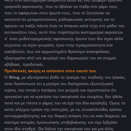
τραγούδι αφοσίωσης, που το έβαλαν να παίξει στο γάμο τους,
που το αφιέρωναν στον έρωτά τους, που το ζητούσαν να
ακουστεί σε μεταμεσονύκτιες ραδιοφωνικές εκπομπές και το
άφηναν να παίζει πάντα όταν το έπιαναν κατά τύχη στο ράδιο του
αυτοκινήτου τους, αυτό που παρέπεμπει εκατομμύρια ακροατών
σ΄ έναν μυθιστορηματικής αφοσίωσης έρωτα που δεν είχαν αλλά
εύχονταν να είχαν γνωρίσει, ήταν στην πραγματικότητα ένα
κακόβουλο, έως και αρρωστημένο θραύσμα ανασφάλειας,
εξορυγμένο από τον ψυχισμό του δημιουργού του σε στιγμές
αβέβαιες, προδοτικές.
Προδοτικές ακόμη κι απέναντι στον εαυτό του.
Ο
Sting
,
με αξεπέραστα βαθύ το τραύμα της παιδικής του ηλικίας,
όταν διαπίστωσε ότι η μητέρα του διατηρούσε εξωσυζυγική
σχέση, την οποία ο πατέρας του γνώριζε και προσποιείτο ότι
αγνοούσε για να κρατήσει την οικογένειά του ενωμένη, δεν ήθελε
ποτέ και με τίποτε ο γάμος του να έχει την ίδια κατάληξη. Όμως το
εκτός ελέγχου τραίνο της επιτυχίας, με τις συνακόλουθες κρίσεις
αυτοαμφισβήτησης και την διαρκή ανάγκη του να καίει διαρκώς για
καύσιμο ιστορίες προσωπικής επιβεβαίωσης τον είχε ξεβγάλει
στον ίδιο σταθμό. Θα διέλυε την οικογένειά του για μια άλλη