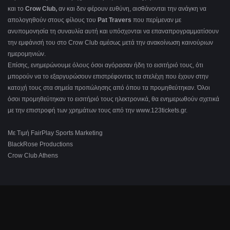
και το
Crow Club,
αν και δεν φέρουν ευθύνη, αισθάνονται την ανάγκη να
απολογηθούν στους φίλους του
Pat Travers
που περίμεναν με
ανυπομονησία τη συναυλία αυτή και υπόσχονται να επαναπρογραμματίσουν
την εμφάνισή του στο Crow Club αμέσως μετά την ανακοίνωση καινούριων
ημερομηνιών.
Επίσης, ενημερώνουμε όλους όσοι αγόρασαν ήδη το εισιτήριό τους, ότι
μπορούν να το εξαργυρώσουν επιστρέφοντας τα στελέχη που έχουν στην
κατοχή τους στα σημεία προπώλησης από όπου τα προμηθεύτηκαν. Όλοι
όσοι προμηθεύτηκαν το εισιτήριό τους ηλεκτρονικά, θα ενημερωθούν σχετικά
με την επιστροφή των χρημάτων τους από την www.123tickets.gr.
Με Τιμή FairPlay Sports Marketing
BlackRose Productions
Crow Club Athens